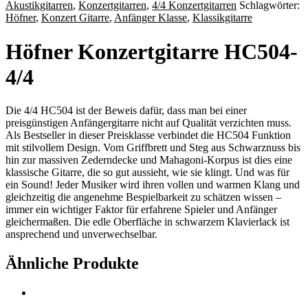
Akustikgitarren
,
Konzertgitarren
,
4/4 Konzertgitarren
Schlagwörter:
Höfner
,
Konzert Gitarre
,
Anfänger Klasse
,
Klassikgitarre
Höfner Konzertgitarre HC504-
4/4
Die 4/4 HC504 ist der Beweis dafür, dass man bei einer
preisgünstigen Anfängergitarre nicht auf Qualität verzichten muss.
Als Bestseller in dieser Preisklasse verbindet die HC504 Funktion
mit stilvollem Design. Vom Griffbrett und Steg aus Schwarznuss bis
hin zur massiven Zederndecke und Mahagoni-Korpus ist dies eine
klassische Gitarre, die so gut aussieht, wie sie klingt. Und was für
ein Sound! Jeder Musiker wird ihren vollen und warmen Klang und
gleichzeitig die angenehme Bespielbarkeit zu schätzen wissen –
immer ein wichtiger Faktor für erfahrene Spieler und Anfänger
gleichermaßen. Die edle Oberfläche in schwarzem Klavierlack ist
ansprechend und unverwechselbar.
Ähnliche Produkte