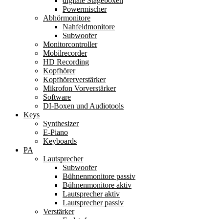
digitale Stageboxen
Powermischer
Abhörmonitore
Nahfeldmonitore
Subwoofer
Monitorcontroller
Mobilrecorder
HD Recording
Kopfhörer
Kopfhörerverstärker
Mikrofon Vorverstärker
Software
DI-Boxen und Audiotools
Keys
Synthesizer
E-Piano
Keyboards
PA
Lautsprecher
Subwoofer
Bühnenmonitore passiv
Bühnenmonitore aktiv
Lautsprecher aktiv
Lautsprecher passiv
Verstärker