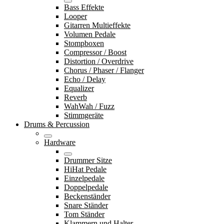
Bass Effekte
Looper
Gitarren Multieffekte
Volumen Pedale
Stompboxen
Compressor / Boost
Distortion / Overdrive
Chorus / Phaser / Flanger
Echo / Delay
Equalizer
Reverb
WahWah / Fuzz
Stimmgeräte
Drums & Percussion
Hardware
Drummer Sitze
HiHat Pedale
Einzelpedale
Doppelpedale
Beckenständer
Snare Ständer
Tom Ständer
Klammern und Halter