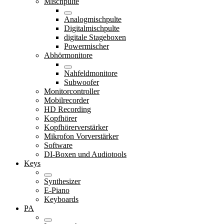
Mischpulte
Analogmischpulte
Digitalmischpulte
digitale Stageboxen
Powermischer
Abhörmonitore
Nahfeldmonitore
Subwoofer
Monitorcontroller
Mobilrecorder
HD Recording
Kopfhörer
Kopfhörerverstärker
Mikrofon Vorverstärker
Software
DI-Boxen und Audiotools
Keys
Synthesizer
E-Piano
Keyboards
PA