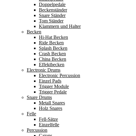
Doppelpedale
Beckenständer
Snare Ständer
Tom Ständer
Klammern und Halter
Becken
Hi-Hat Becken
Ride Becken
Splash Becken
Crash Becken
China Becken
Effektbecken
Electronic Drums
Electronic Percussion
Einzel Pads
Trigger Module
Trigger Pedale
Snare Drums
Metall Snares
Holz Snares
Felle
Fell-Sätze
Einzelfelle
Percussion
Cajons