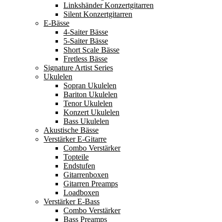
Linkshänder Konzertgitarren
Silent Konzertgitarren
E-Bässe
4-Saiter Bässe
5-Saiter Bässe
Short Scale Bässe
Fretless Bässe
Signature Artist Series
Ukulelen
Sopran Ukulelen
Bariton Ukulelen
Tenor Ukulelen
Konzert Ukulelen
Bass Ukulelen
Akustische Bässe
Verstärker E-Gitarre
Combo Verstärker
Topteile
Endstufen
Gitarrenboxen
Gitarren Preamps
Loadboxen
Verstärker E-Bass
Combo Verstärker
Bass Preamps