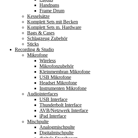
Handpans
Frame Drum
Kesselsätze
Komplett Sets mit Becken
Komplett Sets m. Hardware
Bags & Cases
Schlagzeug Zubehör
Sticks
Recording & Studio
Mikrofone
Wireless
Mikrofonzubehör
Kleinmembran Mikrofone
USB Mikrofone
Headset Mikrofone
Instrumenten Mikrofone
Audiointerfaces
USB Interface
Thunderbolt Interface
AVB/Netzwerk Interface
iPad Interface
Mischpulte
Analogmischpulte
Digitalmischpulte