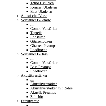
Tenor Ukulelen
Konzert Ukulelen
Bass Ukulelen
Akustische Bässe
Verstärker E-Gitarre
Combo Verstärker
Topteile
Endstufen
Gitarrenboxen
Gitarren Preamps
Loadboxen
Verstärker E-Bass
Combo Verstärker
Bass Preamps
Loadboxen
Akustikverstärker
Akustikverstärker
Akustikverstärker mit Röhre
Akustik Preamps
Zubehör
Effektgeräte