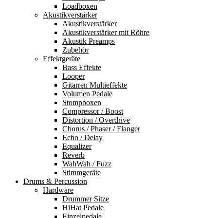
Loadboxen
Akustikverstärker
Akustikverstärker
Akustikverstärker mit Röhre
Akustik Preamps
Zubehör
Effektgeräte
Bass Effekte
Looper
Gitarren Multieffekte
Volumen Pedale
Stompboxen
Compressor / Boost
Distortion / Overdrive
Chorus / Phaser / Flanger
Echo / Delay
Equalizer
Reverb
WahWah / Fuzz
Stimmgeräte
Drums & Percussion
Hardware
Drummer Sitze
HiHat Pedale
Einzelpedale