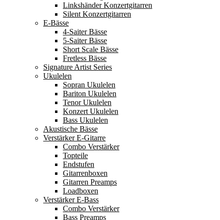
Linkshänder Konzertgitarren
Silent Konzertgitarren
E-Bässe
4-Saiter Bässe
5-Saiter Bässe
Short Scale Bässe
Fretless Bässe
Signature Artist Series
Ukulelen
Sopran Ukulelen
Bariton Ukulelen
Tenor Ukulelen
Konzert Ukulelen
Bass Ukulelen
Akustische Bässe
Verstärker E-Gitarre
Combo Verstärker
Topteile
Endstufen
Gitarrenboxen
Gitarren Preamps
Loadboxen
Verstärker E-Bass
Combo Verstärker
Bass Preamps