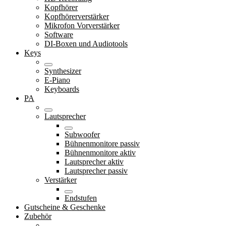
Kopfhörer
Kopfhörerverstärker
Mikrofon Vorverstärker
Software
DI-Boxen und Audiotools
Keys
Synthesizer
E-Piano
Keyboards
PA
Lautsprecher
Subwoofer
Bühnenmonitore passiv
Bühnenmonitore aktiv
Lautsprecher aktiv
Lautsprecher passiv
Verstärker
Endstufen
Gutscheine & Geschenke
Zubehör