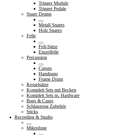
Trigger Module
Trigger Pedale
Snare Drums
Metall Snares
Holz Snares
Felle
Fell-Sätze
Einzelfelle
Percussion
Cajons
Handpans
Frame Drum
Kesselsätze
Komplett Sets mit Becken
Komplett Sets m. Hardware
Bags & Cases
Schlagzeug Zubehör
Sticks
Recording & Studio
Mikrofone