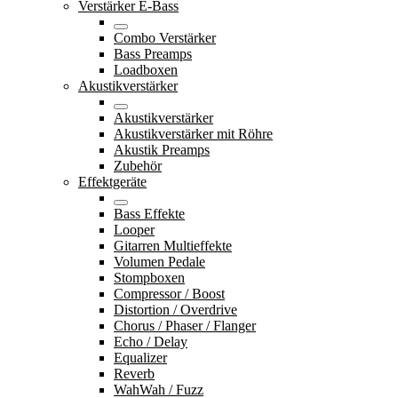
Verstärker E-Bass
Combo Verstärker
Bass Preamps
Loadboxen
Akustikverstärker
Akustikverstärker
Akustikverstärker mit Röhre
Akustik Preamps
Zubehör
Effektgeräte
Bass Effekte
Looper
Gitarren Multieffekte
Volumen Pedale
Stompboxen
Compressor / Boost
Distortion / Overdrive
Chorus / Phaser / Flanger
Echo / Delay
Equalizer
Reverb
WahWah / Fuzz