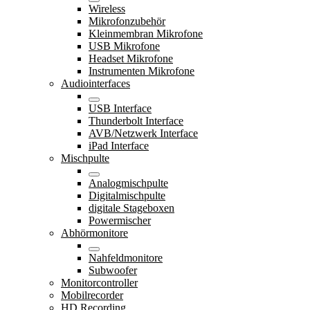
Wireless
Mikrofonzubehör
Kleinmembran Mikrofone
USB Mikrofone
Headset Mikrofone
Instrumenten Mikrofone
Audiointerfaces
USB Interface
Thunderbolt Interface
AVB/Netzwerk Interface
iPad Interface
Mischpulte
Analogmischpulte
Digitalmischpulte
digitale Stageboxen
Powermischer
Abhörmonitore
Nahfeldmonitore
Subwoofer
Monitorcontroller
Mobilrecorder
HD Recording