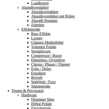
Loadboxen
Akustikverstärker
Akustikverstärker
Akustikverstärker mit Röhre
Akustik Preamps
Zubehör
Effektgeräte
Bass Effekte
Looper
Gitarren Multieffekte
Volumen Pedale
Stompboxen
Compressor / Boost
Distortion / Overdrive
Chorus / Phaser / Flanger
Echo / Delay
Equalizer
Reverb
WahWah / Fuzz
Stimmgeräte
Drums & Percussion
Hardware
Drummer Sitze
HiHat Pedale
Einzelpedale