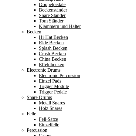
Doppelpedale
Beckenständer
Snare Ständer
Tom Ständer
Klammern und Halter
Becken
Hi-Hat Becken
Ride Becken
Splash Becken
Crash Becken
China Becken
Effektbecken
Electronic Drums
Electronic Percussion
Einzel Pads
Trigger Module
Trigger Pedale
Snare Drums
Metall Snares
Holz Snares
Felle
Fell-Sätze
Einzelfelle
Percussion
Cajons