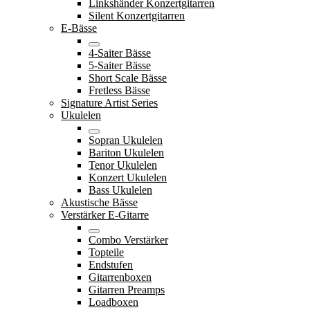
Linkshänder Konzertgitarren
Silent Konzertgitarren
E-Bässe
4-Saiter Bässe
5-Saiter Bässe
Short Scale Bässe
Fretless Bässe
Signature Artist Series
Ukulelen
Sopran Ukulelen
Bariton Ukulelen
Tenor Ukulelen
Konzert Ukulelen
Bass Ukulelen
Akustische Bässe
Verstärker E-Gitarre
Combo Verstärker
Topteile
Endstufen
Gitarrenboxen
Gitarren Preamps
Loadboxen