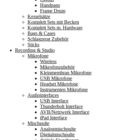
Handpans
Frame Drum
Kesselsätze
Komplett Sets mit Becken
Komplett Sets m. Hardware
Bags & Cases
Schlagzeug Zubehör
Sticks
Recording & Studio
Mikrofone
Wireless
Mikrofonzubehör
Kleinmembran Mikrofone
USB Mikrofone
Headset Mikrofone
Instrumenten Mikrofone
Audiointerfaces
USB Interface
Thunderbolt Interface
AVB/Netzwerk Interface
iPad Interface
Mischpulte
Analogmischpulte
Digitalmischpulte