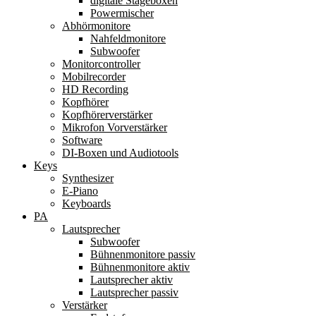
digitale Stageboxen
Powermischer
Abhörmonitore
Nahfeldmonitore
Subwoofer
Monitorcontroller
Mobilrecorder
HD Recording
Kopfhörer
Kopfhörerverstärker
Mikrofon Vorverstärker
Software
DI-Boxen und Audiotools
Keys
Synthesizer
E-Piano
Keyboards
PA
Lautsprecher
Subwoofer
Bühnenmonitore passiv
Bühnenmonitore aktiv
Lautsprecher aktiv
Lautsprecher passiv
Verstärker