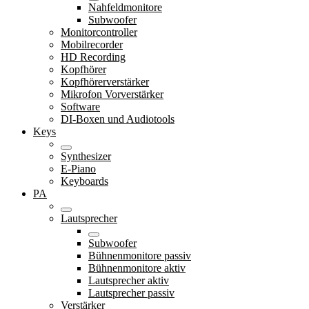
Nahfeldmonitore
Subwoofer
Monitorcontroller
Mobilrecorder
HD Recording
Kopfhörer
Kopfhörerverstärker
Mikrofon Vorverstärker
Software
DI-Boxen und Audiotools
Keys
Synthesizer
E-Piano
Keyboards
PA
Lautsprecher
Subwoofer
Bühnenmonitore passiv
Bühnenmonitore aktiv
Lautsprecher aktiv
Lautsprecher passiv
Verstärker