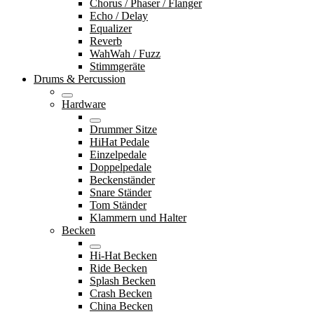
Chorus / Phaser / Flanger
Echo / Delay
Equalizer
Reverb
WahWah / Fuzz
Stimmgeräte
Drums & Percussion
Hardware
Drummer Sitze
HiHat Pedale
Einzelpedale
Doppelpedale
Beckenständer
Snare Ständer
Tom Ständer
Klammern und Halter
Becken
Hi-Hat Becken
Ride Becken
Splash Becken
Crash Becken
China Becken