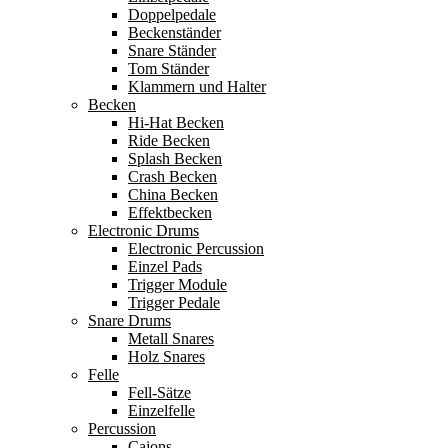
Doppelpedale
Beckenständer
Snare Ständer
Tom Ständer
Klammern und Halter
Becken
Hi-Hat Becken
Ride Becken
Splash Becken
Crash Becken
China Becken
Effektbecken
Electronic Drums
Electronic Percussion
Einzel Pads
Trigger Module
Trigger Pedale
Snare Drums
Metall Snares
Holz Snares
Felle
Fell-Sätze
Einzelfelle
Percussion
Cajons