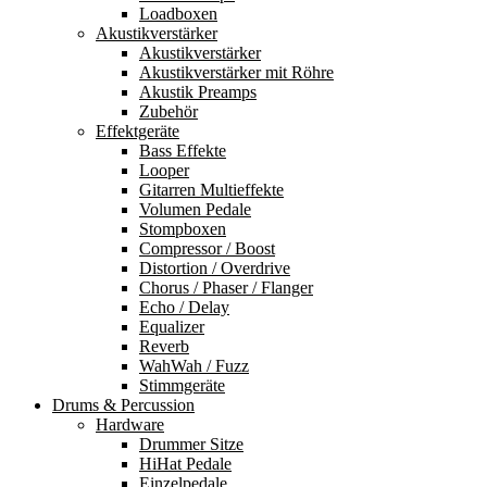
Loadboxen
Akustikverstärker
Akustikverstärker
Akustikverstärker mit Röhre
Akustik Preamps
Zubehör
Effektgeräte
Bass Effekte
Looper
Gitarren Multieffekte
Volumen Pedale
Stompboxen
Compressor / Boost
Distortion / Overdrive
Chorus / Phaser / Flanger
Echo / Delay
Equalizer
Reverb
WahWah / Fuzz
Stimmgeräte
Drums & Percussion
Hardware
Drummer Sitze
HiHat Pedale
Einzelpedale