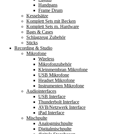
Handpans
Frame Drum
Kesselsätze
Komplett Sets mit Becken
Komplett Sets m. Hardware
Bags & Cases
Schlagzeug Zubehör
Sticks
Recording & Studio
Mikrofone
Wireless
Mikrofonzubehör
Kleinmembran Mikrofone
USB Mikrofone
Headset Mikrofone
Instrumenten Mikrofone
Audiointerfaces
USB Interface
Thunderbolt Interface
AVB/Netzwerk Interface
iPad Interface
Mischpulte
Analogmischpulte
Digitalmischpulte