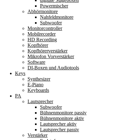
digitale Stageboxen
Powermischer
Abhörmonitore
Nahfeldmonitore
Subwoofer
Monitorcontroller
Mobilrecorder
HD Recording
Kopfhörer
Kopfhörerverstärker
Mikrofon Vorverstärker
Software
DI-Boxen und Audiotools
Keys
Synthesizer
E-Piano
Keyboards
PA
Lautsprecher
Subwoofer
Bühnenmonitore passiv
Bühnenmonitore aktiv
Lautsprecher aktiv
Lautsprecher passiv
Verstärker