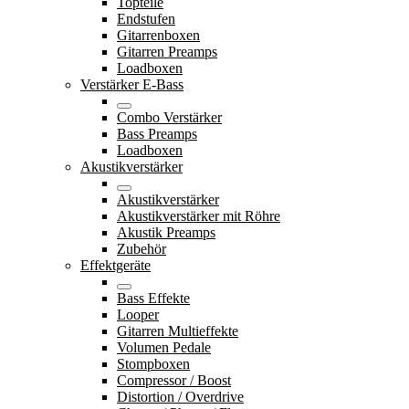
Topteile
Endstufen
Gitarrenboxen
Gitarren Preamps
Loadboxen
Verstärker E-Bass
Combo Verstärker
Bass Preamps
Loadboxen
Akustikverstärker
Akustikverstärker
Akustikverstärker mit Röhre
Akustik Preamps
Zubehör
Effektgeräte
Bass Effekte
Looper
Gitarren Multieffekte
Volumen Pedale
Stompboxen
Compressor / Boost
Distortion / Overdrive