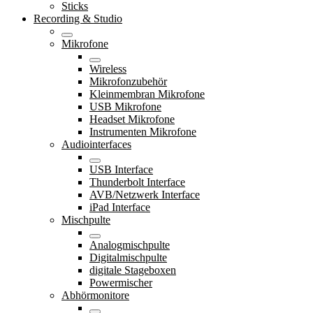
Sticks
Recording & Studio
Mikrofone
Wireless
Mikrofonzubehör
Kleinmembran Mikrofone
USB Mikrofone
Headset Mikrofone
Instrumenten Mikrofone
Audiointerfaces
USB Interface
Thunderbolt Interface
AVB/Netzwerk Interface
iPad Interface
Mischpulte
Analogmischpulte
Digitalmischpulte
digitale Stageboxen
Powermischer
Abhörmonitore