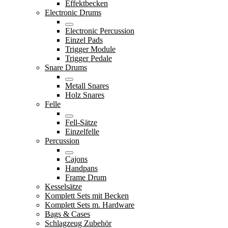
Effektbecken
Electronic Drums
Electronic Percussion
Einzel Pads
Trigger Module
Trigger Pedale
Snare Drums
Metall Snares
Holz Snares
Felle
Fell-Sätze
Einzelfelle
Percussion
Cajons
Handpans
Frame Drum
Kesselsätze
Komplett Sets mit Becken
Komplett Sets m. Hardware
Bags & Cases
Schlagzeug Zubehör