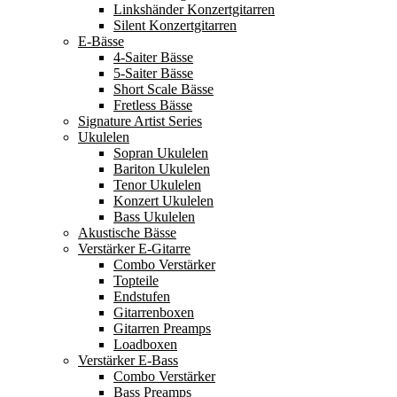
Linkshänder Konzertgitarren
Silent Konzertgitarren
E-Bässe
4-Saiter Bässe
5-Saiter Bässe
Short Scale Bässe
Fretless Bässe
Signature Artist Series
Ukulelen
Sopran Ukulelen
Bariton Ukulelen
Tenor Ukulelen
Konzert Ukulelen
Bass Ukulelen
Akustische Bässe
Verstärker E-Gitarre
Combo Verstärker
Topteile
Endstufen
Gitarrenboxen
Gitarren Preamps
Loadboxen
Verstärker E-Bass
Combo Verstärker
Bass Preamps