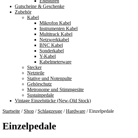
Endstufen
Gutscheine & Geschenke
Zubehör
Kabel
Mikrofon Kabel
Instrumenten Kabel
Multitrack Kabel
Netzwerkkabel
BNC Kabel
Sonderkabel
Y-Kabel
Kabelmeterware
Stecker
Netzteile
Stative und Notenpulte
Gehörschutz
Metronome und Stimmgeräte
Sustainpedale
Vintage Einzelstücke (New-Old Stock)
Startseite
/
Shop
/
Schlagzeuge
/
Hardware
/
Einzelpedale
Einzelpedale