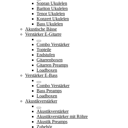
Sopran Ukulelen
Bariton Ukulelen
Tenor Ukulelen
Konzert Ukulelen
Bass Ukulelen
Akustische Bässe
Verstärker E-Gitarre
Combo Verstärker
Topteile
Endstufen
Gitarrenboxen
Gitarren Preamps
Loadboxen
Verstärker E-Bass
Combo Verstärker
Bass Preamps
Loadboxen
Akustikverstärker
Akustikverstärker
Akustikverstärker mit Röhre
Akustik Preamps
Zubehör