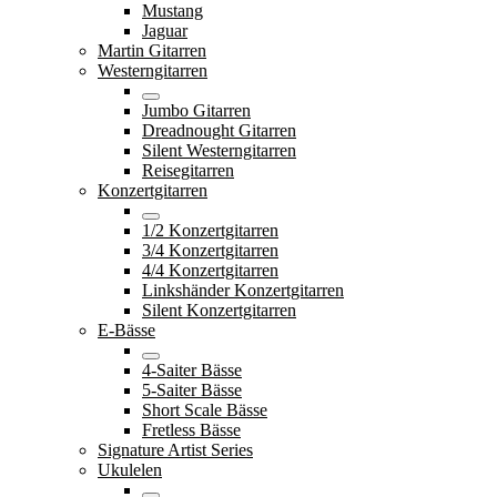
Mustang
Jaguar
Martin Gitarren
Westerngitarren
Jumbo Gitarren
Dreadnought Gitarren
Silent Westerngitarren
Reisegitarren
Konzertgitarren
1/2 Konzertgitarren
3/4 Konzertgitarren
4/4 Konzertgitarren
Linkshänder Konzertgitarren
Silent Konzertgitarren
E-Bässe
4-Saiter Bässe
5-Saiter Bässe
Short Scale Bässe
Fretless Bässe
Signature Artist Series
Ukulelen