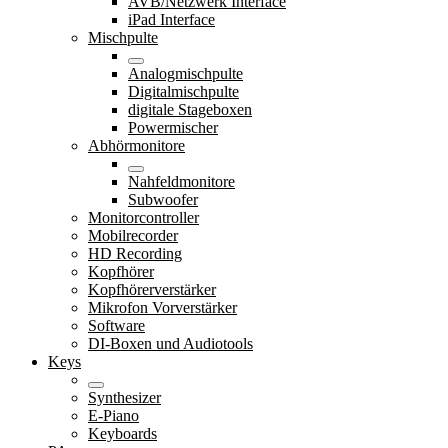
AVB/Netzwerk Interface
iPad Interface
Mischpulte
Analogmischpulte
Digitalmischpulte
digitale Stageboxen
Powermischer
Abhörmonitore
Nahfeldmonitore
Subwoofer
Monitorcontroller
Mobilrecorder
HD Recording
Kopfhörer
Kopfhörerverstärker
Mikrofon Vorverstärker
Software
DI-Boxen und Audiotools
Keys
Synthesizer
E-Piano
Keyboards