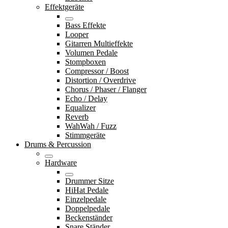
Effektgeräte
Bass Effekte
Looper
Gitarren Multieffekte
Volumen Pedale
Stompboxen
Compressor / Boost
Distortion / Overdrive
Chorus / Phaser / Flanger
Echo / Delay
Equalizer
Reverb
WahWah / Fuzz
Stimmgeräte
Drums & Percussion
Hardware
Drummer Sitze
HiHat Pedale
Einzelpedale
Doppelpedale
Beckenständer
Snare Ständer