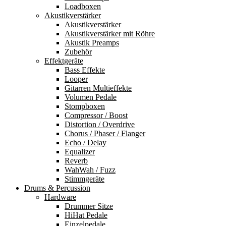
Loadboxen
Akustikverstärker
Akustikverstärker
Akustikverstärker mit Röhre
Akustik Preamps
Zubehör
Effektgeräte
Bass Effekte
Looper
Gitarren Multieffekte
Volumen Pedale
Stompboxen
Compressor / Boost
Distortion / Overdrive
Chorus / Phaser / Flanger
Echo / Delay
Equalizer
Reverb
WahWah / Fuzz
Stimmgeräte
Drums & Percussion
Hardware
Drummer Sitze
HiHat Pedale
Einzelpedale