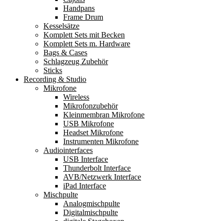
Handpans
Frame Drum
Kesselsätze
Komplett Sets mit Becken
Komplett Sets m. Hardware
Bags & Cases
Schlagzeug Zubehör
Sticks
Recording & Studio
Mikrofone
Wireless
Mikrofonzubehör
Kleinmembran Mikrofone
USB Mikrofone
Headset Mikrofone
Instrumenten Mikrofone
Audiointerfaces
USB Interface
Thunderbolt Interface
AVB/Netzwerk Interface
iPad Interface
Mischpulte
Analogmischpulte
Digitalmischpulte