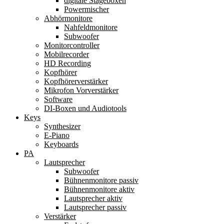
digitale Stageboxen
Powermischer
Abhörmonitore
Nahfeldmonitore
Subwoofer
Monitorcontroller
Mobilrecorder
HD Recording
Kopfhörer
Kopfhörerverstärker
Mikrofon Vorverstärker
Software
DI-Boxen und Audiotools
Keys
Synthesizer
E-Piano
Keyboards
PA
Lautsprecher
Subwoofer
Bühnenmonitore passiv
Bühnenmonitore aktiv
Lautsprecher aktiv
Lautsprecher passiv
Verstärker