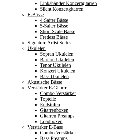
Linkshänder Konzertgitarren
Silent Konzertgitarren
E-Bässe
4-Saiter Bässe
5-Saiter Bässe
Short Scale Bässe
Fretless Bässe
Signature Artist Series
Ukulelen
Sopran Ukulelen
Bariton Ukulelen
Tenor Ukulelen
Konzert Ukulelen
Bass Ukulelen
Akustische Bässe
Verstärker E-Gitarre
Combo Verstärker
Topteile
Endstufen
Gitarrenboxen
Gitarren Preamps
Loadboxen
Verstärker E-Bass
Combo Verstärker
Bass Preamps