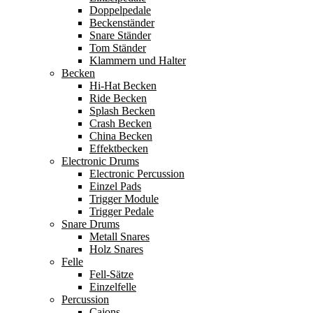
Doppelpedale
Beckenständer
Snare Ständer
Tom Ständer
Klammern und Halter
Becken
Hi-Hat Becken
Ride Becken
Splash Becken
Crash Becken
China Becken
Effektbecken
Electronic Drums
Electronic Percussion
Einzel Pads
Trigger Module
Trigger Pedale
Snare Drums
Metall Snares
Holz Snares
Felle
Fell-Sätze
Einzelfelle
Percussion
Cajons