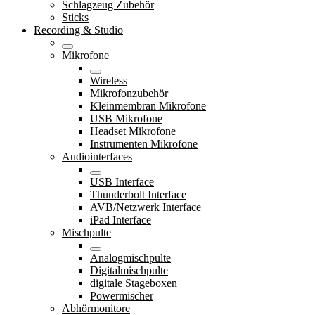
Schlagzeug Zubehör
Sticks
Recording & Studio
Mikrofone
Wireless
Mikrofonzubehör
Kleinmembran Mikrofone
USB Mikrofone
Headset Mikrofone
Instrumenten Mikrofone
Audiointerfaces
USB Interface
Thunderbolt Interface
AVB/Netzwerk Interface
iPad Interface
Mischpulte
Analogmischpulte
Digitalmischpulte
digitale Stageboxen
Powermischer
Abhörmonitore