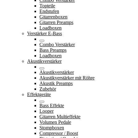
Combo Verstärker
Topteile
Endstufen
Gitarrenboxen
Gitarren Preamps
Loadboxen
Verstärker E-Bass
Combo Verstärker
Bass Preamps
Loadboxen
Akustikverstärker
Akustikverstärker
Akustikverstärker mit Röhre
Akustik Preamps
Zubehör
Effektgeräte
Bass Effekte
Looper
Gitarren Multieffekte
Volumen Pedale
Stompboxen
Compressor / Boost