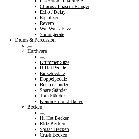
Distortion / Overdrive
Chorus / Phaser / Flanger
Echo / Delay
Equalizer
Reverb
WahWah / Fuzz
Stimmgeräte
Drums & Percussion
Hardware
Drummer Sitze
HiHat Pedale
Einzelpedale
Doppelpedale
Beckenständer
Snare Ständer
Tom Ständer
Klammern und Halter
Becken
Hi-Hat Becken
Ride Becken
Splash Becken
Crash Becken