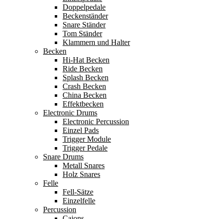
Doppelpedale
Beckenständer
Snare Ständer
Tom Ständer
Klammern und Halter
Becken
Hi-Hat Becken
Ride Becken
Splash Becken
Crash Becken
China Becken
Effektbecken
Electronic Drums
Electronic Percussion
Einzel Pads
Trigger Module
Trigger Pedale
Snare Drums
Metall Snares
Holz Snares
Felle
Fell-Sätze
Einzelfelle
Percussion
Cajons