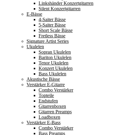
Linkshänder Konzertgitarren
Silent Konzertgitarren
E-Bässe
4-Saiter Bässe
5-Saiter Bässe
Short Scale Bässe
Fretless Bässe
Signature Artist Series
Ukulelen
Sopran Ukulelen
Bariton Ukulelen
Tenor Ukulelen
Konzert Ukulelen
Bass Ukulelen
Akustische Bässe
Verstärker E-Gitarre
Combo Verstärker
Topteile
Endstufen
Gitarrenboxen
Gitarren Preamps
Loadboxen
Verstärker E-Bass
Combo Verstärker
Bass Preamps