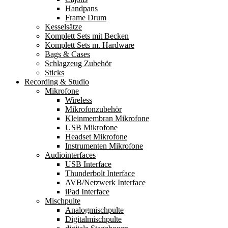
Handpans
Frame Drum
Kesselsätze
Komplett Sets mit Becken
Komplett Sets m. Hardware
Bags & Cases
Schlagzeug Zubehör
Sticks
Recording & Studio
Mikrofone
Wireless
Mikrofonzubehör
Kleinmembran Mikrofone
USB Mikrofone
Headset Mikrofone
Instrumenten Mikrofone
Audiointerfaces
USB Interface
Thunderbolt Interface
AVB/Netzwerk Interface
iPad Interface
Mischpulte
Analogmischpulte
Digitalmischpulte