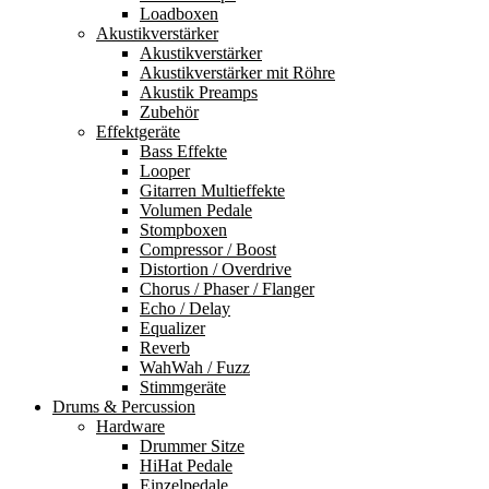
Loadboxen
Akustikverstärker
Akustikverstärker
Akustikverstärker mit Röhre
Akustik Preamps
Zubehör
Effektgeräte
Bass Effekte
Looper
Gitarren Multieffekte
Volumen Pedale
Stompboxen
Compressor / Boost
Distortion / Overdrive
Chorus / Phaser / Flanger
Echo / Delay
Equalizer
Reverb
WahWah / Fuzz
Stimmgeräte
Drums & Percussion
Hardware
Drummer Sitze
HiHat Pedale
Einzelpedale