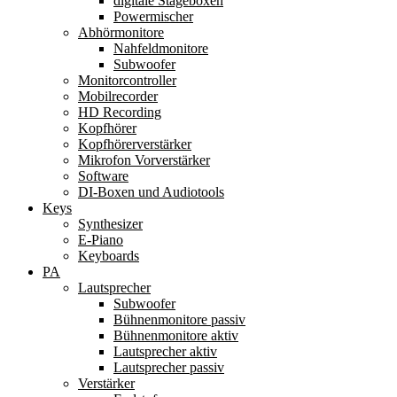
digitale Stageboxen
Powermischer
Abhörmonitore
Nahfeldmonitore
Subwoofer
Monitorcontroller
Mobilrecorder
HD Recording
Kopfhörer
Kopfhörerverstärker
Mikrofon Vorverstärker
Software
DI-Boxen und Audiotools
Keys
Synthesizer
E-Piano
Keyboards
PA
Lautsprecher
Subwoofer
Bühnenmonitore passiv
Bühnenmonitore aktiv
Lautsprecher aktiv
Lautsprecher passiv
Verstärker