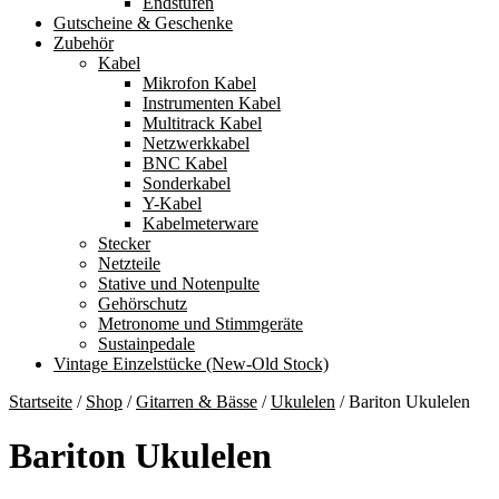
Endstufen
Gutscheine & Geschenke
Zubehör
Kabel
Mikrofon Kabel
Instrumenten Kabel
Multitrack Kabel
Netzwerkkabel
BNC Kabel
Sonderkabel
Y-Kabel
Kabelmeterware
Stecker
Netzteile
Stative und Notenpulte
Gehörschutz
Metronome und Stimmgeräte
Sustainpedale
Vintage Einzelstücke (New-Old Stock)
Startseite
/
Shop
/
Gitarren & Bässe
/
Ukulelen
/
Bariton Ukulelen
Bariton Ukulelen