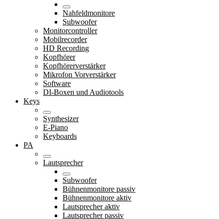
Nahfeldmonitore
Subwoofer
Monitorcontroller
Mobilrecorder
HD Recording
Kopfhörer
Kopfhörerverstärker
Mikrofon Vorverstärker
Software
DI-Boxen und Audiotools
Keys
Synthesizer
E-Piano
Keyboards
PA
Lautsprecher
Subwoofer
Bühnenmonitore passiv
Bühnenmonitore aktiv
Lautsprecher aktiv
Lautsprecher passiv