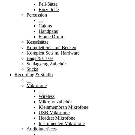
Fell-Sätze
Einzelfelle
Percussion
Cajons
Handpans
Frame Drum
Kesselsätze
Komplett Sets mit Becken
Komplett Sets m. Hardware
Bags & Cases
Schlagzeug Zubehör
Sticks
Recording & Studio
Mikrofone
Wireless
Mikrofonzubehör
Kleinmembran Mikrofone
USB Mikrofone
Headset Mikrofone
Instrumenten Mikrofone
Audiointerfaces