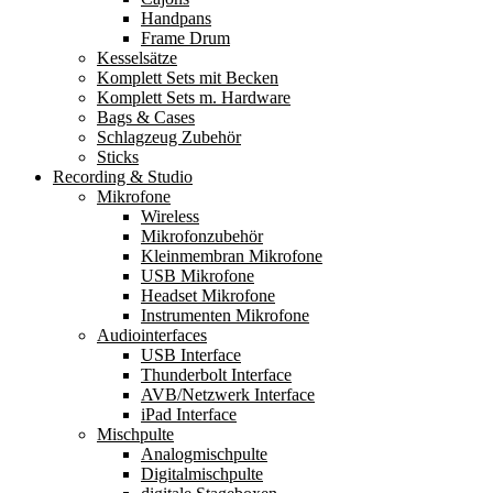
Handpans
Frame Drum
Kesselsätze
Komplett Sets mit Becken
Komplett Sets m. Hardware
Bags & Cases
Schlagzeug Zubehör
Sticks
Recording & Studio
Mikrofone
Wireless
Mikrofonzubehör
Kleinmembran Mikrofone
USB Mikrofone
Headset Mikrofone
Instrumenten Mikrofone
Audiointerfaces
USB Interface
Thunderbolt Interface
AVB/Netzwerk Interface
iPad Interface
Mischpulte
Analogmischpulte
Digitalmischpulte