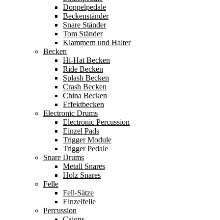
Doppelpedale
Beckenständer
Snare Ständer
Tom Ständer
Klammern und Halter
Becken
Hi-Hat Becken
Ride Becken
Splash Becken
Crash Becken
China Becken
Effektbecken
Electronic Drums
Electronic Percussion
Einzel Pads
Trigger Module
Trigger Pedale
Snare Drums
Metall Snares
Holz Snares
Felle
Fell-Sätze
Einzelfelle
Percussion
Cajons