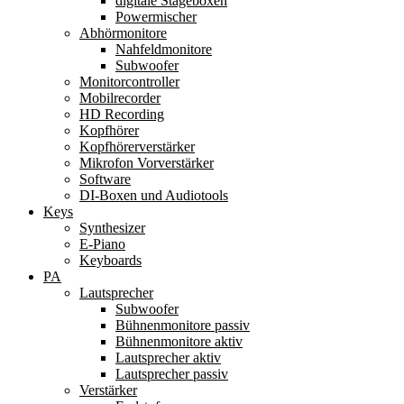
digitale Stageboxen
Powermischer
Abhörmonitore
Nahfeldmonitore
Subwoofer
Monitorcontroller
Mobilrecorder
HD Recording
Kopfhörer
Kopfhörerverstärker
Mikrofon Vorverstärker
Software
DI-Boxen und Audiotools
Keys
Synthesizer
E-Piano
Keyboards
PA
Lautsprecher
Subwoofer
Bühnenmonitore passiv
Bühnenmonitore aktiv
Lautsprecher aktiv
Lautsprecher passiv
Verstärker