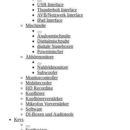
USB Interface
Thunderbolt Interface
AVB/Netzwerk Interface
iPad Interface
Mischpulte
Analogmischpulte
Digitalmischpulte
digitale Stageboxen
Powermischer
Abhörmonitore
Nahfeldmonitore
Subwoofer
Monitorcontroller
Mobilrecorder
HD Recording
Kopfhörer
Kopfhörerverstärker
Mikrofon Vorverstärker
Software
DI-Boxen und Audiotools
Keys
Synthesizer