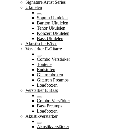
Signature Artist Series
Ukulelen
Sopran Ukulelen
Bariton Ukulelen
Tenor Ukulelen
Konzert Ukulelen
Bass Ukulelen
Akustische Bässe
Verstärker E-Gitarre
Combo Verstärker
Topteile
Endstufen
Gitarrenboxen
Gitarren Preamps
Loadboxen
Verstärker E-Bass
Combo Verstärker
Bass Preamps
Loadboxen
Akustikverstärker
Akustikverstärker