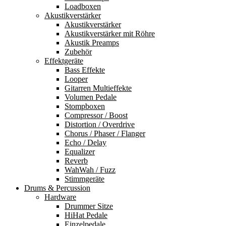
Loadboxen
Akustikverstärker
Akustikverstärker
Akustikverstärker mit Röhre
Akustik Preamps
Zubehör
Effektgeräte
Bass Effekte
Looper
Gitarren Multieffekte
Volumen Pedale
Stompboxen
Compressor / Boost
Distortion / Overdrive
Chorus / Phaser / Flanger
Echo / Delay
Equalizer
Reverb
WahWah / Fuzz
Stimmgeräte
Drums & Percussion
Hardware
Drummer Sitze
HiHat Pedale
Einzelpedale