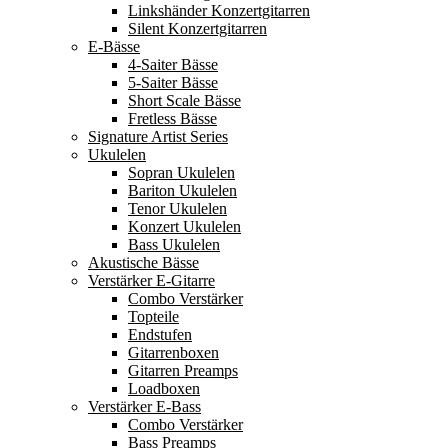
Linkshänder Konzertgitarren
Silent Konzertgitarren
E-Bässe
4-Saiter Bässe
5-Saiter Bässe
Short Scale Bässe
Fretless Bässe
Signature Artist Series
Ukulelen
Sopran Ukulelen
Bariton Ukulelen
Tenor Ukulelen
Konzert Ukulelen
Bass Ukulelen
Akustische Bässe
Verstärker E-Gitarre
Combo Verstärker
Topteile
Endstufen
Gitarrenboxen
Gitarren Preamps
Loadboxen
Verstärker E-Bass
Combo Verstärker
Bass Preamps