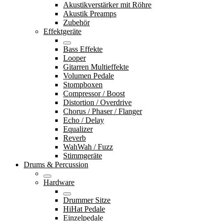
Akustikverstärker mit Röhre
Akustik Preamps
Zubehör
Effektgeräte
Bass Effekte
Looper
Gitarren Multieffekte
Volumen Pedale
Stompboxen
Compressor / Boost
Distortion / Overdrive
Chorus / Phaser / Flanger
Echo / Delay
Equalizer
Reverb
WahWah / Fuzz
Stimmgeräte
Drums & Percussion
Hardware
Drummer Sitze
HiHat Pedale
Einzelpedale