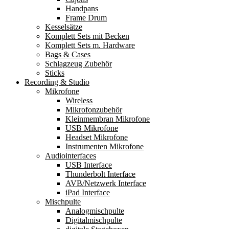
Handpans
Frame Drum
Kesselsätze
Komplett Sets mit Becken
Komplett Sets m. Hardware
Bags & Cases
Schlagzeug Zubehör
Sticks
Recording & Studio
Mikrofone
Wireless
Mikrofonzubehör
Kleinmembran Mikrofone
USB Mikrofone
Headset Mikrofone
Instrumenten Mikrofone
Audiointerfaces
USB Interface
Thunderbolt Interface
AVB/Netzwerk Interface
iPad Interface
Mischpulte
Analogmischpulte
Digitalmischpulte