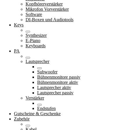
Kopfhörerverstärker
Mikrofon Vorverstärker
Software
DI-Boxen und Audiotools
Keys
Synthesizer
E-Piano
Keyboards
PA
Lautsprecher
Subwoofer
Bühnenmonitore passiv
Bühnenmonitore aktiv
Lautsprecher aktiv
Lautsprecher passiv
Verstärker
Endstufen
Gutscheine & Geschenke
Zubehör
Kabel