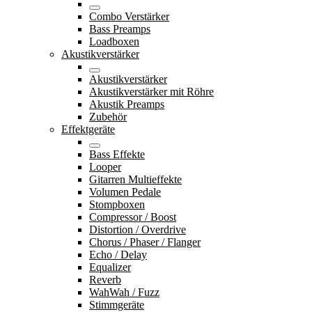
Combo Verstärker
Bass Preamps
Loadboxen
Akustikverstärker
Akustikverstärker
Akustikverstärker mit Röhre
Akustik Preamps
Zubehör
Effektgeräte
Bass Effekte
Looper
Gitarren Multieffekte
Volumen Pedale
Stompboxen
Compressor / Boost
Distortion / Overdrive
Chorus / Phaser / Flanger
Echo / Delay
Equalizer
Reverb
WahWah / Fuzz
Stimmgeräte