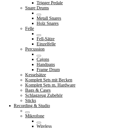
Trigger Pedale
Snare Drums
Metall Snares
Holz Snares
Felle
Fell-Sätze
Einzelfelle
Percussion
Cajons
Handpans
Frame Drum
Kesselsätze
Komplett Sets mit Becken
Komplett Sets m. Hardware
Bags & Cases
Schlagzeug Zubehör
Sticks
Recording & Studio
Mikrofone
Wireless