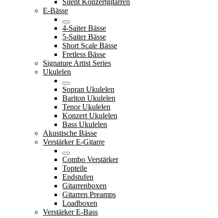
Silent Konzertgitarren
E-Bässe
4-Saiter Bässe
5-Saiter Bässe
Short Scale Bässe
Fretless Bässe
Signature Artist Series
Ukulelen
Sopran Ukulelen
Bariton Ukulelen
Tenor Ukulelen
Konzert Ukulelen
Bass Ukulelen
Akustische Bässe
Verstärker E-Gitarre
Combo Verstärker
Topteile
Endstufen
Gitarrenboxen
Gitarren Preamps
Loadboxen
Verstärker E-Bass