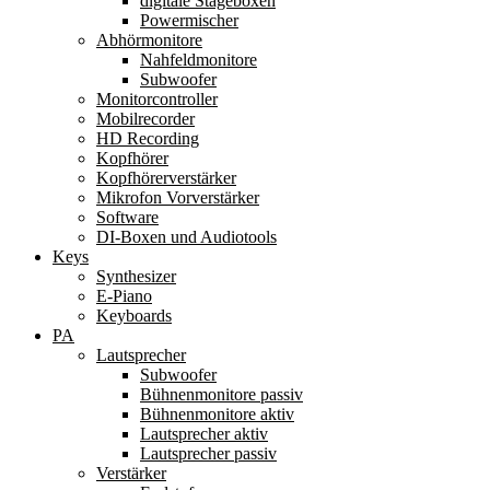
digitale Stageboxen
Powermischer
Abhörmonitore
Nahfeldmonitore
Subwoofer
Monitorcontroller
Mobilrecorder
HD Recording
Kopfhörer
Kopfhörerverstärker
Mikrofon Vorverstärker
Software
DI-Boxen und Audiotools
Keys
Synthesizer
E-Piano
Keyboards
PA
Lautsprecher
Subwoofer
Bühnenmonitore passiv
Bühnenmonitore aktiv
Lautsprecher aktiv
Lautsprecher passiv
Verstärker