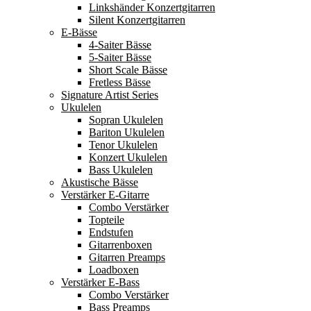
Linkshänder Konzertgitarren
Silent Konzertgitarren
E-Bässe
4-Saiter Bässe
5-Saiter Bässe
Short Scale Bässe
Fretless Bässe
Signature Artist Series
Ukulelen
Sopran Ukulelen
Bariton Ukulelen
Tenor Ukulelen
Konzert Ukulelen
Bass Ukulelen
Akustische Bässe
Verstärker E-Gitarre
Combo Verstärker
Topteile
Endstufen
Gitarrenboxen
Gitarren Preamps
Loadboxen
Verstärker E-Bass
Combo Verstärker
Bass Preamps