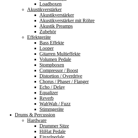
Loadboxen
Akustikverstärker
Akustikverstärker
Akustikverstärker mit Röhre
Akustik Preamps
Zubehör
Effektgeräte
Bass Effekte
Looper
Gitarren Multieffekte
Volumen Pedale
Stompboxen
Compressor / Boost
Distortion / Overdrive
Chorus / Phaser / Flanger
Echo / Delay
Equalizer
Reverb
WahWah / Fuzz
Stimmgeräte
Drums & Percussion
Hardware
Drummer Sitze
HiHat Pedale
Einzelpedale