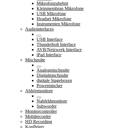
Mikrofonzubehör
Kleinmembran Mikrofone
USB Mikrofone
Headset Mikrofone
Instrumenten Mikrofone
Audiointerfaces
USB Interface
Thunderbolt Interface
AVB/Netzwerk Interface
iPad Interface
Mischpulte
Analogmischpulte
Digitalmischpulte
digitale Stageboxen
Powermischer
Abhörmonitore
Nahfeldmonitore
Subwoofer
Monitorcontroller
Mobilrecorder
HD Recording
Kopfhörer