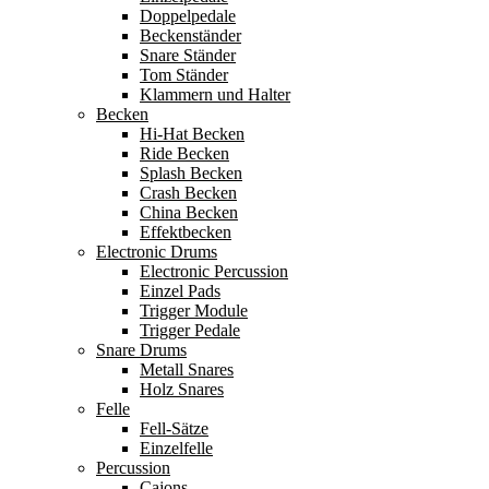
Doppelpedale
Beckenständer
Snare Ständer
Tom Ständer
Klammern und Halter
Becken
Hi-Hat Becken
Ride Becken
Splash Becken
Crash Becken
China Becken
Effektbecken
Electronic Drums
Electronic Percussion
Einzel Pads
Trigger Module
Trigger Pedale
Snare Drums
Metall Snares
Holz Snares
Felle
Fell-Sätze
Einzelfelle
Percussion
Cajons