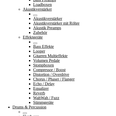
Loadboxen
Akustikverstärker
Akustikverstärker
Akustikverstärker mit Röhre
Akustik Preamps
Zubehör
Effektgeräte
Bass Effekte
Looper
Gitarren Multieffekte
Volumen Pedale
Stompboxen
Compressor / Boost
Distortion / Overdrive
Chorus / Phaser / Flanger
Echo / Delay
Equalizer
Reverb
WahWah / Fuzz
Stimmgeräte
Drums & Percussion