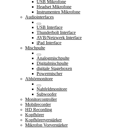
USB Mikrofone
Headset Mikrofone
Instrumenten Mikrofone
Audiointerfaces
USB Interface
Thunderbolt Interface
AVB/Netzwerk Interface
iPad Interface
Mischpulte
Analogmischpulte
Digitalmischpulte
digitale Stageboxen
Powermischer
Abhörmonitore
Nahfeldmonitore
Subwoofer
Monitorcontroller
Mobilrecorder
HD Recording
Kopfhörer
Kopfhörerverstärker
Mikrofon Vorverstärker