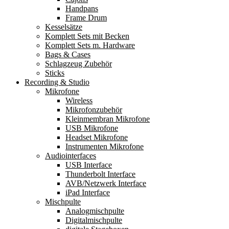
Handpans
Frame Drum
Kesselsätze
Komplett Sets mit Becken
Komplett Sets m. Hardware
Bags & Cases
Schlagzeug Zubehör
Sticks
Recording & Studio
Mikrofone
Wireless
Mikrofonzubehör
Kleinmembran Mikrofone
USB Mikrofone
Headset Mikrofone
Instrumenten Mikrofone
Audiointerfaces
USB Interface
Thunderbolt Interface
AVB/Netzwerk Interface
iPad Interface
Mischpulte
Analogmischpulte
Digitalmischpulte