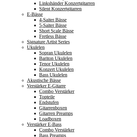
Linkshänder Konzertgitarren
Silent Konzertgitarren
E-Bässe
4-Saiter Bässe
5-Saiter Bässe
Short Scale Bässe
Fretless Bässe
Signature Artist Series
Ukulelen
Sopran Ukulelen
Bariton Ukulelen
Tenor Ukulelen
Konzert Ukulelen
Bass Ukulelen
Akustische Bässe
Verstärker E-Gitarre
Combo Verstärker
Topteile
Endstufen
Gitarrenboxen
Gitarren Preamps
Loadboxen
Verstärker E-Bass
Combo Verstärker
Bass Preamps