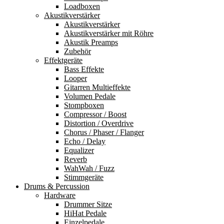
Loadboxen
Akustikverstärker
Akustikverstärker
Akustikverstärker mit Röhre
Akustik Preamps
Zubehör
Effektgeräte
Bass Effekte
Looper
Gitarren Multieffekte
Volumen Pedale
Stompboxen
Compressor / Boost
Distortion / Overdrive
Chorus / Phaser / Flanger
Echo / Delay
Equalizer
Reverb
WahWah / Fuzz
Stimmgeräte
Drums & Percussion
Hardware
Drummer Sitze
HiHat Pedale
Einzelpedale