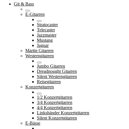
Git & Bass
E-Gitarren
Stratocaster
Telecaster
Jazzmaster
Mustang
Jaguar
Martin Gitarren
Westerngitarren
Jumbo Gitarren
Dreadnought Gitarren
Silent Westerngitarren
Reisegitarren
Konzertgitarren
1/2 Konzertgitarren
3/4 Konzertgitarren
4/4 Konzertgitarren
Linkshänder Konzertgitarren
Silent Konzertgitarren
E-Bässe