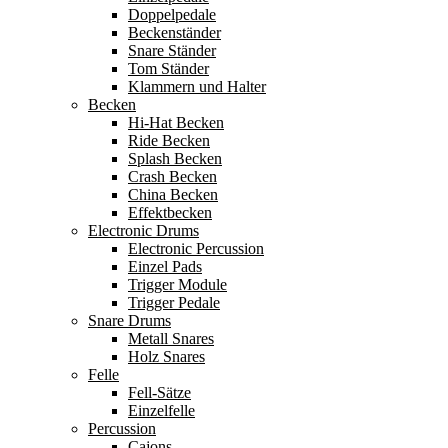
Doppelpedale
Beckenständer
Snare Ständer
Tom Ständer
Klammern und Halter
Becken
Hi-Hat Becken
Ride Becken
Splash Becken
Crash Becken
China Becken
Effektbecken
Electronic Drums
Electronic Percussion
Einzel Pads
Trigger Module
Trigger Pedale
Snare Drums
Metall Snares
Holz Snares
Felle
Fell-Sätze
Einzelfelle
Percussion
Cajons