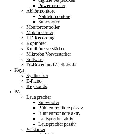
digitale Stageboxen
Powermischer
Abhörmonitore
Nahfeldmonitore
Subwoofer
Monitorcontroller
Mobilrecorder
HD Recording
Kopfhörer
Kopfhörerverstärker
Mikrofon Vorverstärker
Software
DI-Boxen und Audiotools
Keys
Synthesizer
E-Piano
Keyboards
PA
Lautsprecher
Subwoofer
Bühnenmonitore passiv
Bühnenmonitore aktiv
Lautsprecher aktiv
Lautsprecher passiv
Verstärker