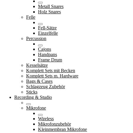
Metall Snares
Holz Snares
Felle
Fell-Sätze
Einzelfelle
Percussion
Cajons
Handpans
Frame Drum
Kesselsätze
Komplett Sets mit Becken
Komplett Sets m. Hardware
Bags & Cases
Schlagzeug Zubehör
Sticks
Recording & Studio
Mikrofone
Wireless
Mikrofonzubehör
Kleinmembran Mikrofone