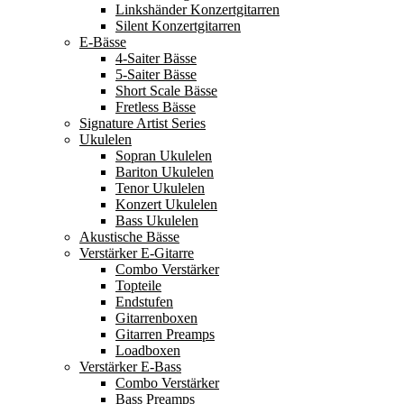
Linkshänder Konzertgitarren
Silent Konzertgitarren
E-Bässe
4-Saiter Bässe
5-Saiter Bässe
Short Scale Bässe
Fretless Bässe
Signature Artist Series
Ukulelen
Sopran Ukulelen
Bariton Ukulelen
Tenor Ukulelen
Konzert Ukulelen
Bass Ukulelen
Akustische Bässe
Verstärker E-Gitarre
Combo Verstärker
Topteile
Endstufen
Gitarrenboxen
Gitarren Preamps
Loadboxen
Verstärker E-Bass
Combo Verstärker
Bass Preamps