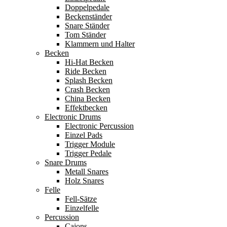
Doppelpedale
Beckenständer
Snare Ständer
Tom Ständer
Klammern und Halter
Becken
Hi-Hat Becken
Ride Becken
Splash Becken
Crash Becken
China Becken
Effektbecken
Electronic Drums
Electronic Percussion
Einzel Pads
Trigger Module
Trigger Pedale
Snare Drums
Metall Snares
Holz Snares
Felle
Fell-Sätze
Einzelfelle
Percussion
Cajons