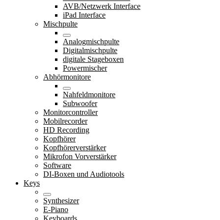
AVB/Netzwerk Interface
iPad Interface
Mischpulte
Analogmischpulte
Digitalmischpulte
digitale Stageboxen
Powermischer
Abhörmonitore
Nahfeldmonitore
Subwoofer
Monitorcontroller
Mobilrecorder
HD Recording
Kopfhörer
Kopfhörerverstärker
Mikrofon Vorverstärker
Software
DI-Boxen und Audiotools
Keys
Synthesizer
E-Piano
Keyboards