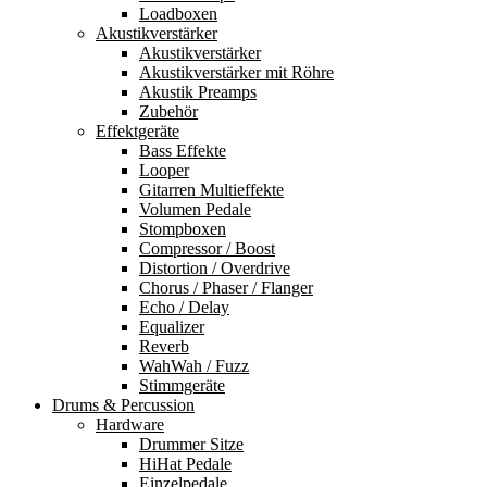
Loadboxen
Akustikverstärker
Akustikverstärker
Akustikverstärker mit Röhre
Akustik Preamps
Zubehör
Effektgeräte
Bass Effekte
Looper
Gitarren Multieffekte
Volumen Pedale
Stompboxen
Compressor / Boost
Distortion / Overdrive
Chorus / Phaser / Flanger
Echo / Delay
Equalizer
Reverb
WahWah / Fuzz
Stimmgeräte
Drums & Percussion
Hardware
Drummer Sitze
HiHat Pedale
Einzelpedale