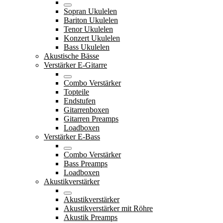
Sopran Ukulelen
Bariton Ukulelen
Tenor Ukulelen
Konzert Ukulelen
Bass Ukulelen
Akustische Bässe
Verstärker E-Gitarre
Combo Verstärker
Topteile
Endstufen
Gitarrenboxen
Gitarren Preamps
Loadboxen
Verstärker E-Bass
Combo Verstärker
Bass Preamps
Loadboxen
Akustikverstärker
Akustikverstärker
Akustikverstärker mit Röhre
Akustik Preamps