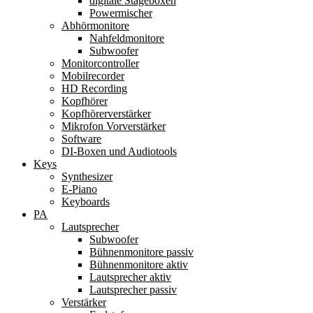
digitale Stageboxen
Powermischer
Abhörmonitore
Nahfeldmonitore
Subwoofer
Monitorcontroller
Mobilrecorder
HD Recording
Kopfhörer
Kopfhörerverstärker
Mikrofon Vorverstärker
Software
DI-Boxen und Audiotools
Keys
Synthesizer
E-Piano
Keyboards
PA
Lautsprecher
Subwoofer
Bühnenmonitore passiv
Bühnenmonitore aktiv
Lautsprecher aktiv
Lautsprecher passiv
Verstärker