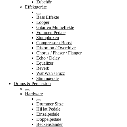
Zubehör
Effektgeräte
Bass Effekte
Looper
Gitarren Multieffekte
Volumen Pedale
Stompboxen
Compressor / Boost
Distortion / Overdrive
Chorus / Phaser / Flanger
Echo / Delay
Equalizer
Reverb
WahWah / Fuzz
Stimmgeräte
Drums & Percussion
Hardware
Drummer Sitze
HiHat Pedale
Einzelpedale
Doppelpedale
Beckenständer