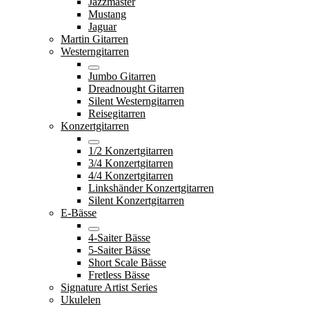
Jazzmaster
Mustang
Jaguar
Martin Gitarren
Westerngitarren
Jumbo Gitarren
Dreadnought Gitarren
Silent Westerngitarren
Reisegitarren
Konzertgitarren
1/2 Konzertgitarren
3/4 Konzertgitarren
4/4 Konzertgitarren
Linkshänder Konzertgitarren
Silent Konzertgitarren
E-Bässe
4-Saiter Bässe
5-Saiter Bässe
Short Scale Bässe
Fretless Bässe
Signature Artist Series
Ukulelen