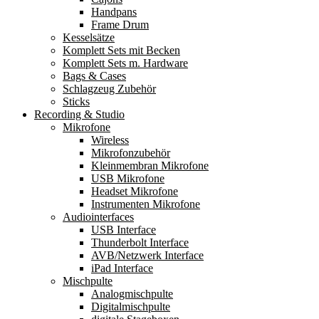
Handpans
Frame Drum
Kesselsätze
Komplett Sets mit Becken
Komplett Sets m. Hardware
Bags & Cases
Schlagzeug Zubehör
Sticks
Recording & Studio
Mikrofone
Wireless
Mikrofonzubehör
Kleinmembran Mikrofone
USB Mikrofone
Headset Mikrofone
Instrumenten Mikrofone
Audiointerfaces
USB Interface
Thunderbolt Interface
AVB/Netzwerk Interface
iPad Interface
Mischpulte
Analogmischpulte
Digitalmischpulte