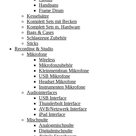
Handpans
Frame Drum
Kesselsätze
Komplett Sets mit Becken
Komplett Sets m. Hardware
Bags & Cases
Schlagzeug Zubehör
Sticks
Recording & Studio
Mikrofone
Wireless
Mikrofonzubehör
Kleinmembran Mikrofone
USB Mikrofone
Headset Mikrofone
Instrumenten Mikrofone
Audiointerfaces
USB Interface
Thunderbolt Interface
AVB/Netzwerk Interface
iPad Interface
Mischpulte
Analogmischpulte
Digitalmischpulte