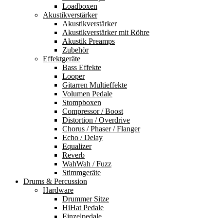
Loadboxen
Akustikverstärker
Akustikverstärker
Akustikverstärker mit Röhre
Akustik Preamps
Zubehör
Effektgeräte
Bass Effekte
Looper
Gitarren Multieffekte
Volumen Pedale
Stompboxen
Compressor / Boost
Distortion / Overdrive
Chorus / Phaser / Flanger
Echo / Delay
Equalizer
Reverb
WahWah / Fuzz
Stimmgeräte
Drums & Percussion
Hardware
Drummer Sitze
HiHat Pedale
Einzelpedale