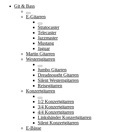
Git & Bass
E-Gitarren
Stratocaster
Telecaster
Jazzmaster
Mustang
Jaguar
Martin Gitarren
Westerngitarren
Jumbo Gitarren
Dreadnought Gitarren
Silent Westerngitarren
Reisegitarren
Konzertgitarren
1/2 Konzertgitarren
3/4 Konzertgitarren
4/4 Konzertgitarren
Linkshänder Konzertgitarren
Silent Konzertgitarren
E-Bässe