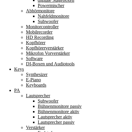
digitale Stageboxen
Powermischer
Abhörmonitore
Nahfeldmonitore
Subwoofer
Monitorcontroller
Mobilrecorder
HD Recording
Kopfhörer
Kopfhörerverstärker
Mikrofon Vorverstärker
Software
DI-Boxen und Audiotools
Keys
Synthesizer
E-Piano
Keyboards
PA
Lautsprecher
Subwoofer
Bühnenmonitore passiv
Bühnenmonitore aktiv
Lautsprecher aktiv
Lautsprecher passiv
Verstärker