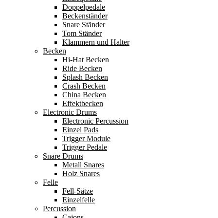
Doppelpedale
Beckenständer
Snare Ständer
Tom Ständer
Klammern und Halter
Becken
Hi-Hat Becken
Ride Becken
Splash Becken
Crash Becken
China Becken
Effektbecken
Electronic Drums
Electronic Percussion
Einzel Pads
Trigger Module
Trigger Pedale
Snare Drums
Metall Snares
Holz Snares
Felle
Fell-Sätze
Einzelfelle
Percussion
Cajons