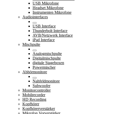
USB Mikrofone
Headset Mikrofone
Instrumenten Mikrofone
Audiointerfaces
USB Interface
Thunderbolt Interface
AVB/Netzwerk Interface
iPad Interface
Mischpulte
Analogmischpulte
Digitalmischpulte
digitale Stageboxen
Powermischer
Abhörmonitore
Nahfeldmonitore
Subwoofer
Monitorcontroller
Mobilrecorder
HD Recording
Kopfhörer
Kopfhörerverstärker
Mikrofon Vorverstärker