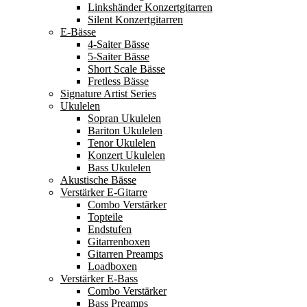
Linkshänder Konzertgitarren
Silent Konzertgitarren
E-Bässe
4-Saiter Bässe
5-Saiter Bässe
Short Scale Bässe
Fretless Bässe
Signature Artist Series
Ukulelen
Sopran Ukulelen
Bariton Ukulelen
Tenor Ukulelen
Konzert Ukulelen
Bass Ukulelen
Akustische Bässe
Verstärker E-Gitarre
Combo Verstärker
Topteile
Endstufen
Gitarrenboxen
Gitarren Preamps
Loadboxen
Verstärker E-Bass
Combo Verstärker
Bass Preamps