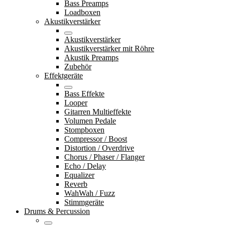
Bass Preamps
Loadboxen
Akustikverstärker
Akustikverstärker
Akustikverstärker mit Röhre
Akustik Preamps
Zubehör
Effektgeräte
Bass Effekte
Looper
Gitarren Multieffekte
Volumen Pedale
Stompboxen
Compressor / Boost
Distortion / Overdrive
Chorus / Phaser / Flanger
Echo / Delay
Equalizer
Reverb
WahWah / Fuzz
Stimmgeräte
Drums & Percussion