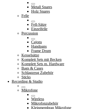
Metall Snares
Holz Snares
Felle
Fell-Sätze
Einzelfelle
Percussion
Cajons
Handpans
Frame Drum
Kesselsätze
Komplett Sets mit Becken
Komplett Sets m. Hardware
Bags & Cases
Schlagzeug Zubehör
Sticks
Recording & Studio
Mikrofone
Wireless
Mikrofonzubehör
Kleinmembran Mikrofone