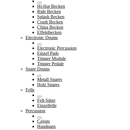
Hi-Hat Becken
Ride Becken
Splash Becken
Crash Becken
China Becken
Effektbecken
Electronic Drums
Electronic Percussion
Einzel Pads
Trigger Module
Trigger Pedale
Snare Drums
Metall Snares
Holz Snares
Felle
Fell-Sätze
Einzelfelle
Percussion
Cajons
Handpans