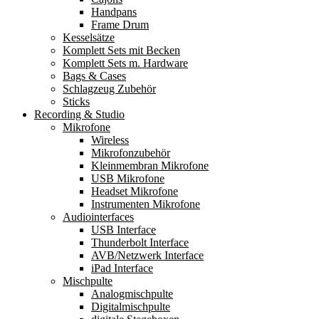
Handpans
Frame Drum
Kesselsätze
Komplett Sets mit Becken
Komplett Sets m. Hardware
Bags & Cases
Schlagzeug Zubehör
Sticks
Recording & Studio
Mikrofone
Wireless
Mikrofonzubehör
Kleinmembran Mikrofone
USB Mikrofone
Headset Mikrofone
Instrumenten Mikrofone
Audiointerfaces
USB Interface
Thunderbolt Interface
AVB/Netzwerk Interface
iPad Interface
Mischpulte
Analogmischpulte
Digitalmischpulte