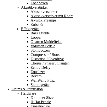
Loadboxen
Akustikverstärker
Akustikverstärker
Akustikverstärker mit Röhre
Akustik Preamps
Zubehör
Effektgeräte
Bass Effekte
Looper
Gitarren Multieffekte
Volumen Pedale
Stompboxen
Compressor / Boost
Distortion / Overdrive
Chorus / Phaser / Flanger
Echo / Delay
Equalizer
Reverb
WahWah / Fuzz
Stimmgeräte
Drums & Percussion
Hardware
Drummer Sitze
HiHat Pedale
Einzelpedale