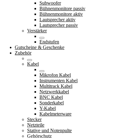
Subwoofer
Bühnenmonitore passiv
Bühnenmonitore aktiv
Lautsprecher aktiv
Lautsprecher passiv
Verstärker
Endstufen
Gutscheine & Geschenke
Zubehör
Kabel
Mikrofon Kabel
Instrumenten Kabel
Multitrack Kabel
Netzwerkkabel
BNC Kabel
Sonderkabel
Y-Kabel
Kabelmeterware
Stecker
Netzteile
Stative und Notenpulte
Gehörschutz