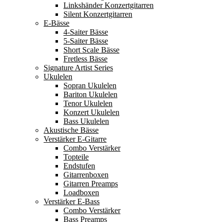
Linkshänder Konzertgitarren
Silent Konzertgitarren
E-Bässe
4-Saiter Bässe
5-Saiter Bässe
Short Scale Bässe
Fretless Bässe
Signature Artist Series
Ukulelen
Sopran Ukulelen
Bariton Ukulelen
Tenor Ukulelen
Konzert Ukulelen
Bass Ukulelen
Akustische Bässe
Verstärker E-Gitarre
Combo Verstärker
Topteile
Endstufen
Gitarrenboxen
Gitarren Preamps
Loadboxen
Verstärker E-Bass
Combo Verstärker
Bass Preamps