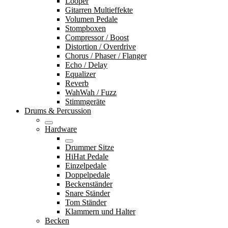
Looper
Gitarren Multieffekte
Volumen Pedale
Stompboxen
Compressor / Boost
Distortion / Overdrive
Chorus / Phaser / Flanger
Echo / Delay
Equalizer
Reverb
WahWah / Fuzz
Stimmgeräte
Drums & Percussion
Hardware
Drummer Sitze
HiHat Pedale
Einzelpedale
Doppelpedale
Beckenständer
Snare Ständer
Tom Ständer
Klammern und Halter
Becken