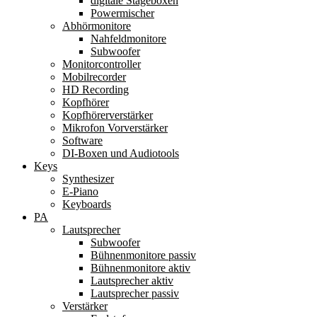
digitale Stageboxen
Powermischer
Abhörmonitore
Nahfeldmonitore
Subwoofer
Monitorcontroller
Mobilrecorder
HD Recording
Kopfhörer
Kopfhörerverstärker
Mikrofon Vorverstärker
Software
DI-Boxen und Audiotools
Keys
Synthesizer
E-Piano
Keyboards
PA
Lautsprecher
Subwoofer
Bühnenmonitore passiv
Bühnenmonitore aktiv
Lautsprecher aktiv
Lautsprecher passiv
Verstärker