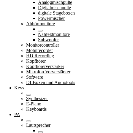
Analogmischpulte
Digitalmischpulte
digitale Stageboxen
Powermischer
Abhörmonitore
Nahfeldmonitore
Subwoofer
Monitorcontroller
Mobilrecorder
HD Recording
Kopfhörer
Kopfhörerverstärker
Mikrofon Vorverstärker
Software
DI-Boxen und Audiotools
Keys
Synthesizer
E-Piano
Keyboards
PA
Lautsprecher