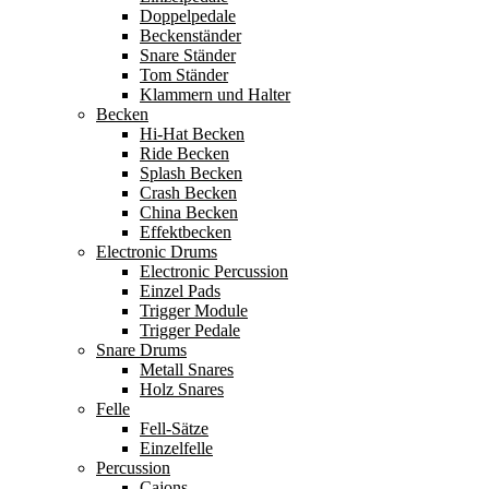
Doppelpedale
Beckenständer
Snare Ständer
Tom Ständer
Klammern und Halter
Becken
Hi-Hat Becken
Ride Becken
Splash Becken
Crash Becken
China Becken
Effektbecken
Electronic Drums
Electronic Percussion
Einzel Pads
Trigger Module
Trigger Pedale
Snare Drums
Metall Snares
Holz Snares
Felle
Fell-Sätze
Einzelfelle
Percussion
Cajons