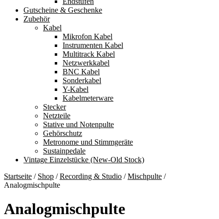
Endstufen
Gutscheine & Geschenke
Zubehör
Kabel
Mikrofon Kabel
Instrumenten Kabel
Multitrack Kabel
Netzwerkkabel
BNC Kabel
Sonderkabel
Y-Kabel
Kabelmeterware
Stecker
Netzteile
Stative und Notenpulte
Gehörschutz
Metronome und Stimmgeräte
Sustainpedale
Vintage Einzelstücke (New-Old Stock)
Startseite
/
Shop
/
Recording & Studio
/
Mischpulte
/
Analogmischpulte
Analogmischpulte