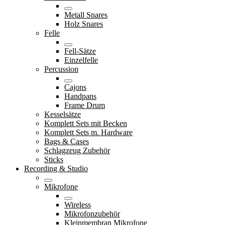
Metall Snares
Holz Snares
Felle
Fell-Sätze
Einzelfelle
Percussion
Cajons
Handpans
Frame Drum
Kesselsätze
Komplett Sets mit Becken
Komplett Sets m. Hardware
Bags & Cases
Schlagzeug Zubehör
Sticks
Recording & Studio
Mikrofone
Wireless
Mikrofonzubehör
Kleinmembran Mikrofone