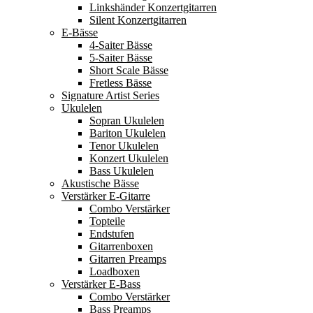
Linkshänder Konzertgitarren
Silent Konzertgitarren
E-Bässe
4-Saiter Bässe
5-Saiter Bässe
Short Scale Bässe
Fretless Bässe
Signature Artist Series
Ukulelen
Sopran Ukulelen
Bariton Ukulelen
Tenor Ukulelen
Konzert Ukulelen
Bass Ukulelen
Akustische Bässe
Verstärker E-Gitarre
Combo Verstärker
Topteile
Endstufen
Gitarrenboxen
Gitarren Preamps
Loadboxen
Verstärker E-Bass
Combo Verstärker
Bass Preamps