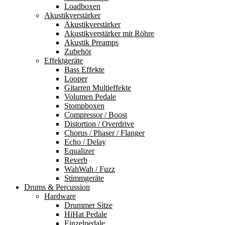
Loadboxen
Akustikverstärker
Akustikverstärker
Akustikverstärker mit Röhre
Akustik Preamps
Zubehör
Effektgeräte
Bass Effekte
Looper
Gitarren Multieffekte
Volumen Pedale
Stompboxen
Compressor / Boost
Distortion / Overdrive
Chorus / Phaser / Flanger
Echo / Delay
Equalizer
Reverb
WahWah / Fuzz
Stimmgeräte
Drums & Percussion
Hardware
Drummer Sitze
HiHat Pedale
Einzelpedale