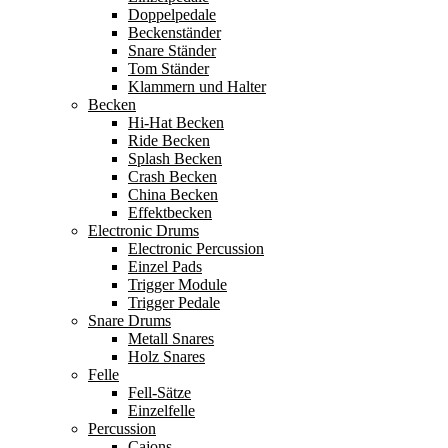
Doppelpedale
Beckenständer
Snare Ständer
Tom Ständer
Klammern und Halter
Becken
Hi-Hat Becken
Ride Becken
Splash Becken
Crash Becken
China Becken
Effektbecken
Electronic Drums
Electronic Percussion
Einzel Pads
Trigger Module
Trigger Pedale
Snare Drums
Metall Snares
Holz Snares
Felle
Fell-Sätze
Einzelfelle
Percussion
Cajons