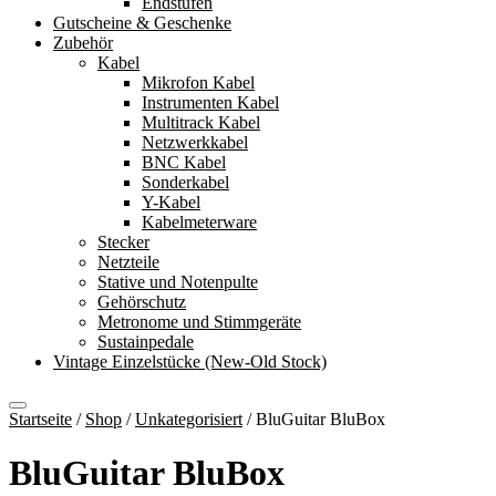
Endstufen
Gutscheine & Geschenke
Zubehör
Kabel
Mikrofon Kabel
Instrumenten Kabel
Multitrack Kabel
Netzwerkkabel
BNC Kabel
Sonderkabel
Y-Kabel
Kabelmeterware
Stecker
Netzteile
Stative und Notenpulte
Gehörschutz
Metronome und Stimmgeräte
Sustainpedale
Vintage Einzelstücke (New-Old Stock)
Startseite
/
Shop
/
Unkategorisiert
/
BluGuitar BluBox
BluGuitar BluBox