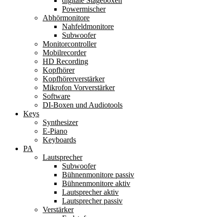
digitale Stageboxen
Powermischer
Abhörmonitore
Nahfeldmonitore
Subwoofer
Monitorcontroller
Mobilrecorder
HD Recording
Kopfhörer
Kopfhörerverstärker
Mikrofon Vorverstärker
Software
DI-Boxen und Audiotools
Keys
Synthesizer
E-Piano
Keyboards
PA
Lautsprecher
Subwoofer
Bühnenmonitore passiv
Bühnenmonitore aktiv
Lautsprecher aktiv
Lautsprecher passiv
Verstärker