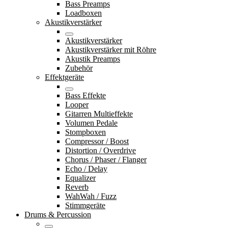
Bass Preamps
Loadboxen
Akustikverstärker
Akustikverstärker
Akustikverstärker mit Röhre
Akustik Preamps
Zubehör
Effektgeräte
Bass Effekte
Looper
Gitarren Multieffekte
Volumen Pedale
Stompboxen
Compressor / Boost
Distortion / Overdrive
Chorus / Phaser / Flanger
Echo / Delay
Equalizer
Reverb
WahWah / Fuzz
Stimmgeräte
Drums & Percussion