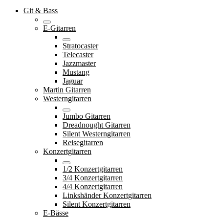
Git & Bass
E-Gitarren
Stratocaster
Telecaster
Jazzmaster
Mustang
Jaguar
Martin Gitarren
Westerngitarren
Jumbo Gitarren
Dreadnought Gitarren
Silent Westerngitarren
Reisegitarren
Konzertgitarren
1/2 Konzertgitarren
3/4 Konzertgitarren
4/4 Konzertgitarren
Linkshänder Konzertgitarren
Silent Konzertgitarren
E-Bässe