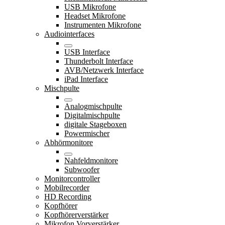
USB Mikrofone
Headset Mikrofone
Instrumenten Mikrofone
Audiointerfaces
USB Interface
Thunderbolt Interface
AVB/Netzwerk Interface
iPad Interface
Mischpulte
Analogmischpulte
Digitalmischpulte
digitale Stageboxen
Powermischer
Abhörmonitore
Nahfeldmonitore
Subwoofer
Monitorcontroller
Mobilrecorder
HD Recording
Kopfhörer
Kopfhörerverstärker
Mikrofon Vorverstärker