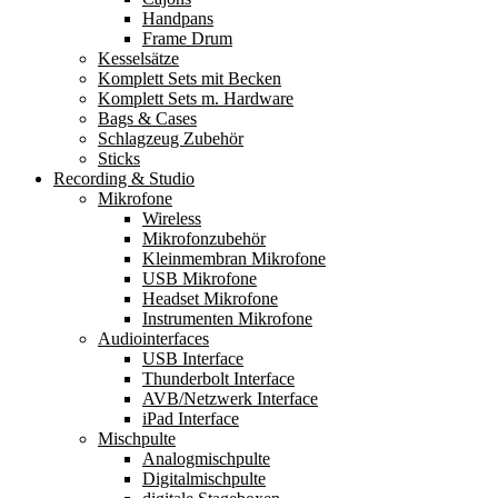
Handpans
Frame Drum
Kesselsätze
Komplett Sets mit Becken
Komplett Sets m. Hardware
Bags & Cases
Schlagzeug Zubehör
Sticks
Recording & Studio
Mikrofone
Wireless
Mikrofonzubehör
Kleinmembran Mikrofone
USB Mikrofone
Headset Mikrofone
Instrumenten Mikrofone
Audiointerfaces
USB Interface
Thunderbolt Interface
AVB/Netzwerk Interface
iPad Interface
Mischpulte
Analogmischpulte
Digitalmischpulte