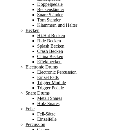
Doppelpedale
Beckenständer
Snare Ständer
Tom Ständer
Klammern und Halter
Becken
Hi-Hat Becken
Ride Becken
Splash Becken
Crash Becken
China Becken
Effektbecken
Electronic Drums
Electronic Percussion
Einzel Pads
Trigger Module
Trigger Pedale
Snare Drums
Metall Snares
Holz Snares
Felle
Fell-Sätze
Einzelfelle
Percussion
Cajons