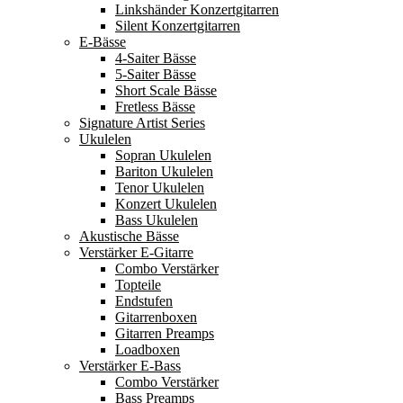
Linkshänder Konzertgitarren
Silent Konzertgitarren
E-Bässe
4-Saiter Bässe
5-Saiter Bässe
Short Scale Bässe
Fretless Bässe
Signature Artist Series
Ukulelen
Sopran Ukulelen
Bariton Ukulelen
Tenor Ukulelen
Konzert Ukulelen
Bass Ukulelen
Akustische Bässe
Verstärker E-Gitarre
Combo Verstärker
Topteile
Endstufen
Gitarrenboxen
Gitarren Preamps
Loadboxen
Verstärker E-Bass
Combo Verstärker
Bass Preamps