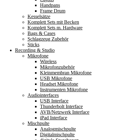
Handpans
Frame Drum
Kesselsätze
Komplett Sets mit Becken
Komplett Sets m. Hardware
Bags & Cases
Schlagzeug Zubehör
Sticks
Recording & Studio
Mikrofone
Wireless
Mikrofonzubehör
Kleinmembran Mikrofone
USB Mikrofone
Headset Mikrofone
Instrumenten Mikrofone
Audiointerfaces
USB Interface
Thunderbolt Interface
AVB/Netzwerk Interface
iPad Interface
Mischpulte
Analogmischpulte
Digitalmischpulte