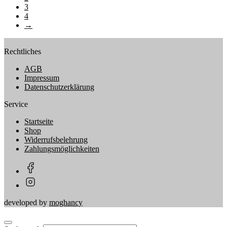
3
4
→
Rechtliches
AGB
Impressum
Datenschutzerklärung
Service
Startseite
Shop
Widerrufsbelehrung
Zahlungsmöglichkeiten
developed by
moghancy