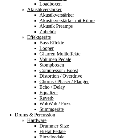
Loadboxen
Akustikverstärker
Akustikverstärker
Akustikverstärker mit Röhre
Akustik Preamps
Zubehör
Effektgeräte
Bass Effekte
Looper
Gitarren Multieffekte
Volumen Pedale
Stompboxen
Compressor / Boost
Distortion / Overdrive
Chorus / Phaser / Flanger
Echo / Delay
Equalizer
Reverb
WahWah / Fuzz
Stimmgeräte
Drums & Percussion
Hardware
Drummer Sitze
HiHat Pedale
Einzelpedale