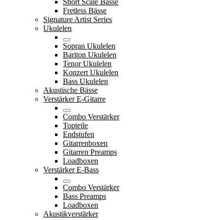
Short Scale Bässe
Fretless Bässe
Signature Artist Series
Ukulelen
Sopran Ukulelen
Bariton Ukulelen
Tenor Ukulelen
Konzert Ukulelen
Bass Ukulelen
Akustische Bässe
Verstärker E-Gitarre
Combo Verstärker
Topteile
Endstufen
Gitarrenboxen
Gitarren Preamps
Loadboxen
Verstärker E-Bass
Combo Verstärker
Bass Preamps
Loadboxen
Akustikverstärker