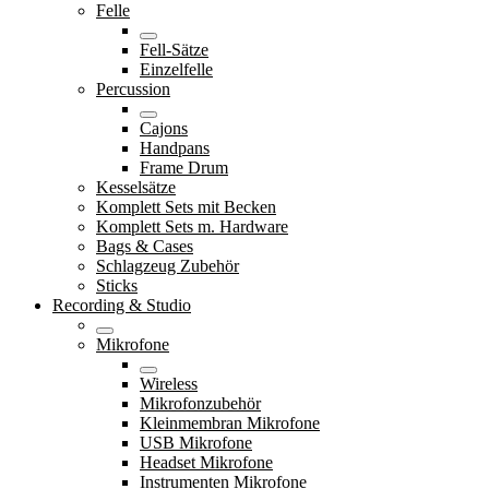
Felle
Fell-Sätze
Einzelfelle
Percussion
Cajons
Handpans
Frame Drum
Kesselsätze
Komplett Sets mit Becken
Komplett Sets m. Hardware
Bags & Cases
Schlagzeug Zubehör
Sticks
Recording & Studio
Mikrofone
Wireless
Mikrofonzubehör
Kleinmembran Mikrofone
USB Mikrofone
Headset Mikrofone
Instrumenten Mikrofone