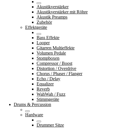
Akustikverstärker
Akustikverstärker mit Röhre
Akustik Preamps
Zubehör
Effektgeräte
Bass Effekte
Looper
Gitarren Multieffekte
Volumen Pedale
Stompboxen
Compressor / Boost
Distortion / Overdrive
Chorus / Phaser / Flanger
Echo / Delay
Equalizer
Reverb
WahWah / Fuzz
Stimmgeräte
Drums & Percussion
Hardware
Drummer Sitze