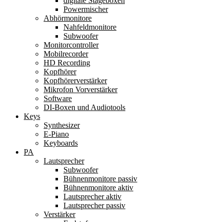
digitale Stageboxen
Powermischer
Abhörmonitore
Nahfeldmonitore
Subwoofer
Monitorcontroller
Mobilrecorder
HD Recording
Kopfhörer
Kopfhörerverstärker
Mikrofon Vorverstärker
Software
DI-Boxen und Audiotools
Keys
Synthesizer
E-Piano
Keyboards
PA
Lautsprecher
Subwoofer
Bühnenmonitore passiv
Bühnenmonitore aktiv
Lautsprecher aktiv
Lautsprecher passiv
Verstärker