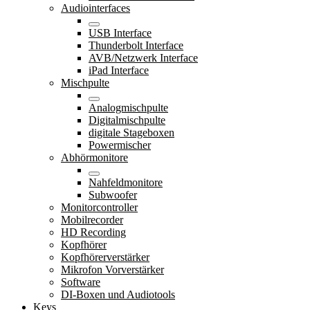
Audiointerfaces
USB Interface
Thunderbolt Interface
AVB/Netzwerk Interface
iPad Interface
Mischpulte
Analogmischpulte
Digitalmischpulte
digitale Stageboxen
Powermischer
Abhörmonitore
Nahfeldmonitore
Subwoofer
Monitorcontroller
Mobilrecorder
HD Recording
Kopfhörer
Kopfhörerverstärker
Mikrofon Vorverstärker
Software
DI-Boxen und Audiotools
Keys