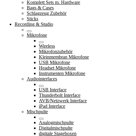
Komplett Sets m. Hardware
Bags & Cases
Schlagzeug Zubehör
Sticks
Recording & Studio
Mikrofone
Wireless
Mikrofonzubehör
Kleinmembran Mikrofone
USB Mikrofone
Headset Mikrofone
Instrumenten Mikrofone
Audiointerfaces
USB Interface
Thunderbolt Interface
AVB/Netzwerk Interface
iPad Interface
Mischpulte
Analogmischpulte
Digitalmischpulte
digitale Stageboxen