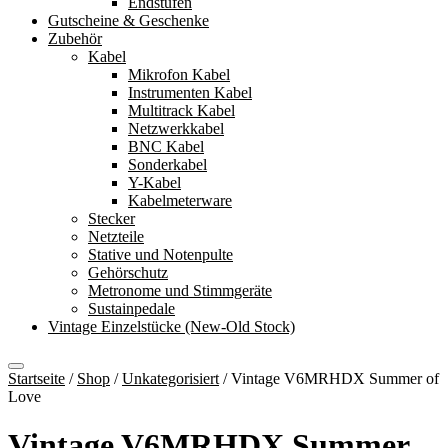
Endstufen
Gutscheine & Geschenke
Zubehör
Kabel
Mikrofon Kabel
Instrumenten Kabel
Multitrack Kabel
Netzwerkkabel
BNC Kabel
Sonderkabel
Y-Kabel
Kabelmeterware
Stecker
Netzteile
Stative und Notenpulte
Gehörschutz
Metronome und Stimmgeräte
Sustainpedale
Vintage Einzelstücke (New-Old Stock)
Startseite
/
Shop
/
Unkategorisiert
/
Vintage V6MRHDX Summer of
Love
Vintage V6MRHDX Summer