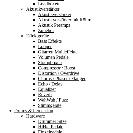
Loadboxen
Akustikverstärker
Akustikverstärker
Akustikverstärker mit Röhre
Akustik Preamps
Zubehör
Effektgeräte
Bass Effekte
Looper
Gitarren Multieffekte
Volumen Pedale
Stompboxen
Compressor / Boost
Distortion / Overdrive
Chorus / Phaser / Flanger
Echo / Delay
Equalizer
Reverb
WahWah / Fuzz
Stimmgeräte
Drums & Percussion
Hardware
Drummer Sitze
HiHat Pedale
Einzelpedale