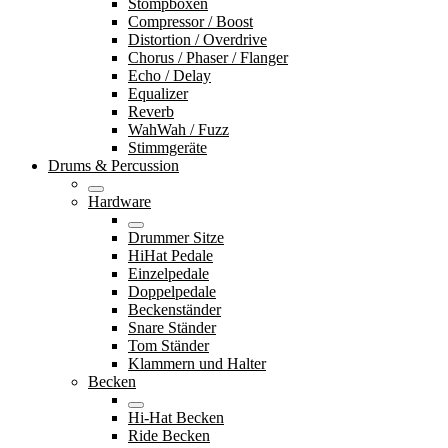
Stompboxen
Compressor / Boost
Distortion / Overdrive
Chorus / Phaser / Flanger
Echo / Delay
Equalizer
Reverb
WahWah / Fuzz
Stimmgeräte
Drums & Percussion
Hardware
Drummer Sitze
HiHat Pedale
Einzelpedale
Doppelpedale
Beckenständer
Snare Ständer
Tom Ständer
Klammern und Halter
Becken
Hi-Hat Becken
Ride Becken