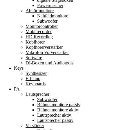
digitale Stageboxen
Powermischer
Abhörmonitore
Nahfeldmonitore
Subwoofer
Monitorcontroller
Mobilrecorder
HD Recording
Kopfhörer
Kopfhörerverstärker
Mikrofon Vorverstärker
Software
DI-Boxen und Audiotools
Keys
Synthesizer
E-Piano
Keyboards
PA
Lautsprecher
Subwoofer
Bühnenmonitore passiv
Bühnenmonitore aktiv
Lautsprecher aktiv
Lautsprecher passiv
Verstärker