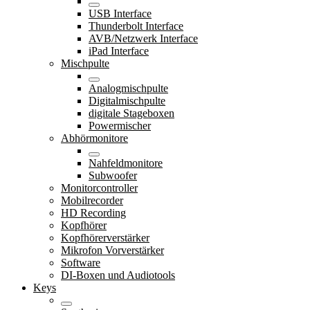
USB Interface
Thunderbolt Interface
AVB/Netzwerk Interface
iPad Interface
Mischpulte
Analogmischpulte
Digitalmischpulte
digitale Stageboxen
Powermischer
Abhörmonitore
Nahfeldmonitore
Subwoofer
Monitorcontroller
Mobilrecorder
HD Recording
Kopfhörer
Kopfhörerverstärker
Mikrofon Vorverstärker
Software
DI-Boxen und Audiotools
Keys