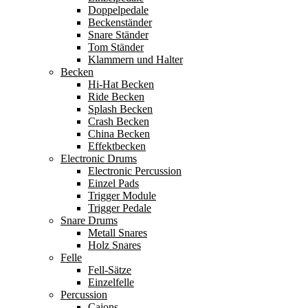
Doppelpedale
Beckenständer
Snare Ständer
Tom Ständer
Klammern und Halter
Becken
Hi-Hat Becken
Ride Becken
Splash Becken
Crash Becken
China Becken
Effektbecken
Electronic Drums
Electronic Percussion
Einzel Pads
Trigger Module
Trigger Pedale
Snare Drums
Metall Snares
Holz Snares
Felle
Fell-Sätze
Einzelfelle
Percussion
Cajons