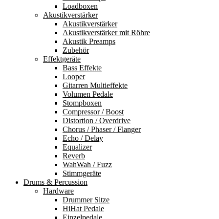
Loadboxen
Akustikverstärker
Akustikverstärker
Akustikverstärker mit Röhre
Akustik Preamps
Zubehör
Effektgeräte
Bass Effekte
Looper
Gitarren Multieffekte
Volumen Pedale
Stompboxen
Compressor / Boost
Distortion / Overdrive
Chorus / Phaser / Flanger
Echo / Delay
Equalizer
Reverb
WahWah / Fuzz
Stimmgeräte
Drums & Percussion
Hardware
Drummer Sitze
HiHat Pedale
Einzelpedale