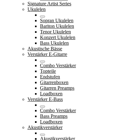
Signature Artist Series
Ukulelen
Sopran Ukulelen
Bariton Ukulelen
Tenor Ukulelen
Konzert Ukulelen
Bass Ukulelen
Akustische Bässe
Verstärker E-Gitarre
Combo Verstärker
Topteile
Endstufen
Gitarrenboxen
Gitarren Preamps
Loadboxen
Verstärker E-Bass
Combo Verstärker
Bass Preamps
Loadboxen
Akustikverstärker
Akustikverstärker