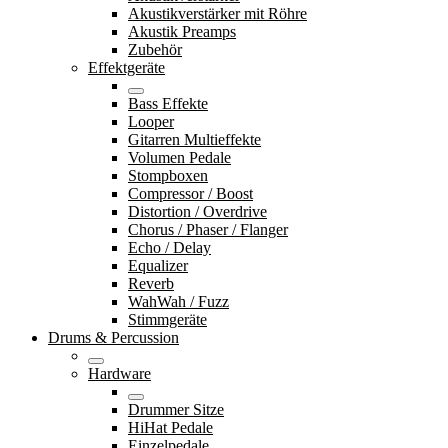
Akustikverstärker mit Röhre
Akustik Preamps
Zubehör
Effektgeräte
Bass Effekte
Looper
Gitarren Multieffekte
Volumen Pedale
Stompboxen
Compressor / Boost
Distortion / Overdrive
Chorus / Phaser / Flanger
Echo / Delay
Equalizer
Reverb
WahWah / Fuzz
Stimmgeräte
Drums & Percussion
Hardware
Drummer Sitze
HiHat Pedale
Einzelpedale