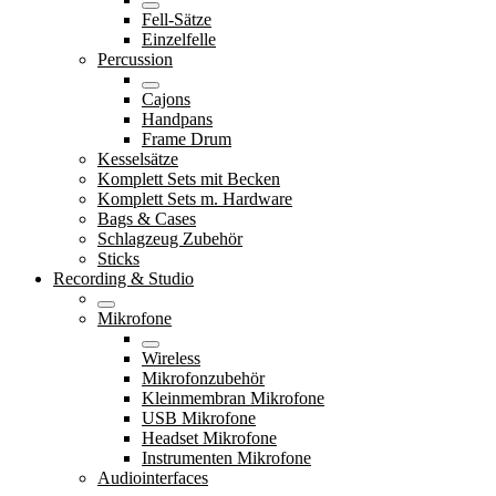
Fell-Sätze
Einzelfelle
Percussion
Cajons
Handpans
Frame Drum
Kesselsätze
Komplett Sets mit Becken
Komplett Sets m. Hardware
Bags & Cases
Schlagzeug Zubehör
Sticks
Recording & Studio
Mikrofone
Wireless
Mikrofonzubehör
Kleinmembran Mikrofone
USB Mikrofone
Headset Mikrofone
Instrumenten Mikrofone
Audiointerfaces