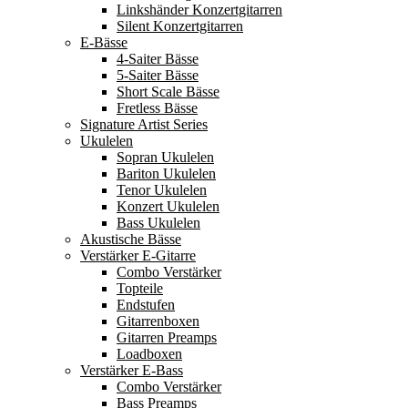
Linkshänder Konzertgitarren
Silent Konzertgitarren
E-Bässe
4-Saiter Bässe
5-Saiter Bässe
Short Scale Bässe
Fretless Bässe
Signature Artist Series
Ukulelen
Sopran Ukulelen
Bariton Ukulelen
Tenor Ukulelen
Konzert Ukulelen
Bass Ukulelen
Akustische Bässe
Verstärker E-Gitarre
Combo Verstärker
Topteile
Endstufen
Gitarrenboxen
Gitarren Preamps
Loadboxen
Verstärker E-Bass
Combo Verstärker
Bass Preamps