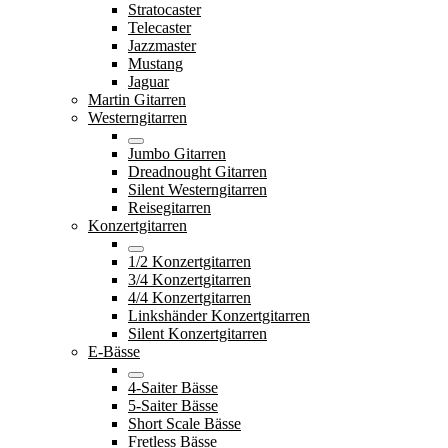
Stratocaster
Telecaster
Jazzmaster
Mustang
Jaguar
Martin Gitarren
Westerngitarren
Jumbo Gitarren
Dreadnought Gitarren
Silent Westerngitarren
Reisegitarren
Konzertgitarren
1/2 Konzertgitarren
3/4 Konzertgitarren
4/4 Konzertgitarren
Linkshänder Konzertgitarren
Silent Konzertgitarren
E-Bässe
4-Saiter Bässe
5-Saiter Bässe
Short Scale Bässe
Fretless Bässe