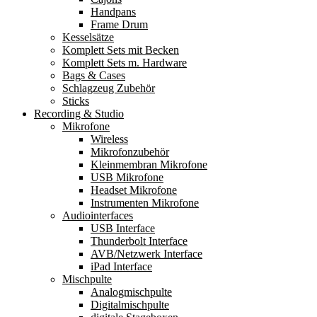
Handpans
Frame Drum
Kesselsätze
Komplett Sets mit Becken
Komplett Sets m. Hardware
Bags & Cases
Schlagzeug Zubehör
Sticks
Recording & Studio
Mikrofone
Wireless
Mikrofonzubehör
Kleinmembran Mikrofone
USB Mikrofone
Headset Mikrofone
Instrumenten Mikrofone
Audiointerfaces
USB Interface
Thunderbolt Interface
AVB/Netzwerk Interface
iPad Interface
Mischpulte
Analogmischpulte
Digitalmischpulte