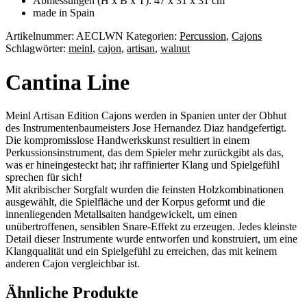
Abmessungen (H x B x T): 47 x 31 x 31 cm
made in Spain
Artikelnummer:
AECLWN
Kategorien:
Percussion
,
Cajons
Schlagwörter:
meinl
,
cajon
,
artisan
,
walnut
Cantina Line
Meinl Artisan Edition Cajons werden in Spanien unter der Obhut
des Instrumentenbaumeisters Jose Hernandez Diaz handgefertigt.
Die kompromisslose Handwerkskunst resultiert in einem
Perkussionsinstrument, das dem Spieler mehr zurückgibt als das,
was er hineingesteckt hat; ihr raffinierter Klang und Spielgefühl
sprechen für sich!
Mit akribischer Sorgfalt wurden die feinsten Holzkombinationen
ausgewählt, die Spielfläche und der Korpus geformt und die
innenliegenden Metallsaiten handgewickelt, um einen
unübertroffenen, sensiblen Snare-Effekt zu erzeugen. Jedes kleinste
Detail dieser Instrumente wurde entworfen und konstruiert, um eine
Klangqualität und ein Spielgefühl zu erreichen, das mit keinem
anderen Cajon vergleichbar ist.
Ähnliche Produkte