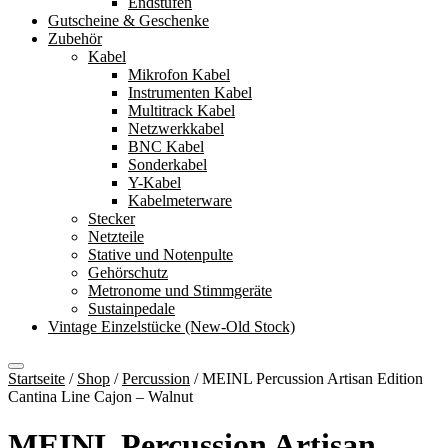
Endstufen
Gutscheine & Geschenke
Zubehör
Kabel
Mikrofon Kabel
Instrumenten Kabel
Multitrack Kabel
Netzwerkkabel
BNC Kabel
Sonderkabel
Y-Kabel
Kabelmeterware
Stecker
Netzteile
Stative und Notenpulte
Gehörschutz
Metronome und Stimmgeräte
Sustainpedale
Vintage Einzelstücke (New-Old Stock)
Startseite
/
Shop
/
Percussion
/
MEINL Percussion Artisan Edition
Cantina Line Cajon – Walnut
MEINL Percussion Artisan