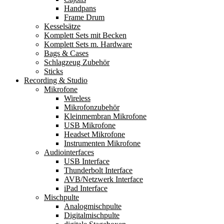
Handpans
Frame Drum
Kesselsätze
Komplett Sets mit Becken
Komplett Sets m. Hardware
Bags & Cases
Schlagzeug Zubehör
Sticks
Recording & Studio
Mikrofone
Wireless
Mikrofonzubehör
Kleinmembran Mikrofone
USB Mikrofone
Headset Mikrofone
Instrumenten Mikrofone
Audiointerfaces
USB Interface
Thunderbolt Interface
AVB/Netzwerk Interface
iPad Interface
Mischpulte
Analogmischpulte
Digitalmischpulte