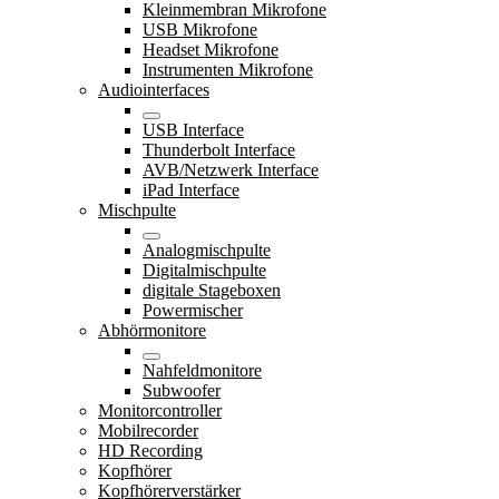
Kleinmembran Mikrofone
USB Mikrofone
Headset Mikrofone
Instrumenten Mikrofone
Audiointerfaces
USB Interface
Thunderbolt Interface
AVB/Netzwerk Interface
iPad Interface
Mischpulte
Analogmischpulte
Digitalmischpulte
digitale Stageboxen
Powermischer
Abhörmonitore
Nahfeldmonitore
Subwoofer
Monitorcontroller
Mobilrecorder
HD Recording
Kopfhörer
Kopfhörerverstärker