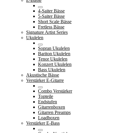
E-Bässe
4-Saiter Bässe
5-Saiter Bässe
Short Scale Bässe
Fretless Bässe
Signature Artist Series
Ukulelen
Sopran Ukulelen
Bariton Ukulelen
Tenor Ukulelen
Konzert Ukulelen
Bass Ukulelen
Akustische Bässe
Verstärker E-Gitarre
Combo Verstärker
Topteile
Endstufen
Gitarrenboxen
Gitarren Preamps
Loadboxen
Verstärker E-Bass