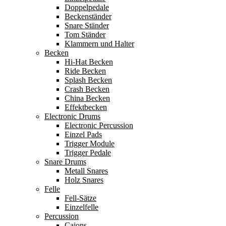
Doppelpedale
Beckenständer
Snare Ständer
Tom Ständer
Klammern und Halter
Becken
Hi-Hat Becken
Ride Becken
Splash Becken
Crash Becken
China Becken
Effektbecken
Electronic Drums
Electronic Percussion
Einzel Pads
Trigger Module
Trigger Pedale
Snare Drums
Metall Snares
Holz Snares
Felle
Fell-Sätze
Einzelfelle
Percussion
Cajons