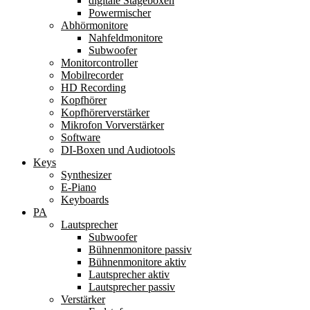
digitale Stageboxen
Powermischer
Abhörmonitore
Nahfeldmonitore
Subwoofer
Monitorcontroller
Mobilrecorder
HD Recording
Kopfhörer
Kopfhörerverstärker
Mikrofon Vorverstärker
Software
DI-Boxen und Audiotools
Keys
Synthesizer
E-Piano
Keyboards
PA
Lautsprecher
Subwoofer
Bühnenmonitore passiv
Bühnenmonitore aktiv
Lautsprecher aktiv
Lautsprecher passiv
Verstärker