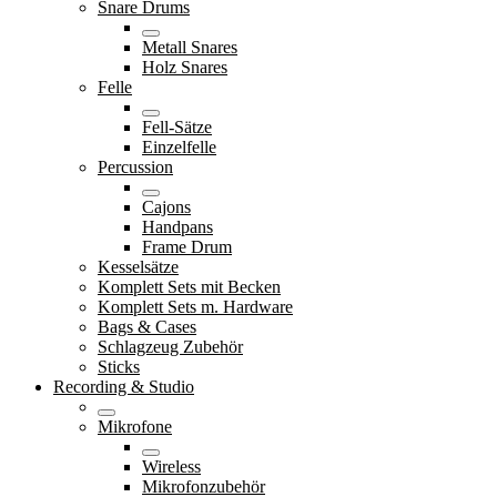
Snare Drums
Metall Snares
Holz Snares
Felle
Fell-Sätze
Einzelfelle
Percussion
Cajons
Handpans
Frame Drum
Kesselsätze
Komplett Sets mit Becken
Komplett Sets m. Hardware
Bags & Cases
Schlagzeug Zubehör
Sticks
Recording & Studio
Mikrofone
Wireless
Mikrofonzubehör