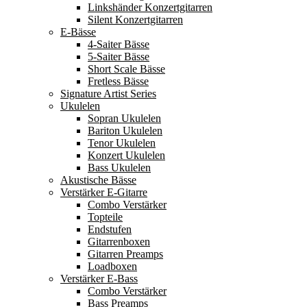
Linkshänder Konzertgitarren
Silent Konzertgitarren
E-Bässe
4-Saiter Bässe
5-Saiter Bässe
Short Scale Bässe
Fretless Bässe
Signature Artist Series
Ukulelen
Sopran Ukulelen
Bariton Ukulelen
Tenor Ukulelen
Konzert Ukulelen
Bass Ukulelen
Akustische Bässe
Verstärker E-Gitarre
Combo Verstärker
Topteile
Endstufen
Gitarrenboxen
Gitarren Preamps
Loadboxen
Verstärker E-Bass
Combo Verstärker
Bass Preamps