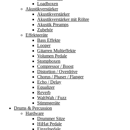
Loadboxen
Akustikverstärker
Akustikverstärker
Akustikverstärker mit Röhre
Akustik Preamps
Zubehör
Effektgeräte
Bass Effekte
Looper
Gitarren Multieffekte
Volumen Pedale
Stompboxen
Compressor / Boost
Distortion / Overdrive
Chorus / Phaser / Flanger
Echo / Delay
Equalizer
Reverb
WahWah / Fuzz
Stimmgeräte
Drums & Percussion
Hardware
Drummer Sitze
HiHat Pedale
Einzelpedale