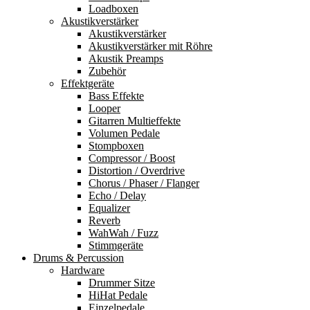
Loadboxen
Akustikverstärker
Akustikverstärker
Akustikverstärker mit Röhre
Akustik Preamps
Zubehör
Effektgeräte
Bass Effekte
Looper
Gitarren Multieffekte
Volumen Pedale
Stompboxen
Compressor / Boost
Distortion / Overdrive
Chorus / Phaser / Flanger
Echo / Delay
Equalizer
Reverb
WahWah / Fuzz
Stimmgeräte
Drums & Percussion
Hardware
Drummer Sitze
HiHat Pedale
Einzelpedale