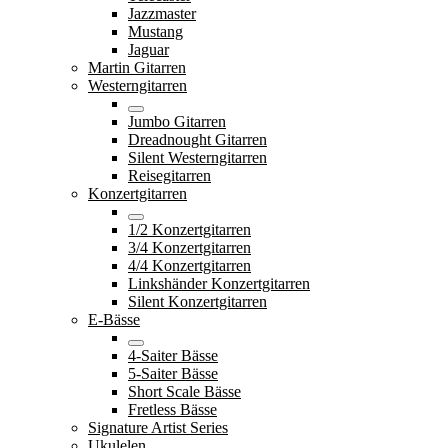
Jazzmaster
Mustang
Jaguar
Martin Gitarren
Westerngitarren
Jumbo Gitarren
Dreadnought Gitarren
Silent Westerngitarren
Reisegitarren
Konzertgitarren
1/2 Konzertgitarren
3/4 Konzertgitarren
4/4 Konzertgitarren
Linkshänder Konzertgitarren
Silent Konzertgitarren
E-Bässe
4-Saiter Bässe
5-Saiter Bässe
Short Scale Bässe
Fretless Bässe
Signature Artist Series
Ukulelen