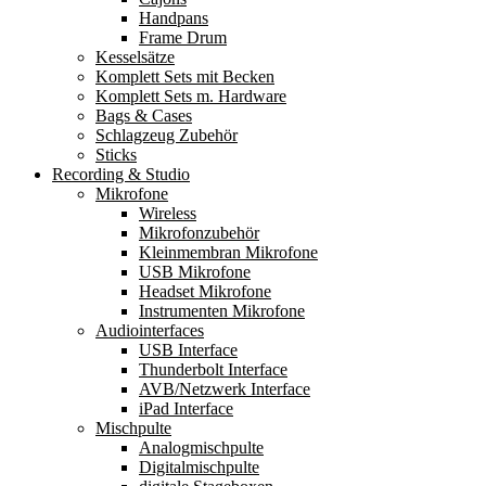
Handpans
Frame Drum
Kesselsätze
Komplett Sets mit Becken
Komplett Sets m. Hardware
Bags & Cases
Schlagzeug Zubehör
Sticks
Recording & Studio
Mikrofone
Wireless
Mikrofonzubehör
Kleinmembran Mikrofone
USB Mikrofone
Headset Mikrofone
Instrumenten Mikrofone
Audiointerfaces
USB Interface
Thunderbolt Interface
AVB/Netzwerk Interface
iPad Interface
Mischpulte
Analogmischpulte
Digitalmischpulte