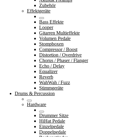
Zubehör
Effektgeräte
Bass Effekte
Looper
Gitarren Multieffekte
Volumen Pedale
Stompboxen
Compressor / Boost
Distortion / Overdrive
Chorus / Phaser / Flanger
Echo / Delay
Equalizer
Reverb
WahWah / Fuzz
Stimmgeräte
Drums & Percussion
Hardware
Drummer Sitze
HiHat Pedale
Einzelpedale
Doppelpedale