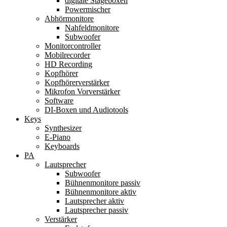
digitale Stageboxen
Powermischer
Abhörmonitore
Nahfeldmonitore
Subwoofer
Monitorcontroller
Mobilrecorder
HD Recording
Kopfhörer
Kopfhörerverstärker
Mikrofon Vorverstärker
Software
DI-Boxen und Audiotools
Keys
Synthesizer
E-Piano
Keyboards
PA
Lautsprecher
Subwoofer
Bühnenmonitore passiv
Bühnenmonitore aktiv
Lautsprecher aktiv
Lautsprecher passiv
Verstärker