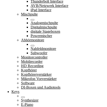
Thunderbolt Interface
AVB/Netzwerk Interface
iPad Interface
Mischpulte
Analogmischpulte
Digitalmischpulte
digitale Stageboxen
Powermischer
Abhörmonitore
Nahfeldmonitore
Subwoofer
Monitorcontroller
Mobilrecorder
HD Recording
Kopfhörer
Kopfhörerverstärker
Mikrofon Vorverstärker
Software
DI-Boxen und Audiotools
Keys
Synthesizer
E-Piano