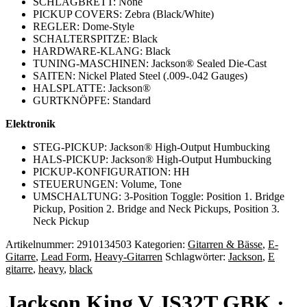
SCHLAGBRETT: None
PICKUP COVERS: Zebra (Black/White)
REGLER: Dome-Style
SCHALTERSPITZE: Black
HARDWARE-KLANG: Black
TUNING-MASCHINEN: Jackson® Sealed Die-Cast
SAITEN: Nickel Plated Steel (.009-.042 Gauges)
HALSPLATTE: Jackson®
GURTKNÖPFE: Standard
Elektronik
STEG-PICKUP: Jackson® High-Output Humbucking
HALS-PICKUP: Jackson® High-Output Humbucking
PICKUP-KONFIGURATION: HH
STEUERUNGEN: Volume, Tone
UMSCHALTUNG: 3-Position Toggle: Position 1. Bridge
Pickup, Position 2. Bridge and Neck Pickups, Position 3.
Neck Pickup
Artikelnummer:
2910134503
Kategorien:
Gitarren & Bässe
,
E-
Gitarre
,
Lead Form
,
Heavy-Gitarren
Schlagwörter:
Jackson
,
E
gitarre
,
heavy
,
black
Jackson King V JS32T GBK ·