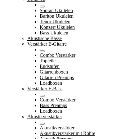
Sopran Ukulelen
Bariton Ukulelen
Tenor Ukulelen
Konzert Ukulelen
Bass Ukulelen
Akustische Bässe
Verstärker E-Gitarre
Combo Verstärker
Topteile
Endstufen
Gitarrenboxen
Gitarren Preamps
Loadboxen
Verstärker E-Bass
Combo Verstärker
Bass Preamps
Loadboxen
Akustikverstärker
Akustikverstärker
Akustikverstärker mit Röhre
Akustik Preamps