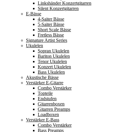
Linkshänder Konzertgitarren
Silent Konzertgitarren
E-Bässe
4-Saiter Bässe
5-Saiter Bässe
Short Scale Bässe
Fretless Bässe
Signature Artist Series
Ukulelen
Sopran Ukulelen
Bariton Ukulelen
Tenor Ukulelen
Konzert Ukulelen
Bass Ukulelen
Akustische Bässe
Verstärker E-Gitarre
Combo Verstärker
Topteile
Endstufen
Gitarrenboxen
Gitarren Preamps
Loadboxen
Verstärker E-Bass
Combo Verstärker
Bass Preamps