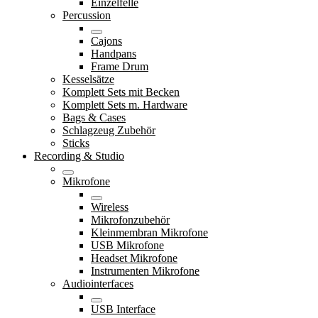
Einzelfelle
Percussion
Cajons
Handpans
Frame Drum
Kesselsätze
Komplett Sets mit Becken
Komplett Sets m. Hardware
Bags & Cases
Schlagzeug Zubehör
Sticks
Recording & Studio
Mikrofone
Wireless
Mikrofonzubehör
Kleinmembran Mikrofone
USB Mikrofone
Headset Mikrofone
Instrumenten Mikrofone
Audiointerfaces
USB Interface