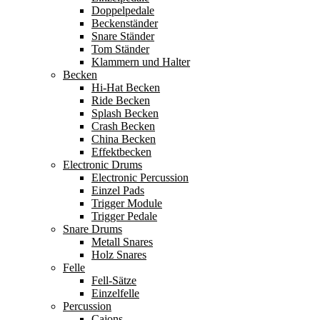
Doppelpedale
Beckenständer
Snare Ständer
Tom Ständer
Klammern und Halter
Becken
Hi-Hat Becken
Ride Becken
Splash Becken
Crash Becken
China Becken
Effektbecken
Electronic Drums
Electronic Percussion
Einzel Pads
Trigger Module
Trigger Pedale
Snare Drums
Metall Snares
Holz Snares
Felle
Fell-Sätze
Einzelfelle
Percussion
Cajons