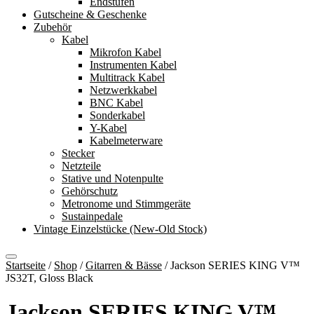
Endstufen
Gutscheine & Geschenke
Zubehör
Kabel
Mikrofon Kabel
Instrumenten Kabel
Multitrack Kabel
Netzwerkkabel
BNC Kabel
Sonderkabel
Y-Kabel
Kabelmeterware
Stecker
Netzteile
Stative und Notenpulte
Gehörschutz
Metronome und Stimmgeräte
Sustainpedale
Vintage Einzelstücke (New-Old Stock)
Startseite
/
Shop
/
Gitarren & Bässe
/
Jackson SERIES KING V™
JS32T, Gloss Black
Jackson SERIES KING V™