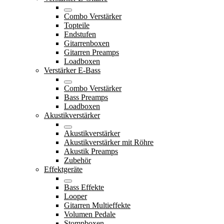
Combo Verstärker
Topteile
Endstufen
Gitarrenboxen
Gitarren Preamps
Loadboxen
Verstärker E-Bass
Combo Verstärker
Bass Preamps
Loadboxen
Akustikverstärker
Akustikverstärker
Akustikverstärker mit Röhre
Akustik Preamps
Zubehör
Effektgeräte
Bass Effekte
Looper
Gitarren Multieffekte
Volumen Pedale
Stompboxen