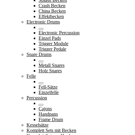
Splash Becken
Crash Becken
China Becken
Effektbecken
Electronic Drums
Electronic Percussion
Einzel Pads
Trigger Module
Trigger Pedale
Snare Drums
Metall Snares
Holz Snares
Felle
Fell-Sätze
Einzelfelle
Percussion
Cajons
Handpans
Frame Drum
Kesselsätze
Komplett Sets mit Becken