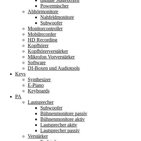
digitale Stageboxen
Powermischer
Abhörmonitore
Nahfeldmonitore
Subwoofer
Monitorcontroller
Mobilrecorder
HD Recording
Kopfhörer
Kopfhörerverstärker
Mikrofon Vorverstärker
Software
DI-Boxen und Audiotools
Keys
Synthesizer
E-Piano
Keyboards
PA
Lautsprecher
Subwoofer
Bühnenmonitore passiv
Bühnenmonitore aktiv
Lautsprecher aktiv
Lautsprecher passiv
Verstärker