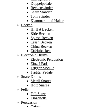
Doppelpedale
Beckenständer
Snare Ständer
Tom Ständer
Klammern und Halter
Becken
Hi-Hat Becken
Ride Becken
Splash Becken
Crash Becken
China Becken
Effektbecken
Electronic Drums
Electronic Percussion
Einzel Pads
Trigger Module
Trigger Pedale
Snare Drums
Metall Snares
Holz Snares
Felle
Fell-Sätze
Einzelfelle
Percussion
Cajons