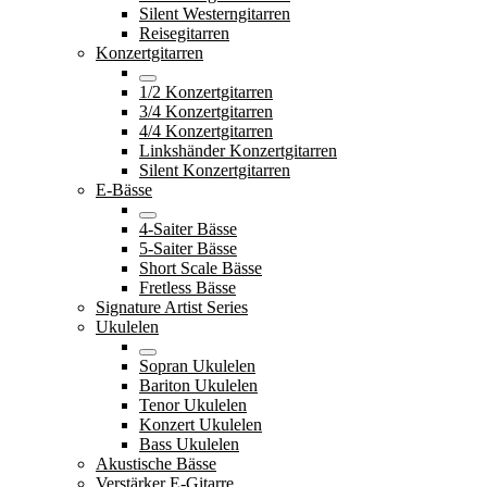
Silent Westerngitarren
Reisegitarren
Konzertgitarren
1/2 Konzertgitarren
3/4 Konzertgitarren
4/4 Konzertgitarren
Linkshänder Konzertgitarren
Silent Konzertgitarren
E-Bässe
4-Saiter Bässe
5-Saiter Bässe
Short Scale Bässe
Fretless Bässe
Signature Artist Series
Ukulelen
Sopran Ukulelen
Bariton Ukulelen
Tenor Ukulelen
Konzert Ukulelen
Bass Ukulelen
Akustische Bässe
Verstärker E-Gitarre