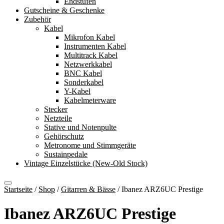
Endstufen
Gutscheine & Geschenke
Zubehör
Kabel
Mikrofon Kabel
Instrumenten Kabel
Multitrack Kabel
Netzwerkkabel
BNC Kabel
Sonderkabel
Y-Kabel
Kabelmeterware
Stecker
Netzteile
Stative und Notenpulte
Gehörschutz
Metronome und Stimmgeräte
Sustainpedale
Vintage Einzelstücke (New-Old Stock)
Startseite
/
Shop
/
Gitarren & Bässe
/
Ibanez ARZ6UC Prestige
Ibanez ARZ6UC Prestige