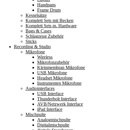
Handpans
Frame Drum
Kesselsätze
Komplett Sets mit Becken
Komplett Sets m. Hardware
Bags & Cases
Schlagzeug Zubehör
Sticks
Recording & Studio
Mikrofone
Wireless
Mikrofonzubehör
Kleinmembran Mikrofone
USB Mikrofone
Headset Mikrofone
Instrumenten Mikrofone
Audiointerfaces
USB Interface
Thunderbolt Interface
AVB/Netzwerk Interface
iPad Interface
Mischpulte
Analogmischpulte
Digitalmischpulte