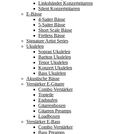
Linkshänder Konzertgitarren
Silent Konzertgitarren
E-Bässe
4-Saiter Bässe
5-Saiter Bässe
Short Scale Bässe
Fretless Bässe
Signature Artist Series
Ukulelen
Sopran Ukulelen
Bariton Ukulelen
Tenor Ukulelen
Konzert Ukulelen
Bass Ukulelen
Akustische Bässe
Verstärker E-Gitarre
Combo Verstärker
Topteile
Endstufen
Gitarrenboxen
Gitarren Preamps
Loadboxen
Verstärker E-Bass
Combo Verstärker
Bass Preamps