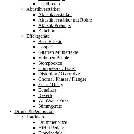
Loadboxen
Akustikverstärker
Akustikverstärker
Akustikverstärker mit Röhre
Akustik Preamps
Zubehör
Effektgeräte
Bass Effekte
Looper
Gitarren Multieffekte
Volumen Pedale
Stompboxen
Compressor / Boost
Distortion / Overdrive
Chorus / Phaser / Flanger
Echo / Delay
Equalizer
Reverb
WahWah / Fuzz
Stimmgeräte
Drums & Percussion
Hardware
Drummer Sitze
HiHat Pedale
Einzelpedale