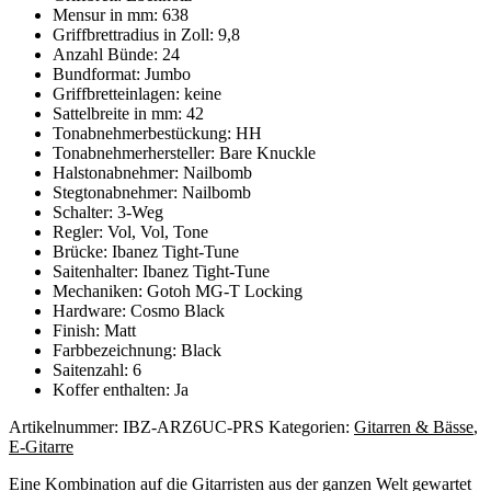
Mensur in mm: 638
Griffbrettradius in Zoll: 9,8
Anzahl Bünde: 24
Bundformat: Jumbo
Griffbretteinlagen: keine
Sattelbreite in mm: 42
Tonabnehmerbestückung: HH
Tonabnehmerhersteller: Bare Knuckle
Halstonabnehmer: Nailbomb
Stegtonabnehmer: Nailbomb
Schalter: 3-Weg
Regler: Vol, Vol, Tone
Brücke: Ibanez Tight-Tune
Saitenhalter: Ibanez Tight-Tune
Mechaniken: Gotoh MG-T Locking
Hardware: Cosmo Black
Finish: Matt
Farbbezeichnung: Black
Saitenzahl: 6
Koffer enthalten: Ja
Artikelnummer:
IBZ-ARZ6UC-PRS
Kategorien:
Gitarren & Bässe
,
E-Gitarre
Eine Kombination auf die Gitarristen aus der ganzen Welt gewartet