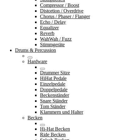
Compressor / Boost
Distortion / Overdrive
Chorus / Phaser / Flanger
Echo / Delay
Equalizer
Reverb
WahWah / Fuzz
Stimmgeräte
Drums & Percussion
Hardware
Drummer Sitze
HiHat Pedale
Einzelpedale
Doppelpedale
Beckenständer
Snare Ständer
Tom Ständer
Klammern und Halter
Becken
Hi-Hat Becken
Ride Becken