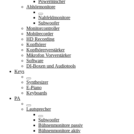
Powermischer
Abhörmonitore
Nahfeldmonitore
Subwoofer
Monitorcontroller
Mobilrecorder
HD Recording
Kopfhörer
Kopfhörerverstärker
Mikrofon Vorverstärker
Software
DI-Boxen und Audiotools
Keys
Synthesizer
E-Piano
Keyboards
PA
Lautsprecher
Subwoofer
Bühnenmonitore passiv
Bühnenmonitore aktiv