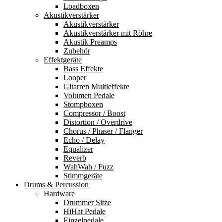
Loadboxen
Akustikverstärker
Akustikverstärker
Akustikverstärker mit Röhre
Akustik Preamps
Zubehör
Effektgeräte
Bass Effekte
Looper
Gitarren Multieffekte
Volumen Pedale
Stompboxen
Compressor / Boost
Distortion / Overdrive
Chorus / Phaser / Flanger
Echo / Delay
Equalizer
Reverb
WahWah / Fuzz
Stimmgeräte
Drums & Percussion
Hardware
Drummer Sitze
HiHat Pedale
Einzelpedale