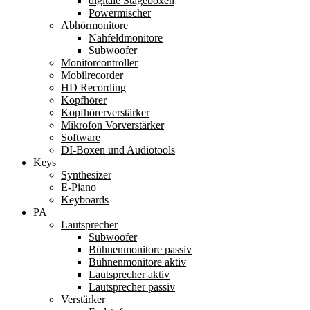
digitale Stageboxen
Powermischer
Abhörmonitore
Nahfeldmonitore
Subwoofer
Monitorcontroller
Mobilrecorder
HD Recording
Kopfhörer
Kopfhörerverstärker
Mikrofon Vorverstärker
Software
DI-Boxen und Audiotools
Keys
Synthesizer
E-Piano
Keyboards
PA
Lautsprecher
Subwoofer
Bühnenmonitore passiv
Bühnenmonitore aktiv
Lautsprecher aktiv
Lautsprecher passiv
Verstärker