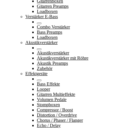
Gitarrenboxen
Gitarren Preamps
Loadboxen
Verstärker E-Bass
Combo Verstärker
Bass Preamps
Loadboxen
Akustikverstärker
Akustikverstärker
Akustikverstärker mit Röhre
Akustik Preamps
Zubehör
Effektgeräte
Bass Effekte
Looper
Gitarren Multieffekte
Volumen Pedale
Stompboxen
Compressor / Boost
Distortion / Overdrive
Chorus / Phaser / Flanger
Echo / Delay