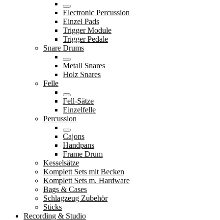
Electronic Percussion
Einzel Pads
Trigger Module
Trigger Pedale
Snare Drums
Metall Snares
Holz Snares
Felle
Fell-Sätze
Einzelfelle
Percussion
Cajons
Handpans
Frame Drum
Kesselsätze
Komplett Sets mit Becken
Komplett Sets m. Hardware
Bags & Cases
Schlagzeug Zubehör
Sticks
Recording & Studio