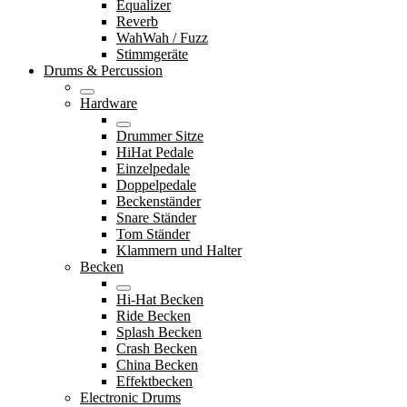
Equalizer
Reverb
WahWah / Fuzz
Stimmgeräte
Drums & Percussion
Hardware
Drummer Sitze
HiHat Pedale
Einzelpedale
Doppelpedale
Beckenständer
Snare Ständer
Tom Ständer
Klammern und Halter
Becken
Hi-Hat Becken
Ride Becken
Splash Becken
Crash Becken
China Becken
Effektbecken
Electronic Drums