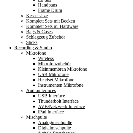
Handpans
Frame Drum
Kesselsätze
Komplett Sets mit Becken
Komplett Sets m. Hardware
Bags & Cases
Schlagzeug Zubehör
Sticks
Recording & Studio
Mikrofone
Wireless
Mikrofonzubehör
Kleinmembran Mikrofone
USB Mikrofone
Headset Mikrofone
Instrumenten Mikrofone
Audiointerfaces
USB Interface
Thunderbolt Interface
AVB/Netzwerk Interface
iPad Interface
Mischpulte
Analogmischpulte
Digitalmischpulte