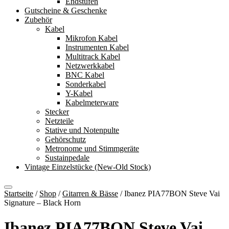
Endstufen
Gutscheine & Geschenke
Zubehör
Kabel
Mikrofon Kabel
Instrumenten Kabel
Multitrack Kabel
Netzwerkkabel
BNC Kabel
Sonderkabel
Y-Kabel
Kabelmeterware
Stecker
Netzteile
Stative und Notenpulte
Gehörschutz
Metronome und Stimmgeräte
Sustainpedale
Vintage Einzelstücke (New-Old Stock)
Startseite
/
Shop
/
Gitarren & Bässe
/
Ibanez PIA77BON Steve Vai
Signature – Black Horn
Ibanez PIA77BON Steve Vai