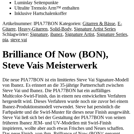
Luminlay Seitenpunkte
Ultralite Tremolo Arm™ enthalten
Inklusive Hartschalenkoffer
Artikelnummer:
IPIA77BON
Kategorien:
Gitarren & Bässe
,
E-
Gitarre
,
Heavy-Gitarren
,
Solid-Body
,
Signature Artist Series
Schlagwörter:
Signature
,
ibanez
,
Signature Artist
,
Signature Series
,
pia
,
steve vai
Brilliance Of Now (BON),
Steve Vais Meisterwerk
Die neue PIA77BON ist ein limitiertes Steve Vai Signature-Modell
von Ibanez. Es erinnert an die 35-jährige Partnerschaft zwischen
Steve Vai und Ibanez. Die PIA77BON hat ein auffälliges
Multicolor-Swirl-Finish, das in einem neu entwickelten Verfahren
hergestellt wird. Dieses Verfahren wurde noch nie zuvor bei einem
Ibanez-Produktionsmodell verwendet. Steve hat persönlich die
Farbpalette und die Swirl-Muster für dieses neue Finish ausgewählt.
Steve Vai ließ sich bei der Gestaltung der PIA77BON von seinen
früheren Ibanez JEM- und UV-Modellen mit Swirl-Finish
inspirieren, wollte aber auch etwas Frisches und Neues schaffen.
Das neue Finish, von ihm ‚Brilliance of Now (BON)‘ genannt,