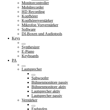
Monitorcontroller
Mobilrecorder
HD Recording
Kopfhörer
Kopfhörerverstärker
Mikrofon Vorverstärker
Software
DI-Boxen und Audiotools
Keys
Synthesizer
E-Piano
Keyboards
PA
Lautsprecher
Subwoofer
Bühnenmonitore passiv
Bühnenmonitore aktiv
Lautsprecher aktiv
Lautsprecher passiv
Verstärker
Endstufen