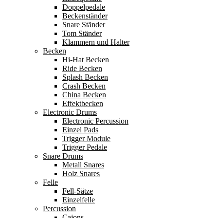
Doppelpedale
Beckenständer
Snare Ständer
Tom Ständer
Klammern und Halter
Becken
Hi-Hat Becken
Ride Becken
Splash Becken
Crash Becken
China Becken
Effektbecken
Electronic Drums
Electronic Percussion
Einzel Pads
Trigger Module
Trigger Pedale
Snare Drums
Metall Snares
Holz Snares
Felle
Fell-Sätze
Einzelfelle
Percussion
Cajons