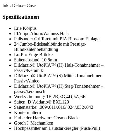
Inkl. Deluxe Case
Spezifikationen
Erle Korpus
PIA 5pc Ahorn/Walnuss Hals
Palisander Griffbrett mit PIA Blossom Einlage
24 Jumbo-Edelstahlbünde mit Prestige-
Bundkantenbehandlung
Lo-Pro Edge Brücke
Saitenabstand: 10.8mm
DiMarzio® UtoPIA™ (H) Hals-Tonabnehmer –
Passiv/Keramik
DiMarzio® UtoPIA™ (S) Mittel-Tonabnehmer –
Passiv/Alnico
DiMarzio® UtoPIA™ (H) Steg-Tonabnehmer –
passiv/keramisch
Werksstimmung: 1E,2B,3G,4D,5A,6E
Saiten: D’Addario® EXL120
Saitenstärke: .009/.011/.016/.024/.032/.042
Kontermuttern
Farbe der Hardware: Cosmo Black
Gotoh® Mechaniken
Hochpassfilter am Lautstärkeregler (Push/Pull)