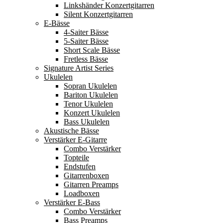
Linkshänder Konzertgitarren
Silent Konzertgitarren
E-Bässe
4-Saiter Bässe
5-Saiter Bässe
Short Scale Bässe
Fretless Bässe
Signature Artist Series
Ukulelen
Sopran Ukulelen
Bariton Ukulelen
Tenor Ukulelen
Konzert Ukulelen
Bass Ukulelen
Akustische Bässe
Verstärker E-Gitarre
Combo Verstärker
Topteile
Endstufen
Gitarrenboxen
Gitarren Preamps
Loadboxen
Verstärker E-Bass
Combo Verstärker
Bass Preamps