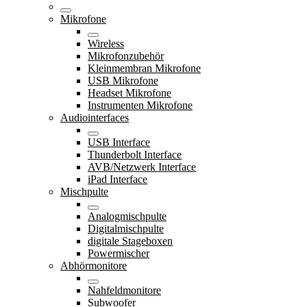
Mikrofone
Wireless
Mikrofonzubehör
Kleinmembran Mikrofone
USB Mikrofone
Headset Mikrofone
Instrumenten Mikrofone
Audiointerfaces
USB Interface
Thunderbolt Interface
AVB/Netzwerk Interface
iPad Interface
Mischpulte
Analogmischpulte
Digitalmischpulte
digitale Stageboxen
Powermischer
Abhörmonitore
Nahfeldmonitore
Subwoofer