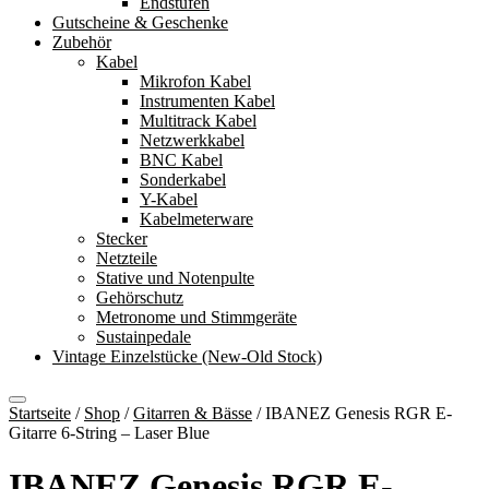
Endstufen
Gutscheine & Geschenke
Zubehör
Kabel
Mikrofon Kabel
Instrumenten Kabel
Multitrack Kabel
Netzwerkkabel
BNC Kabel
Sonderkabel
Y-Kabel
Kabelmeterware
Stecker
Netzteile
Stative und Notenpulte
Gehörschutz
Metronome und Stimmgeräte
Sustainpedale
Vintage Einzelstücke (New-Old Stock)
Startseite
/
Shop
/
Gitarren & Bässe
/
IBANEZ Genesis RGR E-
Gitarre 6-String – Laser Blue
IBANEZ Genesis RGR E-