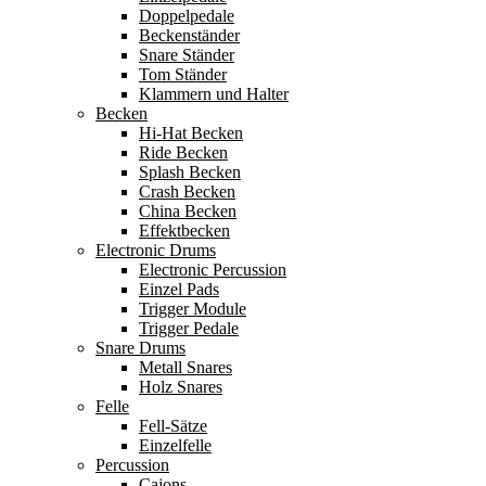
Doppelpedale
Beckenständer
Snare Ständer
Tom Ständer
Klammern und Halter
Becken
Hi-Hat Becken
Ride Becken
Splash Becken
Crash Becken
China Becken
Effektbecken
Electronic Drums
Electronic Percussion
Einzel Pads
Trigger Module
Trigger Pedale
Snare Drums
Metall Snares
Holz Snares
Felle
Fell-Sätze
Einzelfelle
Percussion
Cajons