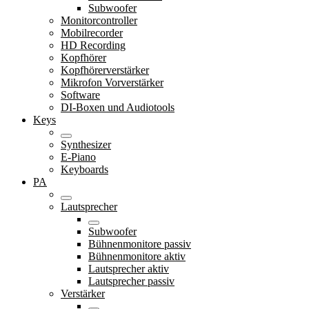
Subwoofer
Monitorcontroller
Mobilrecorder
HD Recording
Kopfhörer
Kopfhörerverstärker
Mikrofon Vorverstärker
Software
DI-Boxen und Audiotools
Keys
Synthesizer
E-Piano
Keyboards
PA
Lautsprecher
Subwoofer
Bühnenmonitore passiv
Bühnenmonitore aktiv
Lautsprecher aktiv
Lautsprecher passiv
Verstärker