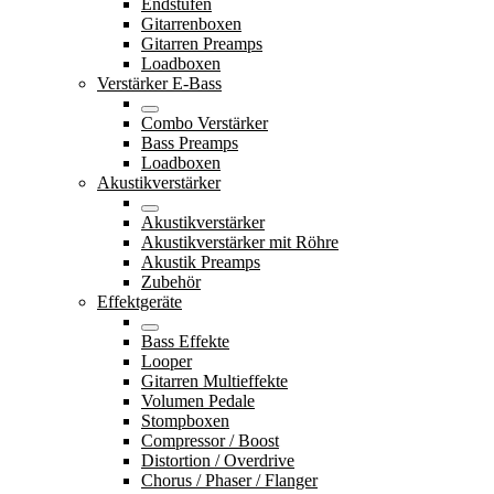
Endstufen
Gitarrenboxen
Gitarren Preamps
Loadboxen
Verstärker E-Bass
Combo Verstärker
Bass Preamps
Loadboxen
Akustikverstärker
Akustikverstärker
Akustikverstärker mit Röhre
Akustik Preamps
Zubehör
Effektgeräte
Bass Effekte
Looper
Gitarren Multieffekte
Volumen Pedale
Stompboxen
Compressor / Boost
Distortion / Overdrive
Chorus / Phaser / Flanger