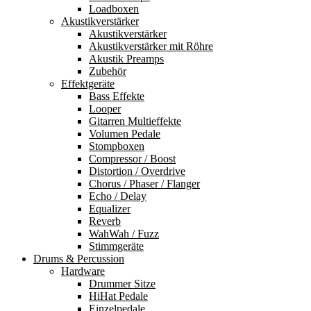
Loadboxen
Akustikverstärker
Akustikverstärker
Akustikverstärker mit Röhre
Akustik Preamps
Zubehör
Effektgeräte
Bass Effekte
Looper
Gitarren Multieffekte
Volumen Pedale
Stompboxen
Compressor / Boost
Distortion / Overdrive
Chorus / Phaser / Flanger
Echo / Delay
Equalizer
Reverb
WahWah / Fuzz
Stimmgeräte
Drums & Percussion
Hardware
Drummer Sitze
HiHat Pedale
Einzelpedale