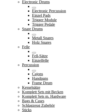
Electronic Drums
Electronic Percussion
Einzel Pads
Trigger Module
Trigger Pedale
Snare Drums
Metall Snares
Holz Snares
Felle
Fell-Sätze
Einzelfelle
Percussion
Cajons
Handpans
Frame Drum
Kesselsätze
Komplett Sets mit Becken
Komplett Sets m. Hardware
Bags & Cases
Schlagzeug Zubehör
Sticks