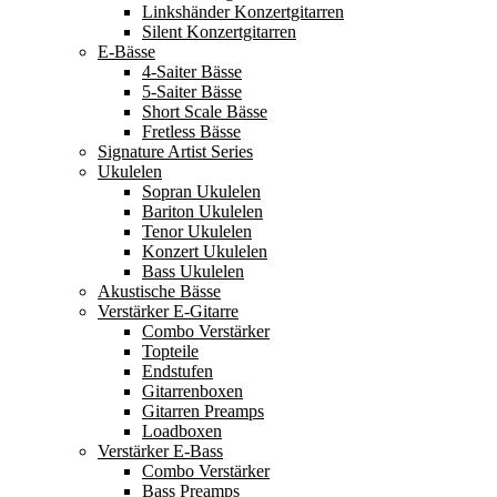
Linkshänder Konzertgitarren
Silent Konzertgitarren
E-Bässe
4-Saiter Bässe
5-Saiter Bässe
Short Scale Bässe
Fretless Bässe
Signature Artist Series
Ukulelen
Sopran Ukulelen
Bariton Ukulelen
Tenor Ukulelen
Konzert Ukulelen
Bass Ukulelen
Akustische Bässe
Verstärker E-Gitarre
Combo Verstärker
Topteile
Endstufen
Gitarrenboxen
Gitarren Preamps
Loadboxen
Verstärker E-Bass
Combo Verstärker
Bass Preamps