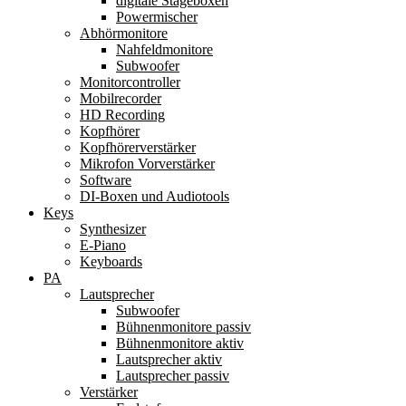
digitale Stageboxen
Powermischer
Abhörmonitore
Nahfeldmonitore
Subwoofer
Monitorcontroller
Mobilrecorder
HD Recording
Kopfhörer
Kopfhörerverstärker
Mikrofon Vorverstärker
Software
DI-Boxen und Audiotools
Keys
Synthesizer
E-Piano
Keyboards
PA
Lautsprecher
Subwoofer
Bühnenmonitore passiv
Bühnenmonitore aktiv
Lautsprecher aktiv
Lautsprecher passiv
Verstärker