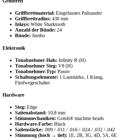
Griffbrett
Griffbrettmaterial:
Eingefasstes Palisander
Griffbrettradius:
430 mm
Inlays:
White Sharktooth
Anzahl der Bünde:
24
Bünde:
Jumbo
Elektronik
Tonabnehmer Hals:
Infinity R (H)
Tonabnehmer Steg:
V8 (H)
Tonabnehmer-Typ:
Passiv
Schaltungselemente:
1 Lautstärke, 1 Klang,
Fünfwegeschalter
Hardware
Steg:
Edge
Saitenabstand:
10,8 mm
Stimmmechaniken:
Gotoh® machine heads
Hardware-Farbe:
Black
Saitenstärke:
.009 / .011 / .016 / .024 / .032 / .042
Stimmung (hoch → tief):
1E, 2B, 3G, 4D, 5A, 6E