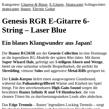
Kategorien:
Gitarren & Bässe
,
E-Gitarre
,
Stratocaster
Schlagwörter:
stratocaster
,
ibanez
,
Electric Guitar
Genesis RGR E-Gitarre 6-
String – Laser Blue
Ein blaues Klangwunder aus Japan!
Die
Ibanez RG565R
aus der
Genesis Collection
ist eine Hommage
an die legendären RG-Modelle der späten 80er-Jahre. Mit ihrem
Super Wizard Hals
, gefertigt aus
5-teiligem Ahorn und Wenge
,
bietet sie eine unfassbar schnelle Bespielbarkeit, die perfekt für
Shredding
, virtuose
Solos
und aggressive
Metal-Riffs
geeignet ist.
Der
Linde-Korpus
liefert einen ausgewogenen Grundsound,
während das
Palisandergriffbrett
Wärme und Klarheit ins Spiel
bringt. Für den unverkennbaren
High-Gain-Sound
sorgen die
bewährten
Ibanez Infinity R und V8 Humbucker
, die von
cleanen Tönen bis zu durchsetzungsstarken Leads alles abdecken.
Das
Edge Tremolo
– Ibanez’ legendäres Locking Tremolo – sorgt