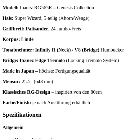
Modell:
Ibanez RG565R – Genesis Collection
Hals:
Super Wizard, 5-teilig (Ahorn/Wenge)
Griffbrett:
Palisander
, 24 Jumbo-Frets
Korpus:
Linde
Tonabnehmer:
Infinity R (Neck)
/
V8 (Bridge)
Humbucker
Bridge:
Ibanez Edge Tremolo
(Locking Tremolo System)
Made in Japan
– höchste Fertigungsqualität
Mensur:
25.5" (648 mm)
Klassisches RG-Design
– inspiriert von den 80ern
Farbe/Finish:
je nach Ausführung erhältlich
Spezifikationen
Allgemein