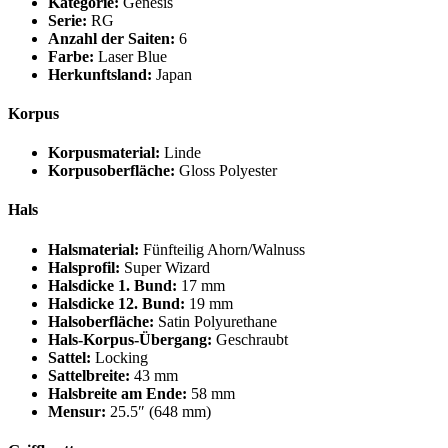
Kategorie:
Genesis
Serie:
RG
Anzahl der Saiten:
6
Farbe:
Laser Blue
Herkunftsland:
Japan
Korpus
Korpusmaterial:
Linde
Korpusoberfläche:
Gloss Polyester
Hals
Halsmaterial:
Fünfteilig Ahorn/Walnuss
Halsprofil:
Super Wizard
Halsdicke 1. Bund:
17 mm
Halsdicke 12. Bund:
19 mm
Halsoberfläche:
Satin Polyurethane
Hals-Korpus-Übergang:
Geschraubt
Sattel:
Locking
Sattelbreite:
43 mm
Halsbreite am Ende:
58 mm
Mensur:
25.5″ (648 mm)