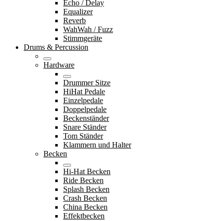
Echo / Delay
Equalizer
Reverb
WahWah / Fuzz
Stimmgeräte
Drums & Percussion
Hardware
Drummer Sitze
HiHat Pedale
Einzelpedale
Doppelpedale
Beckenständer
Snare Ständer
Tom Ständer
Klammern und Halter
Becken
Hi-Hat Becken
Ride Becken
Splash Becken
Crash Becken
China Becken
Effektbecken