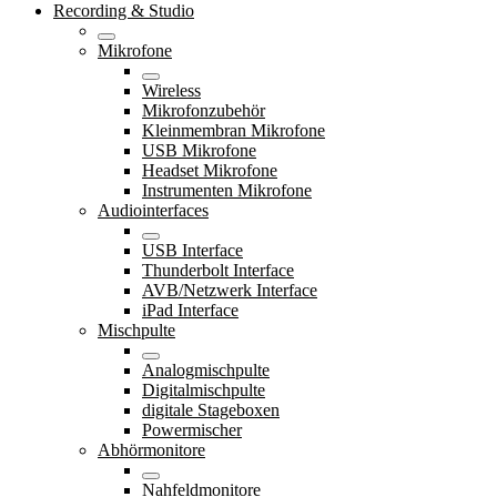
Recording & Studio
Mikrofone
Wireless
Mikrofonzubehör
Kleinmembran Mikrofone
USB Mikrofone
Headset Mikrofone
Instrumenten Mikrofone
Audiointerfaces
USB Interface
Thunderbolt Interface
AVB/Netzwerk Interface
iPad Interface
Mischpulte
Analogmischpulte
Digitalmischpulte
digitale Stageboxen
Powermischer
Abhörmonitore
Nahfeldmonitore