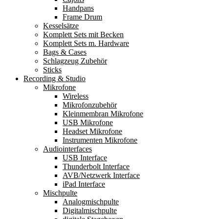
Handpans
Frame Drum
Kesselsätze
Komplett Sets mit Becken
Komplett Sets m. Hardware
Bags & Cases
Schlagzeug Zubehör
Sticks
Recording & Studio
Mikrofone
Wireless
Mikrofonzubehör
Kleinmembran Mikrofone
USB Mikrofone
Headset Mikrofone
Instrumenten Mikrofone
Audiointerfaces
USB Interface
Thunderbolt Interface
AVB/Netzwerk Interface
iPad Interface
Mischpulte
Analogmischpulte
Digitalmischpulte