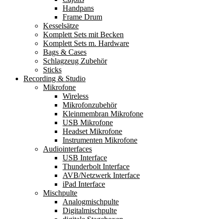
Handpans
Frame Drum
Kesselsätze
Komplett Sets mit Becken
Komplett Sets m. Hardware
Bags & Cases
Schlagzeug Zubehör
Sticks
Recording & Studio
Mikrofone
Wireless
Mikrofonzubehör
Kleinmembran Mikrofone
USB Mikrofone
Headset Mikrofone
Instrumenten Mikrofone
Audiointerfaces
USB Interface
Thunderbolt Interface
AVB/Netzwerk Interface
iPad Interface
Mischpulte
Analogmischpulte
Digitalmischpulte