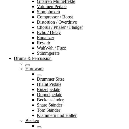
Gitarren Multieffekte
Volumen Pedale
Stompboxen
Compressor / Boost
Distortion / Overdrive
Chorus / Phaser / Flanger
Echo / Delay
Equalizer
Reverb
WahWah / Fuzz
Stimmgeräte
Drums & Percussion
Hardware
Drummer Sitze
HiHat Pedale
Einzelpedale
Doppelpedale
Beckenständer
Snare Ständer
Tom Ständer
Klammern und Halter
Becken