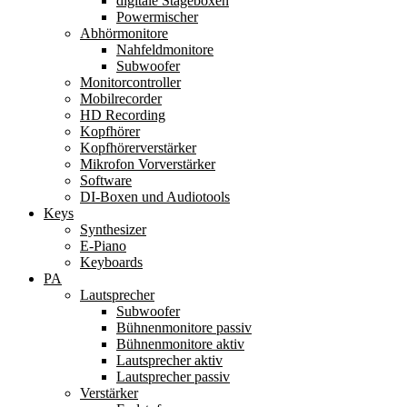
digitale Stageboxen
Powermischer
Abhörmonitore
Nahfeldmonitore
Subwoofer
Monitorcontroller
Mobilrecorder
HD Recording
Kopfhörer
Kopfhörerverstärker
Mikrofon Vorverstärker
Software
DI-Boxen und Audiotools
Keys
Synthesizer
E-Piano
Keyboards
PA
Lautsprecher
Subwoofer
Bühnenmonitore passiv
Bühnenmonitore aktiv
Lautsprecher aktiv
Lautsprecher passiv
Verstärker