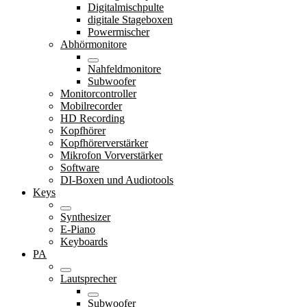
Digitalmischpulte
digitale Stageboxen
Powermischer
Abhörmonitore
Nahfeldmonitore
Subwoofer
Monitorcontroller
Mobilrecorder
HD Recording
Kopfhörer
Kopfhörerverstärker
Mikrofon Vorverstärker
Software
DI-Boxen und Audiotools
Keys
Synthesizer
E-Piano
Keyboards
PA
Lautsprecher
Subwoofer