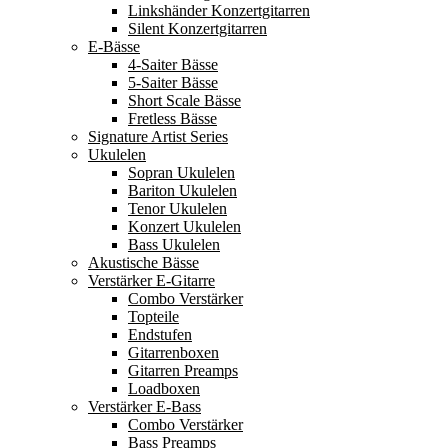
Linkshänder Konzertgitarren
Silent Konzertgitarren
E-Bässe
4-Saiter Bässe
5-Saiter Bässe
Short Scale Bässe
Fretless Bässe
Signature Artist Series
Ukulelen
Sopran Ukulelen
Bariton Ukulelen
Tenor Ukulelen
Konzert Ukulelen
Bass Ukulelen
Akustische Bässe
Verstärker E-Gitarre
Combo Verstärker
Topteile
Endstufen
Gitarrenboxen
Gitarren Preamps
Loadboxen
Verstärker E-Bass
Combo Verstärker
Bass Preamps