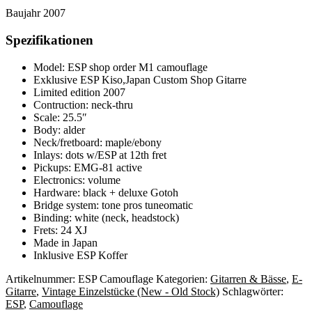
Baujahr 2007
Spezifikationen
Model: ESP shop order M1 camouflage
Exklusive ESP Kiso,Japan Custom Shop Gitarre
Limited edition 2007
Contruction: neck-thru
Scale: 25.5″
Body: alder
Neck/fretboard: maple/ebony
Inlays: dots w/ESP at 12th fret
Pickups: EMG-81 active
Electronics: volume
Hardware: black + deluxe Gotoh
Bridge system: tone pros tuneomatic
Binding: white (neck, headstock)
Frets: 24 XJ
Made in Japan
Inklusive ESP Koffer
Artikelnummer:
ESP Camouflage
Kategorien:
Gitarren & Bässe
,
E-
Gitarre
,
Vintage Einzelstücke (New - Old Stock)
Schlagwörter:
ESP
,
Camouflage