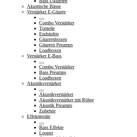
Bass Ukulelen
Akustische Bässe
Verstärker E-Gitarre
Combo Verstärker
Topteile
Endstufen
Gitarrenboxen
Gitarren Preamps
Loadboxen
Verstärker E-Bass
Combo Verstärker
Bass Preamps
Loadboxen
Akustikverstärker
Akustikverstärker
Akustikverstärker mit Röhre
Akustik Preamps
Zubehör
Effektgeräte
Bass Effekte
Looper