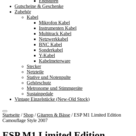
Endstufen
Gutscheine & Geschenke
Zubehör
Kabel
Mikrofon Kabel
Instrumenten Kabel
Multitrack Kabel
Netzwerkkabel
BNC Kabel
Sonderkabel
Y-Kabel
Kabelmeterware
Stecker
Netzteile
Stative und Notenpulte
Gehörschutz
Metronome und Stimmgeräte
Sustainpedale
Vintage Einzelstücke (New-Old Stock)
Startseite
/
Shop
/
Gitarren & Bässe
/
ESP M1 Limited Edition
Camouflage Style 2007
ESP M1 Limited Edition