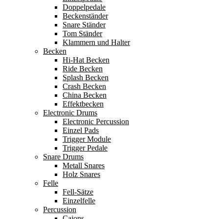
Doppelpedale
Beckenständer
Snare Ständer
Tom Ständer
Klammern und Halter
Becken
Hi-Hat Becken
Ride Becken
Splash Becken
Crash Becken
China Becken
Effektbecken
Electronic Drums
Electronic Percussion
Einzel Pads
Trigger Module
Trigger Pedale
Snare Drums
Metall Snares
Holz Snares
Felle
Fell-Sätze
Einzelfelle
Percussion
Cajons