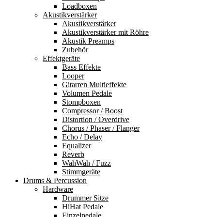
Loadboxen
Akustikverstärker
Akustikverstärker
Akustikverstärker mit Röhre
Akustik Preamps
Zubehör
Effektgeräte
Bass Effekte
Looper
Gitarren Multieffekte
Volumen Pedale
Stompboxen
Compressor / Boost
Distortion / Overdrive
Chorus / Phaser / Flanger
Echo / Delay
Equalizer
Reverb
WahWah / Fuzz
Stimmgeräte
Drums & Percussion
Hardware
Drummer Sitze
HiHat Pedale
Einzelpedale