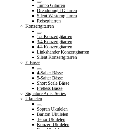
Jumbo Gitarren
Dreadnought Gitarren
Silent Westerngitarren
Reisegitarren
Konzertgitarren
1/2 Konzertgitarren
3/4 Konzertgitarren
4/4 Konzertgitarren
Linkshänder Konzertgitarren
Silent Konzertgitarren
E-Bässe
4-Saiter Bässe
5-Saiter Bässe
Short Scale Bässe
Fretless Bässe
Signature Artist Series
Ukulelen
Sopran Ukulelen
Bariton Ukulelen
Tenor Ukulelen
Konzert Ukulelen