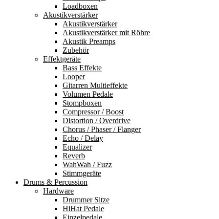
Loadboxen
Akustikverstärker
Akustikverstärker
Akustikverstärker mit Röhre
Akustik Preamps
Zubehör
Effektgeräte
Bass Effekte
Looper
Gitarren Multieffekte
Volumen Pedale
Stompboxen
Compressor / Boost
Distortion / Overdrive
Chorus / Phaser / Flanger
Echo / Delay
Equalizer
Reverb
WahWah / Fuzz
Stimmgeräte
Drums & Percussion
Hardware
Drummer Sitze
HiHat Pedale
Einzelpedale