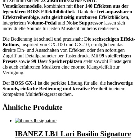
Im Zentrum stehen
23 ausdrucksstarke AIRD-
Verstärkermodelle
, kombiniert mit
über 140 Effekten aus der
legendären BOSS Effektbibliothek
. Dank der
frei anpassbaren
Effektreihenfolge
,
acht gleichzeitig nutzbaren Effektblöcken
,
integriertem
Volume-Pedal
und
Noise Suppressor
lassen sich
individuelle Sounds für jeden Musikstil mühelos realisieren.
Die Bedienung ist schnell und praxisnah: Die
sechseckigen Effekt-
Buttons
, inspiriert von GX-100 und GX-10, ermöglichen das
direkte Ein- und Ausschalten von Effekten oder den sofortigen
Zugriff auf Detailparameter per Tastendruck. Mit
99 spielfertigen
Presets
sowie
99 User-Speicherplätzen
steht sowohl Einsteigern
als auch erfahrenen Musikern eine enorme Klangvielfalt zur
Verfügung.
Der
BOSS GX-1
ist die perfekte Lösung für alle, die
hochwertige
Sounds, einfache Bedienung und kreative Freiheit
in einem
kompakten Multieffektgerät suchen.
Ähnliche Produkte
IBANEZ LB1 Lari Basilio Signature