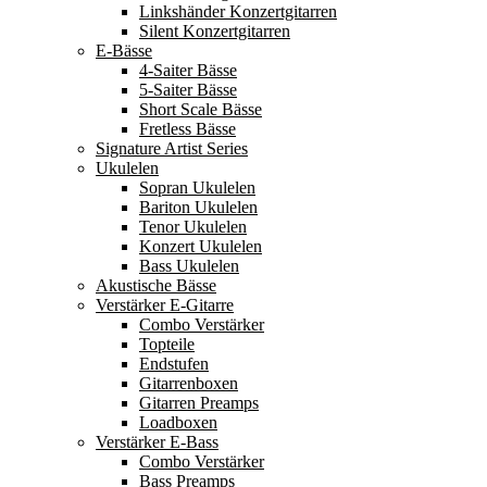
Linkshänder Konzertgitarren
Silent Konzertgitarren
E-Bässe
4-Saiter Bässe
5-Saiter Bässe
Short Scale Bässe
Fretless Bässe
Signature Artist Series
Ukulelen
Sopran Ukulelen
Bariton Ukulelen
Tenor Ukulelen
Konzert Ukulelen
Bass Ukulelen
Akustische Bässe
Verstärker E-Gitarre
Combo Verstärker
Topteile
Endstufen
Gitarrenboxen
Gitarren Preamps
Loadboxen
Verstärker E-Bass
Combo Verstärker
Bass Preamps