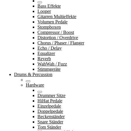
Bass Effekte
Looper
Gitarren Multieffekte
Volumen Pedale
Stompboxen
Compressor / Boost
Distortion / Overdrive
Chorus / Phaser / Flanger
Echo / Delay
Equalizer
Reverb
WahWah / Fuzz
Stimmgeräte
Drums & Percussion
Hardware
Drummer Sitze
HiHat Pedale
Einzelpedale
Doppelpedale
Beckenständer
Snare Ständer
Tom Ständer