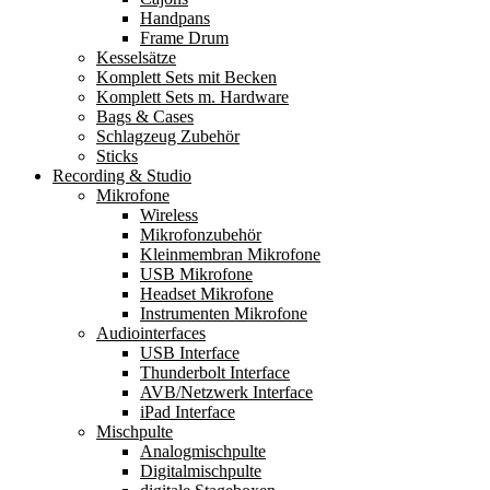
Handpans
Frame Drum
Kesselsätze
Komplett Sets mit Becken
Komplett Sets m. Hardware
Bags & Cases
Schlagzeug Zubehör
Sticks
Recording & Studio
Mikrofone
Wireless
Mikrofonzubehör
Kleinmembran Mikrofone
USB Mikrofone
Headset Mikrofone
Instrumenten Mikrofone
Audiointerfaces
USB Interface
Thunderbolt Interface
AVB/Netzwerk Interface
iPad Interface
Mischpulte
Analogmischpulte
Digitalmischpulte