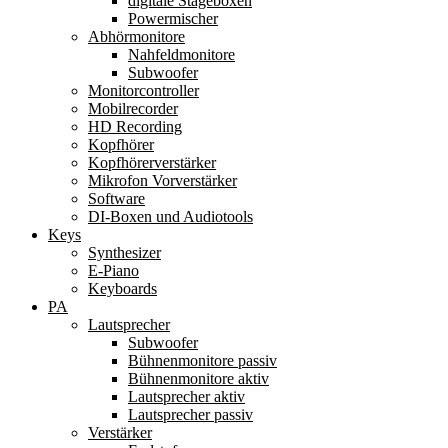
digitale Stageboxen
Powermischer
Abhörmonitore
Nahfeldmonitore
Subwoofer
Monitorcontroller
Mobilrecorder
HD Recording
Kopfhörer
Kopfhörerverstärker
Mikrofon Vorverstärker
Software
DI-Boxen und Audiotools
Keys
Synthesizer
E-Piano
Keyboards
PA
Lautsprecher
Subwoofer
Bühnenmonitore passiv
Bühnenmonitore aktiv
Lautsprecher aktiv
Lautsprecher passiv
Verstärker