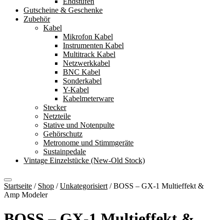
Endstufen
Gutscheine & Geschenke
Zubehör
Kabel
Mikrofon Kabel
Instrumenten Kabel
Multitrack Kabel
Netzwerkkabel
BNC Kabel
Sonderkabel
Y-Kabel
Kabelmeterware
Stecker
Netzteile
Stative und Notenpulte
Gehörschutz
Metronome und Stimmgeräte
Sustainpedale
Vintage Einzelstücke (New-Old Stock)
Startseite
/
Shop
/
Unkategorisiert
/
BOSS – GX-1 Multieffekt &
Amp Modeler
BOSS – GX-1 Multieffekt &