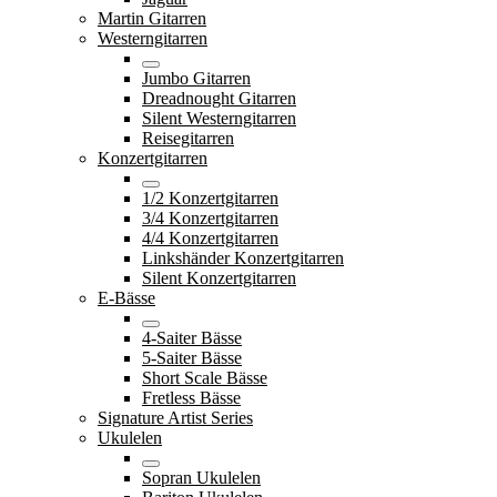
Martin Gitarren
Westerngitarren
Jumbo Gitarren
Dreadnought Gitarren
Silent Westerngitarren
Reisegitarren
Konzertgitarren
1/2 Konzertgitarren
3/4 Konzertgitarren
4/4 Konzertgitarren
Linkshänder Konzertgitarren
Silent Konzertgitarren
E-Bässe
4-Saiter Bässe
5-Saiter Bässe
Short Scale Bässe
Fretless Bässe
Signature Artist Series
Ukulelen
Sopran Ukulelen