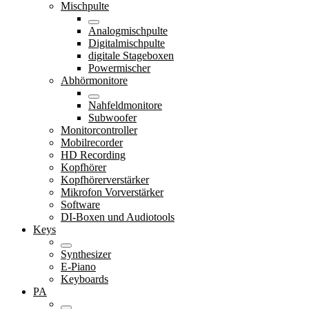
Mischpulte
Analogmischpulte
Digitalmischpulte
digitale Stageboxen
Powermischer
Abhörmonitore
Nahfeldmonitore
Subwoofer
Monitorcontroller
Mobilrecorder
HD Recording
Kopfhörer
Kopfhörerverstärker
Mikrofon Vorverstärker
Software
DI-Boxen und Audiotools
Keys
Synthesizer
E-Piano
Keyboards
PA