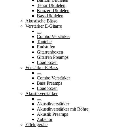
Bariton Ukulelen
Tenor Ukulelen
Konzert Ukulelen
Bass Ukulelen
Akustische Bässe
Verstärker E-Gitarre
Combo Verstärker
Topteile
Endstufen
Gitarrenboxen
Gitarren Preamps
Loadboxen
Verstärker E-Bass
Combo Verstärker
Bass Preamps
Loadboxen
Akustikverstärker
Akustikverstärker
Akustikverstärker mit Röhre
Akustik Preamps
Zubehör
Effektgeräte