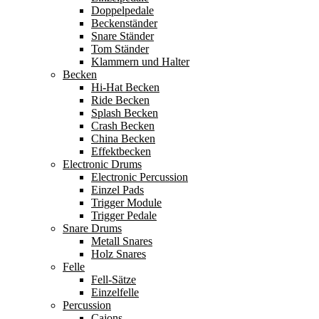
Doppelpedale
Beckenständer
Snare Ständer
Tom Ständer
Klammern und Halter
Becken
Hi-Hat Becken
Ride Becken
Splash Becken
Crash Becken
China Becken
Effektbecken
Electronic Drums
Electronic Percussion
Einzel Pads
Trigger Module
Trigger Pedale
Snare Drums
Metall Snares
Holz Snares
Felle
Fell-Sätze
Einzelfelle
Percussion
Cajons