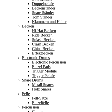
Doppelpedale
Beckenständer
Snare Ständer
Tom Ständer
Klammern und Halter
Becken
Hi-Hat Becken
Ride Becken
Splash Becken
Crash Becken
China Becken
Effektbecken
Electronic Drums
Electronic Percussion
Einzel Pads
Trigger Module
Trigger Pedale
Snare Drums
Metall Snares
Holz Snares
Felle
Fell-Sätze
Einzelfelle
Percussion
Cajons