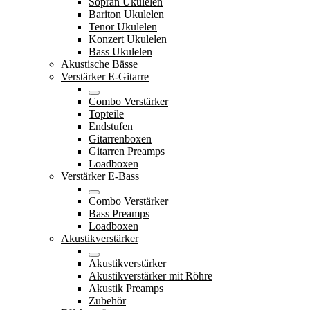
Sopran Ukulelen
Bariton Ukulelen
Tenor Ukulelen
Konzert Ukulelen
Bass Ukulelen
Akustische Bässe
Verstärker E-Gitarre
Combo Verstärker
Topteile
Endstufen
Gitarrenboxen
Gitarren Preamps
Loadboxen
Verstärker E-Bass
Combo Verstärker
Bass Preamps
Loadboxen
Akustikverstärker
Akustikverstärker
Akustikverstärker mit Röhre
Akustik Preamps
Zubehör