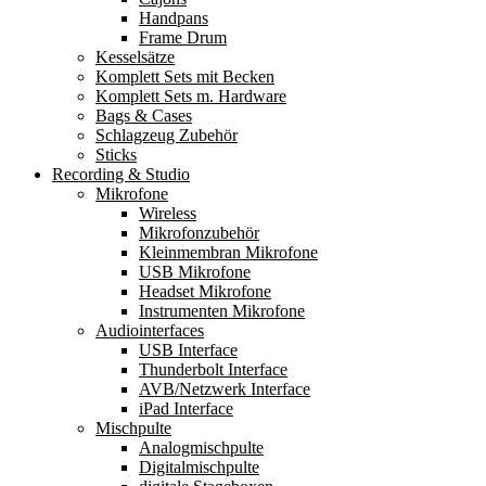
Handpans
Frame Drum
Kesselsätze
Komplett Sets mit Becken
Komplett Sets m. Hardware
Bags & Cases
Schlagzeug Zubehör
Sticks
Recording & Studio
Mikrofone
Wireless
Mikrofonzubehör
Kleinmembran Mikrofone
USB Mikrofone
Headset Mikrofone
Instrumenten Mikrofone
Audiointerfaces
USB Interface
Thunderbolt Interface
AVB/Netzwerk Interface
iPad Interface
Mischpulte
Analogmischpulte
Digitalmischpulte