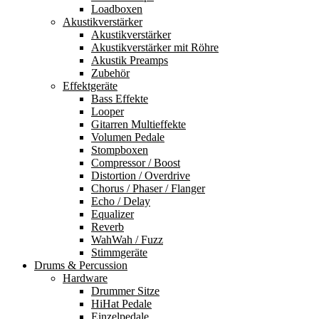
Loadboxen
Akustikverstärker
Akustikverstärker
Akustikverstärker mit Röhre
Akustik Preamps
Zubehör
Effektgeräte
Bass Effekte
Looper
Gitarren Multieffekte
Volumen Pedale
Stompboxen
Compressor / Boost
Distortion / Overdrive
Chorus / Phaser / Flanger
Echo / Delay
Equalizer
Reverb
WahWah / Fuzz
Stimmgeräte
Drums & Percussion
Hardware
Drummer Sitze
HiHat Pedale
Einzelpedale