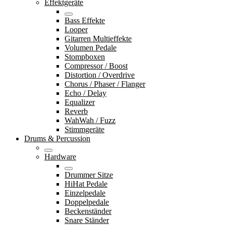
Effektgeräte
Bass Effekte
Looper
Gitarren Multieffekte
Volumen Pedale
Stompboxen
Compressor / Boost
Distortion / Overdrive
Chorus / Phaser / Flanger
Echo / Delay
Equalizer
Reverb
WahWah / Fuzz
Stimmgeräte
Drums & Percussion
Hardware
Drummer Sitze
HiHat Pedale
Einzelpedale
Doppelpedale
Beckenständer
Snare Ständer