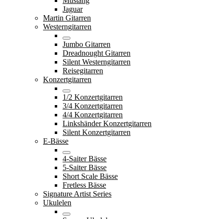
Mustang
Jaguar
Martin Gitarren
Westerngitarren
Jumbo Gitarren
Dreadnought Gitarren
Silent Westerngitarren
Reisegitarren
Konzertgitarren
1/2 Konzertgitarren
3/4 Konzertgitarren
4/4 Konzertgitarren
Linkshänder Konzertgitarren
Silent Konzertgitarren
E-Bässe
4-Saiter Bässe
5-Saiter Bässe
Short Scale Bässe
Fretless Bässe
Signature Artist Series
Ukulelen