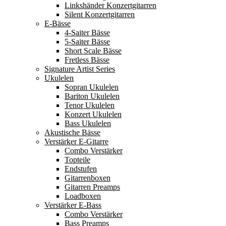
Linkshänder Konzertgitarren
Silent Konzertgitarren
E-Bässe
4-Saiter Bässe
5-Saiter Bässe
Short Scale Bässe
Fretless Bässe
Signature Artist Series
Ukulelen
Sopran Ukulelen
Bariton Ukulelen
Tenor Ukulelen
Konzert Ukulelen
Bass Ukulelen
Akustische Bässe
Verstärker E-Gitarre
Combo Verstärker
Topteile
Endstufen
Gitarrenboxen
Gitarren Preamps
Loadboxen
Verstärker E-Bass
Combo Verstärker
Bass Preamps