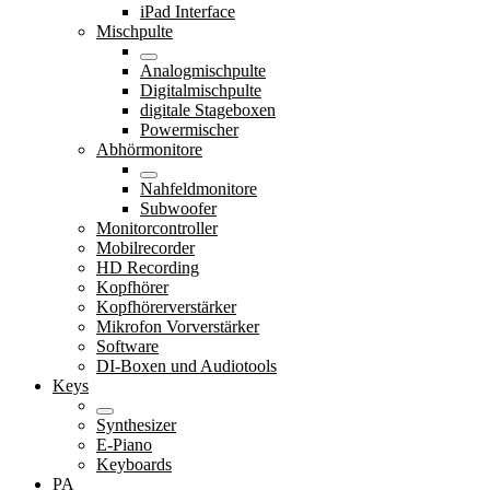
iPad Interface
Mischpulte
Analogmischpulte
Digitalmischpulte
digitale Stageboxen
Powermischer
Abhörmonitore
Nahfeldmonitore
Subwoofer
Monitorcontroller
Mobilrecorder
HD Recording
Kopfhörer
Kopfhörerverstärker
Mikrofon Vorverstärker
Software
DI-Boxen und Audiotools
Keys
Synthesizer
E-Piano
Keyboards
PA