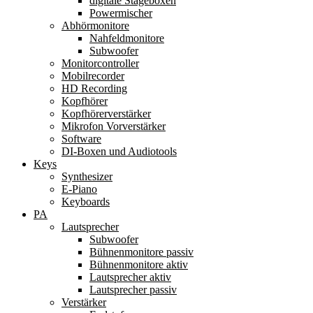
digitale Stageboxen
Powermischer
Abhörmonitore
Nahfeldmonitore
Subwoofer
Monitorcontroller
Mobilrecorder
HD Recording
Kopfhörer
Kopfhörerverstärker
Mikrofon Vorverstärker
Software
DI-Boxen und Audiotools
Keys
Synthesizer
E-Piano
Keyboards
PA
Lautsprecher
Subwoofer
Bühnenmonitore passiv
Bühnenmonitore aktiv
Lautsprecher aktiv
Lautsprecher passiv
Verstärker