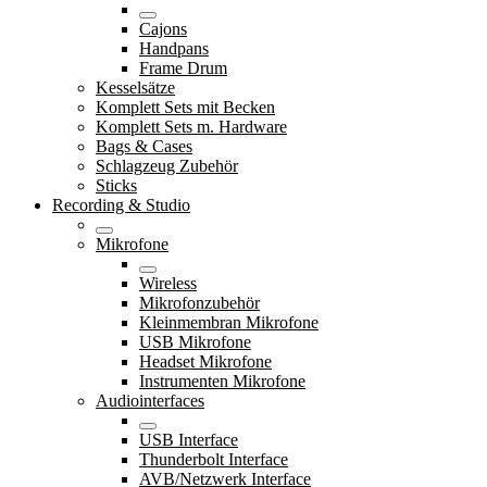
Cajons
Handpans
Frame Drum
Kesselsätze
Komplett Sets mit Becken
Komplett Sets m. Hardware
Bags & Cases
Schlagzeug Zubehör
Sticks
Recording & Studio
Mikrofone
Wireless
Mikrofonzubehör
Kleinmembran Mikrofone
USB Mikrofone
Headset Mikrofone
Instrumenten Mikrofone
Audiointerfaces
USB Interface
Thunderbolt Interface
AVB/Netzwerk Interface