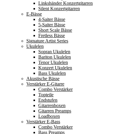
Linkshänder Konzertgitarren
Silent Konzertgitarren
E-Bässe
4-Saiter Bässe
5-Saiter Bässe
Short Scale Bässe
Fretless Bässe
Signature Artist Series
Ukulelen
Sopran Ukulelen
Bariton Ukulelen
Tenor Ukulelen
Konzert Ukulelen
Bass Ukulelen
Akustische Bässe
Verstärker E-Gitarre
Combo Verstärker
Topteile
Endstufen
Gitarrenboxen
Gitarren Preamps
Loadboxen
Verstärker E-Bass
Combo Verstärker
Bass Preamps