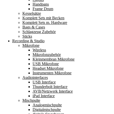
Handpans
Frame Drum
Kesselsätze
Komplett Sets mit Becken
Komplett Sets m. Hardware
Bags & Cases
Schlagzeug Zubehör
Sticks
Recording & Studio
Mikrofone
Wireless
Mikrofonzubehör
Kleinmembran Mikrofone
USB Mikrofone
Headset Mikrofone
Instrumenten Mikrofone
Audiointerfaces
USB Interface
Thunderbolt Interface
AVB/Netzwerk Interface
iPad Interface
Mischpulte
Analogmischpulte
Digitalmischpulte