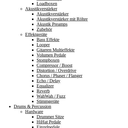
Loadboxen
Akustikverstärker
Akustikverstärker
Akustikverstärker mit Röhre
Akustik Preamps
Zubehör
Effektgeräte
Bass Effekte
Looper
Gitarren Multieffekte
Volumen Pedale
Stompboxen
Compressor / Boost
Distortion / Overdrive
Chorus / Phaser / Flanger
Echo / Delay
Equalizer
Reverb
WahWah / Fuzz
Stimmgeräte
Drums & Percussion
Hardware
Drummer Sitze
HiHat Pedale
Einzelpedale