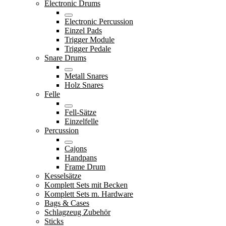
Electronic Drums
Electronic Percussion
Einzel Pads
Trigger Module
Trigger Pedale
Snare Drums
Metall Snares
Holz Snares
Felle
Fell-Sätze
Einzelfelle
Percussion
Cajons
Handpans
Frame Drum
Kesselsätze
Komplett Sets mit Becken
Komplett Sets m. Hardware
Bags & Cases
Schlagzeug Zubehör
Sticks