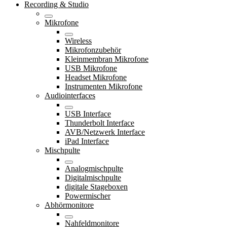
Recording & Studio
Mikrofone
Wireless
Mikrofonzubehör
Kleinmembran Mikrofone
USB Mikrofone
Headset Mikrofone
Instrumenten Mikrofone
Audiointerfaces
USB Interface
Thunderbolt Interface
AVB/Netzwerk Interface
iPad Interface
Mischpulte
Analogmischpulte
Digitalmischpulte
digitale Stageboxen
Powermischer
Abhörmonitore
Nahfeldmonitore