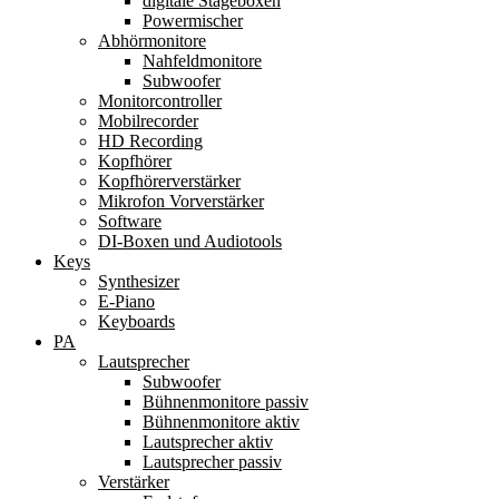
digitale Stageboxen
Powermischer
Abhörmonitore
Nahfeldmonitore
Subwoofer
Monitorcontroller
Mobilrecorder
HD Recording
Kopfhörer
Kopfhörerverstärker
Mikrofon Vorverstärker
Software
DI-Boxen und Audiotools
Keys
Synthesizer
E-Piano
Keyboards
PA
Lautsprecher
Subwoofer
Bühnenmonitore passiv
Bühnenmonitore aktiv
Lautsprecher aktiv
Lautsprecher passiv
Verstärker