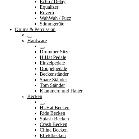
Echo / Delay
Equalizer
Reverb
WahWah / Fuzz
Stimmgeräte
Drums & Percussion
Hardware
Drummer Sitze
HiHat Pedale
Einzelpedale
Doppelpedale
Beckenständer
Snare Ständer
Tom Ständer
Klammern und Halter
Becken
Hi-Hat Becken
Ride Becken
Splash Becken
Crash Becken
China Becken
Effektbecken