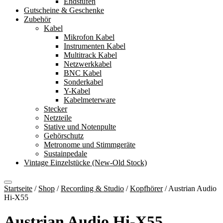
Endstufen
Gutscheine & Geschenke
Zubehör
Kabel
Mikrofon Kabel
Instrumenten Kabel
Multitrack Kabel
Netzwerkkabel
BNC Kabel
Sonderkabel
Y-Kabel
Kabelmeterware
Stecker
Netzteile
Stative und Notenpulte
Gehörschutz
Metronome und Stimmgeräte
Sustainpedale
Vintage Einzelstücke (New-Old Stock)
Startseite
/
Shop
/
Recording & Studio
/
Kopfhörer
/
Austrian Audio
Hi-X55
Austrian Audio Hi-X55