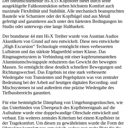
Der ohrumschließende Hi-X55 Kopfhörer bietet durch seine
ausgeklügelte Faltkonstruktion neben höchstem Komfort auch
maximale Flexibilität und Stabilität. Alle mechanisch beanspruchten
Bauteile wie Scharniere oder der Kopfbügel sind aus Metall
gefertigt und garantieren auch unter den härtesten Bedingungen im
Studio oder unterwegs eine lange Haltbarkeit.
Der brandneue 44 mm Hi-X Treiber wurde von Austrian Audios
Akustikern von Grund auf neu entwickelt. Diese neu entwickelte
„High Excursion“ Technologie ermöglicht einen verbesserten
Luftstrom und das stärkste Magnetfeld seiner Klasse. Das
Ringmagnetsystem in Verbindung mit einer kupferummantelten
Aluminiumschwingspule reduzieren das Gewicht der bewegten
Massen. So ermöglicht diese deutlich schnellere Bewegungen und
Richtungswechsel. Das Ergebnis ist eine stark verbesserte
Wiedergabe von Transienten und Pegelspitzen was von zentraler
Bedeutung bei der Arbeit auf heutigen digitalen Recording- und
Mischsystemen ist und außerdem eine präzise Wiedergabe des
Tiefbassbereichs garantiert.
Für eine bestmögliche Dämpfung von Umgebungsgeräuschen, wie
das Unterbinden von Überspruch des Kopfhörersignals auf die
Aufnahme wurde eine doppelwandige Ohrschale entwickelt und
verbaut. Ein weiteres zentrales Kriterium bei einem Kopfhörer ist
der Tragekomfort. Um diesen zu gewährleisten wurde die Form der