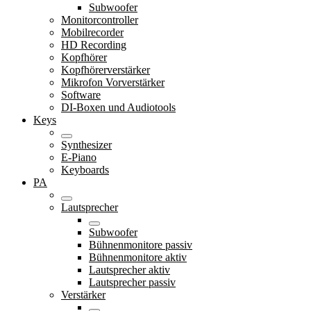
Subwoofer
Monitorcontroller
Mobilrecorder
HD Recording
Kopfhörer
Kopfhörerverstärker
Mikrofon Vorverstärker
Software
DI-Boxen und Audiotools
Keys
Synthesizer
E-Piano
Keyboards
PA
Lautsprecher
Subwoofer
Bühnenmonitore passiv
Bühnenmonitore aktiv
Lautsprecher aktiv
Lautsprecher passiv
Verstärker