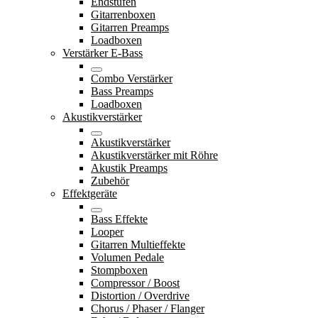
Endstufen
Gitarrenboxen
Gitarren Preamps
Loadboxen
Verstärker E-Bass
Combo Verstärker
Bass Preamps
Loadboxen
Akustikverstärker
Akustikverstärker
Akustikverstärker mit Röhre
Akustik Preamps
Zubehör
Effektgeräte
Bass Effekte
Looper
Gitarren Multieffekte
Volumen Pedale
Stompboxen
Compressor / Boost
Distortion / Overdrive
Chorus / Phaser / Flanger