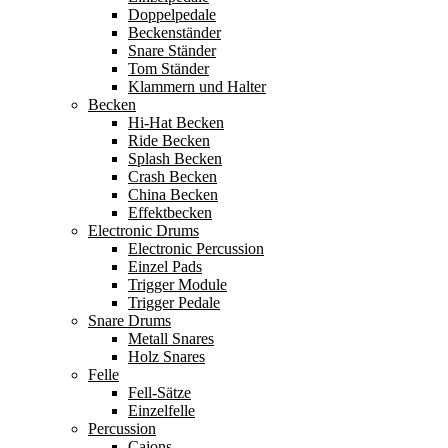
Doppelpedale
Beckenständer
Snare Ständer
Tom Ständer
Klammern und Halter
Becken
Hi-Hat Becken
Ride Becken
Splash Becken
Crash Becken
China Becken
Effektbecken
Electronic Drums
Electronic Percussion
Einzel Pads
Trigger Module
Trigger Pedale
Snare Drums
Metall Snares
Holz Snares
Felle
Fell-Sätze
Einzelfelle
Percussion
Cajons