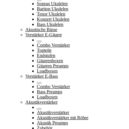
Sopran Ukulelen
Bariton Ukulelen
Tenor Ukulelen
Konzert Ukulelen
Bass Ukulelen
Akustische Bässe
Verstärker E-Gitarre
Combo Verstärker
Topteile
Endstufen
Gitarrenboxen
Gitarren Preamps
Loadboxen
Verstärker E-Bass
Combo Verstärker
Bass Preamps
Loadboxen
Akustikverstärker
Akustikverstärker
Akustikverstärker mit Röhre
Akustik Preamps
Zubehör