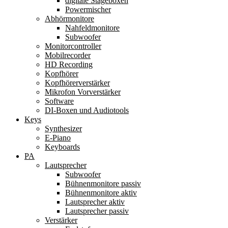
digitale Stageboxen
Powermischer
Abhörmonitore
Nahfeldmonitore
Subwoofer
Monitorcontroller
Mobilrecorder
HD Recording
Kopfhörer
Kopfhörerverstärker
Mikrofon Vorverstärker
Software
DI-Boxen und Audiotools
Keys
Synthesizer
E-Piano
Keyboards
PA
Lautsprecher
Subwoofer
Bühnenmonitore passiv
Bühnenmonitore aktiv
Lautsprecher aktiv
Lautsprecher passiv
Verstärker