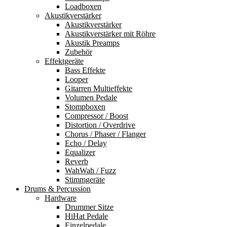
Loadboxen
Akustikverstärker
Akustikverstärker
Akustikverstärker mit Röhre
Akustik Preamps
Zubehör
Effektgeräte
Bass Effekte
Looper
Gitarren Multieffekte
Volumen Pedale
Stompboxen
Compressor / Boost
Distortion / Overdrive
Chorus / Phaser / Flanger
Echo / Delay
Equalizer
Reverb
WahWah / Fuzz
Stimmgeräte
Drums & Percussion
Hardware
Drummer Sitze
HiHat Pedale
Einzelpedale