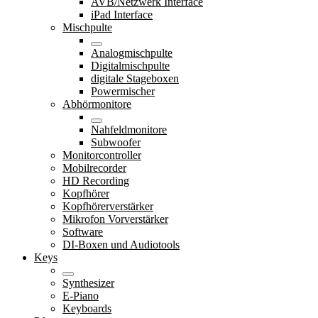
AVB/Netzwerk Interface
iPad Interface
Mischpulte
Analogmischpulte
Digitalmischpulte
digitale Stageboxen
Powermischer
Abhörmonitore
Nahfeldmonitore
Subwoofer
Monitorcontroller
Mobilrecorder
HD Recording
Kopfhörer
Kopfhörerverstärker
Mikrofon Vorverstärker
Software
DI-Boxen und Audiotools
Keys
Synthesizer
E-Piano
Keyboards