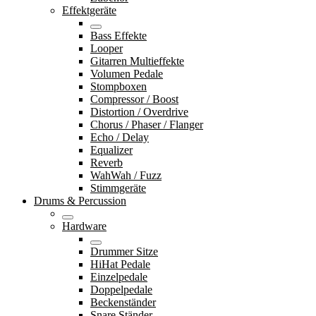
Effektgeräte
Bass Effekte
Looper
Gitarren Multieffekte
Volumen Pedale
Stompboxen
Compressor / Boost
Distortion / Overdrive
Chorus / Phaser / Flanger
Echo / Delay
Equalizer
Reverb
WahWah / Fuzz
Stimmgeräte
Drums & Percussion
Hardware
Drummer Sitze
HiHat Pedale
Einzelpedale
Doppelpedale
Beckenständer
Snare Ständer