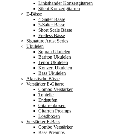
Linkshänder Konzertgitarren
Silent Konzertgitarren
E-Bässe
4-Saiter Bässe
5-Saiter Bässe
Short Scale Bässe
Fretless Bässe
Signature Artist Series
Ukulelen
Sopran Ukulelen
Bariton Ukulelen
Tenor Ukulelen
Konzert Ukulelen
Bass Ukulelen
Akustische Bässe
Verstärker E-Gitarre
Combo Verstärker
Topteile
Endstufen
Gitarrenboxen
Gitarren Preamps
Loadboxen
Verstärker E-Bass
Combo Verstärker
Bass Preamps