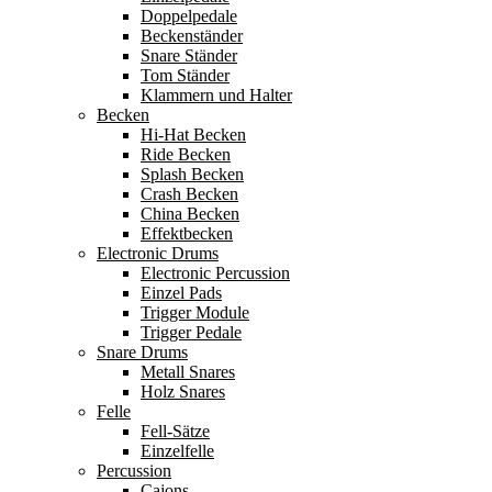
Doppelpedale
Beckenständer
Snare Ständer
Tom Ständer
Klammern und Halter
Becken
Hi-Hat Becken
Ride Becken
Splash Becken
Crash Becken
China Becken
Effektbecken
Electronic Drums
Electronic Percussion
Einzel Pads
Trigger Module
Trigger Pedale
Snare Drums
Metall Snares
Holz Snares
Felle
Fell-Sätze
Einzelfelle
Percussion
Cajons