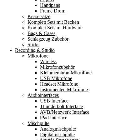
Handpans
Frame Drum
Kesselsätze
Komplett Sets mit Becken
Komplett Sets m. Hardware
Bags & Cases
Schlagzeug Zubehör
Sticks
Recording & Studio
Mikrofone
Wireless
Mikrofonzubehör
Kleinmembran Mikrofone
USB Mikrofone
Headset Mikrofone
Instrumenten Mikrofone
Audiointerfaces
USB Interface
Thunderbolt Interface
AVB/Netzwerk Interface
iPad Interface
Mischpulte
Analogmischpulte
Digitalmischpulte