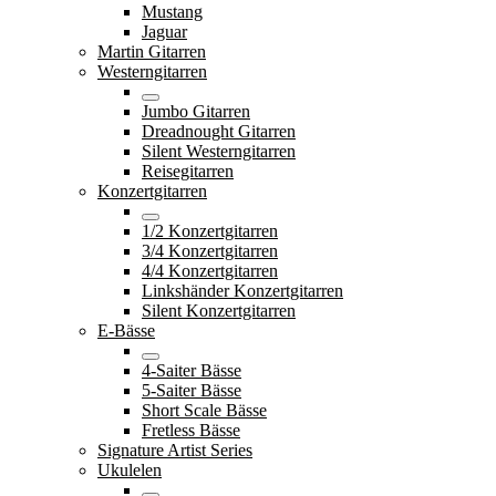
Mustang
Jaguar
Martin Gitarren
Westerngitarren
Jumbo Gitarren
Dreadnought Gitarren
Silent Westerngitarren
Reisegitarren
Konzertgitarren
1/2 Konzertgitarren
3/4 Konzertgitarren
4/4 Konzertgitarren
Linkshänder Konzertgitarren
Silent Konzertgitarren
E-Bässe
4-Saiter Bässe
5-Saiter Bässe
Short Scale Bässe
Fretless Bässe
Signature Artist Series
Ukulelen