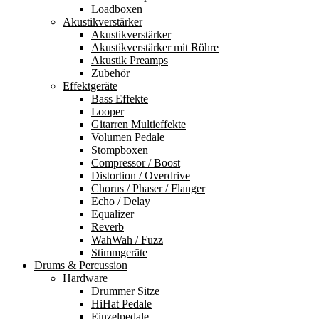
Loadboxen
Akustikverstärker
Akustikverstärker
Akustikverstärker mit Röhre
Akustik Preamps
Zubehör
Effektgeräte
Bass Effekte
Looper
Gitarren Multieffekte
Volumen Pedale
Stompboxen
Compressor / Boost
Distortion / Overdrive
Chorus / Phaser / Flanger
Echo / Delay
Equalizer
Reverb
WahWah / Fuzz
Stimmgeräte
Drums & Percussion
Hardware
Drummer Sitze
HiHat Pedale
Einzelpedale