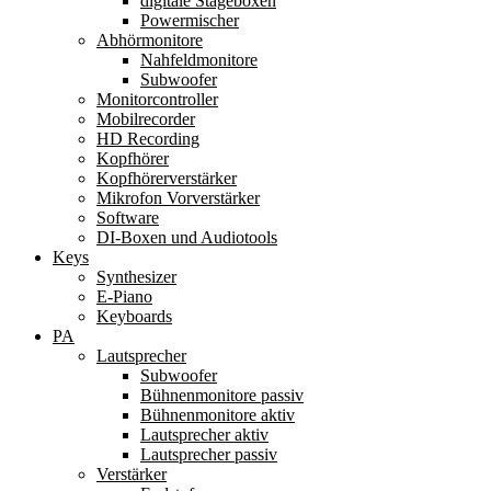
digitale Stageboxen
Powermischer
Abhörmonitore
Nahfeldmonitore
Subwoofer
Monitorcontroller
Mobilrecorder
HD Recording
Kopfhörer
Kopfhörerverstärker
Mikrofon Vorverstärker
Software
DI-Boxen und Audiotools
Keys
Synthesizer
E-Piano
Keyboards
PA
Lautsprecher
Subwoofer
Bühnenmonitore passiv
Bühnenmonitore aktiv
Lautsprecher aktiv
Lautsprecher passiv
Verstärker