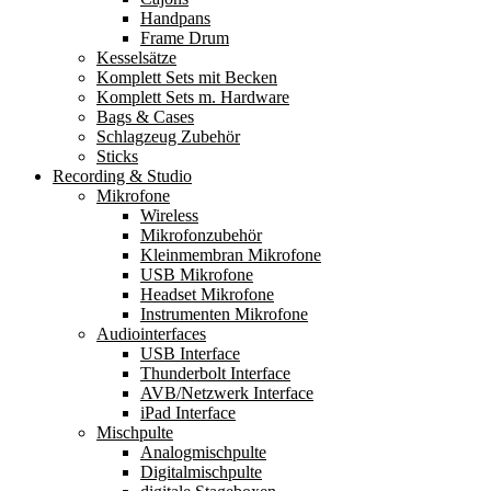
Handpans
Frame Drum
Kesselsätze
Komplett Sets mit Becken
Komplett Sets m. Hardware
Bags & Cases
Schlagzeug Zubehör
Sticks
Recording & Studio
Mikrofone
Wireless
Mikrofonzubehör
Kleinmembran Mikrofone
USB Mikrofone
Headset Mikrofone
Instrumenten Mikrofone
Audiointerfaces
USB Interface
Thunderbolt Interface
AVB/Netzwerk Interface
iPad Interface
Mischpulte
Analogmischpulte
Digitalmischpulte