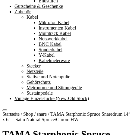
Endstufen
Gutscheine & Geschenke
Zubehör
Kabel
Mikrofon Kabel
Instrumenten Kabel
Multitrack Kabel
Netzwerkkabel
BNC Kabel
Sonderkabel
Y-Kabel
Kabelmeterware
Stecker
Netzteile
Stative und Notenpulte
Gehörschutz
Metronome und Stimmgeräte
Sustainpedale
Vintage Einzelstücke (New-Old Stock)
Startseite
/
Shop
/
snare
/
TAMA Starphonic Spruce Snaredrum 14″
x 6″ – Satin Natural Spruce/Chrom HW
TAMA Starphonic Spruce