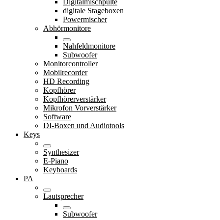
Digitalmischpulte
digitale Stageboxen
Powermischer
Abhörmonitore
Nahfeldmonitore
Subwoofer
Monitorcontroller
Mobilrecorder
HD Recording
Kopfhörer
Kopfhörerverstärker
Mikrofon Vorverstärker
Software
DI-Boxen und Audiotools
Keys
Synthesizer
E-Piano
Keyboards
PA
Lautsprecher
Subwoofer