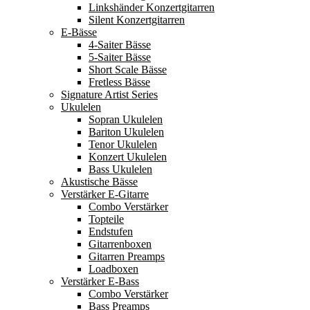
Linkshänder Konzertgitarren
Silent Konzertgitarren
E-Bässe
4-Saiter Bässe
5-Saiter Bässe
Short Scale Bässe
Fretless Bässe
Signature Artist Series
Ukulelen
Sopran Ukulelen
Bariton Ukulelen
Tenor Ukulelen
Konzert Ukulelen
Bass Ukulelen
Akustische Bässe
Verstärker E-Gitarre
Combo Verstärker
Topteile
Endstufen
Gitarrenboxen
Gitarren Preamps
Loadboxen
Verstärker E-Bass
Combo Verstärker
Bass Preamps