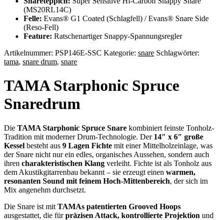
Snareteppich:
Super Sensitive Hi-Carbon Snappy Snare
(MS20RL14C)
Felle:
Evans® G1 Coated (Schlagfell) / Evans® Snare Side
(Reso-Fell)
Feature:
Ratschenartiger Snappy-Spannungsregler
Artikelnummer:
PSP146E-SSC
Kategorie:
snare
Schlagwörter:
tama
,
snare drum
,
snare
TAMA Starphonic Spruce
Snaredrum
Die
TAMA Starphonic Spruce Snare
kombiniert feinste Tonholz-
Tradition mit moderner Drum-Technologie. Der
14″ x 6″ große
Kessel
besteht aus
9 Lagen Fichte
mit einer Mittelholzeinlage, was
der Snare nicht nur ein edles, organisches Aussehen, sondern auch
ihren
charakteristischen Klang
verleiht. Fichte ist als Tonholz aus
dem Akustikgitarrenbau bekannt – sie erzeugt einen
warmen,
resonanten Sound mit feinem Hoch-Mittenbereich
, der sich im
Mix angenehm durchsetzt.
Die Snare ist mit
TAMAs patentierten Grooved Hoops
ausgestattet, die für
präzisen Attack, kontrollierte Projektion
und