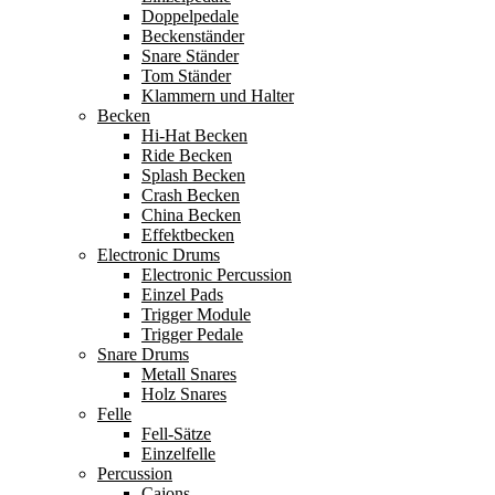
Doppelpedale
Beckenständer
Snare Ständer
Tom Ständer
Klammern und Halter
Becken
Hi-Hat Becken
Ride Becken
Splash Becken
Crash Becken
China Becken
Effektbecken
Electronic Drums
Electronic Percussion
Einzel Pads
Trigger Module
Trigger Pedale
Snare Drums
Metall Snares
Holz Snares
Felle
Fell-Sätze
Einzelfelle
Percussion
Cajons