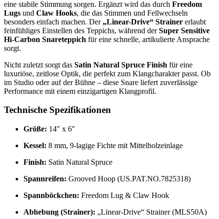
eine stabile Stimmung sorgen. Ergänzt wird das durch
Freedom
Lugs
und
Claw Hooks
, die das Stimmen und Fellwechseln
besonders einfach machen. Der
„Linear-Drive“ Strainer
erlaubt
feinfühliges Einstellen des Teppichs, während der
Super Sensitive
Hi-Carbon Snareteppich
für eine schnelle, artikulierte Ansprache
sorgt.
Nicht zuletzt sorgt das
Satin Natural Spruce Finish
für eine
luxuriöse, zeitlose Optik, die perfekt zum Klangcharakter passt. Ob
im Studio oder auf der Bühne – diese Snare liefert zuverlässige
Performance mit einem einzigartigen Klangprofil.
Technische Spezifikationen
Größe:
14″ x 6″
Kessel:
8 mm, 9-lagige Fichte mit Mittelholzeinlage
Finish:
Satin Natural Spruce
Spannreifen:
Grooved Hoop (US.PAT.NO.7825318)
Spannböckchen:
Freedom Lug & Claw Hook
Abhebung (Strainer):
„Linear-Drive“ Strainer (MLS50A)