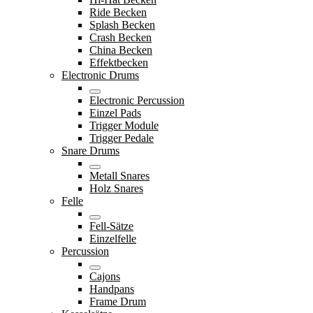
Ride Becken
Splash Becken
Crash Becken
China Becken
Effektbecken
Electronic Drums
Electronic Percussion
Einzel Pads
Trigger Module
Trigger Pedale
Snare Drums
Metall Snares
Holz Snares
Felle
Fell-Sätze
Einzelfelle
Percussion
Cajons
Handpans
Frame Drum