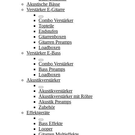
Akustische Bässe
Verstärker E-Gitarre
Combo Verstärker
Topteile
Endstufen
Gitarrenboxen
Gitarren Preamps
Loadboxen
Verstärker E-Bass
Combo Verstärker
Bass Preamps
Loadboxen
Akustikverstärker
Akustikverstärker
Akustikverstärker mit Röhre
Akustik Preamps
Zubehör
Effektgeräte
Bass Effekte
Looper
Gitarren Multieffekte