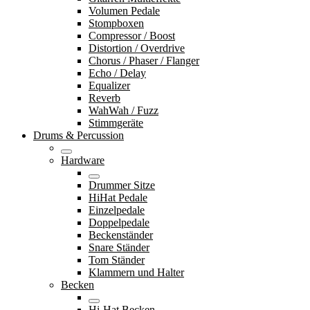
Volumen Pedale
Stompboxen
Compressor / Boost
Distortion / Overdrive
Chorus / Phaser / Flanger
Echo / Delay
Equalizer
Reverb
WahWah / Fuzz
Stimmgeräte
Drums & Percussion
Hardware
Drummer Sitze
HiHat Pedale
Einzelpedale
Doppelpedale
Beckenständer
Snare Ständer
Tom Ständer
Klammern und Halter
Becken
Hi-Hat Becken