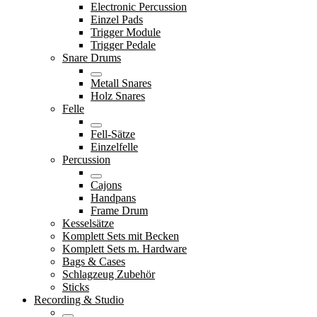
Electronic Percussion
Einzel Pads
Trigger Module
Trigger Pedale
Snare Drums
Metall Snares
Holz Snares
Felle
Fell-Sätze
Einzelfelle
Percussion
Cajons
Handpans
Frame Drum
Kesselsätze
Komplett Sets mit Becken
Komplett Sets m. Hardware
Bags & Cases
Schlagzeug Zubehör
Sticks
Recording & Studio