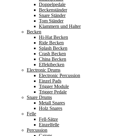
Doppelpedale
Beckenständer
Snare Ständer
Tom Ständer
Klammern und Halter
Becken
Hi-Hat Becken
Ride Becken
Splash Becken
Crash Becken
China Becken
Effektbecken
Electronic Drums
Electronic Percussion
Einzel Pads
Trigger Module
Trigger Pedale
Snare Drums
Metall Snares
Holz Snares
Felle
Fell-Sätze
Einzelfelle
Percussion
Cajons