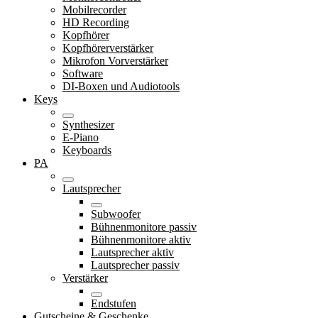
Mobilrecorder
HD Recording
Kopfhörer
Kopfhörerverstärker
Mikrofon Vorverstärker
Software
DI-Boxen und Audiotools
Keys
Synthesizer
E-Piano
Keyboards
PA
Lautsprecher
Subwoofer
Bühnenmonitore passiv
Bühnenmonitore aktiv
Lautsprecher aktiv
Lautsprecher passiv
Verstärker
Endstufen
Gutscheine & Geschenke