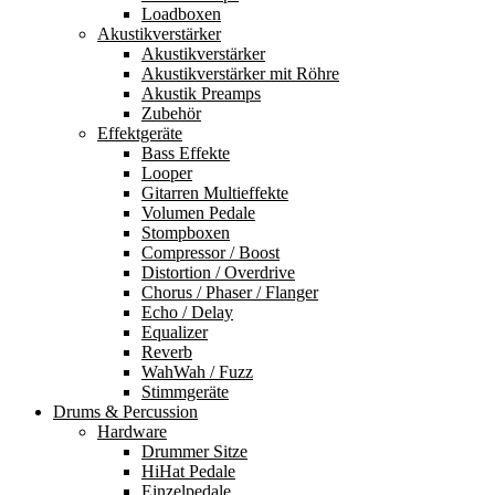
Loadboxen
Akustikverstärker
Akustikverstärker
Akustikverstärker mit Röhre
Akustik Preamps
Zubehör
Effektgeräte
Bass Effekte
Looper
Gitarren Multieffekte
Volumen Pedale
Stompboxen
Compressor / Boost
Distortion / Overdrive
Chorus / Phaser / Flanger
Echo / Delay
Equalizer
Reverb
WahWah / Fuzz
Stimmgeräte
Drums & Percussion
Hardware
Drummer Sitze
HiHat Pedale
Einzelpedale