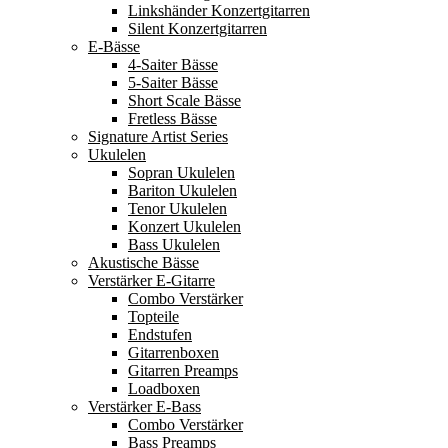
Linkshänder Konzertgitarren
Silent Konzertgitarren
E-Bässe
4-Saiter Bässe
5-Saiter Bässe
Short Scale Bässe
Fretless Bässe
Signature Artist Series
Ukulelen
Sopran Ukulelen
Bariton Ukulelen
Tenor Ukulelen
Konzert Ukulelen
Bass Ukulelen
Akustische Bässe
Verstärker E-Gitarre
Combo Verstärker
Topteile
Endstufen
Gitarrenboxen
Gitarren Preamps
Loadboxen
Verstärker E-Bass
Combo Verstärker
Bass Preamps