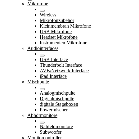
Mikrofone
Wireless
Mikrofonzubehör
Kleinmembran Mikrofone
USB Mikrofone
Headset Mikrofone
Instrumenten Mikrofone
Audiointerfaces
USB Interface
Thunderbolt Interface
AVB/Netzwerk Interface
iPad Interface
Mischpulte
Analogmischpulte
Digitalmischpulte
digitale Stageboxen
Powermischer
Abhörmonitore
Nahfeldmonitore
Subwoofer
Monitorcontroller