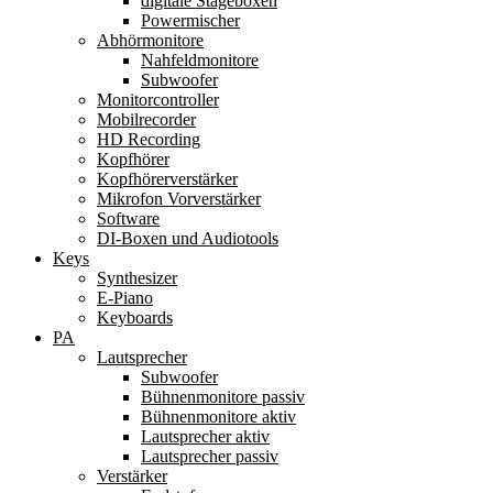
digitale Stageboxen
Powermischer
Abhörmonitore
Nahfeldmonitore
Subwoofer
Monitorcontroller
Mobilrecorder
HD Recording
Kopfhörer
Kopfhörerverstärker
Mikrofon Vorverstärker
Software
DI-Boxen und Audiotools
Keys
Synthesizer
E-Piano
Keyboards
PA
Lautsprecher
Subwoofer
Bühnenmonitore passiv
Bühnenmonitore aktiv
Lautsprecher aktiv
Lautsprecher passiv
Verstärker