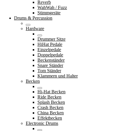
Reverb
WahWah / Fuzz
Stimmgeräte
Drums & Percussion
Hardware
Drummer Sitze
HiHat Pedale
Einzelpedale
Doppelpedale
Beckenständer
Snare Ständer
Tom Ständer
Klammern und Halter
Becken
Hi-Hat Becken
Ride Becken
Splash Becken
Crash Becken
China Becken
Effektbecken
Electronic Drums