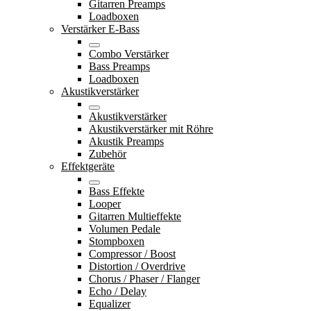
Gitarren Preamps
Loadboxen
Verstärker E-Bass
Combo Verstärker
Bass Preamps
Loadboxen
Akustikverstärker
Akustikverstärker
Akustikverstärker mit Röhre
Akustik Preamps
Zubehör
Effektgeräte
Bass Effekte
Looper
Gitarren Multieffekte
Volumen Pedale
Stompboxen
Compressor / Boost
Distortion / Overdrive
Chorus / Phaser / Flanger
Echo / Delay
Equalizer