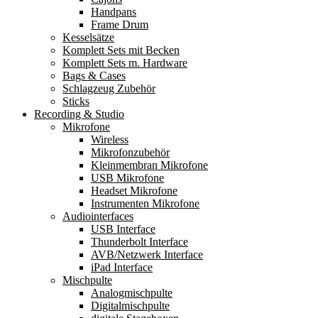
Handpans
Frame Drum
Kesselsätze
Komplett Sets mit Becken
Komplett Sets m. Hardware
Bags & Cases
Schlagzeug Zubehör
Sticks
Recording & Studio
Mikrofone
Wireless
Mikrofonzubehör
Kleinmembran Mikrofone
USB Mikrofone
Headset Mikrofone
Instrumenten Mikrofone
Audiointerfaces
USB Interface
Thunderbolt Interface
AVB/Netzwerk Interface
iPad Interface
Mischpulte
Analogmischpulte
Digitalmischpulte