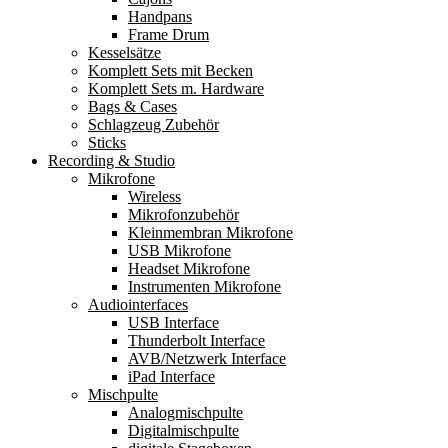
Handpans
Frame Drum
Kesselsätze
Komplett Sets mit Becken
Komplett Sets m. Hardware
Bags & Cases
Schlagzeug Zubehör
Sticks
Recording & Studio
Mikrofone
Wireless
Mikrofonzubehör
Kleinmembran Mikrofone
USB Mikrofone
Headset Mikrofone
Instrumenten Mikrofone
Audiointerfaces
USB Interface
Thunderbolt Interface
AVB/Netzwerk Interface
iPad Interface
Mischpulte
Analogmischpulte
Digitalmischpulte