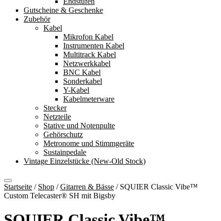
Endstufen
Gutscheine & Geschenke
Zubehör
Kabel
Mikrofon Kabel
Instrumenten Kabel
Multitrack Kabel
Netzwerkkabel
BNC Kabel
Sonderkabel
Y-Kabel
Kabelmeterware
Stecker
Netzteile
Stative und Notenpulte
Gehörschutz
Metronome und Stimmgeräte
Sustainpedale
Vintage Einzelstücke (New-Old Stock)
Startseite
/
Shop
/
Gitarren & Bässe
/
SQUIER Classic Vibe™
Custom Telecaster® SH mit Bigsby
SQUIER Classic Vibe™