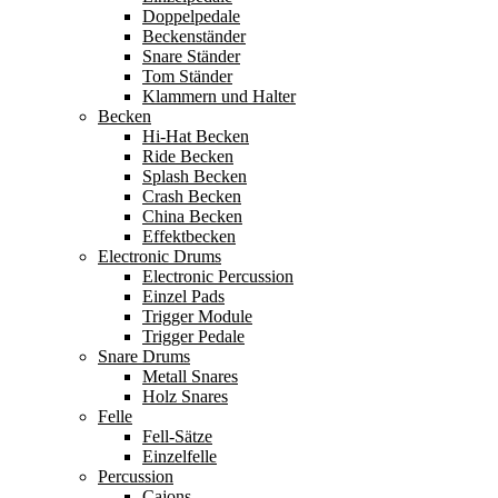
Doppelpedale
Beckenständer
Snare Ständer
Tom Ständer
Klammern und Halter
Becken
Hi-Hat Becken
Ride Becken
Splash Becken
Crash Becken
China Becken
Effektbecken
Electronic Drums
Electronic Percussion
Einzel Pads
Trigger Module
Trigger Pedale
Snare Drums
Metall Snares
Holz Snares
Felle
Fell-Sätze
Einzelfelle
Percussion
Cajons