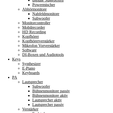
digitale Stageboxen
Powermischer
Abhörmonitore
Nahfeldmonitore
Subwoofer
Monitorcontroller
Mobilrecorder
HD Recording
Kopfhörer
Kopfhörerverstärker
Mikrofon Vorverstärker
Software
DI-Boxen und Audiotools
Keys
Synthesizer
E-Piano
Keyboards
PA
Lautsprecher
Subwoofer
Bühnenmonitore passiv
Bühnenmonitore aktiv
Lautsprecher aktiv
Lautsprecher passiv
Verstärker