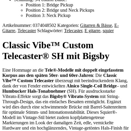
Position 1: Bridge Pickup
Position 2: Bridge und Neck Pickups
Position 3: Neck Pickup
Artikelnummer:
0374048502
Kategorien:
Gitarren & Bässe
,
E-
Gitarre
,
Telecaster
Schlagwörter:
Telecaster
,
E gitarre
,
squier
Classic Vibe™ Custom
Telecaster® SH mit Bigsby
Eine Hommage an die
Tele®-Modelle mit doppelt eingefasstem
Korpus aus den späten 50er- und 60er-Jahren
: Die
Classic
Vibe™ Custom Telecaster
überzeugt mit beeindruckendem Klang,
dank der von Fender entwickelten
Alnico Single-Coil Bridge
– und
Humbucker Hals-Tonabnehmer
(SH). Für ausdrucksstarke
Vibrato-Effekte sorgt das
Bigsby® Vibrato-System
mit String-
Through-Design, das ein einfaches Besaiten ermöglicht. Ergänzt
wird dies durch eine schwimmende Brücke mit Barrel-Saitenreitern
für optimale Stimm- und Intonationsstabilität. Dieses Squier®-
Modell im Vintage-Stil bietet zudem kopfplattengetreue
Markierungen im Look der damaligen Zeit, edle, vernickelte
Hardware und ein hochglänzendes, Vintage-getöntes Hals-Finish für