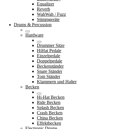
Equalizer
Reverb
WahWah / Fuzz
Stimmgeräte
Drums & Percussion
Hardware
Drummer Sitze
HiHat Pedale
Einzelpedale
Doppelpedale
Beckenständer
Snare Ständer
Tom Ständer
Klammern und Halter
Becken
Hi-Hat Becken
Ride Becken
Splash Becken
Crash Becken
China Becken
Effektbecken
Electronic Drums