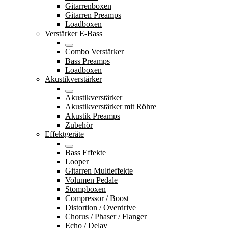
Gitarrenboxen
Gitarren Preamps
Loadboxen
Verstärker E-Bass
Combo Verstärker
Bass Preamps
Loadboxen
Akustikverstärker
Akustikverstärker
Akustikverstärker mit Röhre
Akustik Preamps
Zubehör
Effektgeräte
Bass Effekte
Looper
Gitarren Multieffekte
Volumen Pedale
Stompboxen
Compressor / Boost
Distortion / Overdrive
Chorus / Phaser / Flanger
Echo / Delay