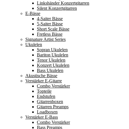
Linkshänder Konzertgitarren
Silent Konzertgitarren
E-Bässe
4-Saiter Bässe
5-Saiter Bässe
Short Scale Bässe
Fretless Bässe
Signature Artist Series
Ukulelen
Sopran Ukulelen
Bariton Ukulelen
Tenor Ukulelen
Konzert Ukulelen
Bass Ukulelen
Akustische Bässe
Verstärker E-Gitarre
Combo Verstärker
Topteile
Endstufen
Gitarrenboxen
Gitarren Preamps
Loadboxen
Verstärker E-Bass
Combo Verstärker
Bass Preamps