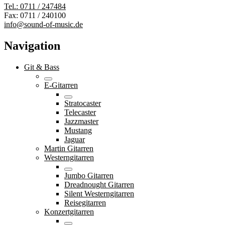
Tel.: 0711 / 247484
Fax: 0711 / 240100
info@sound-of-music.de
Navigation
Git & Bass
E-Gitarren
Stratocaster
Telecaster
Jazzmaster
Mustang
Jaguar
Martin Gitarren
Westerngitarren
Jumbo Gitarren
Dreadnought Gitarren
Silent Westerngitarren
Reisegitarren
Konzertgitarren