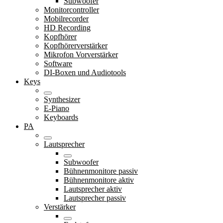
Subwoofer
Monitorcontroller
Mobilrecorder
HD Recording
Kopfhörer
Kopfhörerverstärker
Mikrofon Vorverstärker
Software
DI-Boxen und Audiotools
Keys
Synthesizer
E-Piano
Keyboards
PA
Lautsprecher
Subwoofer
Bühnenmonitore passiv
Bühnenmonitore aktiv
Lautsprecher aktiv
Lautsprecher passiv
Verstärker