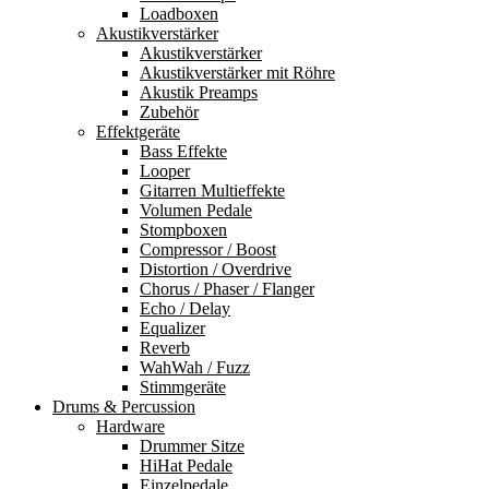
Loadboxen
Akustikverstärker
Akustikverstärker
Akustikverstärker mit Röhre
Akustik Preamps
Zubehör
Effektgeräte
Bass Effekte
Looper
Gitarren Multieffekte
Volumen Pedale
Stompboxen
Compressor / Boost
Distortion / Overdrive
Chorus / Phaser / Flanger
Echo / Delay
Equalizer
Reverb
WahWah / Fuzz
Stimmgeräte
Drums & Percussion
Hardware
Drummer Sitze
HiHat Pedale
Einzelpedale