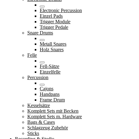
Electronic Percussion
Einzel Pads
Trigger Module
Trigger Pedale
Snare Drums
Metall Snares
Holz Snares
Felle
Fell-Sätze
Einzelfelle
Percussion
Cajons
Handpans
Frame Drum
Kesselsätze
Komplett Sets mit Becken
Komplett Sets m. Hardware
Bags & Cases
Schlagzeug Zubehör
Sticks
Recording & Studio