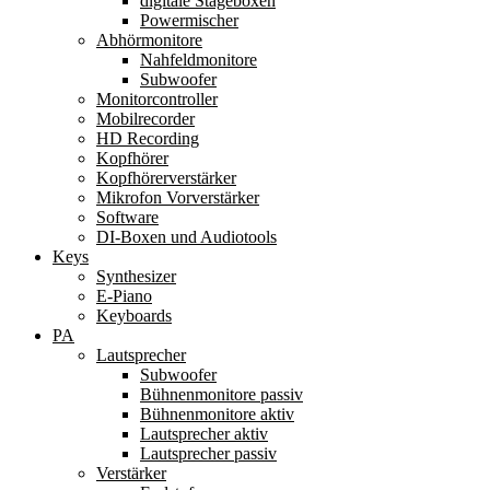
digitale Stageboxen
Powermischer
Abhörmonitore
Nahfeldmonitore
Subwoofer
Monitorcontroller
Mobilrecorder
HD Recording
Kopfhörer
Kopfhörerverstärker
Mikrofon Vorverstärker
Software
DI-Boxen und Audiotools
Keys
Synthesizer
E-Piano
Keyboards
PA
Lautsprecher
Subwoofer
Bühnenmonitore passiv
Bühnenmonitore aktiv
Lautsprecher aktiv
Lautsprecher passiv
Verstärker