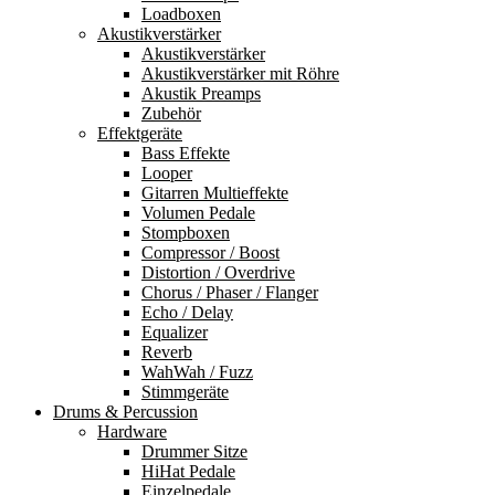
Loadboxen
Akustikverstärker
Akustikverstärker
Akustikverstärker mit Röhre
Akustik Preamps
Zubehör
Effektgeräte
Bass Effekte
Looper
Gitarren Multieffekte
Volumen Pedale
Stompboxen
Compressor / Boost
Distortion / Overdrive
Chorus / Phaser / Flanger
Echo / Delay
Equalizer
Reverb
WahWah / Fuzz
Stimmgeräte
Drums & Percussion
Hardware
Drummer Sitze
HiHat Pedale
Einzelpedale