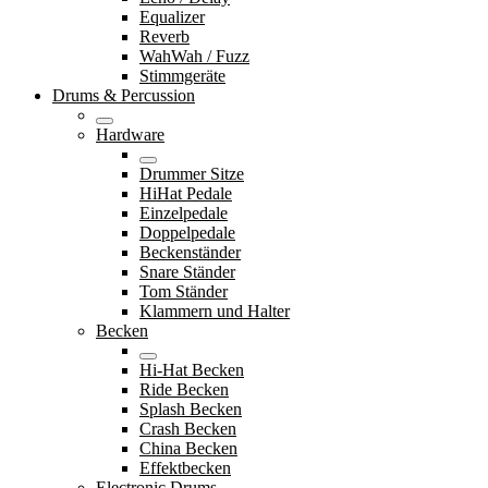
Equalizer
Reverb
WahWah / Fuzz
Stimmgeräte
Drums & Percussion
Hardware
Drummer Sitze
HiHat Pedale
Einzelpedale
Doppelpedale
Beckenständer
Snare Ständer
Tom Ständer
Klammern und Halter
Becken
Hi-Hat Becken
Ride Becken
Splash Becken
Crash Becken
China Becken
Effektbecken
Electronic Drums