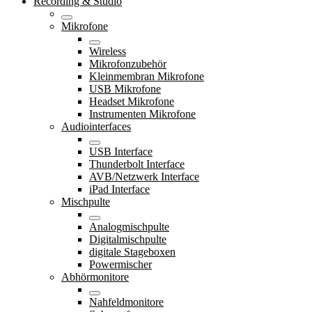
Recording & Studio
Mikrofone
Wireless
Mikrofonzubehör
Kleinmembran Mikrofone
USB Mikrofone
Headset Mikrofone
Instrumenten Mikrofone
Audiointerfaces
USB Interface
Thunderbolt Interface
AVB/Netzwerk Interface
iPad Interface
Mischpulte
Analogmischpulte
Digitalmischpulte
digitale Stageboxen
Powermischer
Abhörmonitore
Nahfeldmonitore