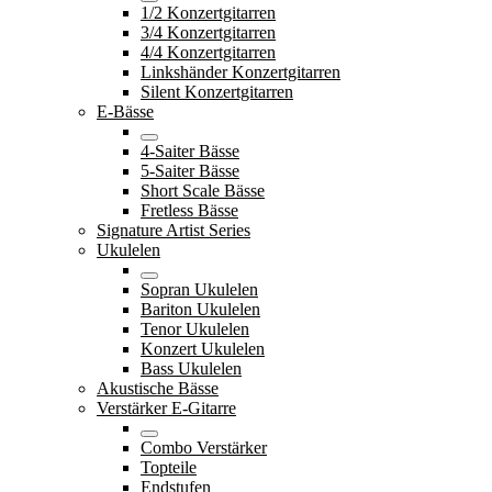
1/2 Konzertgitarren
3/4 Konzertgitarren
4/4 Konzertgitarren
Linkshänder Konzertgitarren
Silent Konzertgitarren
E-Bässe
4-Saiter Bässe
5-Saiter Bässe
Short Scale Bässe
Fretless Bässe
Signature Artist Series
Ukulelen
Sopran Ukulelen
Bariton Ukulelen
Tenor Ukulelen
Konzert Ukulelen
Bass Ukulelen
Akustische Bässe
Verstärker E-Gitarre
Combo Verstärker
Topteile
Endstufen