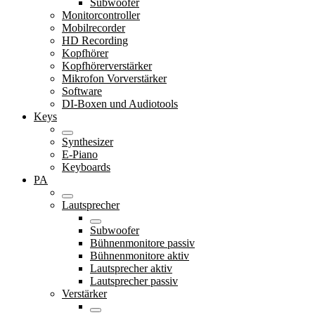
Subwoofer
Monitorcontroller
Mobilrecorder
HD Recording
Kopfhörer
Kopfhörerverstärker
Mikrofon Vorverstärker
Software
DI-Boxen und Audiotools
Keys
Synthesizer
E-Piano
Keyboards
PA
Lautsprecher
Subwoofer
Bühnenmonitore passiv
Bühnenmonitore aktiv
Lautsprecher aktiv
Lautsprecher passiv
Verstärker