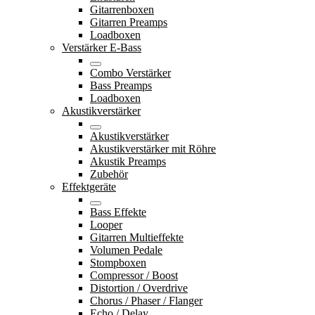
Gitarrenboxen
Gitarren Preamps
Loadboxen
Verstärker E-Bass
Combo Verstärker
Bass Preamps
Loadboxen
Akustikverstärker
Akustikverstärker
Akustikverstärker mit Röhre
Akustik Preamps
Zubehör
Effektgeräte
Bass Effekte
Looper
Gitarren Multieffekte
Volumen Pedale
Stompboxen
Compressor / Boost
Distortion / Overdrive
Chorus / Phaser / Flanger
Echo / Delay