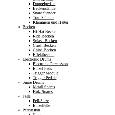
Doppelpedale
Beckenständer
Snare Ständer
Tom Ständer
Klammern und Halter
Becken
Hi-Hat Becken
Ride Becken
Splash Becken
Crash Becken
China Becken
Effektbecken
Electronic Drums
Electronic Percussion
Einzel Pads
Trigger Module
Trigger Pedale
Snare Drums
Metall Snares
Holz Snares
Felle
Fell-Sätze
Einzelfelle
Percussion
Cajons