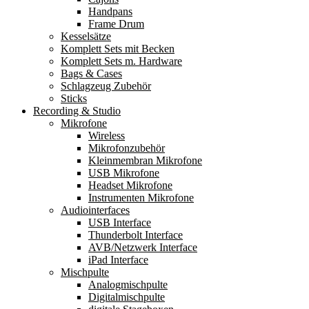
Handpans
Frame Drum
Kesselsätze
Komplett Sets mit Becken
Komplett Sets m. Hardware
Bags & Cases
Schlagzeug Zubehör
Sticks
Recording & Studio
Mikrofone
Wireless
Mikrofonzubehör
Kleinmembran Mikrofone
USB Mikrofone
Headset Mikrofone
Instrumenten Mikrofone
Audiointerfaces
USB Interface
Thunderbolt Interface
AVB/Netzwerk Interface
iPad Interface
Mischpulte
Analogmischpulte
Digitalmischpulte