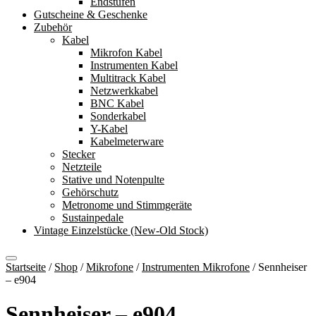
Endstufen
Gutscheine & Geschenke
Zubehör
Kabel
Mikrofon Kabel
Instrumenten Kabel
Multitrack Kabel
Netzwerkkabel
BNC Kabel
Sonderkabel
Y-Kabel
Kabelmeterware
Stecker
Netzteile
Stative und Notenpulte
Gehörschutz
Metronome und Stimmgeräte
Sustainpedale
Vintage Einzelstücke (New-Old Stock)
Startseite
/
Shop
/
Mikrofone
/
Instrumenten Mikrofone
/
Sennheiser
– e904
Sennheiser – e904