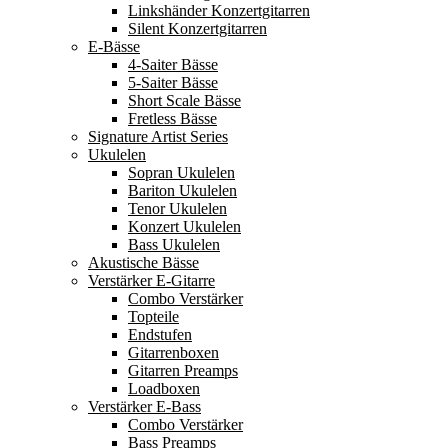
Linkshänder Konzertgitarren
Silent Konzertgitarren
E-Bässe
4-Saiter Bässe
5-Saiter Bässe
Short Scale Bässe
Fretless Bässe
Signature Artist Series
Ukulelen
Sopran Ukulelen
Bariton Ukulelen
Tenor Ukulelen
Konzert Ukulelen
Bass Ukulelen
Akustische Bässe
Verstärker E-Gitarre
Combo Verstärker
Topteile
Endstufen
Gitarrenboxen
Gitarren Preamps
Loadboxen
Verstärker E-Bass
Combo Verstärker
Bass Preamps