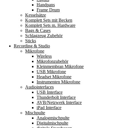
Handpans
Frame Drum
Kesselsätze
Komplett Sets mit Becken
Komplett Sets m. Hardware
Bags & Cases
Schlagzeug Zubehör
Sticks
Recording & Studio
Mikrofone
Wireless
Mikrofonzubehör
Kleinmembran Mikrofone
USB Mikrofone
Headset Mikrofone
Instrumenten Mikrofone
Audiointerfaces
USB Interface
Thunderbolt Interface
AVB/Netzwerk Interface
iPad Interface
Mischpulte
Analogmischpulte
Digitalmischpulte