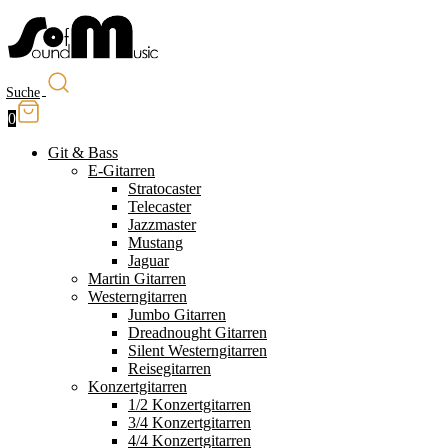
Suche
0
Git & Bass
E-Gitarren
Stratocaster
Telecaster
Jazzmaster
Mustang
Jaguar
Martin Gitarren
Westerngitarren
Jumbo Gitarren
Dreadnought Gitarren
Silent Westerngitarren
Reisegitarren
Konzertgitarren
1/2 Konzertgitarren
3/4 Konzertgitarren
4/4 Konzertgitarren