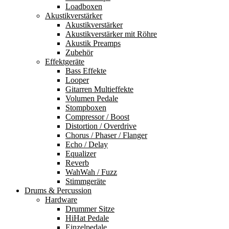
Loadboxen
Akustikverstärker
Akustikverstärker
Akustikverstärker mit Röhre
Akustik Preamps
Zubehör
Effektgeräte
Bass Effekte
Looper
Gitarren Multieffekte
Volumen Pedale
Stompboxen
Compressor / Boost
Distortion / Overdrive
Chorus / Phaser / Flanger
Echo / Delay
Equalizer
Reverb
WahWah / Fuzz
Stimmgeräte
Drums & Percussion
Hardware
Drummer Sitze
HiHat Pedale
Einzelpedale