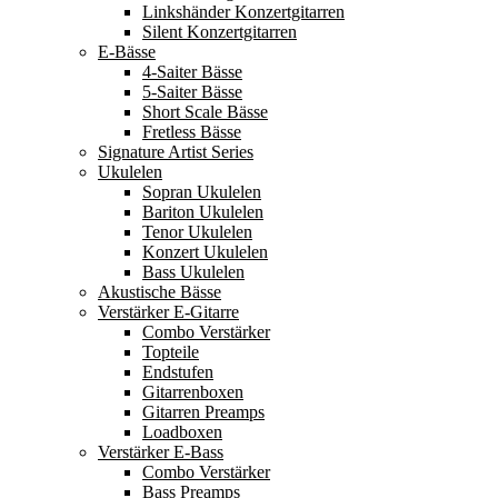
Linkshänder Konzertgitarren
Silent Konzertgitarren
E-Bässe
4-Saiter Bässe
5-Saiter Bässe
Short Scale Bässe
Fretless Bässe
Signature Artist Series
Ukulelen
Sopran Ukulelen
Bariton Ukulelen
Tenor Ukulelen
Konzert Ukulelen
Bass Ukulelen
Akustische Bässe
Verstärker E-Gitarre
Combo Verstärker
Topteile
Endstufen
Gitarrenboxen
Gitarren Preamps
Loadboxen
Verstärker E-Bass
Combo Verstärker
Bass Preamps