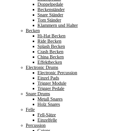
Doppelpedale
Beckenständer
Snare Ständer
Tom Ständer
Klammern und Halter
Becken
Hi-Hat Becken
Ride Becken
Splash Becken
Crash Becken
China Becken
Effektbecken
Electronic Drums
Electronic Percussion
Einzel Pads
Trigger Module
Trigger Pedale
Snare Drums
Metall Snares
Holz Snares
Felle
Fell-Sätze
Einzelfelle
Percussion
Cajons