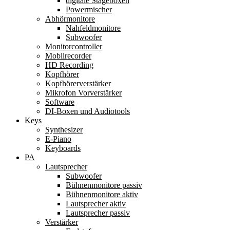
digitale Stageboxen
Powermischer
Abhörmonitore
Nahfeldmonitore
Subwoofer
Monitorcontroller
Mobilrecorder
HD Recording
Kopfhörer
Kopfhörerverstärker
Mikrofon Vorverstärker
Software
DI-Boxen und Audiotools
Keys
Synthesizer
E-Piano
Keyboards
PA
Lautsprecher
Subwoofer
Bühnenmonitore passiv
Bühnenmonitore aktiv
Lautsprecher aktiv
Lautsprecher passiv
Verstärker