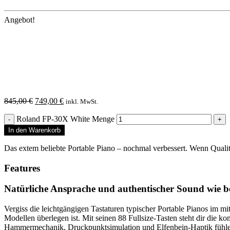
Angebot!
845,00
€
749,00
€
inkl. MwSt.
Roland FP-30X White Menge
In den Warenkorb
Das extem beliebte Portable Piano – nochmal verbessert. Wenn Qualit
Features
Natürliche Ansprache und authentischer Sound wie be
Vergiss die leichtgängigen Tastaturen typischer Portable Pianos im m
Modellen überlegen ist. Mit seinen 88 Fullsize-Tasten steht dir die 
Hammermechanik, Druckpunktsimulation und Elfenbein-Haptik fühlen s