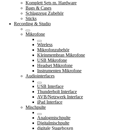
Komplett Sets m. Hardware
Bags & Cases
Schlagzeug Zubehör
Sticks
Recording & Studio
Mikrofone
Wireless
Mikrofonzubehör
Kleinmembran Mikrofone
USB Mikrofone
Headset Mikrofone
Instrumenten Mikrofone
Audiointerfaces
USB Interface
Thunderbolt Interface
AVB/Netzwerk Interface
iPad Interface
Mischpulte
Analogmischpulte
Digitalmischpulte
digitale Stageboxen