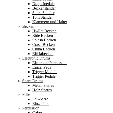
Doppelpedale
Beckenständer
Snare Ständer
Tom Ständer
Klammern und Halter
Becken
Hi-Hat Becken
Ride Becken
Splash Becken
Crash Becken
China Becken
Effektbecken
Electronic Drums
Electronic Percussion
Einzel Pads
Trigger Module
Trigger Pedale
Snare Drums
Metall Snares
Holz Snares
Felle
Fell-Sätze
Einzelfelle
Percussion
Cajons