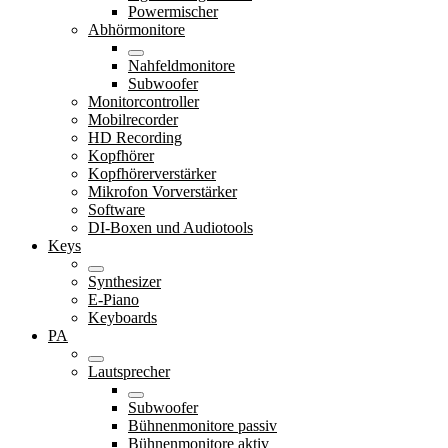
Powermischer
Abhörmonitore
Nahfeldmonitore
Subwoofer
Monitorcontroller
Mobilrecorder
HD Recording
Kopfhörer
Kopfhörerverstärker
Mikrofon Vorverstärker
Software
DI-Boxen und Audiotools
Keys
Synthesizer
E-Piano
Keyboards
PA
Lautsprecher
Subwoofer
Bühnenmonitore passiv
Bühnenmonitore aktiv