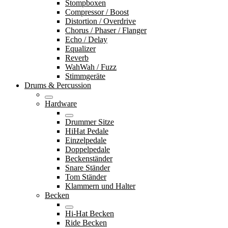
Stompboxen
Compressor / Boost
Distortion / Overdrive
Chorus / Phaser / Flanger
Echo / Delay
Equalizer
Reverb
WahWah / Fuzz
Stimmgeräte
Drums & Percussion
Hardware
Drummer Sitze
HiHat Pedale
Einzelpedale
Doppelpedale
Beckenständer
Snare Ständer
Tom Ständer
Klammern und Halter
Becken
Hi-Hat Becken
Ride Becken