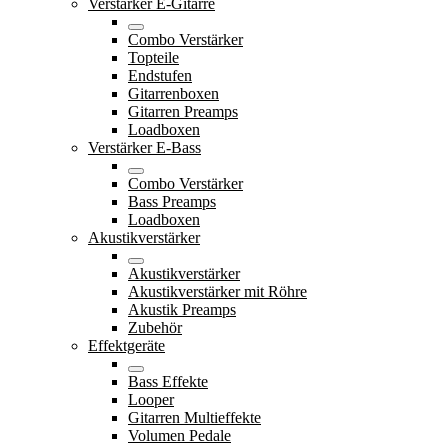
Verstärker E-Gitarre
Combo Verstärker
Topteile
Endstufen
Gitarrenboxen
Gitarren Preamps
Loadboxen
Verstärker E-Bass
Combo Verstärker
Bass Preamps
Loadboxen
Akustikverstärker
Akustikverstärker
Akustikverstärker mit Röhre
Akustik Preamps
Zubehör
Effektgeräte
Bass Effekte
Looper
Gitarren Multieffekte
Volumen Pedale