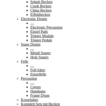
Splash Becken
Crash Becken
China Becken
Effektbecken
Electronic Drums
Electronic Percussion
Einzel Pads
Trigger Module
Trigger Pedale
Snare Drums
Metall Snares
Holz Snares
Felle
Fell-Sätze
Einzelfelle
Percussion
Cajons
Handpans
Frame Drum
Kesselsätze
Komplett Sets mit Becken