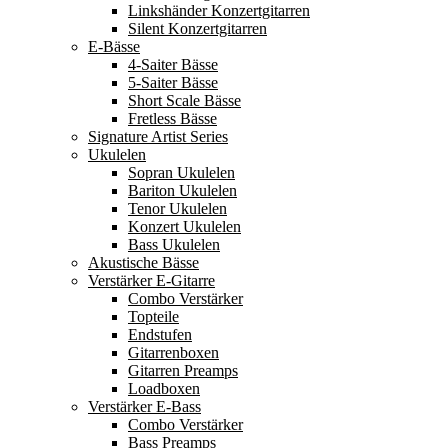
Linkshänder Konzertgitarren
Silent Konzertgitarren
E-Bässe
4-Saiter Bässe
5-Saiter Bässe
Short Scale Bässe
Fretless Bässe
Signature Artist Series
Ukulelen
Sopran Ukulelen
Bariton Ukulelen
Tenor Ukulelen
Konzert Ukulelen
Bass Ukulelen
Akustische Bässe
Verstärker E-Gitarre
Combo Verstärker
Topteile
Endstufen
Gitarrenboxen
Gitarren Preamps
Loadboxen
Verstärker E-Bass
Combo Verstärker
Bass Preamps