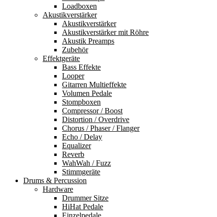
Loadboxen
Akustikverstärker
Akustikverstärker
Akustikverstärker mit Röhre
Akustik Preamps
Zubehör
Effektgeräte
Bass Effekte
Looper
Gitarren Multieffekte
Volumen Pedale
Stompboxen
Compressor / Boost
Distortion / Overdrive
Chorus / Phaser / Flanger
Echo / Delay
Equalizer
Reverb
WahWah / Fuzz
Stimmgeräte
Drums & Percussion
Hardware
Drummer Sitze
HiHat Pedale
Einzelpedale