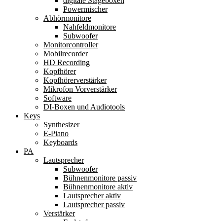
digitale Stageboxen
Powermischer
Abhörmonitore
Nahfeldmonitore
Subwoofer
Monitorcontroller
Mobilrecorder
HD Recording
Kopfhörer
Kopfhörerverstärker
Mikrofon Vorverstärker
Software
DI-Boxen und Audiotools
Keys
Synthesizer
E-Piano
Keyboards
PA
Lautsprecher
Subwoofer
Bühnenmonitore passiv
Bühnenmonitore aktiv
Lautsprecher aktiv
Lautsprecher passiv
Verstärker