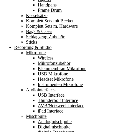
Handpans
Frame Drum
Kesselsätze
Komplett Sets mit Becken
Komplett Sets m. Hardware
Bags & Cases
Schlagzeug Zubehör
Sticks
Recording & Studio
Mikrofone
Wireless
Mikrofonzubehör
Kleinmembran Mikrofone
USB Mikrofone
Headset Mikrofone
Instrumenten Mikrofone
Audiointerfaces
USB Interface
Thunderbolt Interface
AVB/Netzwerk Interface
iPad Interface
Mischpulte
Analogmischpulte
Digitalmischpulte