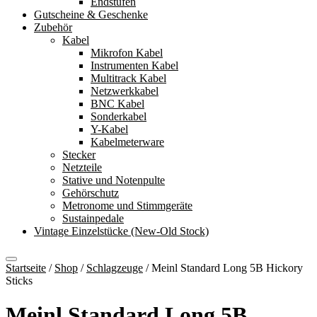
Endstufen
Gutscheine & Geschenke
Zubehör
Kabel
Mikrofon Kabel
Instrumenten Kabel
Multitrack Kabel
Netzwerkkabel
BNC Kabel
Sonderkabel
Y-Kabel
Kabelmeterware
Stecker
Netzteile
Stative und Notenpulte
Gehörschutz
Metronome und Stimmgeräte
Sustainpedale
Vintage Einzelstücke (New-Old Stock)
Startseite
/
Shop
/
Schlagzeuge
/
Meinl Standard Long 5B Hickory
Sticks
Meinl Standard Long 5B