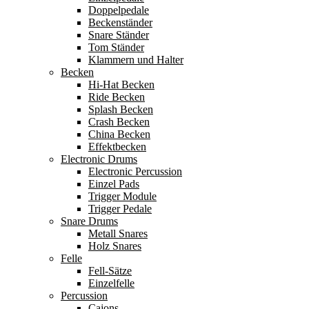
Doppelpedale
Beckenständer
Snare Ständer
Tom Ständer
Klammern und Halter
Becken
Hi-Hat Becken
Ride Becken
Splash Becken
Crash Becken
China Becken
Effektbecken
Electronic Drums
Electronic Percussion
Einzel Pads
Trigger Module
Trigger Pedale
Snare Drums
Metall Snares
Holz Snares
Felle
Fell-Sätze
Einzelfelle
Percussion
Cajons