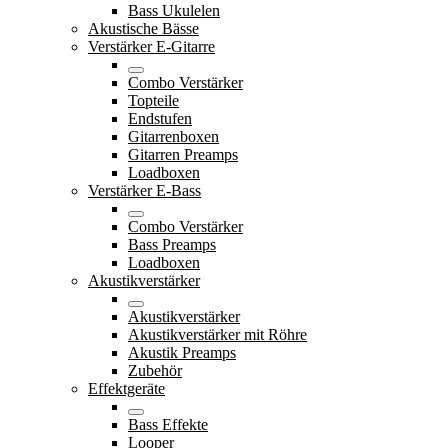
Bass Ukulelen
Akustische Bässe
Verstärker E-Gitarre
Combo Verstärker
Topteile
Endstufen
Gitarrenboxen
Gitarren Preamps
Loadboxen
Verstärker E-Bass
Combo Verstärker
Bass Preamps
Loadboxen
Akustikverstärker
Akustikverstärker
Akustikverstärker mit Röhre
Akustik Preamps
Zubehör
Effektgeräte
Bass Effekte
Looper