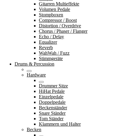
Gitarren Multieffekte
Volumen Pedale
Stompboxen
Compressor / Boost
Distortion / Overdrive
Chorus / Phaser / Flanger
Echo / Delay
Equalizer
Reverb
WahWah / Fuzz
Stimmgeräte
Drums & Percussion
Hardware
Drummer Sitze
HiHat Pedale
Einzelpedale
Doppelpedale
Beckenständer
Snare Ständer
Tom Ständer
Klammern und Halter
Becken