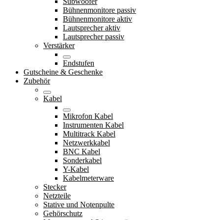
Subwoofer
Bühnenmonitore passiv
Bühnenmonitore aktiv
Lautsprecher aktiv
Lautsprecher passiv
Verstärker
Endstufen
Gutscheine & Geschenke
Zubehör
Kabel
Mikrofon Kabel
Instrumenten Kabel
Multitrack Kabel
Netzwerkkabel
BNC Kabel
Sonderkabel
Y-Kabel
Kabelmeterware
Stecker
Netzteile
Stative und Notenpulte
Gehörschutz