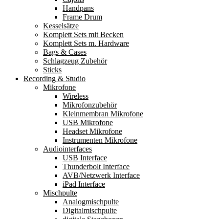
Handpans
Frame Drum
Kesselsätze
Komplett Sets mit Becken
Komplett Sets m. Hardware
Bags & Cases
Schlagzeug Zubehör
Sticks
Recording & Studio
Mikrofone
Wireless
Mikrofonzubehör
Kleinmembran Mikrofone
USB Mikrofone
Headset Mikrofone
Instrumenten Mikrofone
Audiointerfaces
USB Interface
Thunderbolt Interface
AVB/Netzwerk Interface
iPad Interface
Mischpulte
Analogmischpulte
Digitalmischpulte