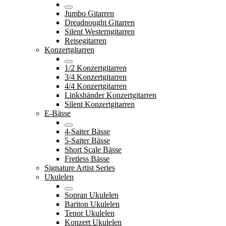
Jumbo Gitarren
Dreadnought Gitarren
Silent Westerngitarren
Reisegitarren
Konzertgitarren
1/2 Konzertgitarren
3/4 Konzertgitarren
4/4 Konzertgitarren
Linkshänder Konzertgitarren
Silent Konzertgitarren
E-Bässe
4-Saiter Bässe
5-Saiter Bässe
Short Scale Bässe
Fretless Bässe
Signature Artist Series
Ukulelen
Sopran Ukulelen
Bariton Ukulelen
Tenor Ukulelen
Konzert Ukulelen