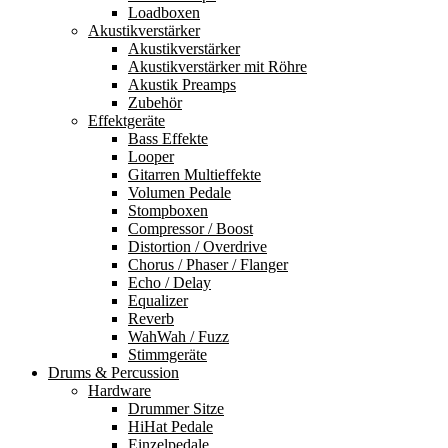
Loadboxen
Akustikverstärker
Akustikverstärker
Akustikverstärker mit Röhre
Akustik Preamps
Zubehör
Effektgeräte
Bass Effekte
Looper
Gitarren Multieffekte
Volumen Pedale
Stompboxen
Compressor / Boost
Distortion / Overdrive
Chorus / Phaser / Flanger
Echo / Delay
Equalizer
Reverb
WahWah / Fuzz
Stimmgeräte
Drums & Percussion
Hardware
Drummer Sitze
HiHat Pedale
Einzelpedale