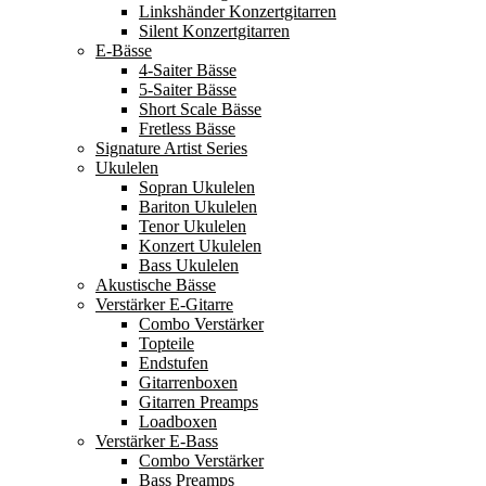
Linkshänder Konzertgitarren
Silent Konzertgitarren
E-Bässe
4-Saiter Bässe
5-Saiter Bässe
Short Scale Bässe
Fretless Bässe
Signature Artist Series
Ukulelen
Sopran Ukulelen
Bariton Ukulelen
Tenor Ukulelen
Konzert Ukulelen
Bass Ukulelen
Akustische Bässe
Verstärker E-Gitarre
Combo Verstärker
Topteile
Endstufen
Gitarrenboxen
Gitarren Preamps
Loadboxen
Verstärker E-Bass
Combo Verstärker
Bass Preamps