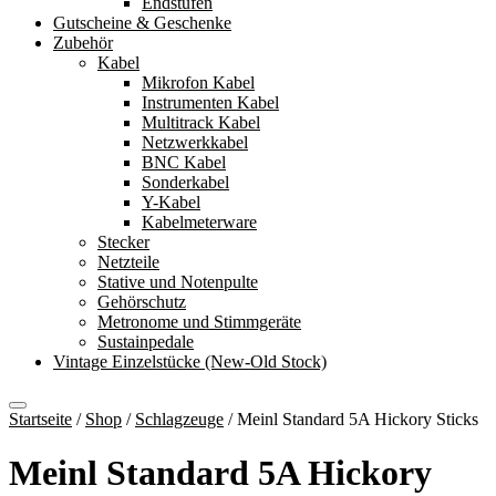
Endstufen
Gutscheine & Geschenke
Zubehör
Kabel
Mikrofon Kabel
Instrumenten Kabel
Multitrack Kabel
Netzwerkkabel
BNC Kabel
Sonderkabel
Y-Kabel
Kabelmeterware
Stecker
Netzteile
Stative und Notenpulte
Gehörschutz
Metronome und Stimmgeräte
Sustainpedale
Vintage Einzelstücke (New-Old Stock)
Startseite
/
Shop
/
Schlagzeuge
/
Meinl Standard 5A Hickory Sticks
Meinl Standard 5A Hickory