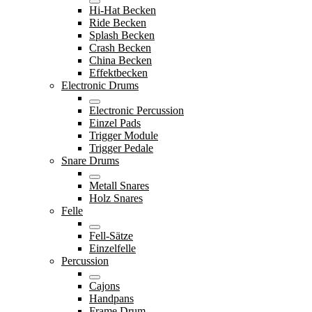
Hi-Hat Becken
Ride Becken
Splash Becken
Crash Becken
China Becken
Effektbecken
Electronic Drums
Electronic Percussion
Einzel Pads
Trigger Module
Trigger Pedale
Snare Drums
Metall Snares
Holz Snares
Felle
Fell-Sätze
Einzelfelle
Percussion
Cajons
Handpans
Frame Drum