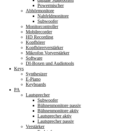
digitale Stageboxen
Powermischer
Abhörmonitore
Nahfeldmonitore
Subwoofer
Monitorcontroller
Mobilrecorder
HD Recording
Kopfhörer
Kopfhörerverstärker
Mikrofon Vorverstärker
Software
DI-Boxen und Audiotools
Keys
Synthesizer
E-Piano
Keyboards
PA
Lautsprecher
Subwoofer
Bühnenmonitore passiv
Bühnenmonitore aktiv
Lautsprecher aktiv
Lautsprecher passiv
Verstärker