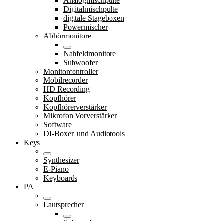
Analogmischpulte
Digitalmischpulte
digitale Stageboxen
Powermischer
Abhörmonitore
Nahfeldmonitore
Subwoofer
Monitorcontroller
Mobilrecorder
HD Recording
Kopfhörer
Kopfhörerverstärker
Mikrofon Vorverstärker
Software
DI-Boxen und Audiotools
Keys
Synthesizer
E-Piano
Keyboards
PA
Lautsprecher