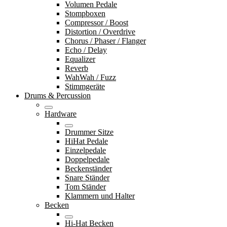
Volumen Pedale
Stompboxen
Compressor / Boost
Distortion / Overdrive
Chorus / Phaser / Flanger
Echo / Delay
Equalizer
Reverb
WahWah / Fuzz
Stimmgeräte
Drums & Percussion
Hardware
Drummer Sitze
HiHat Pedale
Einzelpedale
Doppelpedale
Beckenständer
Snare Ständer
Tom Ständer
Klammern und Halter
Becken
Hi-Hat Becken