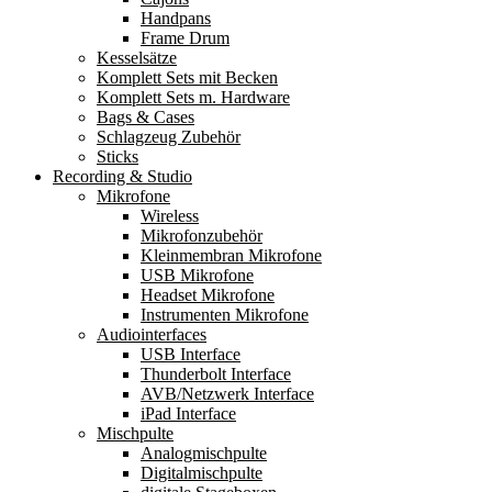
Handpans
Frame Drum
Kesselsätze
Komplett Sets mit Becken
Komplett Sets m. Hardware
Bags & Cases
Schlagzeug Zubehör
Sticks
Recording & Studio
Mikrofone
Wireless
Mikrofonzubehör
Kleinmembran Mikrofone
USB Mikrofone
Headset Mikrofone
Instrumenten Mikrofone
Audiointerfaces
USB Interface
Thunderbolt Interface
AVB/Netzwerk Interface
iPad Interface
Mischpulte
Analogmischpulte
Digitalmischpulte