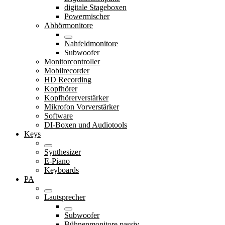
digitale Stageboxen
Powermischer
Abhörmonitore
Nahfeldmonitore
Subwoofer
Monitorcontroller
Mobilrecorder
HD Recording
Kopfhörer
Kopfhörerverstärker
Mikrofon Vorverstärker
Software
DI-Boxen und Audiotools
Keys
Synthesizer
E-Piano
Keyboards
PA
Lautsprecher
Subwoofer
Bühnenmonitore passiv