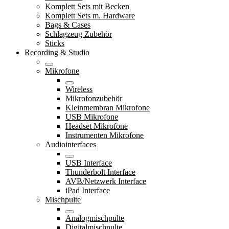
Komplett Sets mit Becken
Komplett Sets m. Hardware
Bags & Cases
Schlagzeug Zubehör
Sticks
Recording & Studio
Mikrofone
Wireless
Mikrofonzubehör
Kleinmembran Mikrofone
USB Mikrofone
Headset Mikrofone
Instrumenten Mikrofone
Audiointerfaces
USB Interface
Thunderbolt Interface
AVB/Netzwerk Interface
iPad Interface
Mischpulte
Analogmischpulte
Digitalmischpulte