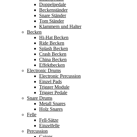
Doppelpedale
Beckenständer
Snare Ständer
Tom Ständer
Klammern und Halter
Becken
Hi-Hat Becken
Ride Becken
Splash Becken
Crash Becken
China Becken
Effektbecken
Electronic Drums
Electronic Percussion
Einzel Pads
Trigger Module
Trigger Pedale
Snare Drums
Metall Snares
Holz Snares
Felle
Fell-Sätze
Einzelfelle
Percussion
Cajons