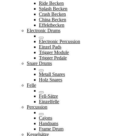
Ride Becken
Splash Becken
Crash Becken
China Becken
Effektbecken
Electronic Drums
Electronic Percussion
Einzel Pads
Trigger Module
Trigger Pedale
Snare Drums
Metall Snares
Holz Snares
Felle
Fell-Sätze
Einzelfelle
Percussion
Cajons
Handpans
Frame Drum
Kesselsätze