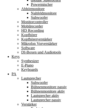
digitale Stageboxen
Powermischer
Abhörmonitore
Nahfeldmonitore
Subwoofer
Monitorcontroller
Mobilrecorder
HD Recording
Kopfhörer
Kopfhörerverstärker
Mikrofon Vorverstärker
Software
DI-Boxen und Audiotools
Keys
Synthesizer
E-Piano
Keyboards
PA
Lautsprecher
Subwoofer
Bühnenmonitore passiv
Bühnenmonitore aktiv
Lautsprecher aktiv
Lautsprecher passiv
Verstärker