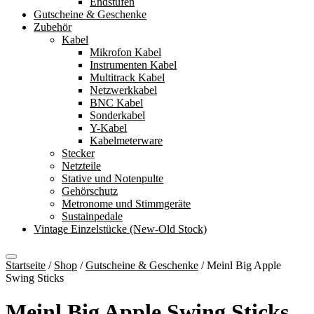
Endstufen
Gutscheine & Geschenke
Zubehör
Kabel
Mikrofon Kabel
Instrumenten Kabel
Multitrack Kabel
Netzwerkkabel
BNC Kabel
Sonderkabel
Y-Kabel
Kabelmeterware
Stecker
Netzteile
Stative und Notenpulte
Gehörschutz
Metronome und Stimmgeräte
Sustainpedale
Vintage Einzelstücke (New-Old Stock)
Startseite
/
Shop
/
Gutscheine & Geschenke
/
Meinl Big Apple
Swing Sticks
Meinl Big Apple Swing Sticks