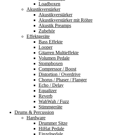
Loadboxen
Akustikverstärker
Akustikverstärker
Akustikverstärker mit Röhre
Akustik Preamps
Zubehör
Effektgeräte
Bass Effekte
Looper
Gitarren Multieffekte
Volumen Pedale
Stompboxen
Compressor / Boost
Distortion / Overdrive
Chorus / Phaser / Flanger
Echo / Delay
Equalizer
Reverb
WahWah / Fuzz
Stimmgeräte
Drums & Percussion
Hardware
Drummer Sitze
HiHat Pedale
Einzelpedale