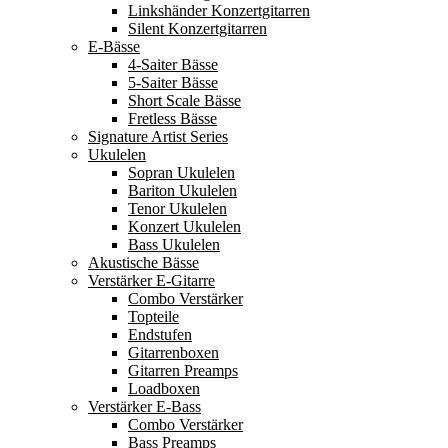
Linkshänder Konzertgitarren
Silent Konzertgitarren
E-Bässe
4-Saiter Bässe
5-Saiter Bässe
Short Scale Bässe
Fretless Bässe
Signature Artist Series
Ukulelen
Sopran Ukulelen
Bariton Ukulelen
Tenor Ukulelen
Konzert Ukulelen
Bass Ukulelen
Akustische Bässe
Verstärker E-Gitarre
Combo Verstärker
Topteile
Endstufen
Gitarrenboxen
Gitarren Preamps
Loadboxen
Verstärker E-Bass
Combo Verstärker
Bass Preamps