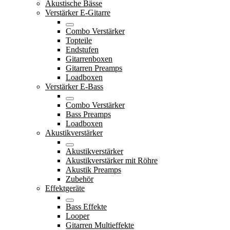
Akustische Bässe
Verstärker E-Gitarre
Combo Verstärker
Topteile
Endstufen
Gitarrenboxen
Gitarren Preamps
Loadboxen
Verstärker E-Bass
Combo Verstärker
Bass Preamps
Loadboxen
Akustikverstärker
Akustikverstärker
Akustikverstärker mit Röhre
Akustik Preamps
Zubehör
Effektgeräte
Bass Effekte
Looper
Gitarren Multieffekte