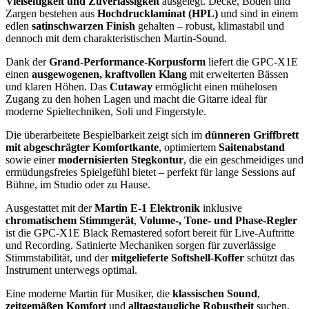
Vielseitigkeit und Zuverlässigkeit
ausgelegt. Decke, Boden und
Zargen bestehen aus
Hochdrucklaminat (HPL)
und sind in einem
edlen
satinschwarzen Finish
gehalten – robust, klimastabil und
dennoch mit dem charakteristischen Martin-Sound.
Dank der
Grand-Performance-Korpusform
liefert die GPC-X1E
einen
ausgewogenen, kraftvollen Klang
mit erweiterten Bässen
und klaren Höhen. Das
Cutaway
ermöglicht einen mühelosen
Zugang zu den hohen Lagen und macht die Gitarre ideal für
moderne Spieltechniken, Soli und Fingerstyle.
Die überarbeitete Bespielbarkeit zeigt sich im
dünneren Griffbrett
mit abgeschrägter Komfortkante
, optimiertem
Saitenabstand
sowie einer
modernisierten Stegkontur
, die ein geschmeidiges und
ermüdungsfreies Spielgefühl bietet – perfekt für lange Sessions auf
Bühne, im Studio oder zu Hause.
Ausgestattet mit der
Martin E-1 Elektronik
inklusive
chromatischem Stimmgerät
,
Volume-, Tone- und Phase-Regler
ist die GPC-X1E Black Remastered sofort bereit für Live-Auftritte
und Recording. Satinierte Mechaniken sorgen für zuverlässige
Stimmstabilität, und der
mitgelieferte Softshell-Koffer
schützt das
Instrument unterwegs optimal.
Eine moderne Martin für Musiker, die
klassischen Sound
,
zeitgemäßen Komfort
und
alltagstaugliche Robustheit
suchen.