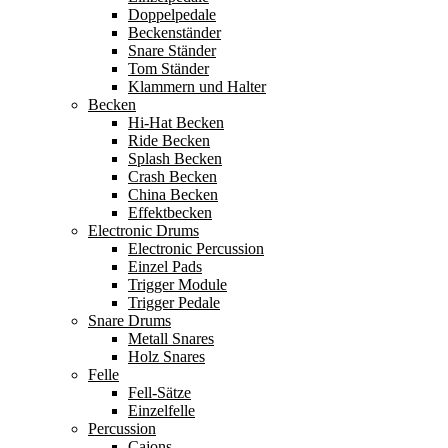
Doppelpedale
Beckenständer
Snare Ständer
Tom Ständer
Klammern und Halter
Becken
Hi-Hat Becken
Ride Becken
Splash Becken
Crash Becken
China Becken
Effektbecken
Electronic Drums
Electronic Percussion
Einzel Pads
Trigger Module
Trigger Pedale
Snare Drums
Metall Snares
Holz Snares
Felle
Fell-Sätze
Einzelfelle
Percussion
Cajons