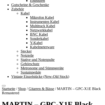
Endstufen
Gutscheine & Geschenke
Zubehör
Kabel
Mikrofon Kabel
Instrumenten Kabel
Multitrack Kabel
Netzwerkkabel
BNC Kabel
Sonderkabel
Y-Kabel
Kabelmeterware
Stecker
Netzteile
Stative und Notenpulte
Gehörschutz
Metronome und Stimmgeräte
Sustainpedale
Vintage Einzelstücke (New-Old Stock)
Startseite
/
Shop
/
Gitarren & Bässe
/
MARTIN – GPC-X1E Black
Remastered
MARTIN – GPC-X1E Black