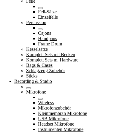
Felle
Fell-Sätze
Einzelfelle
Percussion
Cajons
Handpans
Frame Drum
Kesselsätze
Komplett Sets mit Becken
Komplett Sets m. Hardware
Bags & Cases
Schlagzeug Zubehör
Sticks
Recording & Studio
Mikrofone
Wireless
Mikrofonzubehör
Kleinmembran Mikrofone
USB Mikrofone
Headset Mikrofone
Instrumenten Mikrofone