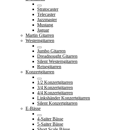
Stratocaster
Telecaster
Jazzmaster
Mustang
Jaguar
Martin Gitarren
Westerngitarren
Jumbo Gitarren
Dreadnought Gitarren
Silent Westerngitarren
Reisegitarren
Konzertgitarren
1/2 Konzertgitarren
3/4 Konzertgitarren
4/4 Konzertgitarren
Linkshänder Konzertgitarren
Silent Konzertgitarren
E-Bässe
4-Saiter Bässe
5-Saiter Bässe
Short Scale Bässe