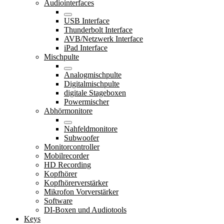
Audiointerfaces
USB Interface
Thunderbolt Interface
AVB/Netzwerk Interface
iPad Interface
Mischpulte
Analogmischpulte
Digitalmischpulte
digitale Stageboxen
Powermischer
Abhörmonitore
Nahfeldmonitore
Subwoofer
Monitorcontroller
Mobilrecorder
HD Recording
Kopfhörer
Kopfhörerverstärker
Mikrofon Vorverstärker
Software
DI-Boxen und Audiotools
Keys