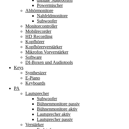
digitale Stageboxen
Powermischer
Abhörmonitore
Nahfeldmonitore
Subwoofer
Monitorcontroller
Mobilrecorder
HD Recording
Kopfhörer
Kopfhörerverstärker
Mikrofon Vorverstärker
Software
DI-Boxen und Audiotools
Keys
Synthesizer
E-Piano
Keyboards
PA
Lautsprecher
Subwoofer
Bühnenmonitore passiv
Bühnenmonitore aktiv
Lautsprecher aktiv
Lautsprecher passiv
Verstärker