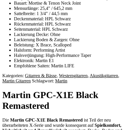
Bauart: Mortise & Tenon Neck Joint
Mensurlänge: 25,4″ / 645,2 mm
Sattelbreite: 1 3/4″ / 44,5 mm
Deckenmaterial: HPL Schwarz
Rückenmaterial: HPL Schwarz
Seitenmaterial: HPL Schwarz
Lackierung Decke: Ohne
Lackierung Boden & Zargen: Ohne
Beleistung: X Brace, Scalloped
Halsform: Performing Artist
Halsverjüngung: High-Performance Taper
Elektronik: Martin E1
Empfohlene Saiten: Martin LIFE
Kategorien:
Gitarren & Bässe
,
Westerngitarren
,
Akustikgitarren
,
Martin Gitarren
Schlagwort:
Martin
Martin GPC-X1E Black
Remastered
Die
Martin GPC-X1E Black Remastered
ist Teil der neu
überarbeiteten X-Serie und wurde konsequent auf
Spielkomfort,