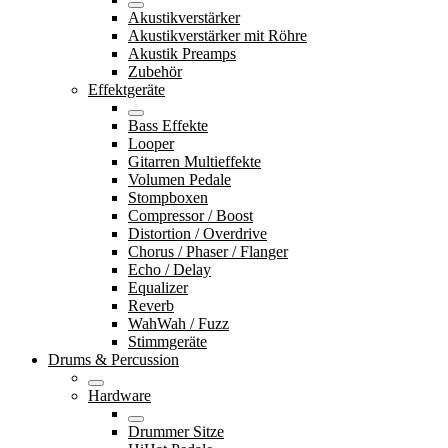
Akustikverstärker
Akustikverstärker mit Röhre
Akustik Preamps
Zubehör
Effektgeräte
Bass Effekte
Looper
Gitarren Multieffekte
Volumen Pedale
Stompboxen
Compressor / Boost
Distortion / Overdrive
Chorus / Phaser / Flanger
Echo / Delay
Equalizer
Reverb
WahWah / Fuzz
Stimmgeräte
Drums & Percussion
Hardware
Drummer Sitze