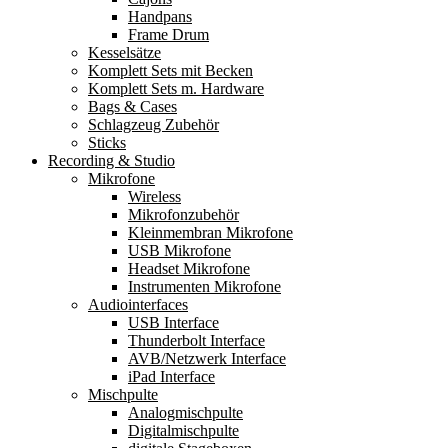
Handpans
Frame Drum
Kesselsätze
Komplett Sets mit Becken
Komplett Sets m. Hardware
Bags & Cases
Schlagzeug Zubehör
Sticks
Recording & Studio
Mikrofone
Wireless
Mikrofonzubehör
Kleinmembran Mikrofone
USB Mikrofone
Headset Mikrofone
Instrumenten Mikrofone
Audiointerfaces
USB Interface
Thunderbolt Interface
AVB/Netzwerk Interface
iPad Interface
Mischpulte
Analogmischpulte
Digitalmischpulte