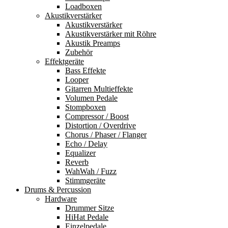
Loadboxen
Akustikverstärker
Akustikverstärker
Akustikverstärker mit Röhre
Akustik Preamps
Zubehör
Effektgeräte
Bass Effekte
Looper
Gitarren Multieffekte
Volumen Pedale
Stompboxen
Compressor / Boost
Distortion / Overdrive
Chorus / Phaser / Flanger
Echo / Delay
Equalizer
Reverb
WahWah / Fuzz
Stimmgeräte
Drums & Percussion
Hardware
Drummer Sitze
HiHat Pedale
Einzelpedale