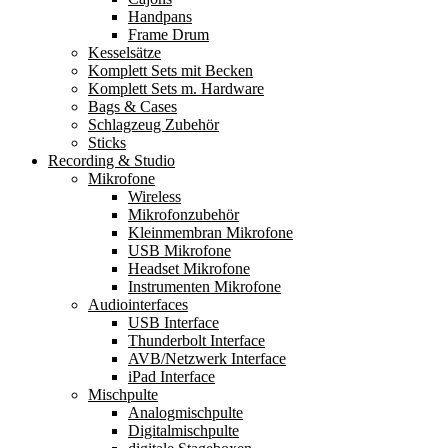
Handpans
Frame Drum
Kesselsätze
Komplett Sets mit Becken
Komplett Sets m. Hardware
Bags & Cases
Schlagzeug Zubehör
Sticks
Recording & Studio
Mikrofone
Wireless
Mikrofonzubehör
Kleinmembran Mikrofone
USB Mikrofone
Headset Mikrofone
Instrumenten Mikrofone
Audiointerfaces
USB Interface
Thunderbolt Interface
AVB/Netzwerk Interface
iPad Interface
Mischpulte
Analogmischpulte
Digitalmischpulte