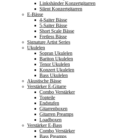
Linkshänder Konzertgitarren
Silent Konzertgitarren
E-Bässe
4-Saiter Bässe
5-Saiter Bässe
Short Scale Bässe
Fretless Bässe
Signature Artist Series
Ukulelen
Sopran Ukulelen
Bariton Ukulelen
Tenor Ukulelen
Konzert Ukulelen
Bass Ukulelen
Akustische Bässe
Verstärker E-Gitarre
Combo Verstärker
Topteile
Endstufen
Gitarrenboxen
Gitarren Preamps
Loadboxen
Verstärker E-Bass
Combo Verstärker
Bass Preamps