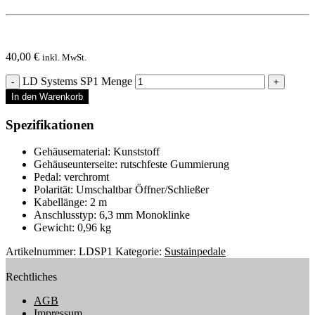
40,00
€
inkl. MwSt.
LD Systems SP1 Menge
In den Warenkorb
Spezifikationen
Gehäusematerial: Kunststoff
Gehäuseunterseite: rutschfeste Gummierung
Pedal: verchromt
Polarität: Umschaltbar Öffner/Schließer
Kabellänge: 2 m
Anschlusstyp: 6,3 mm Monoklinke
Gewicht: 0,96 kg
Artikelnummer:
LDSP1
Kategorie:
Sustainpedale
Rechtliches
AGB
Impressum