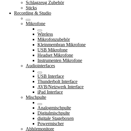
Schlagzeug Zubehör
Sticks
Recording & Studio
Mikrofone
Wireless
Mikrofonzubehör
Kleinmembran Mikrofone
USB Mikrofone
Headset Mikrofone
Instrumenten Mikrofone
Audiointerfaces
USB Interface
Thunderbolt Interface
AVB/Netzwerk Interface
iPad Interface
Mischpulte
Analogmischpulte
Digitalmischpulte
digitale Stageboxen
Powermischer
Abhörmonitore