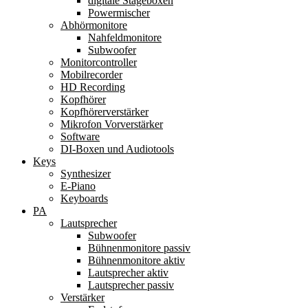
digitale Stageboxen
Powermischer
Abhörmonitore
Nahfeldmonitore
Subwoofer
Monitorcontroller
Mobilrecorder
HD Recording
Kopfhörer
Kopfhörerverstärker
Mikrofon Vorverstärker
Software
DI-Boxen und Audiotools
Keys
Synthesizer
E-Piano
Keyboards
PA
Lautsprecher
Subwoofer
Bühnenmonitore passiv
Bühnenmonitore aktiv
Lautsprecher aktiv
Lautsprecher passiv
Verstärker