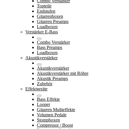
Combo Verstärker
Topteile
Endstufen
Gitarrenboxen
Gitarren Preamps
Loadboxen
Verstärker E-Bass
Combo Verstärker
Bass Preamps
Loadboxen
Akustikverstärker
Akustikverstärker
Akustikverstärker mit Röhre
Akustik Preamps
Zubehör
Effektgeräte
Bass Effekte
Looper
Gitarren Multieffekte
Volumen Pedale
Stompboxen
Compressor / Boost