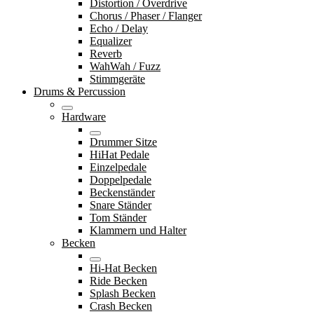
Distortion / Overdrive
Chorus / Phaser / Flanger
Echo / Delay
Equalizer
Reverb
WahWah / Fuzz
Stimmgeräte
Drums & Percussion
Hardware
Drummer Sitze
HiHat Pedale
Einzelpedale
Doppelpedale
Beckenständer
Snare Ständer
Tom Ständer
Klammern und Halter
Becken
Hi-Hat Becken
Ride Becken
Splash Becken
Crash Becken