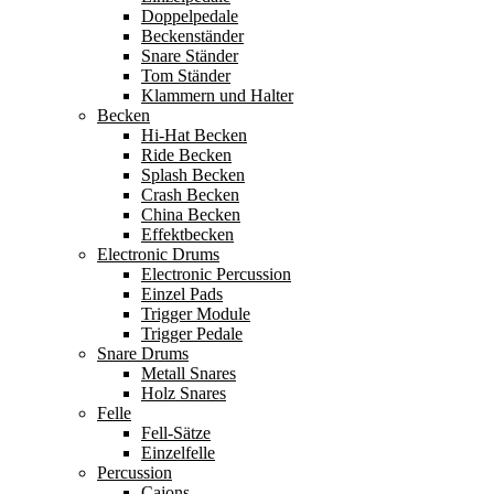
Doppelpedale
Beckenständer
Snare Ständer
Tom Ständer
Klammern und Halter
Becken
Hi-Hat Becken
Ride Becken
Splash Becken
Crash Becken
China Becken
Effektbecken
Electronic Drums
Electronic Percussion
Einzel Pads
Trigger Module
Trigger Pedale
Snare Drums
Metall Snares
Holz Snares
Felle
Fell-Sätze
Einzelfelle
Percussion
Cajons