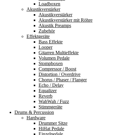
Loadboxen
Akustikverstärker
Akustikverstärker
Akustikverstärker mit Röhre
Akustik Preamps
Zubehör
Effektgeräte
Bass Effekte
Looper
Gitarren Multieffekte
Volumen Pedale
Stompboxen
Compressor / Boost
Distortion / Overdrive
Chorus / Phaser / Flanger
Echo / Delay
Equalizer
Reverb
WahWah / Fuzz
Stimmgeräte
Drums & Percussion
Hardware
Drummer Sitze
HiHat Pedale
Einzelpedale