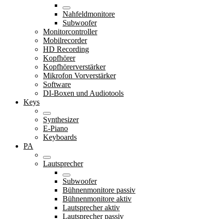
Nahfeldmonitore
Subwoofer
Monitorcontroller
Mobilrecorder
HD Recording
Kopfhörer
Kopfhörerverstärker
Mikrofon Vorverstärker
Software
DI-Boxen und Audiotools
Keys
Synthesizer
E-Piano
Keyboards
PA
Lautsprecher
Subwoofer
Bühnenmonitore passiv
Bühnenmonitore aktiv
Lautsprecher aktiv
Lautsprecher passiv