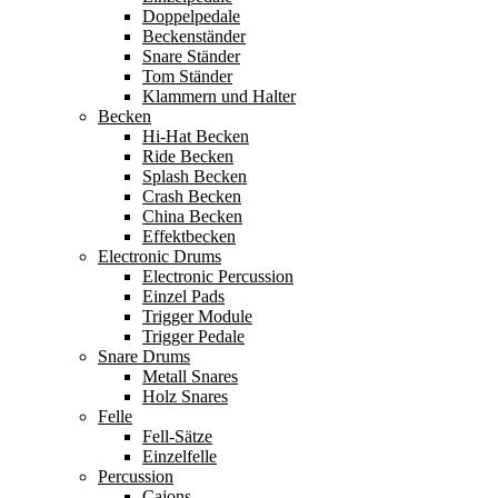
Doppelpedale
Beckenständer
Snare Ständer
Tom Ständer
Klammern und Halter
Becken
Hi-Hat Becken
Ride Becken
Splash Becken
Crash Becken
China Becken
Effektbecken
Electronic Drums
Electronic Percussion
Einzel Pads
Trigger Module
Trigger Pedale
Snare Drums
Metall Snares
Holz Snares
Felle
Fell-Sätze
Einzelfelle
Percussion
Cajons