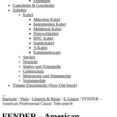
Endstufen
Gutscheine & Geschenke
Zubehör
Kabel
Mikrofon Kabel
Instrumenten Kabel
Multitrack Kabel
Netzwerkkabel
BNC Kabel
Sonderkabel
Y-Kabel
Kabelmeterware
Stecker
Netzteile
Stative und Notenpulte
Gehörschutz
Metronome und Stimmgeräte
Sustainpedale
Vintage Einzelstücke (New-Old Stock)
Startseite
/
Shop
/
Gitarren & Bässe
/
E-Gitarre
/
FENDER –
American Professional Classic Telecaster®
FENDER – American