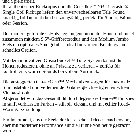
und Spielbarkeit.
Ihr authentischer Erlekorpus und die Coastline™ ’63 Telecaster®
Single-Coil Pickups liefern den unverwechselbaren Tele-Sound –
knackig, brillant und durchsetzungsfähig, perfekt für Studio, Bühne
oder Session.
Der modern geformte C-Hals liegt angenehm in der Hand und bietet
zusammen mit dem 9.5″-Griffbrettradius und den Medium Jumbo
Frets ein optimales Spielgefühl – ideal für saubere Bendings und
schnelles Greifen.
Mit dem innovativen Greasebucket™ Tone-System kannst du
Höhen reduzieren, ohne an Präsenz zu verlieren – perfekt für
kontrollierte, warme Sounds bei vollem Ausdruck.
Die gestaggerten ClassicGear™ Mechaniken sorgen für maximale
Stimmstabilität und verleihen der Gitarre gleichzeitig einen echten
Vintage-Look.
Abgerundet wird das Gesamtbild durch legendäre Fender® Finishes
in sanft verblassten Farben – stilvoll, elegant und mit echter Road-
Worn-Ausstrahlung.
Ein Instrument, das die Seele der klassischen Telecaster® bewahrt,
aber mit moderner Performance auf die Bühne von heute gebracht
wurde.