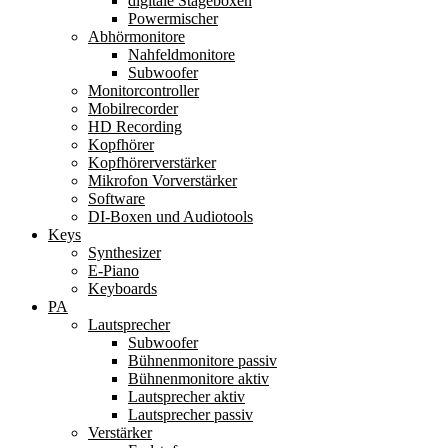
digitale Stageboxen
Powermischer
Abhörmonitore
Nahfeldmonitore
Subwoofer
Monitorcontroller
Mobilrecorder
HD Recording
Kopfhörer
Kopfhörerverstärker
Mikrofon Vorverstärker
Software
DI-Boxen und Audiotools
Keys
Synthesizer
E-Piano
Keyboards
PA
Lautsprecher
Subwoofer
Bühnenmonitore passiv
Bühnenmonitore aktiv
Lautsprecher aktiv
Lautsprecher passiv
Verstärker