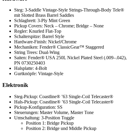
Steg: 3-Saddle Vintage-Style Strings-Through-Body Tele®
mit Slotted Brass Barrel Saddles
Schlagbrett: 3-Ply Mint Green
Pickup Covers: Neck – Chrome; Bridge – None
Regler: Knurled Flat-Top
Schalterspitze: Barrel Style
Hardware-Finish: Nickel/Chrome
Mechaniken: Fender® ClassicGear™ Staggered
String Trees: Dual-Wing
Saiten: Fender® USA 250L Nickel Plated Steel (.009–.042),
PN 0730250403
Halsplatte: 4-Bolt
Gurtknöpfe: Vintage-Style
Elektronik
Steg-Pickup: Coastline® ’63 Single-Coil Telecaster®
Hals-Pickup: Coastline® ’63 Single-Coil Telecaster®
Pickup-Konfiguration: SS
Steuerungen: Master Volume, Master Tone
Umschaltung: 3-Position Toggle
Position 1: Bridge Pickup
Position 2: Bridge und Middle Pickup