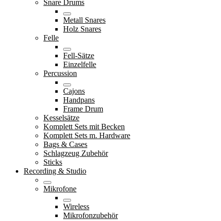
Snare Drums
Metall Snares
Holz Snares
Felle
Fell-Sätze
Einzelfelle
Percussion
Cajons
Handpans
Frame Drum
Kesselsätze
Komplett Sets mit Becken
Komplett Sets m. Hardware
Bags & Cases
Schlagzeug Zubehör
Sticks
Recording & Studio
Mikrofone
Wireless
Mikrofonzubehör