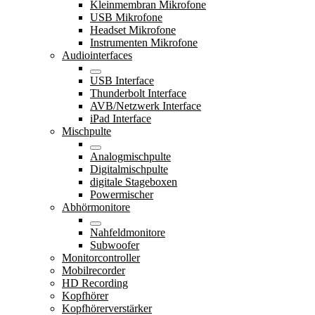
Kleinmembran Mikrofone
USB Mikrofone
Headset Mikrofone
Instrumenten Mikrofone
Audiointerfaces
USB Interface
Thunderbolt Interface
AVB/Netzwerk Interface
iPad Interface
Mischpulte
Analogmischpulte
Digitalmischpulte
digitale Stageboxen
Powermischer
Abhörmonitore
Nahfeldmonitore
Subwoofer
Monitorcontroller
Mobilrecorder
HD Recording
Kopfhörer
Kopfhörerverstärker