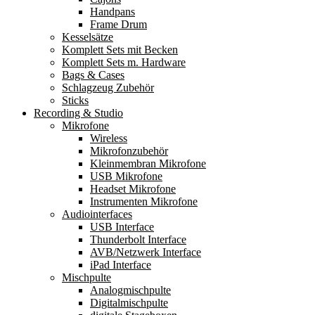
Handpans
Frame Drum
Kesselsätze
Komplett Sets mit Becken
Komplett Sets m. Hardware
Bags & Cases
Schlagzeug Zubehör
Sticks
Recording & Studio
Mikrofone
Wireless
Mikrofonzubehör
Kleinmembran Mikrofone
USB Mikrofone
Headset Mikrofone
Instrumenten Mikrofone
Audiointerfaces
USB Interface
Thunderbolt Interface
AVB/Netzwerk Interface
iPad Interface
Mischpulte
Analogmischpulte
Digitalmischpulte