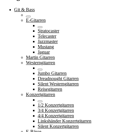
Git & Bass
E-Gitarren
Stratocaster
Telecaster
Jazzmaster
Mustang
Jaguar
Martin Gitarren
Westerngitarren
Jumbo Gitarren
Dreadnought Gitarren
Silent Westerngitarren
Reisegitarren
Konzertgitarren
1/2 Konzertgitarren
3/4 Konzertgitarren
4/4 Konzertgitarren
Linkshänder Konzertgitarren
Silent Konzertgitarren
E-Bässe