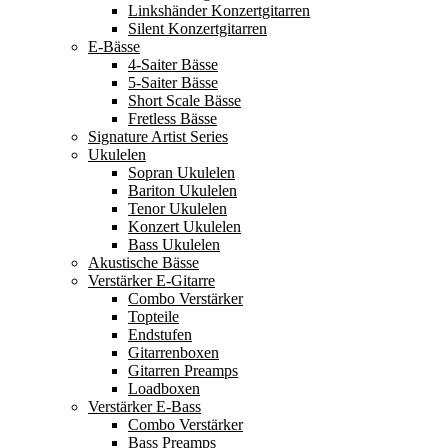
Linkshänder Konzertgitarren
Silent Konzertgitarren
E-Bässe
4-Saiter Bässe
5-Saiter Bässe
Short Scale Bässe
Fretless Bässe
Signature Artist Series
Ukulelen
Sopran Ukulelen
Bariton Ukulelen
Tenor Ukulelen
Konzert Ukulelen
Bass Ukulelen
Akustische Bässe
Verstärker E-Gitarre
Combo Verstärker
Topteile
Endstufen
Gitarrenboxen
Gitarren Preamps
Loadboxen
Verstärker E-Bass
Combo Verstärker
Bass Preamps