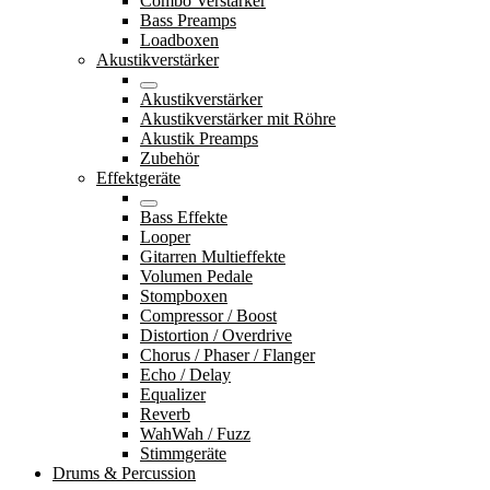
Combo Verstärker
Bass Preamps
Loadboxen
Akustikverstärker
Akustikverstärker
Akustikverstärker mit Röhre
Akustik Preamps
Zubehör
Effektgeräte
Bass Effekte
Looper
Gitarren Multieffekte
Volumen Pedale
Stompboxen
Compressor / Boost
Distortion / Overdrive
Chorus / Phaser / Flanger
Echo / Delay
Equalizer
Reverb
WahWah / Fuzz
Stimmgeräte
Drums & Percussion