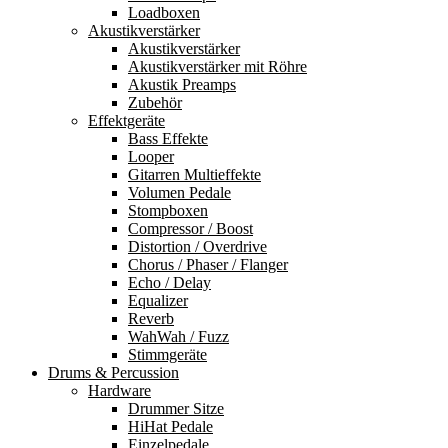
Loadboxen
Akustikverstärker
Akustikverstärker
Akustikverstärker mit Röhre
Akustik Preamps
Zubehör
Effektgeräte
Bass Effekte
Looper
Gitarren Multieffekte
Volumen Pedale
Stompboxen
Compressor / Boost
Distortion / Overdrive
Chorus / Phaser / Flanger
Echo / Delay
Equalizer
Reverb
WahWah / Fuzz
Stimmgeräte
Drums & Percussion
Hardware
Drummer Sitze
HiHat Pedale
Einzelpedale