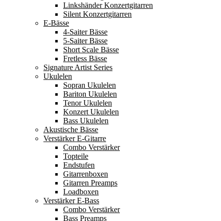
Linkshänder Konzertgitarren
Silent Konzertgitarren
E-Bässe
4-Saiter Bässe
5-Saiter Bässe
Short Scale Bässe
Fretless Bässe
Signature Artist Series
Ukulelen
Sopran Ukulelen
Bariton Ukulelen
Tenor Ukulelen
Konzert Ukulelen
Bass Ukulelen
Akustische Bässe
Verstärker E-Gitarre
Combo Verstärker
Topteile
Endstufen
Gitarrenboxen
Gitarren Preamps
Loadboxen
Verstärker E-Bass
Combo Verstärker
Bass Preamps