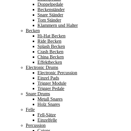
Doppelpedale
Beckenständer
Snare Ständer
Tom Ständer
Klammern und Halter
Becken
Hi-Hat Becken
Ride Becken
Splash Becken
Crash Becken
China Becken
Effektbecken
Electronic Drums
Electronic Percussion
Einzel Pads
Trigger Module
Trigger Pedale
Snare Drums
Metall Snares
Holz Snares
Felle
Fell-Sätze
Einzelfelle
Percussion
Cajons