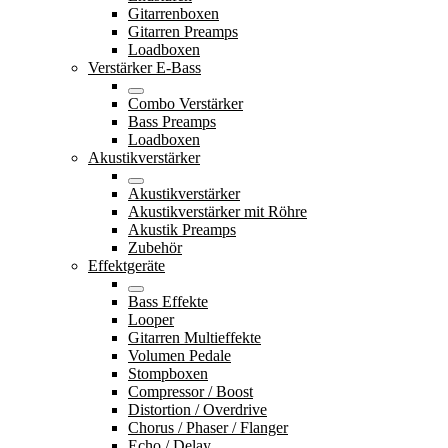
Gitarrenboxen
Gitarren Preamps
Loadboxen
Verstärker E-Bass
Combo Verstärker
Bass Preamps
Loadboxen
Akustikverstärker
Akustikverstärker
Akustikverstärker mit Röhre
Akustik Preamps
Zubehör
Effektgeräte
Bass Effekte
Looper
Gitarren Multieffekte
Volumen Pedale
Stompboxen
Compressor / Boost
Distortion / Overdrive
Chorus / Phaser / Flanger
Echo / Delay