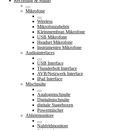
Recording & Studio
Mikrofone
Wireless
Mikrofonzubehör
Kleinmembran Mikrofone
USB Mikrofone
Headset Mikrofone
Instrumenten Mikrofone
Audiointerfaces
USB Interface
Thunderbolt Interface
AVB/Netzwerk Interface
iPad Interface
Mischpulte
Analogmischpulte
Digitalmischpulte
digitale Stageboxen
Powermischer
Abhörmonitore
Nahfeldmonitore