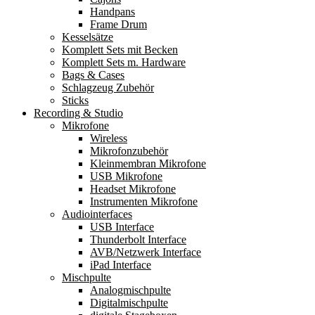
Handpans
Frame Drum
Kesselsätze
Komplett Sets mit Becken
Komplett Sets m. Hardware
Bags & Cases
Schlagzeug Zubehör
Sticks
Recording & Studio
Mikrofone
Wireless
Mikrofonzubehör
Kleinmembran Mikrofone
USB Mikrofone
Headset Mikrofone
Instrumenten Mikrofone
Audiointerfaces
USB Interface
Thunderbolt Interface
AVB/Netzwerk Interface
iPad Interface
Mischpulte
Analogmischpulte
Digitalmischpulte