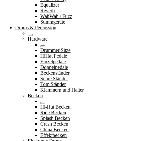
Equalizer
Reverb
WahWah / Fuzz
Stimmgeräte
Drums & Percussion
Hardware
Drummer Sitze
HiHat Pedale
Einzelpedale
Doppelpedale
Beckenständer
Snare Ständer
Tom Ständer
Klammern und Halter
Becken
Hi-Hat Becken
Ride Becken
Splash Becken
Crash Becken
China Becken
Effektbecken
Electronic Drums