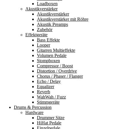
Loadboxen
Akustikverstärker
Akustikverstärker
Akustikverstärker mit Röhre
Akustik Preamps
Zubehör
Effektgeräte
Bass Effekte
Looper
Gitarren Multieffekte
Volumen Pedale
Stompboxen
Compressor / Boost
Distortion / Overdrive
Chorus / Phaser / Flanger
Echo / Delay
Equalizer
Reverb
WahWah / Fuzz
Stimmgeräte
Drums & Percussion
Hardware
Drummer Sitze
HiHat Pedale
Einzelpedale