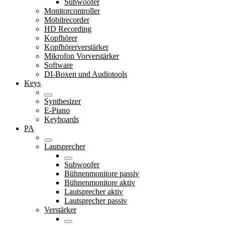
Subwoofer
Monitorcontroller
Mobilrecorder
HD Recording
Kopfhörer
Kopfhörerverstärker
Mikrofon Vorverstärker
Software
DI-Boxen und Audiotools
Keys
Synthesizer
E-Piano
Keyboards
PA
Lautsprecher
Subwoofer
Bühnenmonitore passiv
Bühnenmonitore aktiv
Lautsprecher aktiv
Lautsprecher passiv
Verstärker