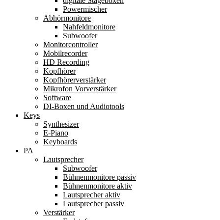
digitale Stageboxen
Powermischer
Abhörmonitore
Nahfeldmonitore
Subwoofer
Monitorcontroller
Mobilrecorder
HD Recording
Kopfhörer
Kopfhörerverstärker
Mikrofon Vorverstärker
Software
DI-Boxen und Audiotools
Keys
Synthesizer
E-Piano
Keyboards
PA
Lautsprecher
Subwoofer
Bühnenmonitore passiv
Bühnenmonitore aktiv
Lautsprecher aktiv
Lautsprecher passiv
Verstärker