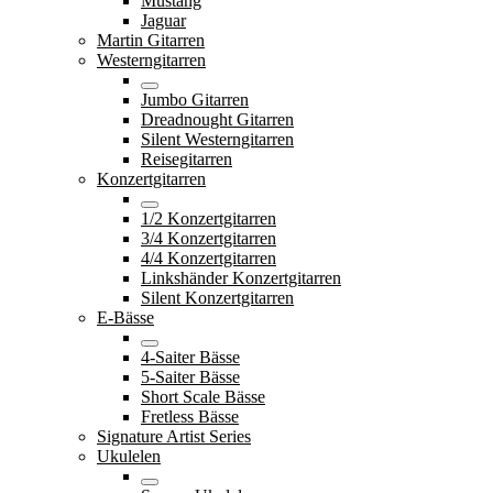
Mustang
Jaguar
Martin Gitarren
Westerngitarren
Jumbo Gitarren
Dreadnought Gitarren
Silent Westerngitarren
Reisegitarren
Konzertgitarren
1/2 Konzertgitarren
3/4 Konzertgitarren
4/4 Konzertgitarren
Linkshänder Konzertgitarren
Silent Konzertgitarren
E-Bässe
4-Saiter Bässe
5-Saiter Bässe
Short Scale Bässe
Fretless Bässe
Signature Artist Series
Ukulelen