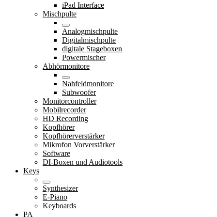
iPad Interface
Mischpulte
Analogmischpulte
Digitalmischpulte
digitale Stageboxen
Powermischer
Abhörmonitore
Nahfeldmonitore
Subwoofer
Monitorcontroller
Mobilrecorder
HD Recording
Kopfhörer
Kopfhörerverstärker
Mikrofon Vorverstärker
Software
DI-Boxen und Audiotools
Keys
Synthesizer
E-Piano
Keyboards
PA