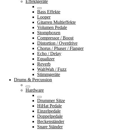
Effektgeräte
Bass Effekte
Looper
Gitarren Multieffekte
Volumen Pedale
Stompboxen
Compressor / Boost
Distortion / Overdrive
Chorus / Phaser / Flanger
Echo / Delay
Equalizer
Reverb
WahWah / Fuzz
Stimmgeräte
Drums & Percussion
Hardware
Drummer Sitze
HiHat Pedale
Einzelpedale
Doppelpedale
Beckenständer
Snare Ständer