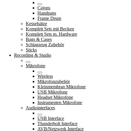
Cajons
Handpans
Frame Drum
Kesselsätze
Komplett Sets mit Becken
Komplett Sets m. Hardware
Bags & Cases
Schlagzeug Zubehör
Sticks
Recording & Studio
Mikrofone
Wireless
Mikrofonzubehör
Kleinmembran Mikrofone
USB Mikrofone
Headset Mikrofone
Instrumenten Mikrofone
Audiointerfaces
USB Interface
Thunderbolt Interface
AVB/Netzwerk Interface