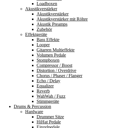
Loadboxen
Akustikverstärker
Akustikverstärker
Akustikverstärker mit Röhre
Akustik Preamps
Zubehör
Effektgeräte
Bass Effekte
Looper
Gitarren Multieffekte
Volumen Pedale
Stompboxen
Compressor / Boost
Distortion / Overdrive
Chorus / Phaser / Flanger
Echo / Delay
Equalizer
Reverb
WahWah / Fuzz
Stimmgeräte
Drums & Percussion
Hardware
Drummer Sitze
HiHat Pedale
Einzelpedale