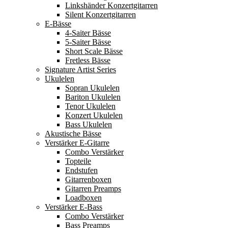
Linkshänder Konzertgitarren
Silent Konzertgitarren
E-Bässe
4-Saiter Bässe
5-Saiter Bässe
Short Scale Bässe
Fretless Bässe
Signature Artist Series
Ukulelen
Sopran Ukulelen
Bariton Ukulelen
Tenor Ukulelen
Konzert Ukulelen
Bass Ukulelen
Akustische Bässe
Verstärker E-Gitarre
Combo Verstärker
Topteile
Endstufen
Gitarrenboxen
Gitarren Preamps
Loadboxen
Verstärker E-Bass
Combo Verstärker
Bass Preamps