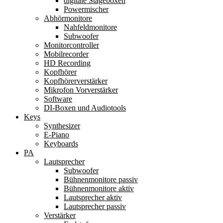
digitale Stageboxen
Powermischer
Abhörmonitore
Nahfeldmonitore
Subwoofer
Monitorcontroller
Mobilrecorder
HD Recording
Kopfhörer
Kopfhörerverstärker
Mikrofon Vorverstärker
Software
DI-Boxen und Audiotools
Keys
Synthesizer
E-Piano
Keyboards
PA
Lautsprecher
Subwoofer
Bühnenmonitore passiv
Bühnenmonitore aktiv
Lautsprecher aktiv
Lautsprecher passiv
Verstärker