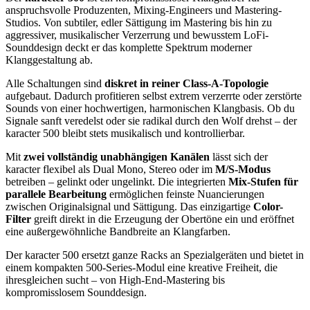
anspruchsvolle Produzenten, Mixing-Engineers und Mastering-
Studios. Von subtiler, edler Sättigung im Mastering bis hin zu
aggressiver, musikalischer Verzerrung und bewusstem LoFi-
Sounddesign deckt er das komplette Spektrum moderner
Klanggestaltung ab.
Alle Schaltungen sind
diskret in reiner Class-A-Topologie
aufgebaut. Dadurch profitieren selbst extrem verzerrte oder zerstörte
Sounds von einer hochwertigen, harmonischen Klangbasis. Ob du
Signale sanft veredelst oder sie radikal durch den Wolf drehst – der
karacter 500 bleibt stets musikalisch und kontrollierbar.
Mit
zwei vollständig unabhängigen Kanälen
lässt sich der
karacter flexibel als Dual Mono, Stereo oder im
M/S-Modus
betreiben – gelinkt oder ungelinkt. Die integrierten
Mix-Stufen für
parallele Bearbeitung
ermöglichen feinste Nuancierungen
zwischen Originalsignal und Sättigung. Das einzigartige
Color-
Filter
greift direkt in die Erzeugung der Obertöne ein und eröffnet
eine außergewöhnliche Bandbreite an Klangfarben.
Der karacter 500 ersetzt ganze Racks an Spezialgeräten und bietet in
einem kompakten 500-Series-Modul eine kreative Freiheit, die
ihresgleichen sucht – von High-End-Mastering bis
kompromisslosem Sounddesign.