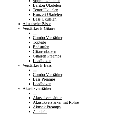
Sopran Ukulelen
Bariton Ukulelen
Tenor Ukulelen
Konzert Ukulelen
Bass Ukulelen
Akustische Bässe
Verstärker E-Gitarre
Combo Verstärker
Topteile
Endstufen
Gitarrenboxen
Gitarren Preamps
Loadboxen
Verstärker E-Bass
Combo Verstärker
Bass Preamps
Loadboxen
Akustikverstärker
Akustikverstärker
Akustikverstärker mit Röhre
Akustik Preamps
Zubehör