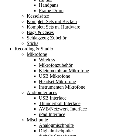
Handpans
Frame Drum
Kesselsätze
Komplett Sets mit Becken
Komplett Sets m. Hardware
Bags & Cases
Schlagzeug Zubehör
Sticks
Recording & Studio
Mikrofone
Wireless
Mikrofonzubehör
Kleinmembran Mikrofone
USB Mikrofone
Headset Mikrofone
Instrumenten Mikrofone
Audiointerfaces
USB Interface
Thunderbolt Interface
AVB/Netzwerk Interface
iPad Interface
Mischpulte
Analogmischpulte
Digitalmischpulte