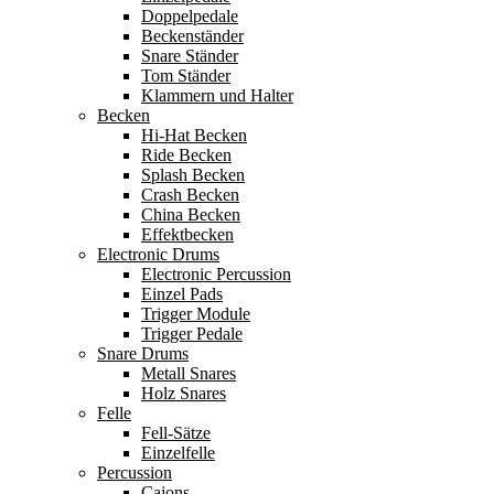
Doppelpedale
Beckenständer
Snare Ständer
Tom Ständer
Klammern und Halter
Becken
Hi-Hat Becken
Ride Becken
Splash Becken
Crash Becken
China Becken
Effektbecken
Electronic Drums
Electronic Percussion
Einzel Pads
Trigger Module
Trigger Pedale
Snare Drums
Metall Snares
Holz Snares
Felle
Fell-Sätze
Einzelfelle
Percussion
Cajons