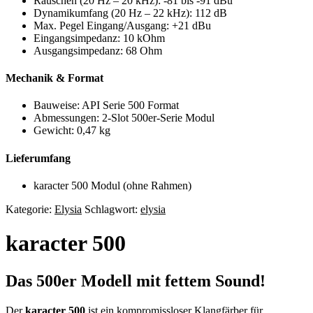
Rauschen (20 Hz – 20 kHz): -81 bis -91 dBu
Dynamikumfang (20 Hz – 22 kHz): 112 dB
Max. Pegel Eingang/Ausgang: +21 dBu
Eingangsimpedanz: 10 kOhm
Ausgangsimpedanz: 68 Ohm
Mechanik & Format
Bauweise: API Serie 500 Format
Abmessungen: 2-Slot 500er-Serie Modul
Gewicht: 0,47 kg
Lieferumfang
karacter 500 Modul (ohne Rahmen)
Kategorie:
Elysia
Schlagwort:
elysia
karacter 500
Das 500er Modell mit fettem Sound!
Der
karacter 500
ist ein kompromissloser Klangfärber für