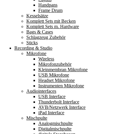
Handpans
Frame Drum
Kesselsätze
Komplett Sets mit Becken
Komplett Sets m. Hardware
Bags & Cases
Schlagzeug Zubehör
Sticks
Recording & Studio
Mikrofone
Wireless
Mikrofonzubehör
Kleinmembran Mikrofone
USB Mikrofone
Headset Mikrofone
Instrumenten Mikrofone
Audiointerfaces
USB Interface
Thunderbolt Interface
AVB/Netzwerk Interface
iPad Interface
Mischpulte
Analogmischpulte
Digitalmischpulte