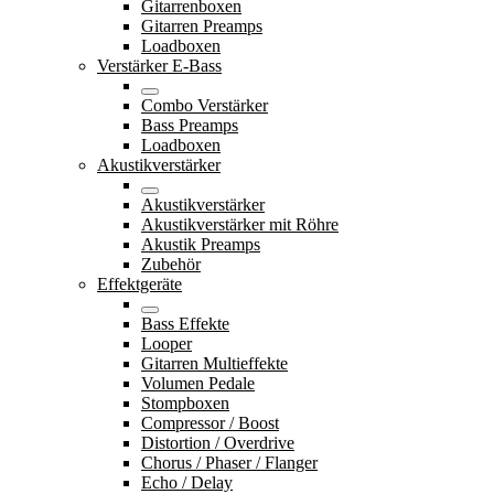
Gitarrenboxen
Gitarren Preamps
Loadboxen
Verstärker E-Bass
Combo Verstärker
Bass Preamps
Loadboxen
Akustikverstärker
Akustikverstärker
Akustikverstärker mit Röhre
Akustik Preamps
Zubehör
Effektgeräte
Bass Effekte
Looper
Gitarren Multieffekte
Volumen Pedale
Stompboxen
Compressor / Boost
Distortion / Overdrive
Chorus / Phaser / Flanger
Echo / Delay