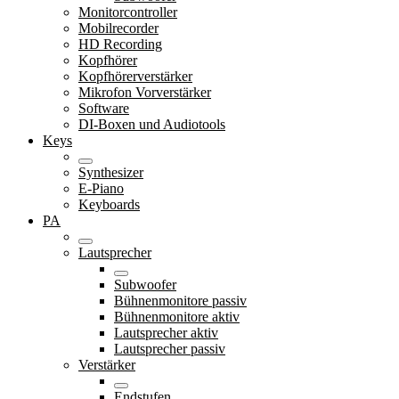
Monitorcontroller
Mobilrecorder
HD Recording
Kopfhörer
Kopfhörerverstärker
Mikrofon Vorverstärker
Software
DI-Boxen und Audiotools
Keys
Synthesizer
E-Piano
Keyboards
PA
Lautsprecher
Subwoofer
Bühnenmonitore passiv
Bühnenmonitore aktiv
Lautsprecher aktiv
Lautsprecher passiv
Verstärker
Endstufen