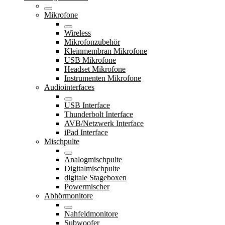
Mikrofone
Wireless
Mikrofonzubehör
Kleinmembran Mikrofone
USB Mikrofone
Headset Mikrofone
Instrumenten Mikrofone
Audiointerfaces
USB Interface
Thunderbolt Interface
AVB/Netzwerk Interface
iPad Interface
Mischpulte
Analogmischpulte
Digitalmischpulte
digitale Stageboxen
Powermischer
Abhörmonitore
Nahfeldmonitore
Subwoofer