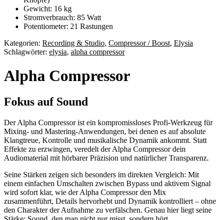
Gewicht: 16 kg
Stromverbrauch: 85 Watt
Potentiometer: 21 Rastungen
Kategorien:
Recording & Studio
,
Compressor / Boost
,
Elysia
Schlagwörter:
elysia
,
alpha compressor
Alpha Compressor
Fokus auf Sound
Der Alpha Compressor ist ein kompromissloses Profi-Werkzeug für
Mixing- und Mastering-Anwendungen, bei denen es auf absolute
Klangtreue, Kontrolle und musikalische Dynamik ankommt. Statt
Effekte zu erzwingen, veredelt der Alpha Compressor dein
Audiomaterial mit hörbarer Präzision und natürlicher Transparenz.
Seine Stärken zeigen sich besonders im direkten Vergleich: Mit
einem einfachen Umschalten zwischen Bypass und aktivem Signal
wird sofort klar, wie der Alpha Compressor den Mix
zusammenführt, Details hervorhebt und Dynamik kontrolliert – ohne
den Charakter der Aufnahme zu verfälschen. Genau hier liegt seine
Stärke: Sound, den man nicht nur misst, sondern hört.