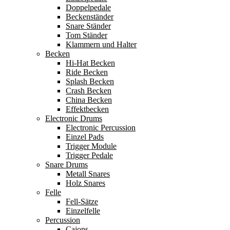
Doppelpedale
Beckenständer
Snare Ständer
Tom Ständer
Klammern und Halter
Becken
Hi-Hat Becken
Ride Becken
Splash Becken
Crash Becken
China Becken
Effektbecken
Electronic Drums
Electronic Percussion
Einzel Pads
Trigger Module
Trigger Pedale
Snare Drums
Metall Snares
Holz Snares
Felle
Fell-Sätze
Einzelfelle
Percussion
Cajons