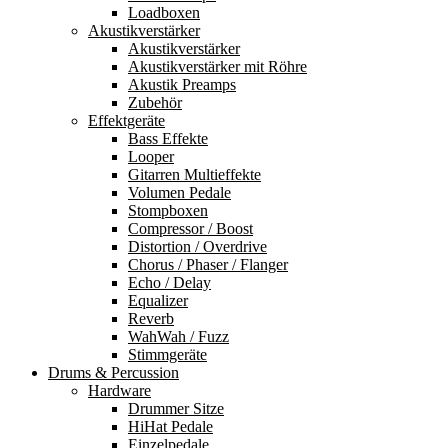
Loadboxen
Akustikverstärker
Akustikverstärker
Akustikverstärker mit Röhre
Akustik Preamps
Zubehör
Effektgeräte
Bass Effekte
Looper
Gitarren Multieffekte
Volumen Pedale
Stompboxen
Compressor / Boost
Distortion / Overdrive
Chorus / Phaser / Flanger
Echo / Delay
Equalizer
Reverb
WahWah / Fuzz
Stimmgeräte
Drums & Percussion
Hardware
Drummer Sitze
HiHat Pedale
Einzelpedale