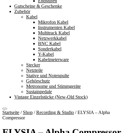
Endstufen
Gutscheine & Geschenke
Zubehör
Kabel
Mikrofon Kabel
Instrumenten Kabel
Multitrack Kabel
Netzwerkkabel
BNC Kabel
Sonderkabel
Y-Kabel
Kabelmeterware
Stecker
Netzteile
Stative und Notenpulte
Gehörschutz
Metronome und Stimmgeräte
Sustainpedale
Vintage Einzelstücke (New-Old Stock)
Startseite
/
Shop
/
Recording & Studio
/
ELYSIA – Alpha
Compressor
ELYSIA – Alpha Compressor