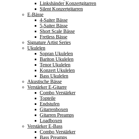
Linkshänder Konzertgitarren
Silent Konzertgitarren
E-Bässe
4-Saiter Bässe
5-Saiter Bässe
Short Scale Bässe
Fretless Bässe
Signature Artist Series
Ukulelen
Sopran Ukulelen
Bariton Ukulelen
Tenor Ukulelen
Konzert Ukulelen
Bass Ukulelen
Akustische Bässe
Verstärker E-Gitarre
Combo Verstärker
Topteile
Endstufen
Gitarrenboxen
Gitarren Preamps
Loadboxen
Verstärker E-Bass
Combo Verstärker
Bass Preamps