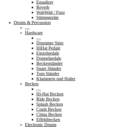
Equalizer
Reverb
WahWah / Fuzz
Stimmgeräte
Drums & Percussion
Hardware
Drummer Sitze
HiHat Pedale
Einzelpedale
Doppelpedale
Beckenständer
Snare Ständer
Tom Ständer
Klammern und Halter
Becken
Hi-Hat Becken
Ride Becken
Splash Becken
Crash Becken
China Becken
Effektbecken
Electronic Drums