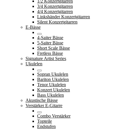
1/2 Konzertgitarren
3/4 Konzertgitarren
4/4 Konzertgitarren
Linkshänder Konzertgitarren
Silent Konzertgitarren
E-Bässe
4-Saiter Bässe
5-Saiter Bässe
Short Scale Bässe
Fretless Bässe
Signature Artist Series
Ukulelen
Sopran Ukulelen
Bariton Ukulelen
Tenor Ukulelen
Konzert Ukulelen
Bass Ukulelen
Akustische Bässe
Verstärker E-Gitarre
Combo Verstärker
Topteile
Endstufen