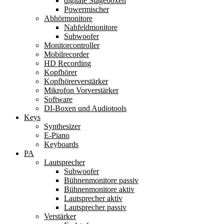
digitale Stageboxen
Powermischer
Abhörmonitore
Nahfeldmonitore
Subwoofer
Monitorcontroller
Mobilrecorder
HD Recording
Kopfhörer
Kopfhörerverstärker
Mikrofon Vorverstärker
Software
DI-Boxen und Audiotools
Keys
Synthesizer
E-Piano
Keyboards
PA
Lautsprecher
Subwoofer
Bühnenmonitore passiv
Bühnenmonitore aktiv
Lautsprecher aktiv
Lautsprecher passiv
Verstärker