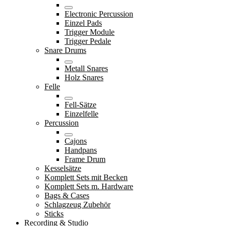
Electronic Percussion
Einzel Pads
Trigger Module
Trigger Pedale
Snare Drums
Metall Snares
Holz Snares
Felle
Fell-Sätze
Einzelfelle
Percussion
Cajons
Handpans
Frame Drum
Kesselsätze
Komplett Sets mit Becken
Komplett Sets m. Hardware
Bags & Cases
Schlagzeug Zubehör
Sticks
Recording & Studio