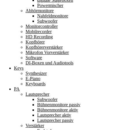
digitale Stageboxen
Powermischer
Abhörmonitore
Nahfeldmonitore
Subwoofer
Monitorcontroller
Mobilrecorder
HD Recording
Kopfhörer
Kopfhörerverstärker
Mikrofon Vorverstärker
Software
DI-Boxen und Audiotools
Keys
Synthesizer
E-Piano
Keyboards
PA
Lautsprecher
Subwoofer
Bühnenmonitore passiv
Bühnenmonitore aktiv
Lautsprecher aktiv
Lautsprecher passiv
Verstärker