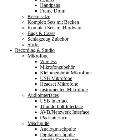
Handpans
Frame Drum
Kesselsätze
Komplett Sets mit Becken
Komplett Sets m. Hardware
Bags & Cases
Schlagzeug Zubehör
Sticks
Recording & Studio
Mikrofone
Wireless
Mikrofonzubehör
Kleinmembran Mikrofone
USB Mikrofone
Headset Mikrofone
Instrumenten Mikrofone
Audiointerfaces
USB Interface
Thunderbolt Interface
AVB/Netzwerk Interface
iPad Interface
Mischpulte
Analogmischpulte
Digitalmischpulte