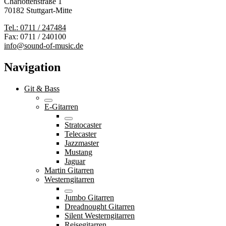
Charlottenstraße 1
70182 Stuttgart-Mitte
Tel.: 0711 / 247484
Fax: 0711 / 240100
info@sound-of-music.de
Navigation
Git & Bass
E-Gitarren
Stratocaster
Telecaster
Jazzmaster
Mustang
Jaguar
Martin Gitarren
Westerngitarren
Jumbo Gitarren
Dreadnought Gitarren
Silent Westerngitarren
Reisegitarren