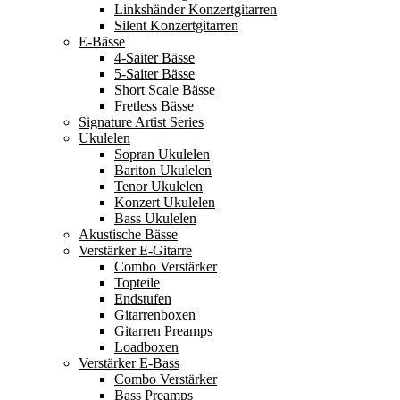
Linkshänder Konzertgitarren
Silent Konzertgitarren
E-Bässe
4-Saiter Bässe
5-Saiter Bässe
Short Scale Bässe
Fretless Bässe
Signature Artist Series
Ukulelen
Sopran Ukulelen
Bariton Ukulelen
Tenor Ukulelen
Konzert Ukulelen
Bass Ukulelen
Akustische Bässe
Verstärker E-Gitarre
Combo Verstärker
Topteile
Endstufen
Gitarrenboxen
Gitarren Preamps
Loadboxen
Verstärker E-Bass
Combo Verstärker
Bass Preamps