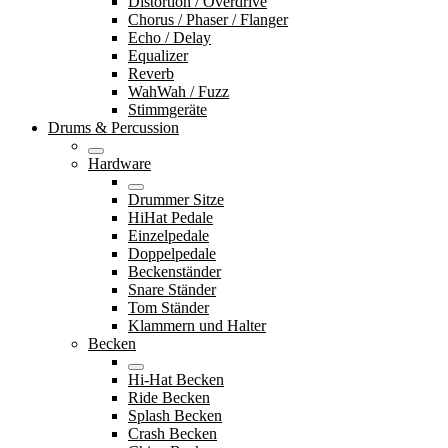
Distortion / Overdrive
Chorus / Phaser / Flanger
Echo / Delay
Equalizer
Reverb
WahWah / Fuzz
Stimmgeräte
Drums & Percussion
Hardware
Drummer Sitze
HiHat Pedale
Einzelpedale
Doppelpedale
Beckenständer
Snare Ständer
Tom Ständer
Klammern und Halter
Becken
Hi-Hat Becken
Ride Becken
Splash Becken
Crash Becken