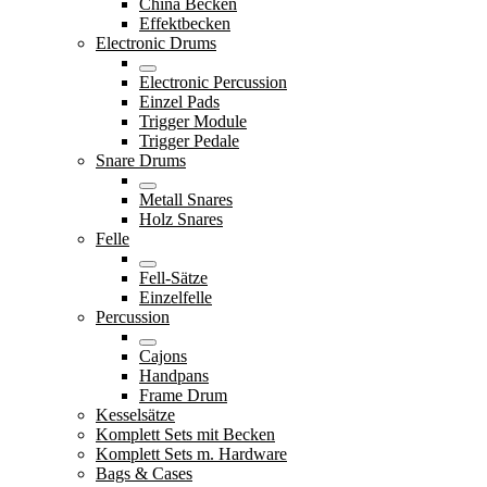
China Becken
Effektbecken
Electronic Drums
Electronic Percussion
Einzel Pads
Trigger Module
Trigger Pedale
Snare Drums
Metall Snares
Holz Snares
Felle
Fell-Sätze
Einzelfelle
Percussion
Cajons
Handpans
Frame Drum
Kesselsätze
Komplett Sets mit Becken
Komplett Sets m. Hardware
Bags & Cases