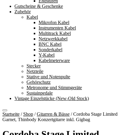
Endstufen
Gutscheine & Geschenke
Zubehör
Kabel
Mikrofon Kabel
Instrumenten Kabel
Multitrack Kabel
Netzwerkkabel
BNC Kabel
Sonderkabel
Y-Kabel
Kabelmeterware
Stecker
Netzteile
Stative und Notenpulte
Gehörschutz
Metronome und Stimmgeräte
Sustainpedale
Vintage Einzelstücke (New-Old Stock)
Startseite
/
Shop
/
Gitarren & Bässe
/
Cordoba Stage Limited
Garnet, Thinbody Konzertgitarre inkl. Gigbag
Cordoba Stage Limited