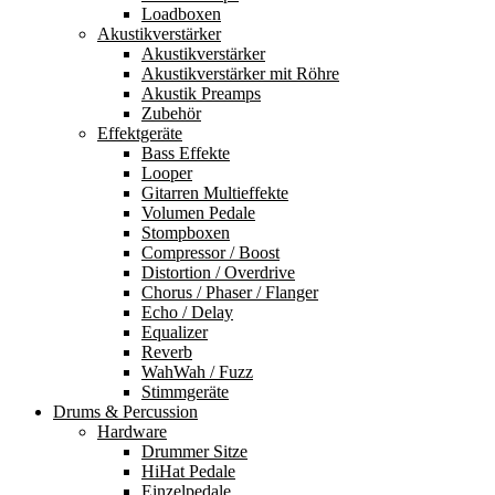
Loadboxen
Akustikverstärker
Akustikverstärker
Akustikverstärker mit Röhre
Akustik Preamps
Zubehör
Effektgeräte
Bass Effekte
Looper
Gitarren Multieffekte
Volumen Pedale
Stompboxen
Compressor / Boost
Distortion / Overdrive
Chorus / Phaser / Flanger
Echo / Delay
Equalizer
Reverb
WahWah / Fuzz
Stimmgeräte
Drums & Percussion
Hardware
Drummer Sitze
HiHat Pedale
Einzelpedale