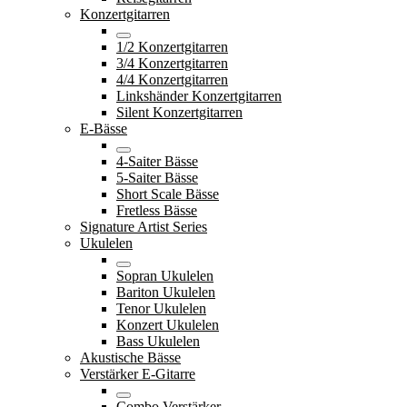
Konzertgitarren
1/2 Konzertgitarren
3/4 Konzertgitarren
4/4 Konzertgitarren
Linkshänder Konzertgitarren
Silent Konzertgitarren
E-Bässe
4-Saiter Bässe
5-Saiter Bässe
Short Scale Bässe
Fretless Bässe
Signature Artist Series
Ukulelen
Sopran Ukulelen
Bariton Ukulelen
Tenor Ukulelen
Konzert Ukulelen
Bass Ukulelen
Akustische Bässe
Verstärker E-Gitarre
Combo Verstärker