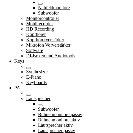
Nahfeldmonitore
Subwoofer
Monitorcontroller
Mobilrecorder
HD Recording
Kopfhörer
Kopfhörerverstärker
Mikrofon Vorverstärker
Software
DI-Boxen und Audiotools
Keys
Synthesizer
E-Piano
Keyboards
PA
Lautsprecher
Subwoofer
Bühnenmonitore passiv
Bühnenmonitore aktiv
Lautsprecher aktiv
Lautsprecher passiv