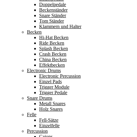
Doppelpedale
Beckenständer
Snare Ständer
Tom Ständer
Klammern und Halter
Becken
Hi-Hat Becken
Ride Becken
Splash Becken
Crash Becken
China Becken
Effektbecken
Electronic Drums
Electronic Percussion
Einzel Pads
Trigger Module
Trigger Pedale
Snare Drums
Metall Snares
Holz Snares
Felle
Fell-Sätze
Einzelfelle
Percussion
Cajons