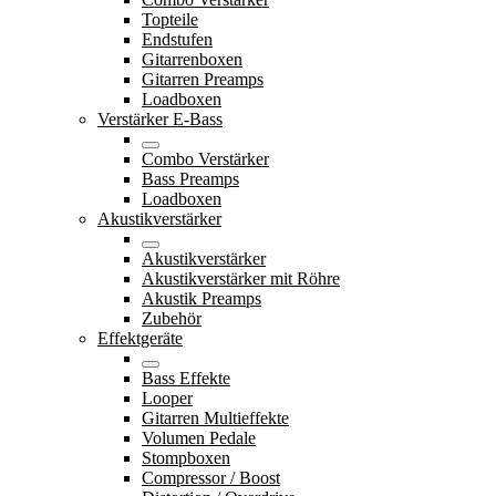
Topteile
Endstufen
Gitarrenboxen
Gitarren Preamps
Loadboxen
Verstärker E-Bass
Combo Verstärker
Bass Preamps
Loadboxen
Akustikverstärker
Akustikverstärker
Akustikverstärker mit Röhre
Akustik Preamps
Zubehör
Effektgeräte
Bass Effekte
Looper
Gitarren Multieffekte
Volumen Pedale
Stompboxen
Compressor / Boost