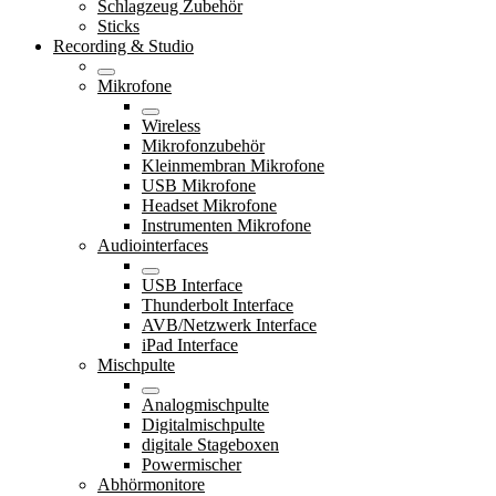
Schlagzeug Zubehör
Sticks
Recording & Studio
Mikrofone
Wireless
Mikrofonzubehör
Kleinmembran Mikrofone
USB Mikrofone
Headset Mikrofone
Instrumenten Mikrofone
Audiointerfaces
USB Interface
Thunderbolt Interface
AVB/Netzwerk Interface
iPad Interface
Mischpulte
Analogmischpulte
Digitalmischpulte
digitale Stageboxen
Powermischer
Abhörmonitore