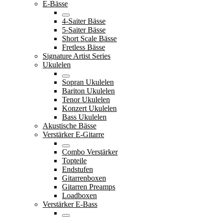
E-Bässe
4-Saiter Bässe
5-Saiter Bässe
Short Scale Bässe
Fretless Bässe
Signature Artist Series
Ukulelen
Sopran Ukulelen
Bariton Ukulelen
Tenor Ukulelen
Konzert Ukulelen
Bass Ukulelen
Akustische Bässe
Verstärker E-Gitarre
Combo Verstärker
Topteile
Endstufen
Gitarrenboxen
Gitarren Preamps
Loadboxen
Verstärker E-Bass