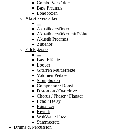
Combo Verstärker
Bass Preamps
Loadboxen
Akustikverstärker
Akustikverstärker
Akustikverstärker mit Röhre
Akustik Preamps
Zubehör
Effektgeräte
Bass Effekte
Looper
Gitarren Multieffekte
Volumen Pedale
Stompboxen
Compressor / Boost
Distortion / Overdrive
Chorus / Phaser / Flanger
Echo / Delay
Equalizer
Reverb
WahWah / Fuzz
Stimmgeräte
Drums & Percussion