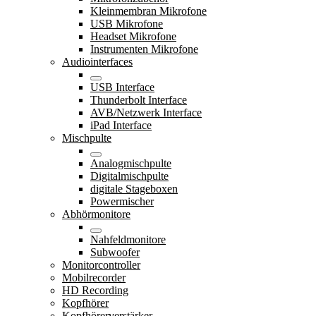
Kleinmembran Mikrofone
USB Mikrofone
Headset Mikrofone
Instrumenten Mikrofone
Audiointerfaces
USB Interface
Thunderbolt Interface
AVB/Netzwerk Interface
iPad Interface
Mischpulte
Analogmischpulte
Digitalmischpulte
digitale Stageboxen
Powermischer
Abhörmonitore
Nahfeldmonitore
Subwoofer
Monitorcontroller
Mobilrecorder
HD Recording
Kopfhörer
Kopfhörerverstärker