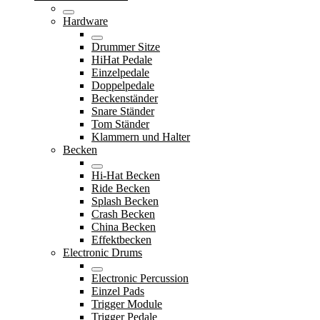
Hardware
Drummer Sitze
HiHat Pedale
Einzelpedale
Doppelpedale
Beckenständer
Snare Ständer
Tom Ständer
Klammern und Halter
Becken
Hi-Hat Becken
Ride Becken
Splash Becken
Crash Becken
China Becken
Effektbecken
Electronic Drums
Electronic Percussion
Einzel Pads
Trigger Module
Trigger Pedale