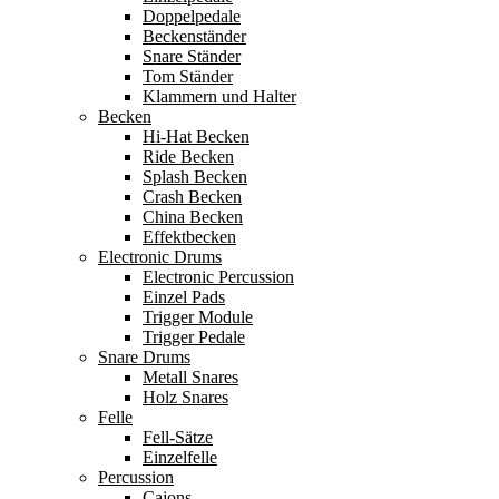
Doppelpedale
Beckenständer
Snare Ständer
Tom Ständer
Klammern und Halter
Becken
Hi-Hat Becken
Ride Becken
Splash Becken
Crash Becken
China Becken
Effektbecken
Electronic Drums
Electronic Percussion
Einzel Pads
Trigger Module
Trigger Pedale
Snare Drums
Metall Snares
Holz Snares
Felle
Fell-Sätze
Einzelfelle
Percussion
Cajons