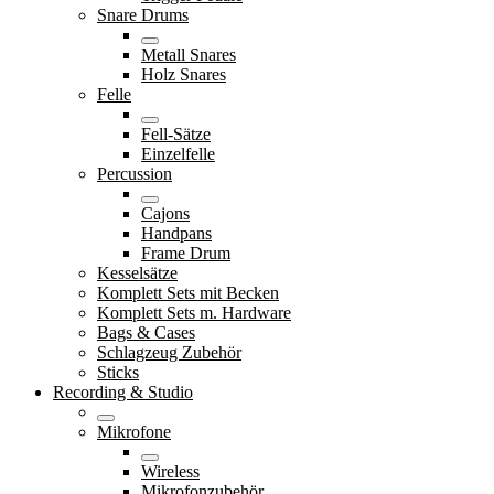
Snare Drums
Metall Snares
Holz Snares
Felle
Fell-Sätze
Einzelfelle
Percussion
Cajons
Handpans
Frame Drum
Kesselsätze
Komplett Sets mit Becken
Komplett Sets m. Hardware
Bags & Cases
Schlagzeug Zubehör
Sticks
Recording & Studio
Mikrofone
Wireless
Mikrofonzubehör