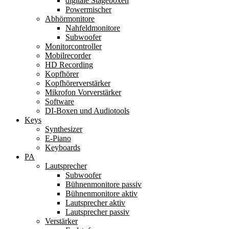
digitale Stageboxen
Powermischer
Abhörmonitore
Nahfeldmonitore
Subwoofer
Monitorcontroller
Mobilrecorder
HD Recording
Kopfhörer
Kopfhörerverstärker
Mikrofon Vorverstärker
Software
DI-Boxen und Audiotools
Keys
Synthesizer
E-Piano
Keyboards
PA
Lautsprecher
Subwoofer
Bühnenmonitore passiv
Bühnenmonitore aktiv
Lautsprecher aktiv
Lautsprecher passiv
Verstärker