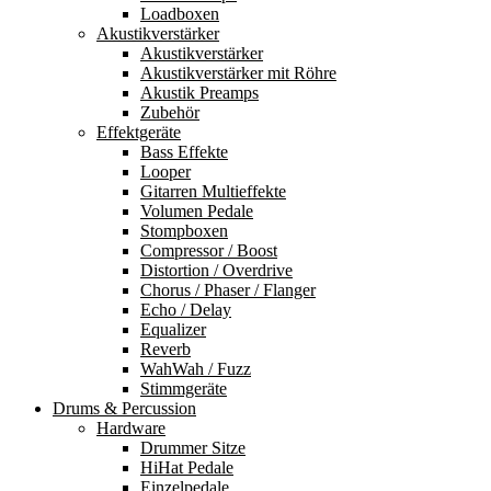
Loadboxen
Akustikverstärker
Akustikverstärker
Akustikverstärker mit Röhre
Akustik Preamps
Zubehör
Effektgeräte
Bass Effekte
Looper
Gitarren Multieffekte
Volumen Pedale
Stompboxen
Compressor / Boost
Distortion / Overdrive
Chorus / Phaser / Flanger
Echo / Delay
Equalizer
Reverb
WahWah / Fuzz
Stimmgeräte
Drums & Percussion
Hardware
Drummer Sitze
HiHat Pedale
Einzelpedale