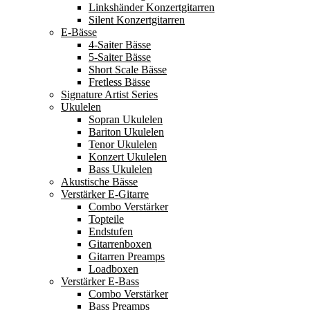
Linkshänder Konzertgitarren
Silent Konzertgitarren
E-Bässe
4-Saiter Bässe
5-Saiter Bässe
Short Scale Bässe
Fretless Bässe
Signature Artist Series
Ukulelen
Sopran Ukulelen
Bariton Ukulelen
Tenor Ukulelen
Konzert Ukulelen
Bass Ukulelen
Akustische Bässe
Verstärker E-Gitarre
Combo Verstärker
Topteile
Endstufen
Gitarrenboxen
Gitarren Preamps
Loadboxen
Verstärker E-Bass
Combo Verstärker
Bass Preamps