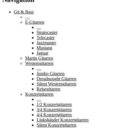
Git & Bass
E-Gitarren
Stratocaster
Telecaster
Jazzmaster
Mustang
Jaguar
Martin Gitarren
Westerngitarren
Jumbo Gitarren
Dreadnought Gitarren
Silent Westerngitarren
Reisegitarren
Konzertgitarren
1/2 Konzertgitarren
3/4 Konzertgitarren
4/4 Konzertgitarren
Linkshänder Konzertgitarren
Silent Konzertgitarren