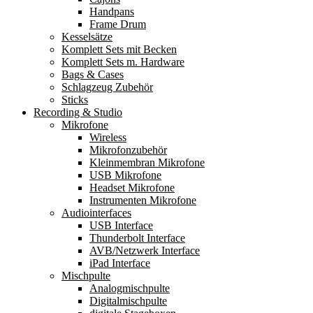
Handpans
Frame Drum
Kesselsätze
Komplett Sets mit Becken
Komplett Sets m. Hardware
Bags & Cases
Schlagzeug Zubehör
Sticks
Recording & Studio
Mikrofone
Wireless
Mikrofonzubehör
Kleinmembran Mikrofone
USB Mikrofone
Headset Mikrofone
Instrumenten Mikrofone
Audiointerfaces
USB Interface
Thunderbolt Interface
AVB/Netzwerk Interface
iPad Interface
Mischpulte
Analogmischpulte
Digitalmischpulte