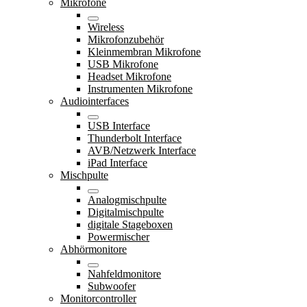
Mikrofone
Wireless
Mikrofonzubehör
Kleinmembran Mikrofone
USB Mikrofone
Headset Mikrofone
Instrumenten Mikrofone
Audiointerfaces
USB Interface
Thunderbolt Interface
AVB/Netzwerk Interface
iPad Interface
Mischpulte
Analogmischpulte
Digitalmischpulte
digitale Stageboxen
Powermischer
Abhörmonitore
Nahfeldmonitore
Subwoofer
Monitorcontroller