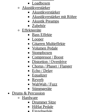
Loadboxen
Akustikverstärker
Akustikverstärker
Akustikverstärker mit Röhre
Akustik Preamps
Zubehör
Effektgeräte
Bass Effekte
Looper
Gitarren Multieffekte
Volumen Pedale
Stompboxen
Compressor / Boost
Distortion / Overdrive
Chorus / Phaser / Flanger
Echo / Delay
Equalizer
Reverb
WahWah / Fuzz
Stimmgeräte
Drums & Percussion
Hardware
Drummer Sitze
HiHat Pedale
Einzelpedale