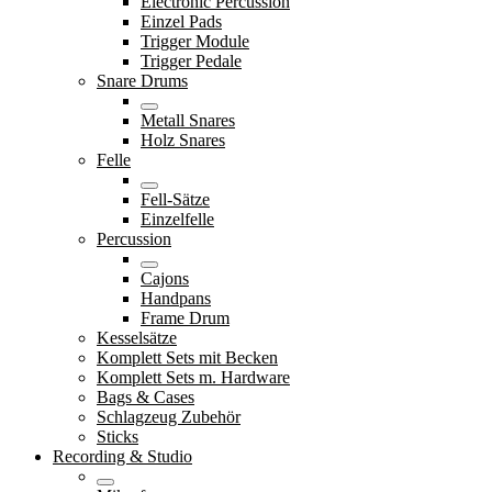
Electronic Percussion
Einzel Pads
Trigger Module
Trigger Pedale
Snare Drums
Metall Snares
Holz Snares
Felle
Fell-Sätze
Einzelfelle
Percussion
Cajons
Handpans
Frame Drum
Kesselsätze
Komplett Sets mit Becken
Komplett Sets m. Hardware
Bags & Cases
Schlagzeug Zubehör
Sticks
Recording & Studio