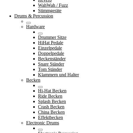
WahWah / Fuzz
Stimmgeräte
Drums & Percussion
Hardware
Drummer Sitze
HiHat Pedale
Einzelpedale
Doppelpedale
Beckenständer
Snare Ständer
Tom Ständer
Klammern und Halter
Becken
Hi-Hat Becken
Ride Becken
Splash Becken
Crash Becken
China Becken
Effektbecken
Electronic Drums