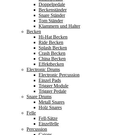
Doppelpedale
Beckenständer
Snare Ständer
Tom Ständer
Klammern und Halter
Becken
Hi-Hat Becken
Ride Becken
Splash Becken
Crash Becken
China Becken
Effektbecken
Electronic Drums
Electronic Percussion
Einzel Pads
Trigger Module
Trigger Pedale
Snare Drums
Metall Snares
Holz Snares
Felle
Fell-Sätze
Einzelfelle
Percussion
Cajons