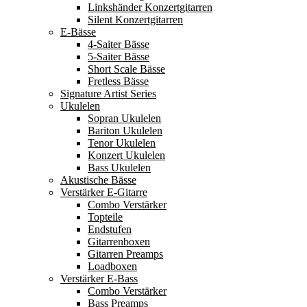
Linkshänder Konzertgitarren
Silent Konzertgitarren
E-Bässe
4-Saiter Bässe
5-Saiter Bässe
Short Scale Bässe
Fretless Bässe
Signature Artist Series
Ukulelen
Sopran Ukulelen
Bariton Ukulelen
Tenor Ukulelen
Konzert Ukulelen
Bass Ukulelen
Akustische Bässe
Verstärker E-Gitarre
Combo Verstärker
Topteile
Endstufen
Gitarrenboxen
Gitarren Preamps
Loadboxen
Verstärker E-Bass
Combo Verstärker
Bass Preamps