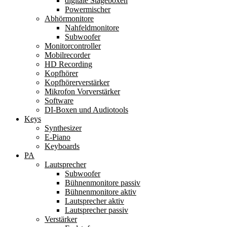
digitale Stageboxen
Powermischer
Abhörmonitore
Nahfeldmonitore
Subwoofer
Monitorcontroller
Mobilrecorder
HD Recording
Kopfhörer
Kopfhörerverstärker
Mikrofon Vorverstärker
Software
DI-Boxen und Audiotools
Keys
Synthesizer
E-Piano
Keyboards
PA
Lautsprecher
Subwoofer
Bühnenmonitore passiv
Bühnenmonitore aktiv
Lautsprecher aktiv
Lautsprecher passiv
Verstärker