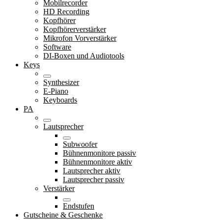
Mobilrecorder
HD Recording
Kopfhörer
Kopfhörerverstärker
Mikrofon Vorverstärker
Software
DI-Boxen und Audiotools
Keys
Synthesizer
E-Piano
Keyboards
PA
Lautsprecher
Subwoofer
Bühnenmonitore passiv
Bühnenmonitore aktiv
Lautsprecher aktiv
Lautsprecher passiv
Verstärker
Endstufen
Gutscheine & Geschenke