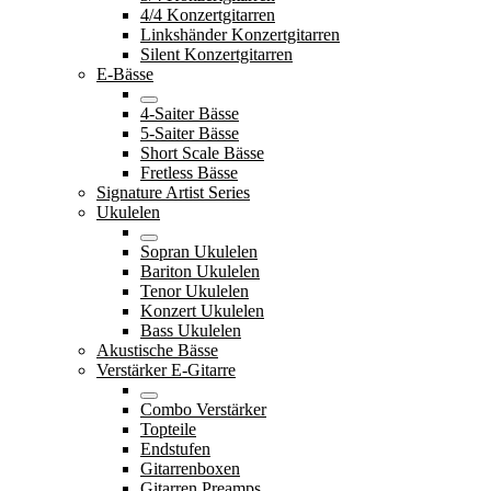
4/4 Konzertgitarren
Linkshänder Konzertgitarren
Silent Konzertgitarren
E-Bässe
4-Saiter Bässe
5-Saiter Bässe
Short Scale Bässe
Fretless Bässe
Signature Artist Series
Ukulelen
Sopran Ukulelen
Bariton Ukulelen
Tenor Ukulelen
Konzert Ukulelen
Bass Ukulelen
Akustische Bässe
Verstärker E-Gitarre
Combo Verstärker
Topteile
Endstufen
Gitarrenboxen
Gitarren Preamps