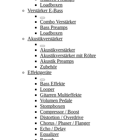
Loadboxen
Verstärker E-Bass
Combo Verstärker
Bass Preamps
Loadboxen
Akustikverstärker
Akustikverstärker
Akustikverstärker mit Röhre
Akustik Preamps
Zubehör
Effektgeräte
Bass Effekte
Looper
Gitarren Multieffekte
Volumen Pedale
Stompboxen
Compressor / Boost
Distortion / Overdrive
Chorus / Phaser / Flanger
Echo / Delay
Equalizer
Reverb