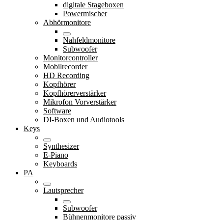
digitale Stageboxen
Powermischer
Abhörmonitore
Nahfeldmonitore
Subwoofer
Monitorcontroller
Mobilrecorder
HD Recording
Kopfhörer
Kopfhörerverstärker
Mikrofon Vorverstärker
Software
DI-Boxen und Audiotools
Keys
Synthesizer
E-Piano
Keyboards
PA
Lautsprecher
Subwoofer
Bühnenmonitore passiv