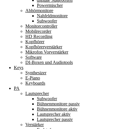
digitale Stageboxen
Powermischer
Abhörmonitore
Nahfeldmonitore
Subwoofer
Monitorcontroller
Mobilrecorder
HD Recording
Kopfhörer
Kopfhörerverstärker
Mikrofon Vorverstärker
Software
DI-Boxen und Audiotools
Keys
Synthesizer
E-Piano
Keyboards
PA
Lautsprecher
Subwoofer
Bühnenmonitore passiv
Bühnenmonitore aktiv
Lautsprecher aktiv
Lautsprecher passiv
Verstärker