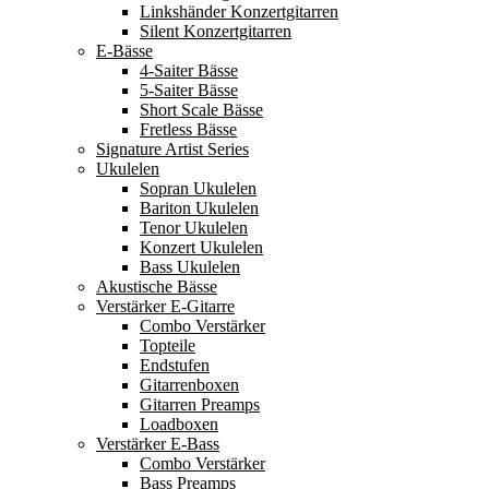
Linkshänder Konzertgitarren
Silent Konzertgitarren
E-Bässe
4-Saiter Bässe
5-Saiter Bässe
Short Scale Bässe
Fretless Bässe
Signature Artist Series
Ukulelen
Sopran Ukulelen
Bariton Ukulelen
Tenor Ukulelen
Konzert Ukulelen
Bass Ukulelen
Akustische Bässe
Verstärker E-Gitarre
Combo Verstärker
Topteile
Endstufen
Gitarrenboxen
Gitarren Preamps
Loadboxen
Verstärker E-Bass
Combo Verstärker
Bass Preamps