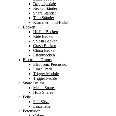
Doppelpedale
Beckenständer
Snare Ständer
Tom Ständer
Klammern und Halter
Becken
Hi-Hat Becken
Ride Becken
Splash Becken
Crash Becken
China Becken
Effektbecken
Electronic Drums
Electronic Percussion
Einzel Pads
Trigger Module
Trigger Pedale
Snare Drums
Metall Snares
Holz Snares
Felle
Fell-Sätze
Einzelfelle
Percussion
Cajons