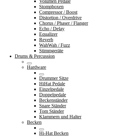
Volumen Pedale
Stompboxen
Compressor / Boost
Distortion / Overdrive
Chorus / Phaser / Flanger
Echo / Delay
Equalizer
Reverb
WahWah / Fuzz
Stimmgeräte
Drums & Percussion
Hardware
Drummer Sitze
HiHat Pedale
Einzelpedale
Doppelpedale
Beckenständer
Snare Ständer
Tom Ständer
Klammern und Halter
Becken
Hi-Hat Becken