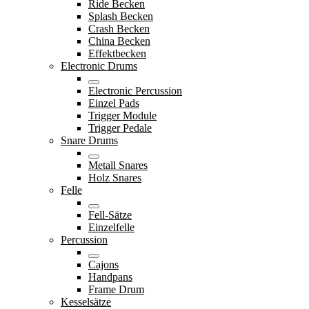
Ride Becken
Splash Becken
Crash Becken
China Becken
Effektbecken
Electronic Drums
Electronic Percussion
Einzel Pads
Trigger Module
Trigger Pedale
Snare Drums
Metall Snares
Holz Snares
Felle
Fell-Sätze
Einzelfelle
Percussion
Cajons
Handpans
Frame Drum
Kesselsätze