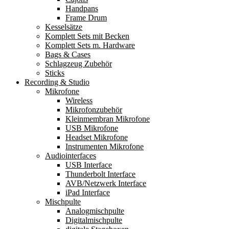
Handpans
Frame Drum
Kesselsätze
Komplett Sets mit Becken
Komplett Sets m. Hardware
Bags & Cases
Schlagzeug Zubehör
Sticks
Recording & Studio
Mikrofone
Wireless
Mikrofonzubehör
Kleinmembran Mikrofone
USB Mikrofone
Headset Mikrofone
Instrumenten Mikrofone
Audiointerfaces
USB Interface
Thunderbolt Interface
AVB/Netzwerk Interface
iPad Interface
Mischpulte
Analogmischpulte
Digitalmischpulte