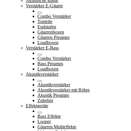
Akustische Bässe
Verstärker E-Gitarre
Combo Verstärker
Topteile
Endstufen
Gitarrenboxen
Gitarren Preamps
Loadboxen
Verstärker E-Bass
Combo Verstärker
Bass Preamps
Loadboxen
Akustikverstärker
Akustikverstärker
Akustikverstärker mit Röhre
Akustik Preamps
Zubehör
Effektgeräte
Bass Effekte
Looper
Gitarren Multieffekte