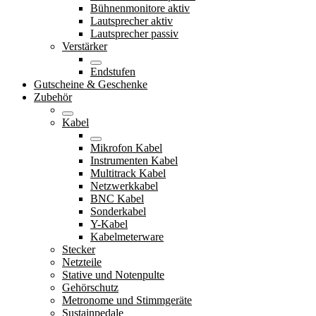
Bühnenmonitore aktiv
Lautsprecher aktiv
Lautsprecher passiv
Verstärker
Endstufen
Gutscheine & Geschenke
Zubehör
Kabel
Mikrofon Kabel
Instrumenten Kabel
Multitrack Kabel
Netzwerkkabel
BNC Kabel
Sonderkabel
Y-Kabel
Kabelmeterware
Stecker
Netzteile
Stative und Notenpulte
Gehörschutz
Metronome und Stimmgeräte
Sustainpedale