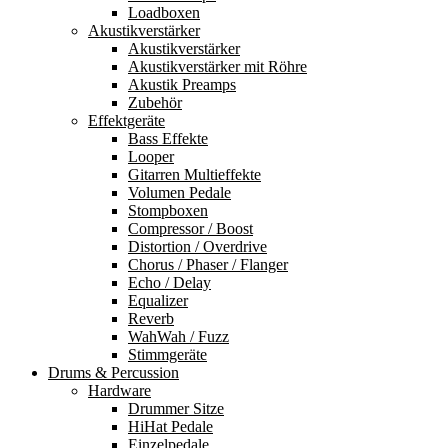
Loadboxen
Akustikverstärker
Akustikverstärker
Akustikverstärker mit Röhre
Akustik Preamps
Zubehör
Effektgeräte
Bass Effekte
Looper
Gitarren Multieffekte
Volumen Pedale
Stompboxen
Compressor / Boost
Distortion / Overdrive
Chorus / Phaser / Flanger
Echo / Delay
Equalizer
Reverb
WahWah / Fuzz
Stimmgeräte
Drums & Percussion
Hardware
Drummer Sitze
HiHat Pedale
Einzelpedale