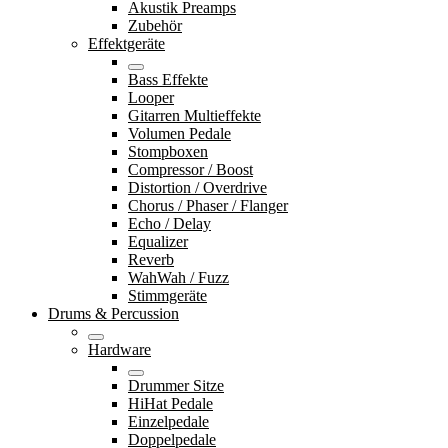
Akustik Preamps
Zubehör
Effektgeräte
Bass Effekte
Looper
Gitarren Multieffekte
Volumen Pedale
Stompboxen
Compressor / Boost
Distortion / Overdrive
Chorus / Phaser / Flanger
Echo / Delay
Equalizer
Reverb
WahWah / Fuzz
Stimmgeräte
Drums & Percussion
Hardware
Drummer Sitze
HiHat Pedale
Einzelpedale
Doppelpedale