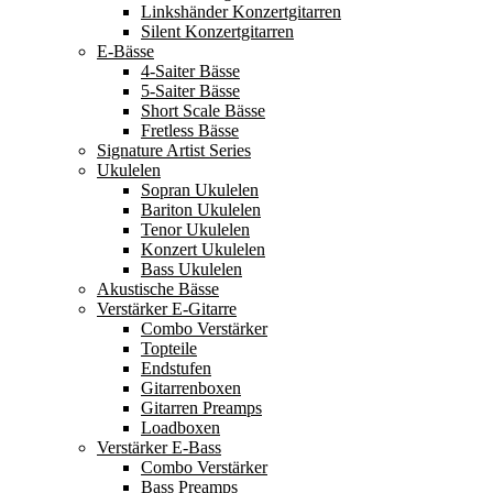
Linkshänder Konzertgitarren
Silent Konzertgitarren
E-Bässe
4-Saiter Bässe
5-Saiter Bässe
Short Scale Bässe
Fretless Bässe
Signature Artist Series
Ukulelen
Sopran Ukulelen
Bariton Ukulelen
Tenor Ukulelen
Konzert Ukulelen
Bass Ukulelen
Akustische Bässe
Verstärker E-Gitarre
Combo Verstärker
Topteile
Endstufen
Gitarrenboxen
Gitarren Preamps
Loadboxen
Verstärker E-Bass
Combo Verstärker
Bass Preamps