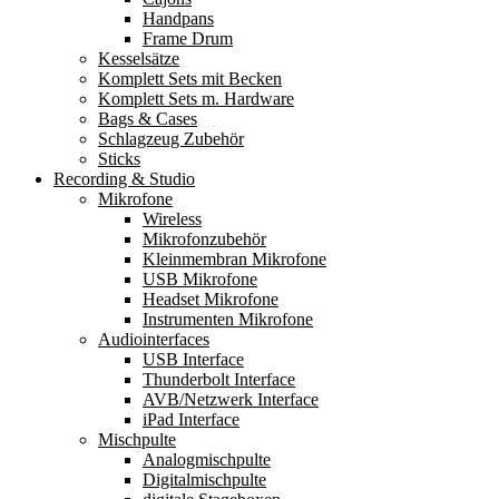
Handpans
Frame Drum
Kesselsätze
Komplett Sets mit Becken
Komplett Sets m. Hardware
Bags & Cases
Schlagzeug Zubehör
Sticks
Recording & Studio
Mikrofone
Wireless
Mikrofonzubehör
Kleinmembran Mikrofone
USB Mikrofone
Headset Mikrofone
Instrumenten Mikrofone
Audiointerfaces
USB Interface
Thunderbolt Interface
AVB/Netzwerk Interface
iPad Interface
Mischpulte
Analogmischpulte
Digitalmischpulte