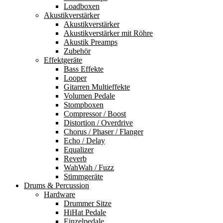
Loadboxen
Akustikverstärker
Akustikverstärker
Akustikverstärker mit Röhre
Akustik Preamps
Zubehör
Effektgeräte
Bass Effekte
Looper
Gitarren Multieffekte
Volumen Pedale
Stompboxen
Compressor / Boost
Distortion / Overdrive
Chorus / Phaser / Flanger
Echo / Delay
Equalizer
Reverb
WahWah / Fuzz
Stimmgeräte
Drums & Percussion
Hardware
Drummer Sitze
HiHat Pedale
Einzelpedale