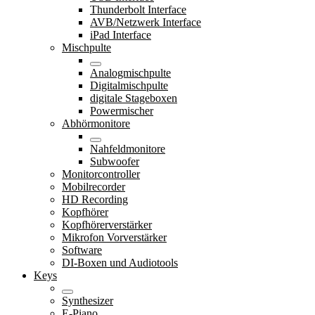
Thunderbolt Interface
AVB/Netzwerk Interface
iPad Interface
Mischpulte
Analogmischpulte
Digitalmischpulte
digitale Stageboxen
Powermischer
Abhörmonitore
Nahfeldmonitore
Subwoofer
Monitorcontroller
Mobilrecorder
HD Recording
Kopfhörer
Kopfhörerverstärker
Mikrofon Vorverstärker
Software
DI-Boxen und Audiotools
Keys
Synthesizer
E-Piano