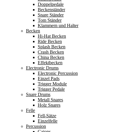
Doppelpedale
Beckenständer
Snare Ständer
Tom Ständer
Klammern und Halter
Becken
Hi-Hat Becken
Ride Becken
Splash Becken
Crash Becken
China Becken
Effektbecken
Electronic Drums
Electronic Percussion
Einzel Pads
Trigger Module
Trigger Pedale
Snare Drums
Metall Snares
Holz Snares
Felle
Fell-Sätze
Einzelfelle
Percussion
Cajons