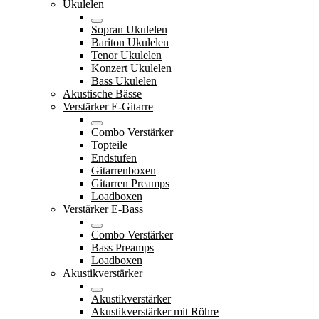
Ukulelen
Sopran Ukulelen
Bariton Ukulelen
Tenor Ukulelen
Konzert Ukulelen
Bass Ukulelen
Akustische Bässe
Verstärker E-Gitarre
Combo Verstärker
Topteile
Endstufen
Gitarrenboxen
Gitarren Preamps
Loadboxen
Verstärker E-Bass
Combo Verstärker
Bass Preamps
Loadboxen
Akustikverstärker
Akustikverstärker
Akustikverstärker mit Röhre