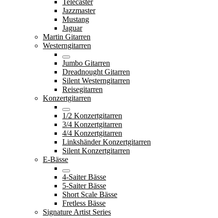
Telecaster
Jazzmaster
Mustang
Jaguar
Martin Gitarren
Westerngitarren
Jumbo Gitarren
Dreadnought Gitarren
Silent Westerngitarren
Reisegitarren
Konzertgitarren
1/2 Konzertgitarren
3/4 Konzertgitarren
4/4 Konzertgitarren
Linkshänder Konzertgitarren
Silent Konzertgitarren
E-Bässe
4-Saiter Bässe
5-Saiter Bässe
Short Scale Bässe
Fretless Bässe
Signature Artist Series