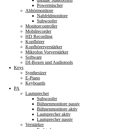
digitale Stageboxen
Powermischer
Abhörmonitore
Nahfeldmonitore
Subwoofer
Monitorcontroller
Mobilrecorder
HD Recording
Kopfhörer
Kopfhörerverstärker
Mikrofon Vorverstärker
Software
DI-Boxen und Audiotools
Keys
Synthesizer
E-Piano
Keyboards
PA
Lautsprecher
Subwoofer
Bühnenmonitore passiv
Bühnenmonitore aktiv
Lautsprecher aktiv
Lautsprecher passiv
Verstärker