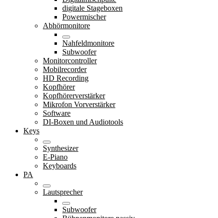
digitale Stageboxen
Powermischer
Abhörmonitore
Nahfeldmonitore
Subwoofer
Monitorcontroller
Mobilrecorder
HD Recording
Kopfhörer
Kopfhörerverstärker
Mikrofon Vorverstärker
Software
DI-Boxen und Audiotools
Keys
Synthesizer
E-Piano
Keyboards
PA
Lautsprecher
Subwoofer