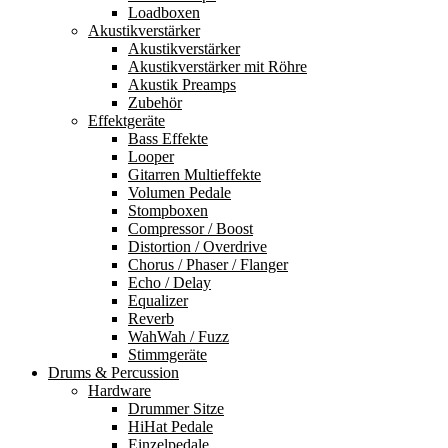
Loadboxen
Akustikverstärker
Akustikverstärker
Akustikverstärker mit Röhre
Akustik Preamps
Zubehör
Effektgeräte
Bass Effekte
Looper
Gitarren Multieffekte
Volumen Pedale
Stompboxen
Compressor / Boost
Distortion / Overdrive
Chorus / Phaser / Flanger
Echo / Delay
Equalizer
Reverb
WahWah / Fuzz
Stimmgeräte
Drums & Percussion
Hardware
Drummer Sitze
HiHat Pedale
Einzelpedale