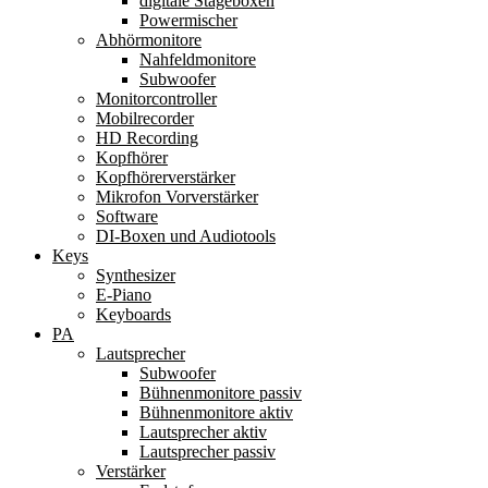
digitale Stageboxen
Powermischer
Abhörmonitore
Nahfeldmonitore
Subwoofer
Monitorcontroller
Mobilrecorder
HD Recording
Kopfhörer
Kopfhörerverstärker
Mikrofon Vorverstärker
Software
DI-Boxen und Audiotools
Keys
Synthesizer
E-Piano
Keyboards
PA
Lautsprecher
Subwoofer
Bühnenmonitore passiv
Bühnenmonitore aktiv
Lautsprecher aktiv
Lautsprecher passiv
Verstärker