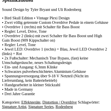
Spezifikationen
Sound Design by Tyler Bryant und Uli Rodenberg
• Bird Skull Edition • Vintage Plexi Design
• Zwei völlig getrennte Custom Overdrive Pedale in einem Gehäuse
• Overdrive 1 (rechts) mit Schalter für Bass Boost
• Regler: Level, Drive, Tone
• Overdrive 2 (links) mit zwei Schalter für Bass Boost und High
Gain Boost (909 Kippschalter on)
• Regler: Level, Tone
• Jewel LED: Overdrive 1 (rechts) = Blau, Jewel LED Overdrive 2
(links) = Rot
• 2x Fußschalter: Mechanisch True Bypass, (fast) keine
Umschaltgeräusche, neues Schaltungsdesign
• Ein- und Ausgang: 6,3mm Klinke
• Schwarzes pulverbeschichtetes Aluminium Gehäuse
• Spannungsversorgung über 9-18 V Netzteil (Nicht im
Lieferumfang, kein Batteriebetrieb)
• Handgearbeitet in kleiner Stückzahl
• Made in Germany
• Drei Jahre Garantie
Kategorien:
Effektgeräte
,
Distortion / Overdrive
Schlagwörter:
Signature Artist
,
Signature Series
,
Rodenberg