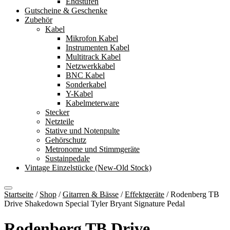
Endstufen
Gutscheine & Geschenke
Zubehör
Kabel
Mikrofon Kabel
Instrumenten Kabel
Multitrack Kabel
Netzwerkkabel
BNC Kabel
Sonderkabel
Y-Kabel
Kabelmeterware
Stecker
Netzteile
Stative und Notenpulte
Gehörschutz
Metronome und Stimmgeräte
Sustainpedale
Vintage Einzelstücke (New-Old Stock)
Startseite
/
Shop
/
Gitarren & Bässe
/
Effektgeräte
/
Rodenberg TB
Drive Shakedown Special Tyler Bryant Signature Pedal
Rodenberg TB Drive