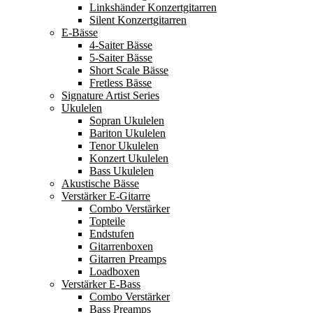
Linkshänder Konzertgitarren
Silent Konzertgitarren
E-Bässe
4-Saiter Bässe
5-Saiter Bässe
Short Scale Bässe
Fretless Bässe
Signature Artist Series
Ukulelen
Sopran Ukulelen
Bariton Ukulelen
Tenor Ukulelen
Konzert Ukulelen
Bass Ukulelen
Akustische Bässe
Verstärker E-Gitarre
Combo Verstärker
Topteile
Endstufen
Gitarrenboxen
Gitarren Preamps
Loadboxen
Verstärker E-Bass
Combo Verstärker
Bass Preamps