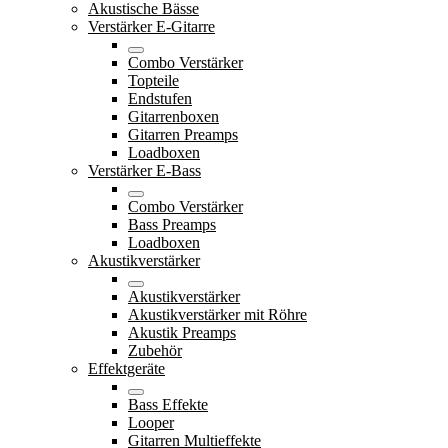
Akustische Bässe
Verstärker E-Gitarre
Combo Verstärker
Topteile
Endstufen
Gitarrenboxen
Gitarren Preamps
Loadboxen
Verstärker E-Bass
Combo Verstärker
Bass Preamps
Loadboxen
Akustikverstärker
Akustikverstärker
Akustikverstärker mit Röhre
Akustik Preamps
Zubehör
Effektgeräte
Bass Effekte
Looper
Gitarren Multieffekte