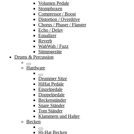
Volumen Pedale
Stompboxen
Compressor / Boost
Distortion / Overdrive
Chorus / Phaser / Flanger
Echo / Delay
Equalizer
Reverb
WahWah / Fuzz
Stimmgeräte
Drums & Percussion
Hardware
Drummer Sitze
HiHat Pedale
Einzelpedale
Doppelpedale
Beckenständer
Snare Ständer
Tom Ständer
Klammern und Halter
Becken
Hi-Hat Becken