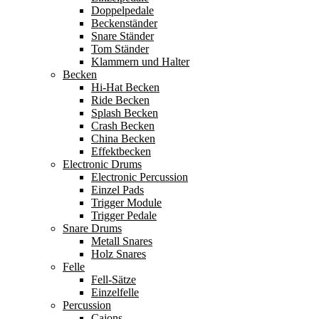
Doppelpedale
Beckenständer
Snare Ständer
Tom Ständer
Klammern und Halter
Becken
Hi-Hat Becken
Ride Becken
Splash Becken
Crash Becken
China Becken
Effektbecken
Electronic Drums
Electronic Percussion
Einzel Pads
Trigger Module
Trigger Pedale
Snare Drums
Metall Snares
Holz Snares
Felle
Fell-Sätze
Einzelfelle
Percussion
Cajons