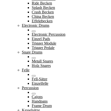
Ride Becken
Splash Becken
Crash Becken
China Becken
Effektbecken
Electronic Drums
Electronic Percussion
Einzel Pads
Trigger Module
Trigger Pedale
Snare Drums
Metall Snares
Holz Snares
Felle
Fell-Sätze
Einzelfelle
Percussion
Cajons
Handpans
Frame Drum
Kesselsätze