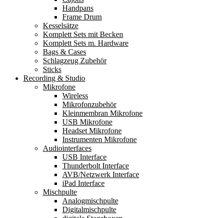
Handpans
Frame Drum
Kesselsätze
Komplett Sets mit Becken
Komplett Sets m. Hardware
Bags & Cases
Schlagzeug Zubehör
Sticks
Recording & Studio
Mikrofone
Wireless
Mikrofonzubehör
Kleinmembran Mikrofone
USB Mikrofone
Headset Mikrofone
Instrumenten Mikrofone
Audiointerfaces
USB Interface
Thunderbolt Interface
AVB/Netzwerk Interface
iPad Interface
Mischpulte
Analogmischpulte
Digitalmischpulte