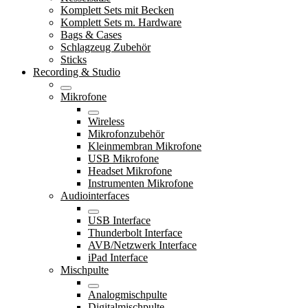
Komplett Sets mit Becken
Komplett Sets m. Hardware
Bags & Cases
Schlagzeug Zubehör
Sticks
Recording & Studio
Mikrofone
Wireless
Mikrofonzubehör
Kleinmembran Mikrofone
USB Mikrofone
Headset Mikrofone
Instrumenten Mikrofone
Audiointerfaces
USB Interface
Thunderbolt Interface
AVB/Netzwerk Interface
iPad Interface
Mischpulte
Analogmischpulte
Digitalmischpulte