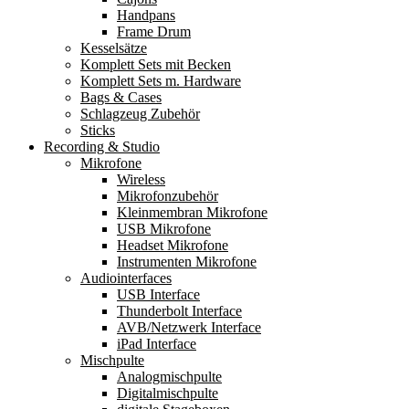
Handpans
Frame Drum
Kesselsätze
Komplett Sets mit Becken
Komplett Sets m. Hardware
Bags & Cases
Schlagzeug Zubehör
Sticks
Recording & Studio
Mikrofone
Wireless
Mikrofonzubehör
Kleinmembran Mikrofone
USB Mikrofone
Headset Mikrofone
Instrumenten Mikrofone
Audiointerfaces
USB Interface
Thunderbolt Interface
AVB/Netzwerk Interface
iPad Interface
Mischpulte
Analogmischpulte
Digitalmischpulte