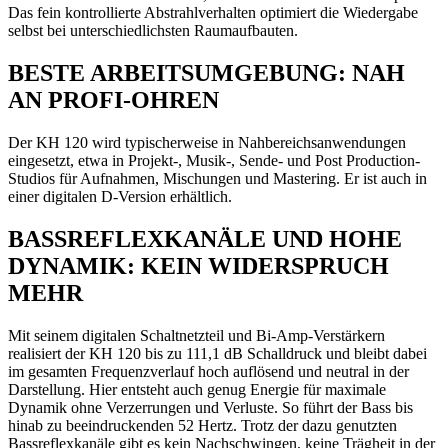
Das fein kontrollierte Abstrahlverhalten optimiert die Wiedergabe
selbst bei unterschiedlichsten Raumaufbauten.
BESTE ARBEITSUMGEBUNG: NAH
AN PROFI-OHREN
Der KH 120 wird typischerweise in Nahbereichsanwendungen
eingesetzt, etwa in Projekt-, Musik-, Sende- und Post Production-
Studios für Aufnahmen, Mischungen und Mastering. Er ist auch in
einer digitalen D-Version erhältlich.
BASSREFLEXKANÄLE UND HOHE
DYNAMIK: KEIN WIDERSPRUCH
MEHR
Mit seinem digitalen Schaltnetzteil und Bi-Amp-Verstärkern
realisiert der KH 120 bis zu 111,1 dB Schalldruck und bleibt dabei
im gesamten Frequenzverlauf hoch auflösend und neutral in der
Darstellung. Hier entsteht auch genug Energie für maximale
Dynamik ohne Verzerrungen und Verluste. So führt der Bass bis
hinab zu beeindruckenden 52 Hertz. Trotz der dazu genutzten
Bassreflexkanäle gibt es kein Nachschwingen, keine Trägheit in der