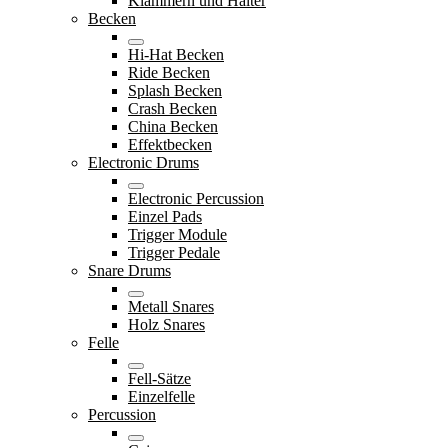
Klammern und Halter
Becken
Hi-Hat Becken
Ride Becken
Splash Becken
Crash Becken
China Becken
Effektbecken
Electronic Drums
Electronic Percussion
Einzel Pads
Trigger Module
Trigger Pedale
Snare Drums
Metall Snares
Holz Snares
Felle
Fell-Sätze
Einzelfelle
Percussion