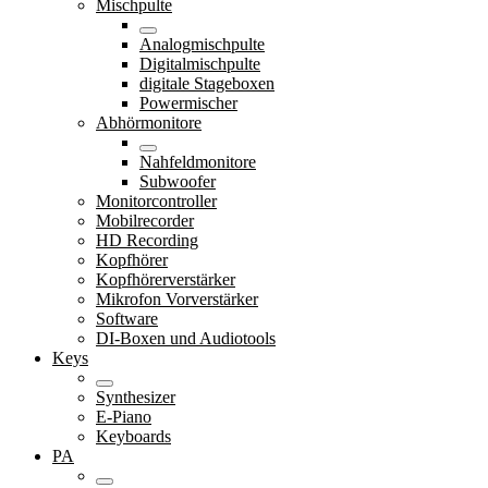
Mischpulte
Analogmischpulte
Digitalmischpulte
digitale Stageboxen
Powermischer
Abhörmonitore
Nahfeldmonitore
Subwoofer
Monitorcontroller
Mobilrecorder
HD Recording
Kopfhörer
Kopfhörerverstärker
Mikrofon Vorverstärker
Software
DI-Boxen und Audiotools
Keys
Synthesizer
E-Piano
Keyboards
PA