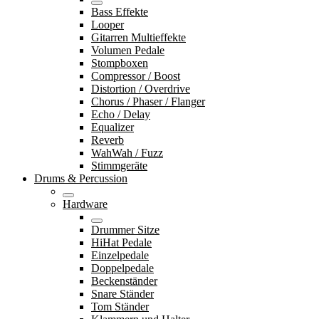
Bass Effekte
Looper
Gitarren Multieffekte
Volumen Pedale
Stompboxen
Compressor / Boost
Distortion / Overdrive
Chorus / Phaser / Flanger
Echo / Delay
Equalizer
Reverb
WahWah / Fuzz
Stimmgeräte
Drums & Percussion
Hardware
Drummer Sitze
HiHat Pedale
Einzelpedale
Doppelpedale
Beckenständer
Snare Ständer
Tom Ständer