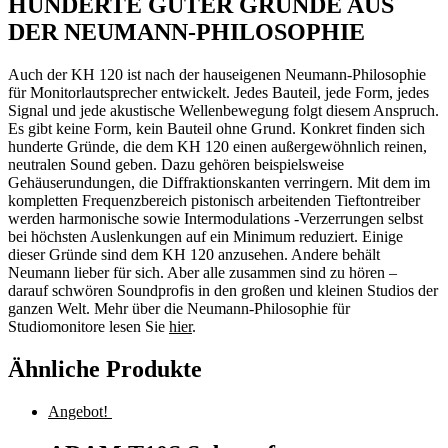
HUNDERTE GUTER GRÜNDE AUS
DER NEUMANN-PHILOSOPHIE
Auch der KH 120 ist nach der hauseigenen Neumann-Philosophie
für Monitorlautsprecher entwickelt. Jedes Bauteil, jede Form, jedes
Signal und jede akustische Wellenbewegung folgt diesem Anspruch.
Es gibt keine Form, kein Bauteil ohne Grund. Konkret finden sich
hunderte Gründe, die dem KH 120 einen außergewöhnlich reinen,
neutralen Sound geben. Dazu gehören beispielsweise
Gehäuserundungen, die Diffraktionskanten verringern. Mit dem im
kompletten Frequenzbereich pistonisch arbeitenden Tieftontreiber
werden harmonische sowie Intermodulations -Verzerrungen selbst
bei höchsten Auslenkungen auf ein Minimum reduziert. Einige
dieser Gründe sind dem KH 120 anzusehen. Andere behält
Neumann lieber für sich. Aber alle zusammen sind zu hören –
darauf schwören Soundprofis in den großen und kleinen Studios der
ganzen Welt. Mehr über die Neumann-Philosophie für
Studiomonitore lesen Sie
hier
.
Ähnliche Produkte
Angebot!