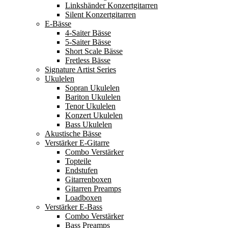
Linkshänder Konzertgitarren
Silent Konzertgitarren
E-Bässe
4-Saiter Bässe
5-Saiter Bässe
Short Scale Bässe
Fretless Bässe
Signature Artist Series
Ukulelen
Sopran Ukulelen
Bariton Ukulelen
Tenor Ukulelen
Konzert Ukulelen
Bass Ukulelen
Akustische Bässe
Verstärker E-Gitarre
Combo Verstärker
Topteile
Endstufen
Gitarrenboxen
Gitarren Preamps
Loadboxen
Verstärker E-Bass
Combo Verstärker
Bass Preamps