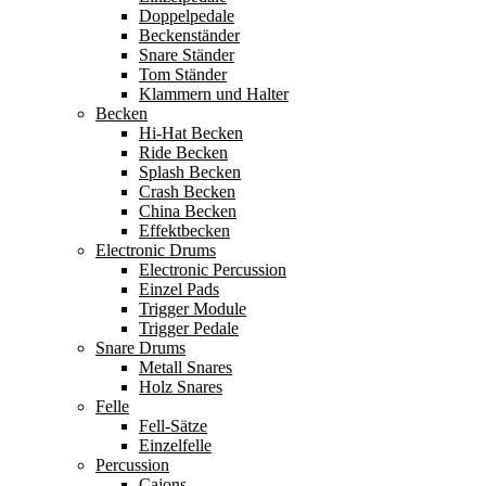
Doppelpedale
Beckenständer
Snare Ständer
Tom Ständer
Klammern und Halter
Becken
Hi-Hat Becken
Ride Becken
Splash Becken
Crash Becken
China Becken
Effektbecken
Electronic Drums
Electronic Percussion
Einzel Pads
Trigger Module
Trigger Pedale
Snare Drums
Metall Snares
Holz Snares
Felle
Fell-Sätze
Einzelfelle
Percussion
Cajons