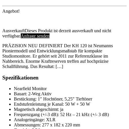
Angebot!
Ausverkauft
Dieses Produkt ist derzeit ausverkauft und nicht
verfügbar.
Anfrage senden
PRÄZISION NEU DEFINIERT Der KH 120 ist Neumanns
Pioniermodell und Entwicklungsmaßstab für kompakte
Studiomonitore. Er gehört seit 2011 zur Referenzklasse im
Nahbereich. Enorme Kraftreserven treffen auf hochpräzise
Schallführung. Das Resultat: […]
Spezifikationen
Nearfield Monitor
Bauart: 2-Weg Aktiv
Bestückung: 1″ Hochtöner, 5,25″ Tieftöner
Endstufenleistung je Kanal: 50 W + 50 W
Magnetisch abgeschirmt: ja
Frequenzgang (+/-3 dB): 52 Hz – 21 kHz (+/- 3 dB)
Analogeingänge: XLR
Abmessungen: 277 x 182 x 220 mm