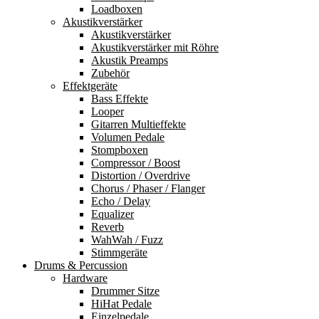
Loadboxen
Akustikverstärker
Akustikverstärker
Akustikverstärker mit Röhre
Akustik Preamps
Zubehör
Effektgeräte
Bass Effekte
Looper
Gitarren Multieffekte
Volumen Pedale
Stompboxen
Compressor / Boost
Distortion / Overdrive
Chorus / Phaser / Flanger
Echo / Delay
Equalizer
Reverb
WahWah / Fuzz
Stimmgeräte
Drums & Percussion
Hardware
Drummer Sitze
HiHat Pedale
Einzelpedale