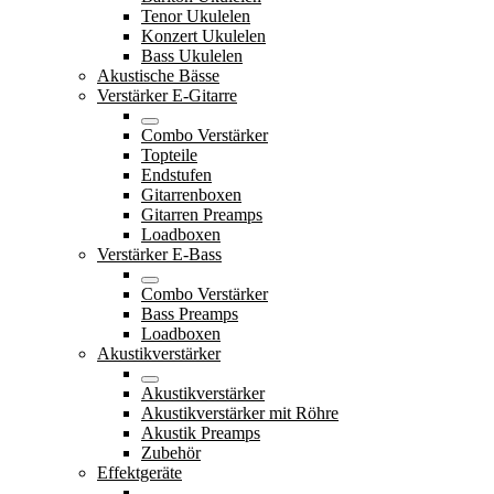
Tenor Ukulelen
Konzert Ukulelen
Bass Ukulelen
Akustische Bässe
Verstärker E-Gitarre
Combo Verstärker
Topteile
Endstufen
Gitarrenboxen
Gitarren Preamps
Loadboxen
Verstärker E-Bass
Combo Verstärker
Bass Preamps
Loadboxen
Akustikverstärker
Akustikverstärker
Akustikverstärker mit Röhre
Akustik Preamps
Zubehör
Effektgeräte