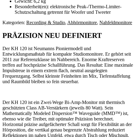
Gewicht: 6,2 kg
Besonderheit(en): elektronische Peak-/Thermo-Limiter-
Schutzschaltung getrennt für Woofer und Tweeter
Kategorien:
Recording & Studio
,
Abhörmonitore
,
Nahfeldmonitore
PRÄZISION NEU DEFINIERT
Der KH 120 ist Neumanns Pioniermodell und
Entwicklungsmaßstab für kompakte Studiomonitore. Er gehört seit
2011 zur Referenzklasse im Nahbereich. Enorme Kraftreserven
treffen auf hochpräzise Schallführung. Das Resultat: Eine maximale
Impulstreue in einem extrem flach, neutral ausgelegten
Frequenzgang. Selbst kleinste Feinheiten im Mix, Tiefenstaffelung
und Raumbild bleiben so fein steuerbar.
Der KH 120 ist ein Zwei-Wege Bi-Amp-Monitor mit thermisch
geschützten Class AB-Verstärkern (jeweils 80 Watt). Sein
Mathematically Modeled Dispersion™ Waveguide (MMD™) ist,
ebenso wie die Treiber, mit optimaler Präzision berechnet.
Horizontal präzise aufgefächerter Schall sorgt für Flexibilität an der
Hörposition, die vertikal genau begrenzte Abstrahlung reduziert
Reflektionen im nahen Umfeld, etwa durch Tisch oder Mischpult.