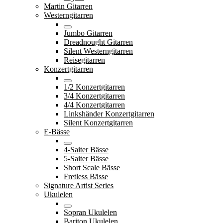
Martin Gitarren
Westerngitarren
Jumbo Gitarren
Dreadnought Gitarren
Silent Westerngitarren
Reisegitarren
Konzertgitarren
1/2 Konzertgitarren
3/4 Konzertgitarren
4/4 Konzertgitarren
Linkshänder Konzertgitarren
Silent Konzertgitarren
E-Bässe
4-Saiter Bässe
5-Saiter Bässe
Short Scale Bässe
Fretless Bässe
Signature Artist Series
Ukulelen
Sopran Ukulelen
Bariton Ukulelen