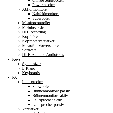
digitale Stageboxen
Powermischer
Abhörmonitore
Nahfeldmonitore
Subwoofer
Monitorcontroller
Mobilrecorder
HD Recording
Kopfhörer
Kopfhörerverstärker
Mikrofon Vorverstärker
Software
DI-Boxen und Audiotools
Keys
Synthesizer
E-Piano
Keyboards
PA
Lautsprecher
Subwoofer
Bühnenmonitore passiv
Bühnenmonitore aktiv
Lautsprecher aktiv
Lautsprecher passiv
Verstärker