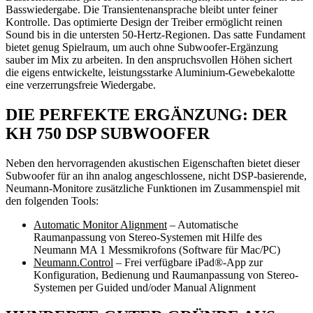
Basswiedergabe. Die Transientenansprache bleibt unter feiner
Kontrolle. Das optimierte Design der Treiber ermöglicht reinen
Sound bis in die untersten 50-Hertz-Regionen. Das satte Fundament
bietet genug Spielraum, um auch ohne Subwoofer-Ergänzung
sauber im Mix zu arbeiten. In den anspruchsvollen Höhen sichert
die eigens entwickelte, leistungsstarke Aluminium-Gewebekalotte
eine verzerrungsfreie Wiedergabe.
DIE PERFEKTE ERGÄNZUNG: DER
KH 750 DSP SUBWOOFER
Neben den hervorragenden akustischen Eigenschaften bietet dieser
Subwoofer für an ihn analog angeschlossene, nicht DSP-basierende,
Neumann-Monitore zusätzliche Funktionen im Zusammenspiel mit
den folgenden Tools:
Automatic Monitor Alignment
– Automatische
Raumanpassung von Stereo-Systemen mit Hilfe des
Neumann MA 1 Messmikrofons (Software für Mac/PC)
Neumann.Control
– Frei verfügbare iPad®-App zur
Konfiguration, Bedienung und Raumanpassung von Stereo-
Systemen per Guided und/oder Manual Alignment