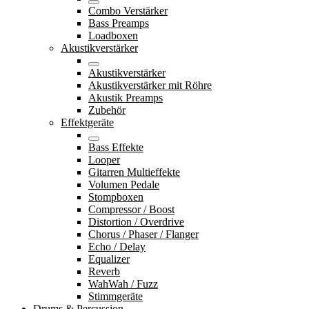
Combo Verstärker
Bass Preamps
Loadboxen
Akustikverstärker
Akustikverstärker
Akustikverstärker mit Röhre
Akustik Preamps
Zubehör
Effektgeräte
Bass Effekte
Looper
Gitarren Multieffekte
Volumen Pedale
Stompboxen
Compressor / Boost
Distortion / Overdrive
Chorus / Phaser / Flanger
Echo / Delay
Equalizer
Reverb
WahWah / Fuzz
Stimmgeräte
Drums & Percussion