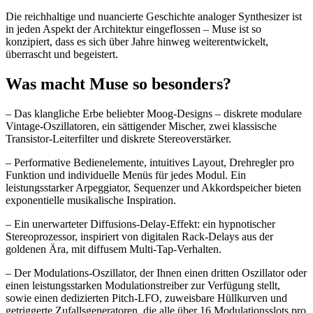
Die reichhaltige und nuancierte Geschichte analoger Synthesizer ist
in jeden Aspekt der Architektur eingeflossen – Muse ist so
konzipiert, dass es sich über Jahre hinweg weiterentwickelt,
überrascht und begeistert.
Was macht Muse so besonders?
– Das klangliche Erbe beliebter Moog-Designs – diskrete modulare
Vintage-Oszillatoren, ein sättigender Mischer, zwei klassische
Transistor-Leiterfilter und diskrete Stereoverstärker.
– Performative Bedienelemente, intuitives Layout, Drehregler pro
Funktion und individuelle Menüs für jedes Modul. Ein
leistungsstarker Arpeggiator, Sequenzer und Akkordspeicher bieten
exponentielle musikalische Inspiration.
– Ein unerwarteter Diffusions-Delay-Effekt: ein hypnotischer
Stereoprozessor, inspiriert von digitalen Rack-Delays aus der
goldenen Ära, mit diffusem Multi-Tap-Verhalten.
– Der Modulations-Oszillator, der Ihnen einen dritten Oszillator oder
einen leistungsstarken Modulationstreiber zur Verfügung stellt,
sowie einen dedizierten Pitch-LFO, zuweisbare Hüllkurven und
getriggerte Zufallsgeneratoren, die alle über 16 Modulationsslots pro