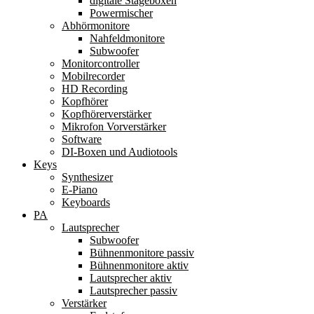
digitale Stageboxen
Powermischer
Abhörmonitore
Nahfeldmonitore
Subwoofer
Monitorcontroller
Mobilrecorder
HD Recording
Kopfhörer
Kopfhörerverstärker
Mikrofon Vorverstärker
Software
DI-Boxen und Audiotools
Keys
Synthesizer
E-Piano
Keyboards
PA
Lautsprecher
Subwoofer
Bühnenmonitore passiv
Bühnenmonitore aktiv
Lautsprecher aktiv
Lautsprecher passiv
Verstärker