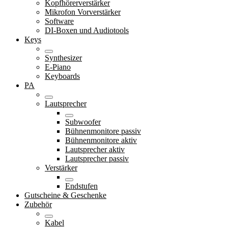
Kopfhörerverstärker
Mikrofon Vorverstärker
Software
DI-Boxen und Audiotools
Keys
Synthesizer
E-Piano
Keyboards
PA
Lautsprecher
Subwoofer
Bühnenmonitore passiv
Bühnenmonitore aktiv
Lautsprecher aktiv
Lautsprecher passiv
Verstärker
Endstufen
Gutscheine & Geschenke
Zubehör
Kabel