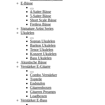
E-Bässe
4-Saiter Bässe
5-Saiter Bässe
Short Scale Bässe
Fretless Bässe
Signature Artist Series
Ukulelen
Sopran Ukulelen
Bariton Ukulelen
Tenor Ukulelen
Konzert Ukulelen
Bass Ukulelen
Akustische Bässe
Verstärker E-Gitarre
Combo Verstärker
Topteile
Endstufen
Gitarrenboxen
Gitarren Preamps
Loadboxen
Verstärker E-Bass