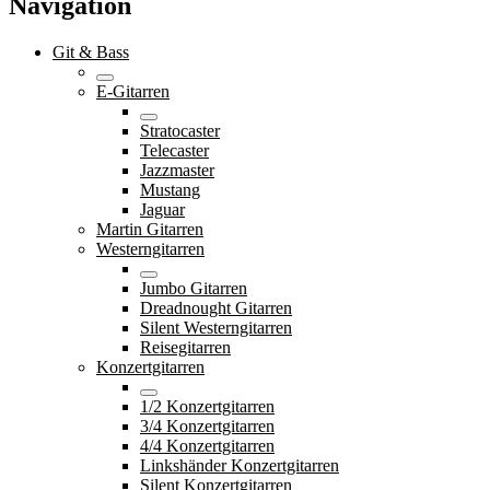
Navigation
Git & Bass
E-Gitarren
Stratocaster
Telecaster
Jazzmaster
Mustang
Jaguar
Martin Gitarren
Westerngitarren
Jumbo Gitarren
Dreadnought Gitarren
Silent Westerngitarren
Reisegitarren
Konzertgitarren
1/2 Konzertgitarren
3/4 Konzertgitarren
4/4 Konzertgitarren
Linkshänder Konzertgitarren
Silent Konzertgitarren