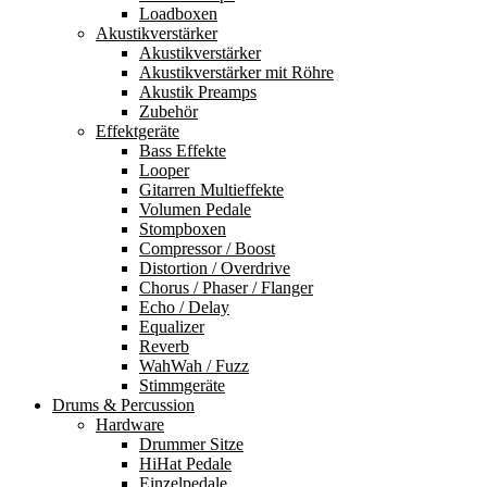
Loadboxen
Akustikverstärker
Akustikverstärker
Akustikverstärker mit Röhre
Akustik Preamps
Zubehör
Effektgeräte
Bass Effekte
Looper
Gitarren Multieffekte
Volumen Pedale
Stompboxen
Compressor / Boost
Distortion / Overdrive
Chorus / Phaser / Flanger
Echo / Delay
Equalizer
Reverb
WahWah / Fuzz
Stimmgeräte
Drums & Percussion
Hardware
Drummer Sitze
HiHat Pedale
Einzelpedale