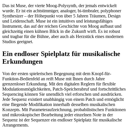
Das ist Muse, der vierte Moog-Polysynth, der jemals entwickelt
wurde. Er ist ein achtstimmiger, analoger, bi-timbraler, polyphoner
Synthesizer – der Höhepunkt von über 5 Jahren Träumen, Design
und Leidenschaft. Muse ist ein intuitives und leistungsfähiges
Instrument, das auf der reichen Geschichte von Moog aufbaut und
gleichzeitig einen kühnen Blick in die Zukunft wirft. Es ist robust
und tragbar für die Bühne, aber auch als Herzstück eines modernen
Studios geeignet.
Ein endloser Spielplatz für musikalische
Erkundungen
Von der ersten spielerischen Begegnung mit dem Knopf-für-
Funktion-Bedienfeld an reift Muse mit Ihnen durch Jahre
grenzenloser Erkundung. Mit den digitalen Reglern für flexible
Modulationsmöglichkeiten, Patch-Speicherabruf und fortschrittliches
Sequencing können Sie unendlich viel erforschen und ausdrücken.
Jede Sequenz existiert unabhängig von einem Patch und ermöglicht
eine fliegende Modifikation innerhalb desselben musikalischen
Konzepts. Mit Parameteraufzeichnung, probabilistischen Funktionen
und mikroskopischer Bearbeitung jeder einzelnen Note in der
Sequenz ist der Sequenzer ein endloser Spielplatz für musikalische
Arrangements.