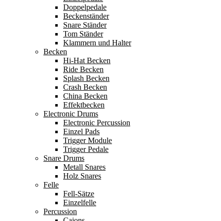
Doppelpedale
Beckenständer
Snare Ständer
Tom Ständer
Klammern und Halter
Becken
Hi-Hat Becken
Ride Becken
Splash Becken
Crash Becken
China Becken
Effektbecken
Electronic Drums
Electronic Percussion
Einzel Pads
Trigger Module
Trigger Pedale
Snare Drums
Metall Snares
Holz Snares
Felle
Fell-Sätze
Einzelfelle
Percussion
Cajons