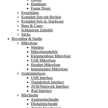
Handpans
Frame Drum
Kesselsätze
Komplett Sets mit Becken
Komplett Sets m. Hardware
Bags & Cases
Schlagzeug Zubehör
Sticks
Recording & Studio
Mikrofone
Wireless
Mikrofonzubehör
Kleinmembran Mikrofone
USB Mikrofone
Headset Mikrofone
Instrumenten Mikrofone
Audiointerfaces
USB Interface
Thunderbolt Interface
AVB/Netzwerk Interface
iPad Interface
Mischpulte
Analogmischpulte
Digitalmischpulte