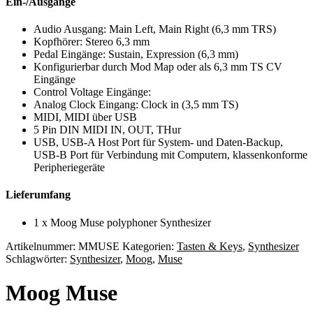
Ein-/Ausgänge
Audio Ausgang: Main Left, Main Right (6,3 mm TRS)
Kopfhörer: Stereo 6,3 mm
Pedal Eingänge: Sustain, Expression (6,3 mm)
Konfigurierbar durch Mod Map oder als 6,3 mm TS CV
Eingänge
Control Voltage Eingänge:
Analog Clock Eingang: Clock in (3,5 mm TS)
MIDI, MIDI über USB
5 Pin DIN MIDI IN, OUT, THur
USB, USB-A Host Port für System- und Daten-Backup,
USB-B Port für Verbindung mit Computern, klassenkonforme
Peripheriegeräte
Lieferumfang
1 x Moog Muse polyphoner Synthesizer
Artikelnummer:
MMUSE
Kategorien:
Tasten & Keys
,
Synthesizer
Schlagwörter:
Synthesizer
,
Moog
,
Muse
Moog Muse