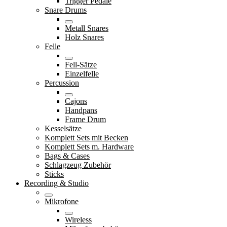
Trigger Pedale
Snare Drums
Metall Snares
Holz Snares
Felle
Fell-Sätze
Einzelfelle
Percussion
Cajons
Handpans
Frame Drum
Kesselsätze
Komplett Sets mit Becken
Komplett Sets m. Hardware
Bags & Cases
Schlagzeug Zubehör
Sticks
Recording & Studio
Mikrofone
Wireless