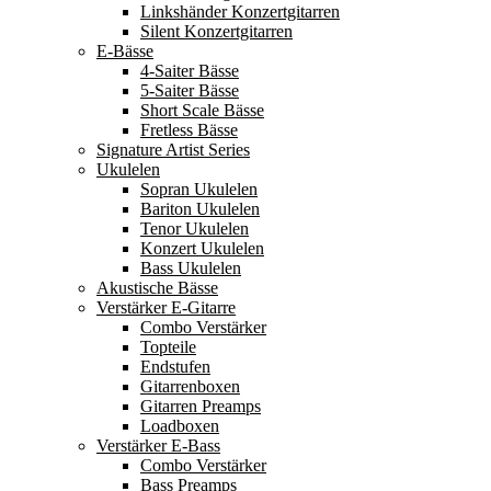
Linkshänder Konzertgitarren
Silent Konzertgitarren
E-Bässe
4-Saiter Bässe
5-Saiter Bässe
Short Scale Bässe
Fretless Bässe
Signature Artist Series
Ukulelen
Sopran Ukulelen
Bariton Ukulelen
Tenor Ukulelen
Konzert Ukulelen
Bass Ukulelen
Akustische Bässe
Verstärker E-Gitarre
Combo Verstärker
Topteile
Endstufen
Gitarrenboxen
Gitarren Preamps
Loadboxen
Verstärker E-Bass
Combo Verstärker
Bass Preamps