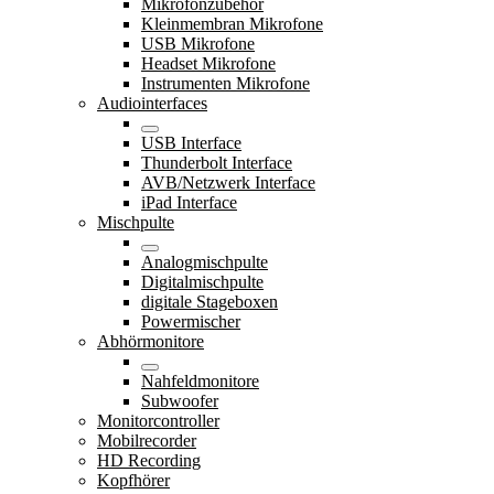
Mikrofonzubehör
Kleinmembran Mikrofone
USB Mikrofone
Headset Mikrofone
Instrumenten Mikrofone
Audiointerfaces
USB Interface
Thunderbolt Interface
AVB/Netzwerk Interface
iPad Interface
Mischpulte
Analogmischpulte
Digitalmischpulte
digitale Stageboxen
Powermischer
Abhörmonitore
Nahfeldmonitore
Subwoofer
Monitorcontroller
Mobilrecorder
HD Recording
Kopfhörer