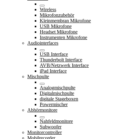
Wireless
Mikrofonzubehör
Kleinmembran Mikrofone
USB Mikrofone
Headset Mikrofone
Instrumenten Mikrofone
Audiointerfaces
USB Interface
Thunderbolt Interface
AVB/Netzwerk Interface
iPad Interface
Mischpulte
Analogmischpulte
Digitalmischpulte
digitale Stageboxen
Powermischer
Abhörmonitore
Nahfeldmonitore
Subwoofer
Monitorcontroller
Mobilrecorder