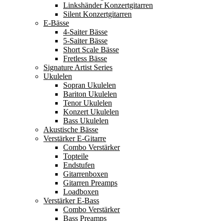
Linkshänder Konzertgitarren
Silent Konzertgitarren
E-Bässe
4-Saiter Bässe
5-Saiter Bässe
Short Scale Bässe
Fretless Bässe
Signature Artist Series
Ukulelen
Sopran Ukulelen
Bariton Ukulelen
Tenor Ukulelen
Konzert Ukulelen
Bass Ukulelen
Akustische Bässe
Verstärker E-Gitarre
Combo Verstärker
Topteile
Endstufen
Gitarrenboxen
Gitarren Preamps
Loadboxen
Verstärker E-Bass
Combo Verstärker
Bass Preamps