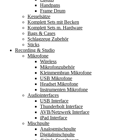
Handpans
Frame Drum
Kesselsätze
Komplett Sets mit Becken
Komplett Sets m. Hardware
Bags & Cases
Schlagzeug Zubehör
Sticks
Recording & Studio
Mikrofone
Wireless
Mikrofonzubehör
Kleinmembran Mikrofone
USB Mikrofone
Headset Mikrofone
Instrumenten Mikrofone
Audiointerfaces
USB Interface
Thunderbolt Interface
AVB/Netzwerk Interface
iPad Interface
Mischpulte
Analogmischpulte
Digitalmischpulte