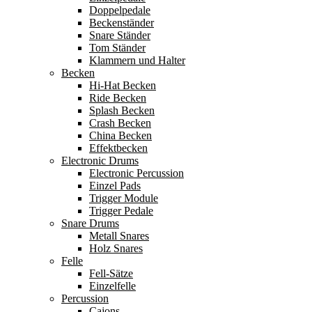
Doppelpedale
Beckenständer
Snare Ständer
Tom Ständer
Klammern und Halter
Becken
Hi-Hat Becken
Ride Becken
Splash Becken
Crash Becken
China Becken
Effektbecken
Electronic Drums
Electronic Percussion
Einzel Pads
Trigger Module
Trigger Pedale
Snare Drums
Metall Snares
Holz Snares
Felle
Fell-Sätze
Einzelfelle
Percussion
Cajons