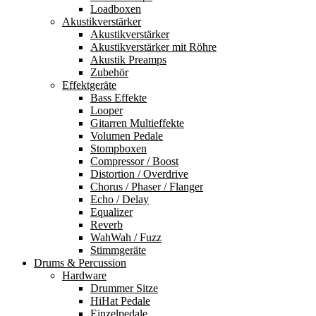
Loadboxen
Akustikverstärker
Akustikverstärker
Akustikverstärker mit Röhre
Akustik Preamps
Zubehör
Effektgeräte
Bass Effekte
Looper
Gitarren Multieffekte
Volumen Pedale
Stompboxen
Compressor / Boost
Distortion / Overdrive
Chorus / Phaser / Flanger
Echo / Delay
Equalizer
Reverb
WahWah / Fuzz
Stimmgeräte
Drums & Percussion
Hardware
Drummer Sitze
HiHat Pedale
Einzelpedale