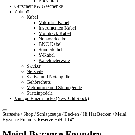
Endstufen
Gutscheine & Geschenke
Zubehör
Kabel
Mikrofon Kabel
Instrumenten Kabel
Multitrack Kabel
Netzwerkkabel
BNC Kabel
Sonderkabel
Y-Kabel
Kabelmeterware
Stecker
Netzteile
Stative und Notenpulte
Gehörschutz
Metronome und Stimmgeräte
Sustainpedale
Vintage Einzelstücke (New-Old Stock)
Startseite
/
Shop
/
Schlagzeuge
/
Becken
/
Hi-Hat Becken
/
Meinl
Byzance Foundry Reserve HiHat 14″
Meinl Byzance Foundry