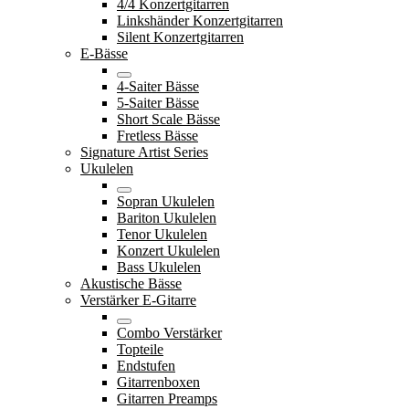
4/4 Konzertgitarren
Linkshänder Konzertgitarren
Silent Konzertgitarren
E-Bässe
4-Saiter Bässe
5-Saiter Bässe
Short Scale Bässe
Fretless Bässe
Signature Artist Series
Ukulelen
Sopran Ukulelen
Bariton Ukulelen
Tenor Ukulelen
Konzert Ukulelen
Bass Ukulelen
Akustische Bässe
Verstärker E-Gitarre
Combo Verstärker
Topteile
Endstufen
Gitarrenboxen
Gitarren Preamps