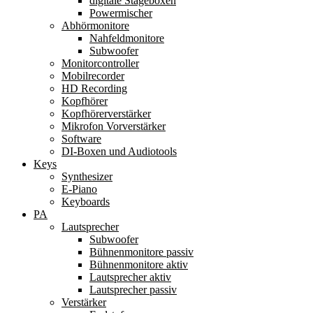
digitale Stageboxen
Powermischer
Abhörmonitore
Nahfeldmonitore
Subwoofer
Monitorcontroller
Mobilrecorder
HD Recording
Kopfhörer
Kopfhörerverstärker
Mikrofon Vorverstärker
Software
DI-Boxen und Audiotools
Keys
Synthesizer
E-Piano
Keyboards
PA
Lautsprecher
Subwoofer
Bühnenmonitore passiv
Bühnenmonitore aktiv
Lautsprecher aktiv
Lautsprecher passiv
Verstärker