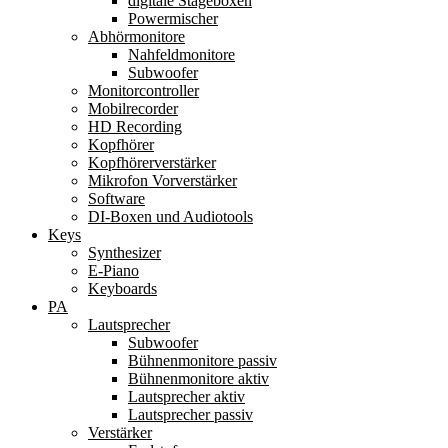
digitale Stageboxen
Powermischer
Abhörmonitore
Nahfeldmonitore
Subwoofer
Monitorcontroller
Mobilrecorder
HD Recording
Kopfhörer
Kopfhörerverstärker
Mikrofon Vorverstärker
Software
DI-Boxen und Audiotools
Keys
Synthesizer
E-Piano
Keyboards
PA
Lautsprecher
Subwoofer
Bühnenmonitore passiv
Bühnenmonitore aktiv
Lautsprecher aktiv
Lautsprecher passiv
Verstärker