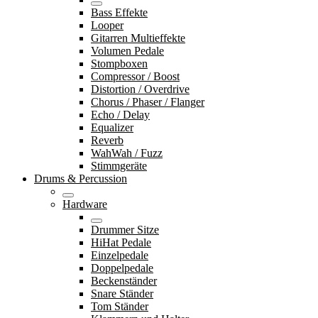
Bass Effekte
Looper
Gitarren Multieffekte
Volumen Pedale
Stompboxen
Compressor / Boost
Distortion / Overdrive
Chorus / Phaser / Flanger
Echo / Delay
Equalizer
Reverb
WahWah / Fuzz
Stimmgeräte
Drums & Percussion
Hardware
Drummer Sitze
HiHat Pedale
Einzelpedale
Doppelpedale
Beckenständer
Snare Ständer
Tom Ständer