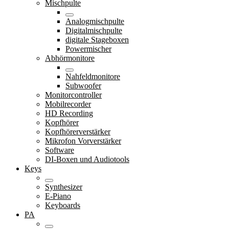
Mischpulte
Analogmischpulte
Digitalmischpulte
digitale Stageboxen
Powermischer
Abhörmonitore
Nahfeldmonitore
Subwoofer
Monitorcontroller
Mobilrecorder
HD Recording
Kopfhörer
Kopfhörerverstärker
Mikrofon Vorverstärker
Software
DI-Boxen und Audiotools
Keys
Synthesizer
E-Piano
Keyboards
PA