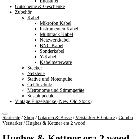
Endstufen
Gutscheine & Geschenke
Zubehör
Kabel
Mikrofon Kabel
Instrumenten Kabel
Multitrack Kabel
Netzwerkkabel
BNC Kabel
Sonderkabel
Y-Kabel
Kabelmeterware
Stecker
Netzteile
Stative und Notenpulte
Gehörschutz
Metronome und Stimmgeräte
Sustainpedale
Vintage Einzelstücke (New-Old Stock)
Startseite
/
Shop
/
Gitarren & Bässe
/
Verstärker E-Gitarre
/
Combo
Verstärker
/
Hughes & Kettner era 2 wood
Hughes & Kettner era 2 wood