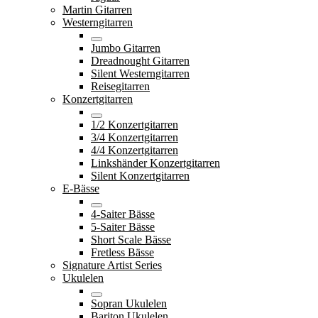
Martin Gitarren
Westerngitarren
Jumbo Gitarren
Dreadnought Gitarren
Silent Westerngitarren
Reisegitarren
Konzertgitarren
1/2 Konzertgitarren
3/4 Konzertgitarren
4/4 Konzertgitarren
Linkshänder Konzertgitarren
Silent Konzertgitarren
E-Bässe
4-Saiter Bässe
5-Saiter Bässe
Short Scale Bässe
Fretless Bässe
Signature Artist Series
Ukulelen
Sopran Ukulelen
Bariton Ukulelen