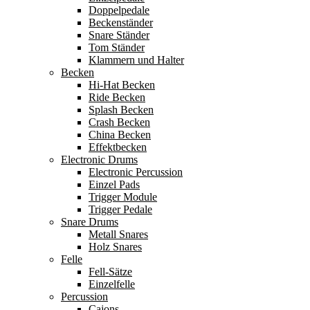
Doppelpedale
Beckenständer
Snare Ständer
Tom Ständer
Klammern und Halter
Becken
Hi-Hat Becken
Ride Becken
Splash Becken
Crash Becken
China Becken
Effektbecken
Electronic Drums
Electronic Percussion
Einzel Pads
Trigger Module
Trigger Pedale
Snare Drums
Metall Snares
Holz Snares
Felle
Fell-Sätze
Einzelfelle
Percussion
Cajons