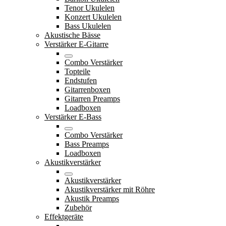
Tenor Ukulelen
Konzert Ukulelen
Bass Ukulelen
Akustische Bässe
Verstärker E-Gitarre
Combo Verstärker
Topteile
Endstufen
Gitarrenboxen
Gitarren Preamps
Loadboxen
Verstärker E-Bass
Combo Verstärker
Bass Preamps
Loadboxen
Akustikverstärker
Akustikverstärker
Akustikverstärker mit Röhre
Akustik Preamps
Zubehör
Effektgeräte