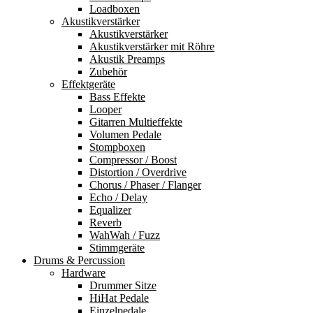
Loadboxen
Akustikverstärker
Akustikverstärker
Akustikverstärker mit Röhre
Akustik Preamps
Zubehör
Effektgeräte
Bass Effekte
Looper
Gitarren Multieffekte
Volumen Pedale
Stompboxen
Compressor / Boost
Distortion / Overdrive
Chorus / Phaser / Flanger
Echo / Delay
Equalizer
Reverb
WahWah / Fuzz
Stimmgeräte
Drums & Percussion
Hardware
Drummer Sitze
HiHat Pedale
Einzelpedale