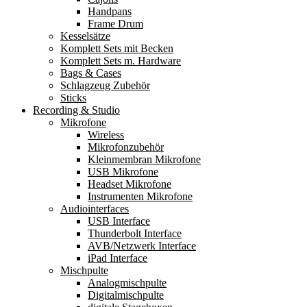
Handpans
Frame Drum
Kesselsätze
Komplett Sets mit Becken
Komplett Sets m. Hardware
Bags & Cases
Schlagzeug Zubehör
Sticks
Recording & Studio
Mikrofone
Wireless
Mikrofonzubehör
Kleinmembran Mikrofone
USB Mikrofone
Headset Mikrofone
Instrumenten Mikrofone
Audiointerfaces
USB Interface
Thunderbolt Interface
AVB/Netzwerk Interface
iPad Interface
Mischpulte
Analogmischpulte
Digitalmischpulte