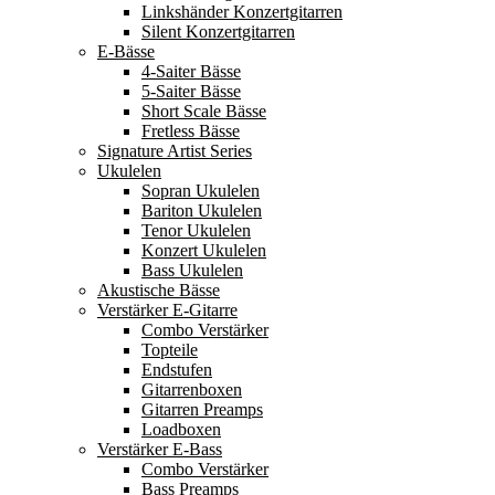
Linkshänder Konzertgitarren
Silent Konzertgitarren
E-Bässe
4-Saiter Bässe
5-Saiter Bässe
Short Scale Bässe
Fretless Bässe
Signature Artist Series
Ukulelen
Sopran Ukulelen
Bariton Ukulelen
Tenor Ukulelen
Konzert Ukulelen
Bass Ukulelen
Akustische Bässe
Verstärker E-Gitarre
Combo Verstärker
Topteile
Endstufen
Gitarrenboxen
Gitarren Preamps
Loadboxen
Verstärker E-Bass
Combo Verstärker
Bass Preamps