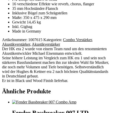
16 verschiedene Effekte wie reverb, chorus, flanger
35 mm Hochständer-Flansch
Inklusive Bügel zum Schrägstellen
Maße: 350 x 475 x 290 mm
Gewicht 14,45 kg
Inkl. Gigbag
Made in Germany
Artikelnummer:
1007615
Kategorien:
Combo Verstärker
,
Akustikverstärker
,
Akustikverstärker
Der HK era 2 wurde von einem Team rund um den renommierten
Akustikentwickler Michael Eisenmann entwickelt.
Seine höhere Leistung im Vergleich zum HK era 1 und sein noch
stärkeres Bassfundament machen ihn zur idealen Wahl für Musiker,
die noch mehr Volumen und Tiefe benötigen. Selbstverständlich
wird der Hughes & Kettner era 2 nach höchsten Qualitätsstandards
in Deutschland gebaut.
Er ist in Black und Wood Finish lieferbar.
Ähnliche Produkte
Fender Bassbreaker 007 LTD