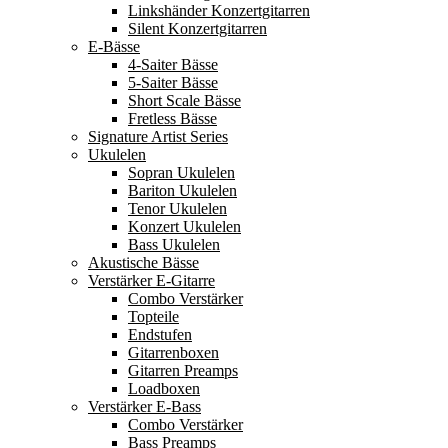
Linkshänder Konzertgitarren
Silent Konzertgitarren
E-Bässe
4-Saiter Bässe
5-Saiter Bässe
Short Scale Bässe
Fretless Bässe
Signature Artist Series
Ukulelen
Sopran Ukulelen
Bariton Ukulelen
Tenor Ukulelen
Konzert Ukulelen
Bass Ukulelen
Akustische Bässe
Verstärker E-Gitarre
Combo Verstärker
Topteile
Endstufen
Gitarrenboxen
Gitarren Preamps
Loadboxen
Verstärker E-Bass
Combo Verstärker
Bass Preamps