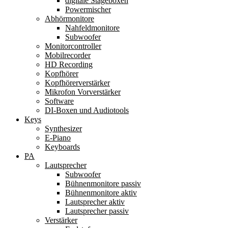
digitale Stageboxen
Powermischer
Abhörmonitore
Nahfeldmonitore
Subwoofer
Monitorcontroller
Mobilrecorder
HD Recording
Kopfhörer
Kopfhörerverstärker
Mikrofon Vorverstärker
Software
DI-Boxen und Audiotools
Keys
Synthesizer
E-Piano
Keyboards
PA
Lautsprecher
Subwoofer
Bühnenmonitore passiv
Bühnenmonitore aktiv
Lautsprecher aktiv
Lautsprecher passiv
Verstärker