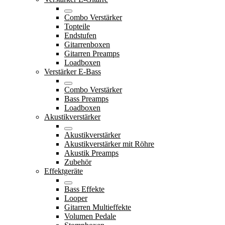
Combo Verstärker
Topteile
Endstufen
Gitarrenboxen
Gitarren Preamps
Loadboxen
Verstärker E-Bass
Combo Verstärker
Bass Preamps
Loadboxen
Akustikverstärker
Akustikverstärker
Akustikverstärker mit Röhre
Akustik Preamps
Zubehör
Effektgeräte
Bass Effekte
Looper
Gitarren Multieffekte
Volumen Pedale