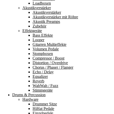
Loadboxen
Akustikverstärker
Akustikverstärker
Akustikverstärker mit Röhre
Akustik Preamps
Zubehör
Effektgeräte
Bass Effekte
Looper
Gitarren Multieffekte
Volumen Pedale
Stompboxen
Compressor / Boost
Distortion / Overdrive
Chorus / Phaser / Flanger
Echo / Delay
Equalizer
Reverb
WahWah / Fuzz
Stimmgeräte
Drums & Percussion
Hardware
Drummer Sitze
HiHat Pedale
Einzelpedale