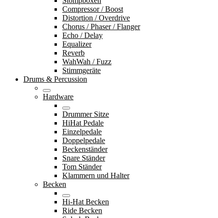
Stompboxen
Compressor / Boost
Distortion / Overdrive
Chorus / Phaser / Flanger
Echo / Delay
Equalizer
Reverb
WahWah / Fuzz
Stimmgeräte
Drums & Percussion
Hardware
Drummer Sitze
HiHat Pedale
Einzelpedale
Doppelpedale
Beckenständer
Snare Ständer
Tom Ständer
Klammern und Halter
Becken
Hi-Hat Becken
Ride Becken