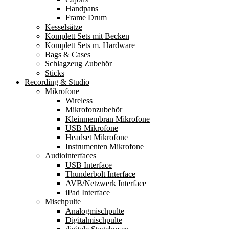
Handpans
Frame Drum
Kesselsätze
Komplett Sets mit Becken
Komplett Sets m. Hardware
Bags & Cases
Schlagzeug Zubehör
Sticks
Recording & Studio
Mikrofone
Wireless
Mikrofonzubehör
Kleinmembran Mikrofone
USB Mikrofone
Headset Mikrofone
Instrumenten Mikrofone
Audiointerfaces
USB Interface
Thunderbolt Interface
AVB/Netzwerk Interface
iPad Interface
Mischpulte
Analogmischpulte
Digitalmischpulte