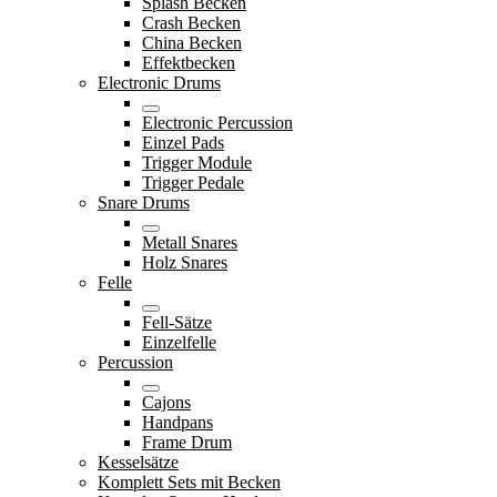
Splash Becken
Crash Becken
China Becken
Effektbecken
Electronic Drums
Electronic Percussion
Einzel Pads
Trigger Module
Trigger Pedale
Snare Drums
Metall Snares
Holz Snares
Felle
Fell-Sätze
Einzelfelle
Percussion
Cajons
Handpans
Frame Drum
Kesselsätze
Komplett Sets mit Becken