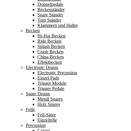
Doppelpedale
Beckenständer
Snare Ständer
Tom Ständer
Klammern und Halter
Becken
Hi-Hat Becken
Ride Becken
Splash Becken
Crash Becken
China Becken
Effektbecken
Electronic Drums
Electronic Percussion
Einzel Pads
Trigger Module
Trigger Pedale
Snare Drums
Metall Snares
Holz Snares
Felle
Fell-Sätze
Einzelfelle
Percussion
Cajons