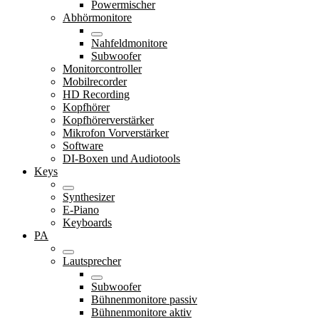
Powermischer
Abhörmonitore
Nahfeldmonitore
Subwoofer
Monitorcontroller
Mobilrecorder
HD Recording
Kopfhörer
Kopfhörerverstärker
Mikrofon Vorverstärker
Software
DI-Boxen und Audiotools
Keys
Synthesizer
E-Piano
Keyboards
PA
Lautsprecher
Subwoofer
Bühnenmonitore passiv
Bühnenmonitore aktiv