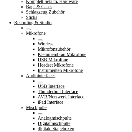
Komplett Sets m. Hardware
Bags & Cases
Schlagzeug Zubehör
Sticks
Recording & Studio
Mikrofone
Wireless
Mikrofonzubehör
Kleinmembran Mikrofone
USB Mikrofone
Headset Mikrofone
Instrumenten Mikrofone
Audiointerfaces
USB Interface
Thunderbolt Interface
AVB/Netzwerk Interface
iPad Interface
Mischpulte
Analogmischpulte
Digitalmischpulte
digitale Stageboxen