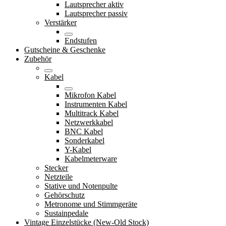
Lautsprecher aktiv
Lautsprecher passiv
Verstärker
Endstufen
Gutscheine & Geschenke
Zubehör
Kabel
Mikrofon Kabel
Instrumenten Kabel
Multitrack Kabel
Netzwerkkabel
BNC Kabel
Sonderkabel
Y-Kabel
Kabelmeterware
Stecker
Netzteile
Stative und Notenpulte
Gehörschutz
Metronome und Stimmgeräte
Sustainpedale
Vintage Einzelstücke (New-Old Stock)