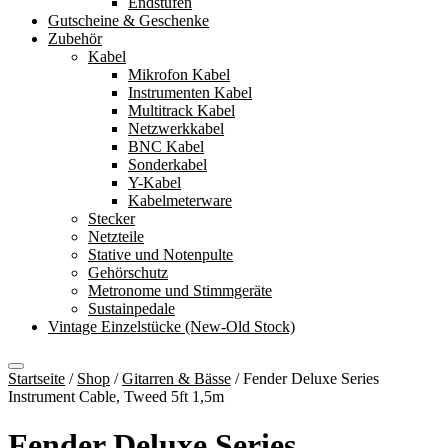
Endstufen
Gutscheine & Geschenke
Zubehör
Kabel
Mikrofon Kabel
Instrumenten Kabel
Multitrack Kabel
Netzwerkkabel
BNC Kabel
Sonderkabel
Y-Kabel
Kabelmeterware
Stecker
Netzteile
Stative und Notenpulte
Gehörschutz
Metronome und Stimmgeräte
Sustainpedale
Vintage Einzelstücke (New-Old Stock)
Startseite
/
Shop
/
Gitarren & Bässe
/
Fender Deluxe Series
Instrument Cable, Tweed 5ft 1,5m
Fender Deluxe Series